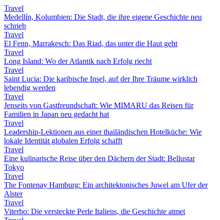
Travel
Medellín, Kolumbien: Die Stadt, die ihre eigene Geschichte neu
schrieb
Travel
El Fenn, Marrakesch: Das Riad, das unter die Haut geht
Travel
Long Island: Wo der Atlantik nach Erfolg riecht
Travel
Saint Lucia: Die karibische Insel, auf der Ihre Träume wirklich
lebendig werden
Travel
Jenseits von Gastfreundschaft: Wie MIMARU das Reisen für
Familien in Japan neu gedacht hat
Travel
Leadership-Lektionen aus einer thailändischen Hotelküche: Wie
lokale Identität globalen Erfolg schafft
Travel
Eine kulinarische Reise über den Dächern der Stadt: Bellustar
Tokyo
Travel
The Fontenay Hamburg: Ein architektonisches Juwel am Ufer der
Alster
Travel
Viterbo: Die versteckte Perle Italiens, die Geschichte atmet