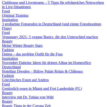
Clubhouse und Livestreams – 5 Tipps für erfolgreiches Netzwerken
in Live-Situationen
Food
Original Tiramisu
Inspiration
3 großartige Fotografen in Deutschland (und einige Fotoshootings
Flops)
Food
Veganuary 2021- 5 vegane Basics, die den Unterschied machen
Beauty
Meine Winter Beauty Stars
Fashion
Dating – das perfekte Outfit für die Frau
Inspiration
November Daheim: Ideen für deinen Alltag im Homeoffice
Deutschland
Hoteltipp Dresden – Bülow Palais Relais & Châteaux
Fashion
Griechisches Essen auf Andros
Food
Genüsslich essen in Miami und Fort Lauderdale (FL)
Beauty
Interview mit Dr. Tobias von Wild
Beauty
Beauty Tipps in der Corona Zeit