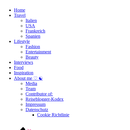
Home
Travel
Italien
USA
Frankreich
Spanien
Lifestyle
Fashion
Entertainment
Beauty
Interviews
Food
Inspiration
About me ♡ ☯
Media
Team
Contributor of:
Reiseblogger-Kodex
Impressum
Datenschutz
Cookie Richtlinie