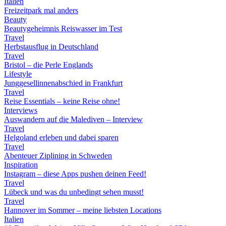
Italien
Freizeitpark mal anders
Beauty
Beautygeheimnis Reiswasser im Test
Travel
Herbstausflug in Deutschland
Travel
Bristol – die Perle Englands
Lifestyle
Junggesellinnenabschied in Frankfurt
Travel
Reise Essentials – keine Reise ohne!
Interviews
Auswandern auf die Malediven – Interview
Travel
Helgoland erleben und dabei sparen
Travel
Abenteuer Ziplining in Schweden
Inspiration
Instagram – diese Apps pushen deinen Feed!
Travel
Lübeck und was du unbedingt sehen musst!
Travel
Hannover im Sommer – meine liebsten Locations
Italien