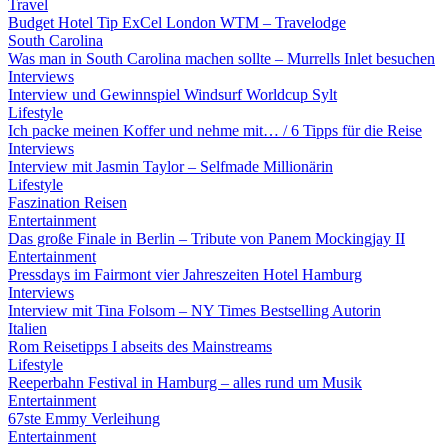
Travel
Budget Hotel Tip ExCel London WTM – Travelodge
South Carolina
Was man in South Carolina machen sollte – Murrells Inlet besuchen
Interviews
Interview und Gewinnspiel Windsurf Worldcup Sylt
Lifestyle
Ich packe meinen Koffer und nehme mit… / 6 Tipps für die Reise
Interviews
Interview mit Jasmin Taylor – Selfmade Millionärin
Lifestyle
Faszination Reisen
Entertainment
Das große Finale in Berlin – Tribute von Panem Mockingjay II
Entertainment
Pressdays im Fairmont vier Jahreszeiten Hotel Hamburg
Interviews
Interview mit Tina Folsom – NY Times Bestselling Autorin
Italien
Rom Reisetipps I abseits des Mainstreams
Lifestyle
Reeperbahn Festival in Hamburg – alles rund um Musik
Entertainment
67ste Emmy Verleihung
Entertainment