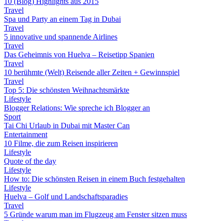
10 (Blog) Highlights aus 2015
Travel
Spa und Party an einem Tag in Dubai
Travel
5 innovative und spannende Airlines
Travel
Das Geheimnis von Huelva – Reisetipp Spanien
Travel
10 berühmte (Welt) Reisende aller Zeiten + Gewinnspiel
Travel
Top 5: Die schönsten Weihnachtsmärkte
Lifestyle
Blogger Relations: Wie spreche ich Blogger an
Sport
Tai Chi Urlaub in Dubai mit Master Can
Entertainment
10 Filme, die zum Reisen inspirieren
Lifestyle
Quote of the day
Lifestyle
How to: Die schönsten Reisen in einem Buch festgehalten
Lifestyle
Huelva – Golf und Landschaftsparadies
Travel
5 Gründe warum man im Flugzeug am Fenster sitzen muss