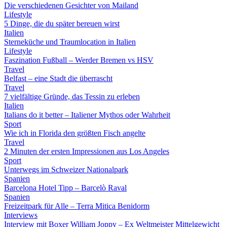
Die verschiedenen Gesichter von Mailand
Lifestyle
5 Dinge, die du später bereuen wirst
Italien
Sterneküche und Traumlocation in Italien
Lifestyle
Faszination Fußball – Werder Bremen vs HSV
Travel
Belfast – eine Stadt die überrascht
Travel
7 vielfältige Gründe, das Tessin zu erleben
Italien
Italians do it better – Italiener Mythos oder Wahrheit
Sport
Wie ich in Florida den größten Fisch angelte
Travel
2 Minuten der ersten Impressionen aus Los Angeles
Sport
Unterwegs im Schweizer Nationalpark
Spanien
Barcelona Hotel Tipp – Barcelò Raval
Spanien
Freizeitpark für Alle – Terra Mitica Benidorm
Interviews
Interview mit Boxer William Joppy – Ex Weltmeister Mittelgewicht