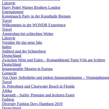
Lifestyle
Harry Potter Warner Brothers London
Entertainment
Kunstrausch Party in der Kunsthalle Bremen
Travel
Willkommen in der WONDR Experience
Travel
Amsterdam bei schlechten Wetter
Lifestyle
Vorsätze für das neue Jahr
Italien
Südtirol und der Schneeberg
Deutschland
Zwischen Wein und Eulen – Romantikhotel Turm Völs am Schlern
Deutschland
Instagramable Museen in Europa
Gemischt
Von Oper, Selbstliebe und pinken Instagramträumen – Veranstaltung
Travel
St. Petersburg und Clearwater Beach in Florida
Afrika
Kapstadt – Surfer, Pinguine und leckeres Essen
Fashion
Diversity Fashion Days Hamburg 2019
Deutschland