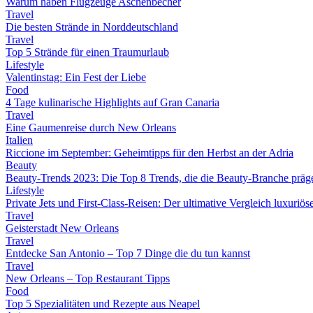
Warum haben Flugzeuge Aschenbecher
Travel
Die besten Strände in Norddeutschland
Travel
Top 5 Strände für einen Traumurlaub
Lifestyle
Valentinstag: Ein Fest der Liebe
Food
4 Tage kulinarische Highlights auf Gran Canaria
Travel
Eine Gaumenreise durch New Orleans
Italien
Riccione im September: Geheimtipps für den Herbst an der Adria
Beauty
Beauty-Trends 2023: Die Top 8 Trends, die die Beauty-Branche präg
Lifestyle
Private Jets und First-Class-Reisen: Der ultimative Vergleich luxuriö
Travel
Geisterstadt New Orleans
Travel
Entdecke San Antonio – Top 7 Dinge die du tun kannst
Travel
New Orleans – Top Restaurant Tipps
Food
Top 5 Spezialitäten und Rezepte aus Neapel