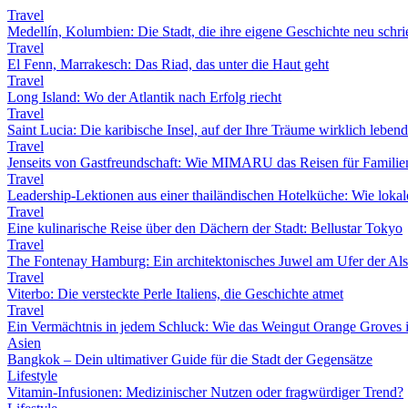
Travel
Medellín, Kolumbien: Die Stadt, die ihre eigene Geschichte neu schri
Travel
El Fenn, Marrakesch: Das Riad, das unter die Haut geht
Travel
Long Island: Wo der Atlantik nach Erfolg riecht
Travel
Saint Lucia: Die karibische Insel, auf der Ihre Träume wirklich leben
Travel
Jenseits von Gastfreundschaft: Wie MIMARU das Reisen für Familien
Travel
Leadership-Lektionen aus einer thailändischen Hotelküche: Wie lokale 
Travel
Eine kulinarische Reise über den Dächern der Stadt: Bellustar Tokyo
Travel
The Fontenay Hamburg: Ein architektonisches Juwel am Ufer der Als
Travel
Viterbo: Die versteckte Perle Italiens, die Geschichte atmet
Travel
Ein Vermächtnis in jedem Schluck: Wie das Weingut Orange Groves i
Asien
Bangkok – Dein ultimativer Guide für die Stadt der Gegensätze
Lifestyle
Vitamin-Infusionen: Medizinischer Nutzen oder fragwürdiger Trend?