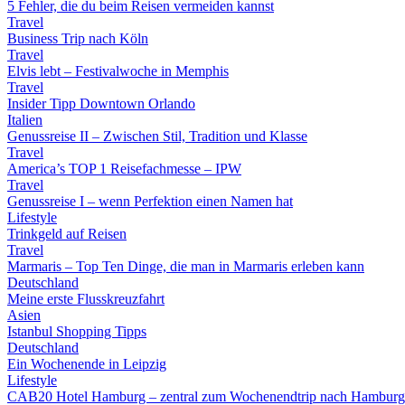
5 Fehler, die du beim Reisen vermeiden kannst
Travel
Business Trip nach Köln
Travel
Elvis lebt – Festivalwoche in Memphis
Travel
Insider Tipp Downtown Orlando
Italien
Genussreise II – Zwischen Stil, Tradition und Klasse
Travel
America’s TOP 1 Reisefachmesse – IPW
Travel
Genussreise I – wenn Perfektion einen Namen hat
Lifestyle
Trinkgeld auf Reisen
Travel
Marmaris – Top Ten Dinge, die man in Marmaris erleben kann
Deutschland
Meine erste Flusskreuzfahrt
Asien
Istanbul Shopping Tipps
Deutschland
Ein Wochenende in Leipzig
Lifestyle
CAB20 Hotel Hamburg – zentral zum Wochenendtrip nach Hamburg