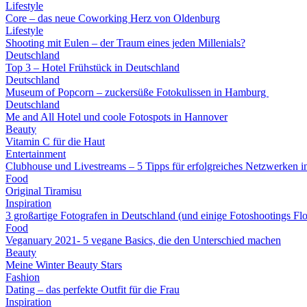
Lifestyle
Core – das neue Coworking Herz von Oldenburg
Lifestyle
Shooting mit Eulen – der Traum eines jeden Millenials?
Deutschland
Top 3 – Hotel Frühstück in Deutschland
Deutschland
Museum of Popcorn – zuckersüße Fotokulissen in Hamburg
Deutschland
Me and All Hotel und coole Fotospots in Hannover
Beauty
Vitamin C für die Haut
Entertainment
Clubhouse und Livestreams – 5 Tipps für erfolgreiches Netzwerken i
Food
Original Tiramisu
Inspiration
3 großartige Fotografen in Deutschland (und einige Fotoshootings Fl
Food
Veganuary 2021- 5 vegane Basics, die den Unterschied machen
Beauty
Meine Winter Beauty Stars
Fashion
Dating – das perfekte Outfit für die Frau
Inspiration