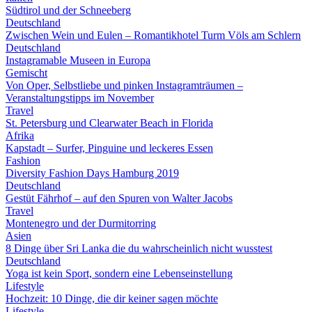
Südtirol und der Schneeberg
Deutschland
Zwischen Wein und Eulen – Romantikhotel Turm Völs am Schlern
Deutschland
Instagramable Museen in Europa
Gemischt
Von Oper, Selbstliebe und pinken Instagramträumen –
Veranstaltungstipps im November
Travel
St. Petersburg und Clearwater Beach in Florida
Afrika
Kapstadt – Surfer, Pinguine und leckeres Essen
Fashion
Diversity Fashion Days Hamburg 2019
Deutschland
Gestüt Fährhof – auf den Spuren von Walter Jacobs
Travel
Montenegro und der Durmitorring
Asien
8 Dinge über Sri Lanka die du wahrscheinlich nicht wusstest
Deutschland
Yoga ist kein Sport, sondern eine Lebenseinstellung
Lifestyle
Hochzeit: 10 Dinge, die dir keiner sagen möchte
Lifestyle