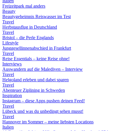
Italien
Freizeitpark mal anders
Beauty
Beautygeheimnis Reiswasser im Test
Travel
Herbstausflug in Deutschland
Travel
Bristol – die Perle Englands
Lifestyle
Junggesellinnenabschied in Frankfurt
Travel
Reise Essentials – keine Reise ohne!
Interviews
Auswandern auf die Malediven – Interview
Travel
Helgoland erleben und dabei sparen
Travel
Abenteuer Ziplining in Schweden
Inspiration
Instagram – diese Apps pushen deinen Feed!
Travel
Lübeck und was du unbedingt sehen musst!
Travel
Hannover im Sommer – meine liebsten Locations
Italien