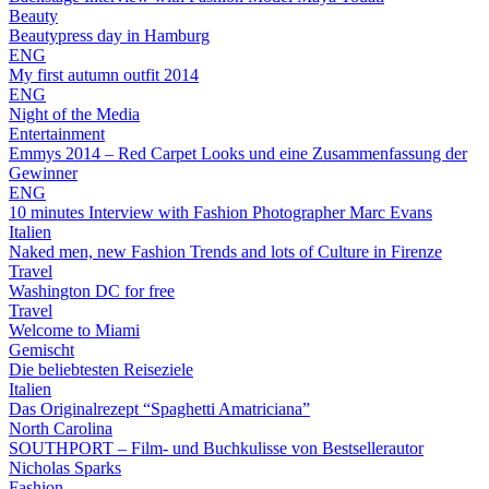
Beauty
Beautypress day in Hamburg
ENG
My first autumn outfit 2014
ENG
Night of the Media
Entertainment
Emmys 2014 – Red Carpet Looks und eine Zusammenfassung der
Gewinner
ENG
10 minutes Interview with Fashion Photographer Marc Evans
Italien
Naked men, new Fashion Trends and lots of Culture in Firenze
Travel
Washington DC for free
Travel
Welcome to Miami
Gemischt
Die beliebtesten Reiseziele
Italien
Das Originalrezept “Spaghetti Amatriciana”
North Carolina
SOUTHPORT – Film- und Buchkulisse von Bestsellerautor
Nicholas Sparks
Fashion