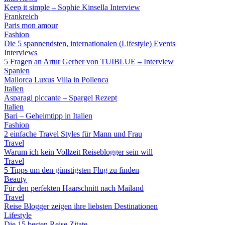
Keep it simple – Sophie Kinsella Interview
Frankreich
Paris mon amour
Fashion
Die 5 spannendsten, internationalen (Lifestyle) Events
Interviews
5 Fragen an Artur Gerber von TUIBLUE – Interview
Spanien
Mallorca Luxus Villa in Pollenca
Italien
Asparagi piccante – Spargel Rezept
Italien
Bari – Geheimtipp in Italien
Fashion
2 einfache Travel Styles für Mann und Frau
Travel
Warum ich kein Vollzeit Reiseblogger sein will
Travel
5 Tipps um den günstigsten Flug zu finden
Beauty
Für den perfekten Haarschnitt nach Mailand
Travel
Reise Blogger zeigen ihre liebsten Destinationen
Lifestyle
Die 15 besten Reise Zitate