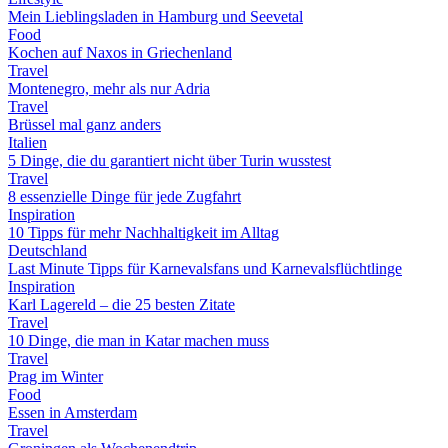
Mein Lieblingsladen in Hamburg und Seevetal
Food
Kochen auf Naxos in Griechenland
Travel
Montenegro, mehr als nur Adria
Travel
Brüssel mal ganz anders
Italien
5 Dinge, die du garantiert nicht über Turin wusstest
Travel
8 essenzielle Dinge für jede Zugfahrt
Inspiration
10 Tipps für mehr Nachhaltigkeit im Alltag
Deutschland
Last Minute Tipps für Karnevalsfans und Karnevalsflüchtlinge
Inspiration
Karl Lagereld – die 25 besten Zitate
Travel
10 Dinge, die man in Katar machen muss
Travel
Prag im Winter
Food
Essen in Amsterdam
Travel