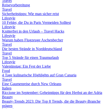
Travel
Reisevorbereitung
Travel
Sicherheitstipps: Wie man sicher reist
Lifestyle
10 Fehler, die Du in Paris Vermeiden Solltest
Lifestyle
Knitterfrei in den Urlaub – Travel Hacks
Lifestyle
Warum haben Flugzeuge Aschenbecher
Travel
Die besten Strände in Norddeutschland
Travel
Top 5 Strände für einen Traumurlaub
Lifestyle
Valentinstag: Ein Fest der Liebe
Food
4 Tage kulinarische Highlights auf Gran Canaria
Travel
Eine Gaumenreise durch New Orleans
Italien
Riccione im September: Geheimtipps für den Herbst an der Adria
Beauty
Beauty-Trends 2023: Die Top 8 Trends, die die Beauty-Branche
prägen