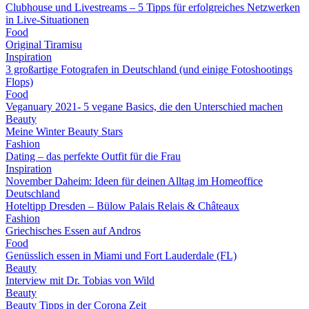
Clubhouse und Livestreams – 5 Tipps für erfolgreiches Netzwerken
in Live-Situationen
Food
Original Tiramisu
Inspiration
3 großartige Fotografen in Deutschland (und einige Fotoshootings
Flops)
Food
Veganuary 2021- 5 vegane Basics, die den Unterschied machen
Beauty
Meine Winter Beauty Stars
Fashion
Dating – das perfekte Outfit für die Frau
Inspiration
November Daheim: Ideen für deinen Alltag im Homeoffice
Deutschland
Hoteltipp Dresden – Bülow Palais Relais & Châteaux
Fashion
Griechisches Essen auf Andros
Food
Genüsslich essen in Miami und Fort Lauderdale (FL)
Beauty
Interview mit Dr. Tobias von Wild
Beauty
Beauty Tipps in der Corona Zeit