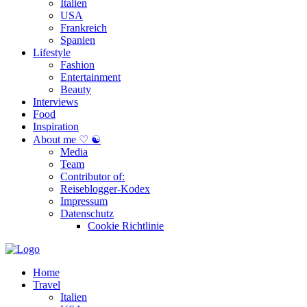
Italien
USA
Frankreich
Spanien
Lifestyle
Fashion
Entertainment
Beauty
Interviews
Food
Inspiration
About me ♡ ☯
Media
Team
Contributor of:
Reiseblogger-Kodex
Impressum
Datenschutz
Cookie Richtlinie
Home
Travel
Italien