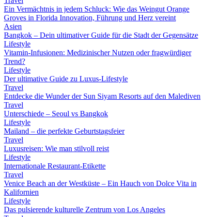
Travel
Ein Vermächtnis in jedem Schluck: Wie das Weingut Orange
Groves in Florida Innovation, Führung und Herz vereint
Asien
Bangkok – Dein ultimativer Guide für die Stadt der Gegensätze
Lifestyle
Vitamin-Infusionen: Medizinischer Nutzen oder fragwürdiger
Trend?
Lifestyle
Der ultimative Guide zu Luxus-Lifestyle
Travel
Entdecke die Wunder der Sun Siyam Resorts auf den Malediven
Travel
Unterschiede – Seoul vs Bangkok
Lifestyle
Mailand – die perfekte Geburtstagsfeier
Travel
Luxusreisen: Wie man stilvoll reist
Lifestyle
Internationale Restaurant-Etikette
Travel
Venice Beach an der Westküste – Ein Hauch von Dolce Vita in
Kalifornien
Lifestyle
Das pulsierende kulturelle Zentrum von Los Angeles