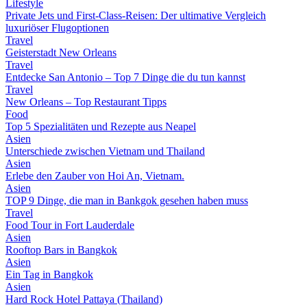
Lifestyle
Private Jets und First-Class-Reisen: Der ultimative Vergleich
luxuriöser Flugoptionen
Travel
Geisterstadt New Orleans
Travel
Entdecke San Antonio – Top 7 Dinge die du tun kannst
Travel
New Orleans – Top Restaurant Tipps
Food
Top 5 Spezialitäten und Rezepte aus Neapel
Asien
Unterschiede zwischen Vietnam und Thailand
Asien
Erlebe den Zauber von Hoi An, Vietnam.
Asien
TOP 9 Dinge, die man in Bankgok gesehen haben muss
Travel
Food Tour in Fort Lauderdale
Asien
Rooftop Bars in Bangkok
Asien
Ein Tag in Bangkok
Asien
Hard Rock Hotel Pattaya (Thailand)