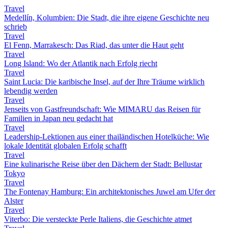
Travel
Medellín, Kolumbien: Die Stadt, die ihre eigene Geschichte neu
schrieb
Travel
El Fenn, Marrakesch: Das Riad, das unter die Haut geht
Travel
Long Island: Wo der Atlantik nach Erfolg riecht
Travel
Saint Lucia: Die karibische Insel, auf der Ihre Träume wirklich
lebendig werden
Travel
Jenseits von Gastfreundschaft: Wie MIMARU das Reisen für
Familien in Japan neu gedacht hat
Travel
Leadership-Lektionen aus einer thailändischen Hotelküche: Wie
lokale Identität globalen Erfolg schafft
Travel
Eine kulinarische Reise über den Dächern der Stadt: Bellustar
Tokyo
Travel
The Fontenay Hamburg: Ein architektonisches Juwel am Ufer der
Alster
Travel
Viterbo: Die versteckte Perle Italiens, die Geschichte atmet