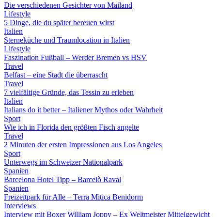
Die verschiedenen Gesichter von Mailand
Lifestyle
5 Dinge, die du später bereuen wirst
Italien
Sterneküche und Traumlocation in Italien
Lifestyle
Faszination Fußball – Werder Bremen vs HSV
Travel
Belfast – eine Stadt die überrascht
Travel
7 vielfältige Gründe, das Tessin zu erleben
Italien
Italians do it better – Italiener Mythos oder Wahrheit
Sport
Wie ich in Florida den größten Fisch angelte
Travel
2 Minuten der ersten Impressionen aus Los Angeles
Sport
Unterwegs im Schweizer Nationalpark
Spanien
Barcelona Hotel Tipp – Barcelò Raval
Spanien
Freizeitpark für Alle – Terra Mitica Benidorm
Interviews
Interview mit Boxer William Joppy – Ex Weltmeister Mittelgewicht