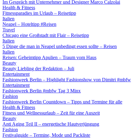
Im Gespräch mit Unternehmer und Designer Marco Calzolai
Health & Fitness
Fitnessparadies im Urlaub – Reisetipp
Italien
Neapel – Hoteltipp #Reisen
Travel
Chicago eine Großstadt mit Flair – Reisetipp
Italien
5 Dinge die man in Neapel unbedingt essen sollte – Reisen
Italien
Reisen: Geheimtipp Apulien – Traum vom Haus
Beauty
Beauty Liebling der Redaktion – Juli
Entertainment
Fashionweek Berlin – Highlight Fashionshow von Dimitri #mbfw
Entertainment
Fashionweek Berlin #mbfw Tag 3 Minx
Fashion
Fashionweek Berlin Countdown – Tipps und Termine für alle
Health & Fitness
Fitness und Wellnessurlaub – Zeit für eine Auszeit
Beauty
Anti Aging Teil II – energetische Hautverjüngung
Fashion
Festivalguide – Termine, Mode und Packliste