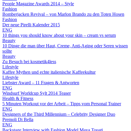
People Magazine Awards 2014 – Style
Fashion
Bomberjacken Revival – von Marlon Brando zu den Toten Hosen
Fashion
Der neue Pirelli Kalender 2015
ENG
10 things you should know about your skin – cream vs serum
Beauty
10 Dinge die man über Haut, Creme, Anti-Aging oder Seren wissen
sollte
Beauty
Zu Besuch bei kosmetik4less
Lifestyle
Kaffee Mythen und echte italienische Kaffeekultur
Lifestyle
Liebster Award – 11 Fragen & Antworten
ENG
Windsurf Worldcup Sylt 2014 Teaser
Health & Fitness
5 Minuten Workout vor der Arbeit – Tipps vom Personal Trainer
ENG
Designers of the Third Millennium – Celebrity Designer Duo
Premoli Di Bella
ENG
Backstage Interview with Fashion Model Maya Touati