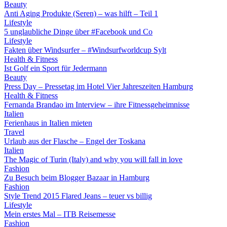
Beauty
Anti Aging Produkte (Seren) – was hilft – Teil 1
Lifestyle
5 unglaubliche Dinge über #Facebook und Co
Lifestyle
Fakten über Windsurfer – #Windsurfworldcup Sylt
Health & Fitness
Ist Golf ein Sport für Jedermann
Beauty
Press Day – Pressetag im Hotel Vier Jahreszeiten Hamburg
Health & Fitness
Fernanda Brandao im Interview – ihre Fitnessgeheimnisse
Italien
Ferienhaus in Italien mieten
Travel
Urlaub aus der Flasche – Engel der Toskana
Italien
The Magic of Turin (Italy) and why you will fall in love
Fashion
Zu Besuch beim Blogger Bazaar in Hamburg
Fashion
Style Trend 2015 Flared Jeans – teuer vs billig
Lifestyle
Mein erstes Mal – ITB Reisemesse
Fashion