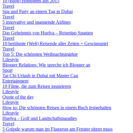
10 (Blog) Highlights aus 2015
Travel
Spa und Party an einem Tag in Dubai
Travel
5 innovative und spannende Airlines
Travel
Das Geheimnis von Huelva – Reisetipp Spanien
Travel
10 berühmte (Welt) Reisende aller Zeiten + Gewinnspiel
Travel
Top 5: Die schönsten Weihnachtsmärkte
Lifestyle
Blogger Relations: Wie spreche ich Blogger an
Sport
Tai Chi Urlaub in Dubai mit Master Can
Entertainment
10 Filme, die zum Reisen inspirieren
Lifestyle
Quote of the day
Lifestyle
How to: Die schönsten Reisen in einem Buch festgehalten
Lifestyle
Huelva – Golf und Landschaftsparadies
Travel
5 Gründe warum man im Flugzeug am Fenster sitzen muss