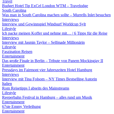
Travel
Budget Hotel Tip ExCel London WTM – Travelodge
South Carolina
Was man in South Carolina machen sollte – Murrells Inlet besuchen
Interviews
Interview und Gewinnspiel Windsurf Worldcup Sylt
Lifestyle
Ich packe meinen Koffer und nehme mit… / 6 Tipps für die Reise
Interviews
Interview mit Jasmin Taylor – Selfmade Millionärin
Lifestyle
Faszination Reisen
Entertainment
Das große Finale in Berlin – Tribute von Panem Mockingjay II
Entertainment
Pressdays im Fairmont vier Jahreszeiten Hotel Hamburg
Interviews
Interview mit Tina Folsom – NY Times Bestselling Autorin
Italien
Rom Reisetipps I abseits des Mainstreams
Lifestyle
Reeperbahn Festival in Hamburg – alles rund um Musik
Entertainment
67ste Emmy Verleihung
Entertainment