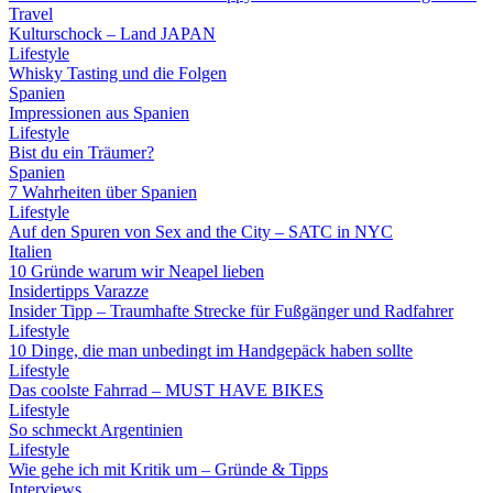
Travel
Kulturschock – Land JAPAN
Lifestyle
Whisky Tasting und die Folgen
Spanien
Impressionen aus Spanien
Lifestyle
Bist du ein Träumer?
Spanien
7 Wahrheiten über Spanien
Lifestyle
Auf den Spuren von Sex and the City – SATC in NYC
Italien
10 Gründe warum wir Neapel lieben
Insidertipps Varazze
Insider Tipp – Traumhafte Strecke für Fußgänger und Radfahrer
Lifestyle
10 Dinge, die man unbedingt im Handgepäck haben sollte
Lifestyle
Das coolste Fahrrad – MUST HAVE BIKES
Lifestyle
So schmeckt Argentinien
Lifestyle
Wie gehe ich mit Kritik um – Gründe & Tipps
Interviews