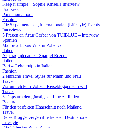
Keep it simple – Sophie Kinsella Interview
Frankreich
Paris mon amour
Fashion
Die 5 spannendsten, internationalen (Lifestyle) Events
Interviews
5 Fragen an Artur Gerber von TUIBLUE – Interview
Spanien
Mallorca Luxus Villa in Pollenca
Italien
Asparagi piccante – Spargel Rezept
Italien
Bari – Geheimtipp in Italien
Fashion
2 einfache Travel Styles für Mann und Frau
Travel
Warum ich kein Vollzeit Reiseblogger sein will
Travel
5 Tipps um den günstigsten Flug zu finden
Beauty
Für den perfekten Haarschnitt nach Mailand
Travel
Reise Blogger zeigen ihre liebsten Destinationen
Lifestyle
Die 15 besten Reise Zitate