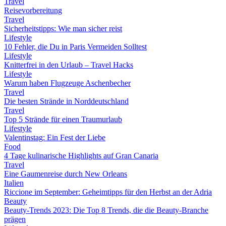
Travel
Reisevorbereitung
Travel
Sicherheitstipps: Wie man sicher reist
Lifestyle
10 Fehler, die Du in Paris Vermeiden Solltest
Lifestyle
Knitterfrei in den Urlaub – Travel Hacks
Lifestyle
Warum haben Flugzeuge Aschenbecher
Travel
Die besten Strände in Norddeutschland
Travel
Top 5 Strände für einen Traumurlaub
Lifestyle
Valentinstag: Ein Fest der Liebe
Food
4 Tage kulinarische Highlights auf Gran Canaria
Travel
Eine Gaumenreise durch New Orleans
Italien
Riccione im September: Geheimtipps für den Herbst an der Adria
Beauty
Beauty-Trends 2023: Die Top 8 Trends, die die Beauty-Branche
prägen