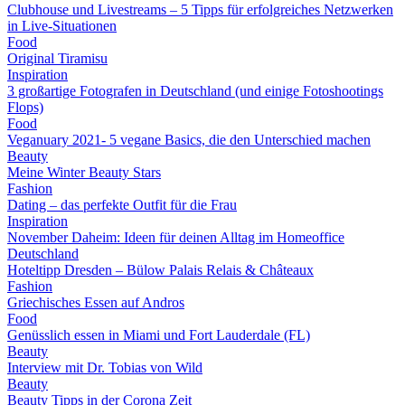
Clubhouse und Livestreams – 5 Tipps für erfolgreiches Netzwerken
in Live-Situationen
Food
Original Tiramisu
Inspiration
3 großartige Fotografen in Deutschland (und einige Fotoshootings
Flops)
Food
Veganuary 2021- 5 vegane Basics, die den Unterschied machen
Beauty
Meine Winter Beauty Stars
Fashion
Dating – das perfekte Outfit für die Frau
Inspiration
November Daheim: Ideen für deinen Alltag im Homeoffice
Deutschland
Hoteltipp Dresden – Bülow Palais Relais & Châteaux
Fashion
Griechisches Essen auf Andros
Food
Genüsslich essen in Miami und Fort Lauderdale (FL)
Beauty
Interview mit Dr. Tobias von Wild
Beauty
Beauty Tipps in der Corona Zeit