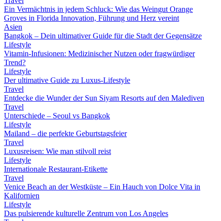
Travel
Ein Vermächtnis in jedem Schluck: Wie das Weingut Orange
Groves in Florida Innovation, Führung und Herz vereint
Asien
Bangkok – Dein ultimativer Guide für die Stadt der Gegensätze
Lifestyle
Vitamin-Infusionen: Medizinischer Nutzen oder fragwürdiger
Trend?
Lifestyle
Der ultimative Guide zu Luxus-Lifestyle
Travel
Entdecke die Wunder der Sun Siyam Resorts auf den Malediven
Travel
Unterschiede – Seoul vs Bangkok
Lifestyle
Mailand – die perfekte Geburtstagsfeier
Travel
Luxusreisen: Wie man stilvoll reist
Lifestyle
Internationale Restaurant-Etikette
Travel
Venice Beach an der Westküste – Ein Hauch von Dolce Vita in
Kalifornien
Lifestyle
Das pulsierende kulturelle Zentrum von Los Angeles