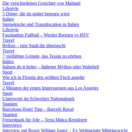
Die verschiedenen Gesichter von Mailand
Lifestyle
5 Dinge, die du später bereuen wirst
Italien
Sterneküche und Traumlocation in Italien
Lifestyle
Faszination Fußball – Werder Bremen vs HSV
Travel
Belfast – eine Stadt die überrascht
Travel
7 vielfältige Gründe, das Tessin zu erleben
Italien
Italians do it better – Italiener Mythos oder Wahrheit
Sport
Wie ich in Florida den größten Fisch angelte
Travel
2 Minuten der ersten Impressionen aus Los Angeles
Sport
Unterwegs im Schweizer Nationalpark
Spanien
Barcelona Hotel Tipp – Barcelò Raval
Spanien
Freizeitpark für Alle – Terra Mitica Benidorm
Interviews
Interview mit Boxer William Joppy – Ex Weltmeister Mittelgewicht