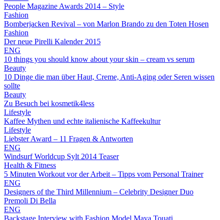
People Magazine Awards 2014 – Style
Fashion
Bomberjacken Revival – von Marlon Brando zu den Toten Hosen
Fashion
Der neue Pirelli Kalender 2015
ENG
10 things you should know about your skin – cream vs serum
Beauty
10 Dinge die man über Haut, Creme, Anti-Aging oder Seren wissen
sollte
Beauty
Zu Besuch bei kosmetik4less
Lifestyle
Kaffee Mythen und echte italienische Kaffeekultur
Lifestyle
Liebster Award – 11 Fragen & Antworten
ENG
Windsurf Worldcup Sylt 2014 Teaser
Health & Fitness
5 Minuten Workout vor der Arbeit – Tipps vom Personal Trainer
ENG
Designers of the Third Millennium – Celebrity Designer Duo
Premoli Di Bella
ENG
Backstage Interview with Fashion Model Maya Touati