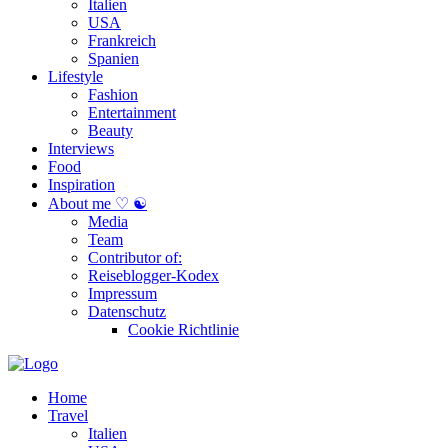
Italien
USA
Frankreich
Spanien
Lifestyle
Fashion
Entertainment
Beauty
Interviews
Food
Inspiration
About me ♡ ☯
Media
Team
Contributor of:
Reiseblogger-Kodex
Impressum
Datenschutz
Cookie Richtlinie
Home
Travel
Italien