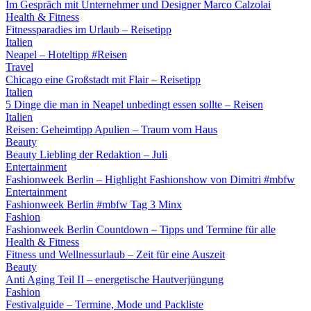
Im Gespräch mit Unternehmer und Designer Marco Calzolai
Health & Fitness
Fitnessparadies im Urlaub – Reisetipp
Italien
Neapel – Hoteltipp #Reisen
Travel
Chicago eine Großstadt mit Flair – Reisetipp
Italien
5 Dinge die man in Neapel unbedingt essen sollte – Reisen
Italien
Reisen: Geheimtipp Apulien – Traum vom Haus
Beauty
Beauty Liebling der Redaktion – Juli
Entertainment
Fashionweek Berlin – Highlight Fashionshow von Dimitri #mbfw
Entertainment
Fashionweek Berlin #mbfw Tag 3 Minx
Fashion
Fashionweek Berlin Countdown – Tipps und Termine für alle
Health & Fitness
Fitness und Wellnessurlaub – Zeit für eine Auszeit
Beauty
Anti Aging Teil II – energetische Hautverjüngung
Fashion
Festivalguide – Termine, Mode und Packliste