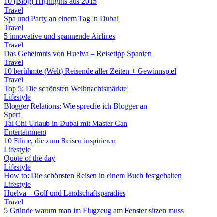
10 (Blog) Highlights aus 2015
Travel
Spa und Party an einem Tag in Dubai
Travel
5 innovative und spannende Airlines
Travel
Das Geheimnis von Huelva – Reisetipp Spanien
Travel
10 berühmte (Welt) Reisende aller Zeiten + Gewinnspiel
Travel
Top 5: Die schönsten Weihnachtsmärkte
Lifestyle
Blogger Relations: Wie spreche ich Blogger an
Sport
Tai Chi Urlaub in Dubai mit Master Can
Entertainment
10 Filme, die zum Reisen inspirieren
Lifestyle
Quote of the day
Lifestyle
How to: Die schönsten Reisen in einem Buch festgehalten
Lifestyle
Huelva – Golf und Landschaftsparadies
Travel
5 Gründe warum man im Flugzeug am Fenster sitzen muss