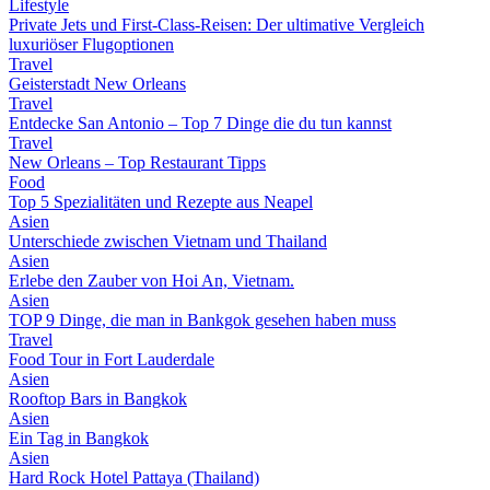
Lifestyle
Private Jets und First-Class-Reisen: Der ultimative Vergleich
luxuriöser Flugoptionen
Travel
Geisterstadt New Orleans
Travel
Entdecke San Antonio – Top 7 Dinge die du tun kannst
Travel
New Orleans – Top Restaurant Tipps
Food
Top 5 Spezialitäten und Rezepte aus Neapel
Asien
Unterschiede zwischen Vietnam und Thailand
Asien
Erlebe den Zauber von Hoi An, Vietnam.
Asien
TOP 9 Dinge, die man in Bankgok gesehen haben muss
Travel
Food Tour in Fort Lauderdale
Asien
Rooftop Bars in Bangkok
Asien
Ein Tag in Bangkok
Asien
Hard Rock Hotel Pattaya (Thailand)