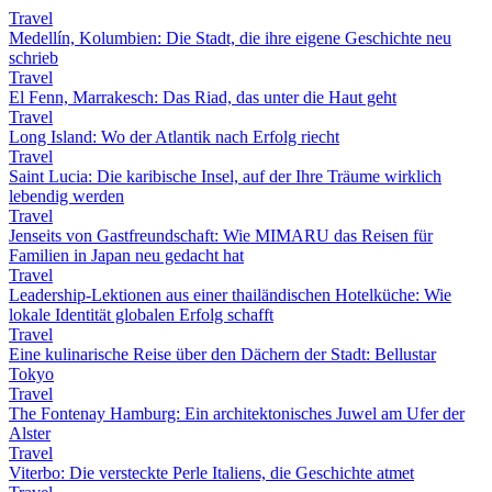
Travel
Medellín, Kolumbien: Die Stadt, die ihre eigene Geschichte neu
schrieb
Travel
El Fenn, Marrakesch: Das Riad, das unter die Haut geht
Travel
Long Island: Wo der Atlantik nach Erfolg riecht
Travel
Saint Lucia: Die karibische Insel, auf der Ihre Träume wirklich
lebendig werden
Travel
Jenseits von Gastfreundschaft: Wie MIMARU das Reisen für
Familien in Japan neu gedacht hat
Travel
Leadership-Lektionen aus einer thailändischen Hotelküche: Wie
lokale Identität globalen Erfolg schafft
Travel
Eine kulinarische Reise über den Dächern der Stadt: Bellustar
Tokyo
Travel
The Fontenay Hamburg: Ein architektonisches Juwel am Ufer der
Alster
Travel
Viterbo: Die versteckte Perle Italiens, die Geschichte atmet