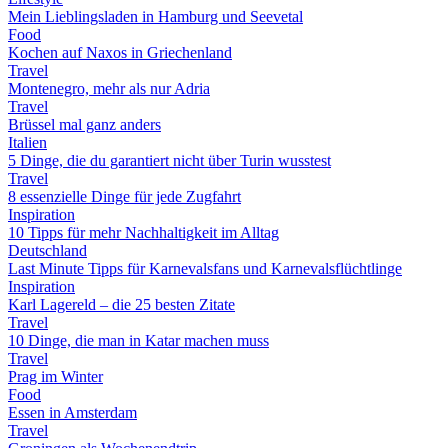
Mein Lieblingsladen in Hamburg und Seevetal
Food
Kochen auf Naxos in Griechenland
Travel
Montenegro, mehr als nur Adria
Travel
Brüssel mal ganz anders
Italien
5 Dinge, die du garantiert nicht über Turin wusstest
Travel
8 essenzielle Dinge für jede Zugfahrt
Inspiration
10 Tipps für mehr Nachhaltigkeit im Alltag
Deutschland
Last Minute Tipps für Karnevalsfans und Karnevalsflüchtlinge
Inspiration
Karl Lagereld – die 25 besten Zitate
Travel
10 Dinge, die man in Katar machen muss
Travel
Prag im Winter
Food
Essen in Amsterdam
Travel