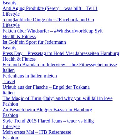
Beauty
Anti Aging Produkte (Seren) – was hilft – Teil 1
Lifestyle
5 unglaubliche Dinge über #Facebook und Co
Lifestyle
Fakten über Windsurfer – #Windsurfworldcup Sylt
Health & Fitness
Ist Golf ein Sport für Jedermann
Beauty
Press Day – Pressetag im Hotel Vier Jahreszeiten Hamburg
Health & Fitness
Fernanda Brandao im Interview – ihre Fitnessgeheimnisse
Italien
Ferienhaus in Italien mieten
Travel
Urlaub aus der Flasche – Engel der Toskana
Italien
The Magic of Turin (Italy) and why you will fall in love
Fashion
Zu Besuch beim Blogger Bazaar in Hamburg
Fashion
Style Trend 2015 Flared Jeans – teuer vs billig
Lifestyle
Mein erstes Mal – ITB Reisemesse
Fashion