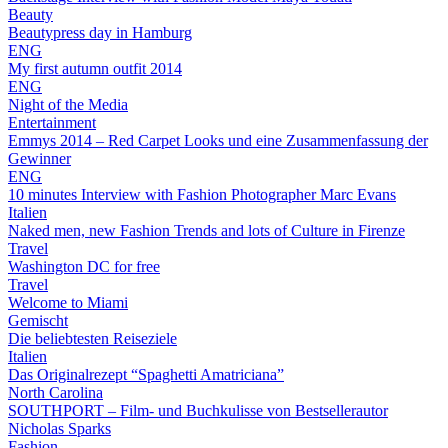
Beauty
Beautypress day in Hamburg
ENG
My first autumn outfit 2014
ENG
Night of the Media
Entertainment
Emmys 2014 – Red Carpet Looks und eine Zusammenfassung der
Gewinner
ENG
10 minutes Interview with Fashion Photographer Marc Evans
Italien
Naked men, new Fashion Trends and lots of Culture in Firenze
Travel
Washington DC for free
Travel
Welcome to Miami
Gemischt
Die beliebtesten Reiseziele
Italien
Das Originalrezept “Spaghetti Amatriciana”
North Carolina
SOUTHPORT – Film- und Buchkulisse von Bestsellerautor
Nicholas Sparks
Fashion