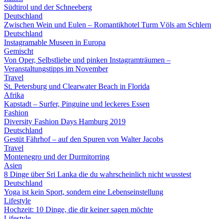
Südtirol und der Schneeberg
Deutschland
Zwischen Wein und Eulen – Romantikhotel Turm Völs am Schlern
Deutschland
Instagramable Museen in Europa
Gemischt
Von Oper, Selbstliebe und pinken Instagramträumen –
Veranstaltungstipps im November
Travel
St. Petersburg und Clearwater Beach in Florida
Afrika
Kapstadt – Surfer, Pinguine und leckeres Essen
Fashion
Diversity Fashion Days Hamburg 2019
Deutschland
Gestüt Fährhof – auf den Spuren von Walter Jacobs
Travel
Montenegro und der Durmitorring
Asien
8 Dinge über Sri Lanka die du wahrscheinlich nicht wusstest
Deutschland
Yoga ist kein Sport, sondern eine Lebenseinstellung
Lifestyle
Hochzeit: 10 Dinge, die dir keiner sagen möchte
Lifestyle