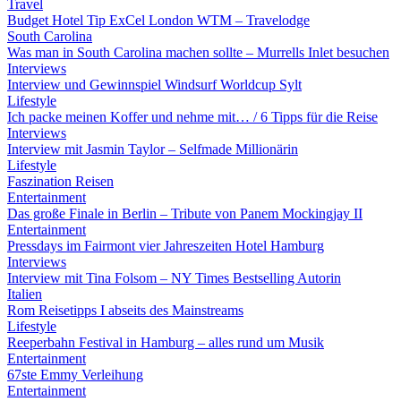
Travel
Budget Hotel Tip ExCel London WTM – Travelodge
South Carolina
Was man in South Carolina machen sollte – Murrells Inlet besuchen
Interviews
Interview und Gewinnspiel Windsurf Worldcup Sylt
Lifestyle
Ich packe meinen Koffer und nehme mit… / 6 Tipps für die Reise
Interviews
Interview mit Jasmin Taylor – Selfmade Millionärin
Lifestyle
Faszination Reisen
Entertainment
Das große Finale in Berlin – Tribute von Panem Mockingjay II
Entertainment
Pressdays im Fairmont vier Jahreszeiten Hotel Hamburg
Interviews
Interview mit Tina Folsom – NY Times Bestselling Autorin
Italien
Rom Reisetipps I abseits des Mainstreams
Lifestyle
Reeperbahn Festival in Hamburg – alles rund um Musik
Entertainment
67ste Emmy Verleihung
Entertainment