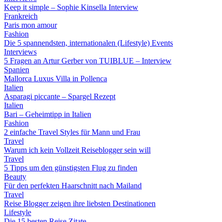
Keep it simple – Sophie Kinsella Interview
Frankreich
Paris mon amour
Fashion
Die 5 spannendsten, internationalen (Lifestyle) Events
Interviews
5 Fragen an Artur Gerber von TUIBLUE – Interview
Spanien
Mallorca Luxus Villa in Pollenca
Italien
Asparagi piccante – Spargel Rezept
Italien
Bari – Geheimtipp in Italien
Fashion
2 einfache Travel Styles für Mann und Frau
Travel
Warum ich kein Vollzeit Reiseblogger sein will
Travel
5 Tipps um den günstigsten Flug zu finden
Beauty
Für den perfekten Haarschnitt nach Mailand
Travel
Reise Blogger zeigen ihre liebsten Destinationen
Lifestyle
Die 15 besten Reise Zitate