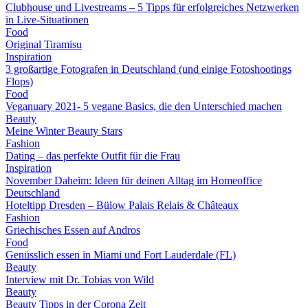
Clubhouse und Livestreams – 5 Tipps für erfolgreiches Netzwerken
in Live-Situationen
Food
Original Tiramisu
Inspiration
3 großartige Fotografen in Deutschland (und einige Fotoshootings
Flops)
Food
Veganuary 2021- 5 vegane Basics, die den Unterschied machen
Beauty
Meine Winter Beauty Stars
Fashion
Dating – das perfekte Outfit für die Frau
Inspiration
November Daheim: Ideen für deinen Alltag im Homeoffice
Deutschland
Hoteltipp Dresden – Bülow Palais Relais & Châteaux
Fashion
Griechisches Essen auf Andros
Food
Genüsslich essen in Miami und Fort Lauderdale (FL)
Beauty
Interview mit Dr. Tobias von Wild
Beauty
Beauty Tipps in der Corona Zeit