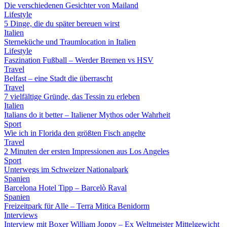
Die verschiedenen Gesichter von Mailand
Lifestyle
5 Dinge, die du später bereuen wirst
Italien
Sterneküche und Traumlocation in Italien
Lifestyle
Faszination Fußball – Werder Bremen vs HSV
Travel
Belfast – eine Stadt die überrascht
Travel
7 vielfältige Gründe, das Tessin zu erleben
Italien
Italians do it better – Italiener Mythos oder Wahrheit
Sport
Wie ich in Florida den größten Fisch angelte
Travel
2 Minuten der ersten Impressionen aus Los Angeles
Sport
Unterwegs im Schweizer Nationalpark
Spanien
Barcelona Hotel Tipp – Barcelò Raval
Spanien
Freizeitpark für Alle – Terra Mitica Benidorm
Interviews
Interview mit Boxer William Joppy – Ex Weltmeister Mittelgewicht