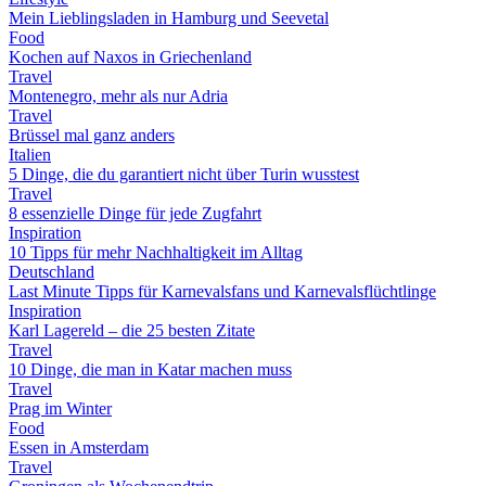
Mein Lieblingsladen in Hamburg und Seevetal
Food
Kochen auf Naxos in Griechenland
Travel
Montenegro, mehr als nur Adria
Travel
Brüssel mal ganz anders
Italien
5 Dinge, die du garantiert nicht über Turin wusstest
Travel
8 essenzielle Dinge für jede Zugfahrt
Inspiration
10 Tipps für mehr Nachhaltigkeit im Alltag
Deutschland
Last Minute Tipps für Karnevalsfans und Karnevalsflüchtlinge
Inspiration
Karl Lagereld – die 25 besten Zitate
Travel
10 Dinge, die man in Katar machen muss
Travel
Prag im Winter
Food
Essen in Amsterdam
Travel