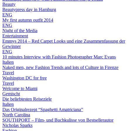
Beauty
Beautypress day in Hamburg
ENG
My first autumn outfit 2014
ENG
Night of the Media
Entertainment
Emmys 2014 – Red Carpet Looks und eine Zusammenfassung der
Gewinner
ENG
10 minutes Interview with Fashion Photographer Marc Evans
Italien
Naked men, new Fashion Trends and lots of Culture in Firenze
Travel
Washington DC for free
Travel
Welcome to Miami
Gemischt
Die beliebtesten Reiseziele
Italien
Das Originalrezept “Spaghetti Amatriciana”
North Carolina
SOUTHPORT – Film- und Buchkulisse von Bestsellerautor
Nicholas Sparks
Fashion