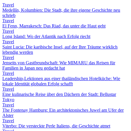
Travel
Medellín, Kolumbien: Die Stadt, die ihre eigene Geschichte neu
schrieb
Travel
El Fenn, Marrakesch: Das Riad, das unter die Haut geht
Travel
Long Island: Wo der Atlantik nach Erfolg riecht
Travel
Saint Lucia: Die karibische Insel, auf der Ihre Träume wirklich
lebendig werden
Travel
Jenseits von Gastfreundschaft: Wie MIMARU das Reisen für
Familien in Japan neu gedacht hat
Travel
Leadership-Lektionen aus einer thailändischen Hotelküche: Wie
lokale Identität globalen Erfolg schafft
Travel
Eine kulinarische Reise über den Dächern der Stadt: Bellustar
Tokyo
Travel
The Fontenay Hamburg: Ein architektonisches Juwel am Ufer der
Alster
Travel
Viterbo: Die versteckte Perle Italiens, die Geschichte atmet