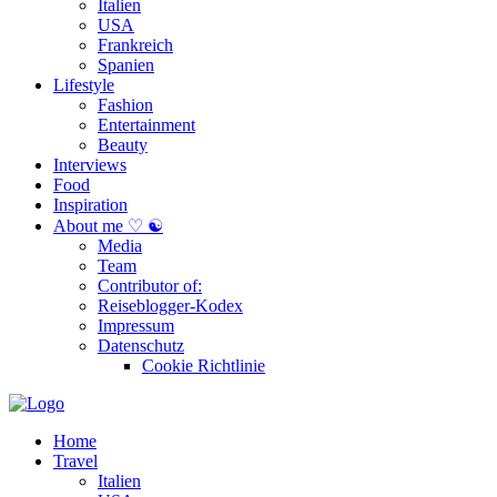
Italien
USA
Frankreich
Spanien
Lifestyle
Fashion
Entertainment
Beauty
Interviews
Food
Inspiration
About me ♡ ☯
Media
Team
Contributor of:
Reiseblogger-Kodex
Impressum
Datenschutz
Cookie Richtlinie
Home
Travel
Italien