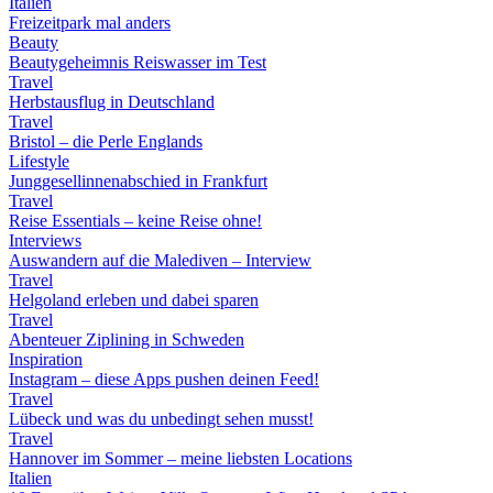
Italien
Freizeitpark mal anders
Beauty
Beautygeheimnis Reiswasser im Test
Travel
Herbstausflug in Deutschland
Travel
Bristol – die Perle Englands
Lifestyle
Junggesellinnenabschied in Frankfurt
Travel
Reise Essentials – keine Reise ohne!
Interviews
Auswandern auf die Malediven – Interview
Travel
Helgoland erleben und dabei sparen
Travel
Abenteuer Ziplining in Schweden
Inspiration
Instagram – diese Apps pushen deinen Feed!
Travel
Lübeck und was du unbedingt sehen musst!
Travel
Hannover im Sommer – meine liebsten Locations
Italien