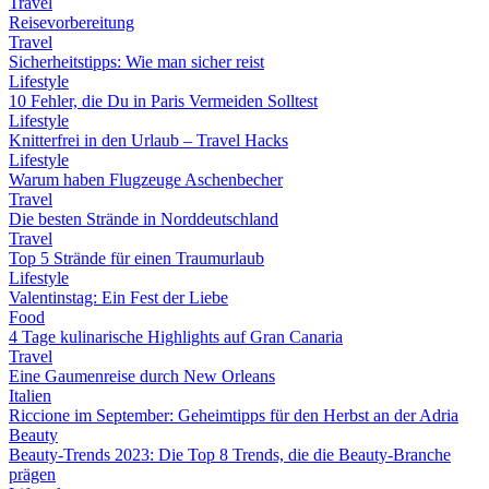
Travel
Reisevorbereitung
Travel
Sicherheitstipps: Wie man sicher reist
Lifestyle
10 Fehler, die Du in Paris Vermeiden Solltest
Lifestyle
Knitterfrei in den Urlaub – Travel Hacks
Lifestyle
Warum haben Flugzeuge Aschenbecher
Travel
Die besten Strände in Norddeutschland
Travel
Top 5 Strände für einen Traumurlaub
Lifestyle
Valentinstag: Ein Fest der Liebe
Food
4 Tage kulinarische Highlights auf Gran Canaria
Travel
Eine Gaumenreise durch New Orleans
Italien
Riccione im September: Geheimtipps für den Herbst an der Adria
Beauty
Beauty-Trends 2023: Die Top 8 Trends, die die Beauty-Branche
prägen