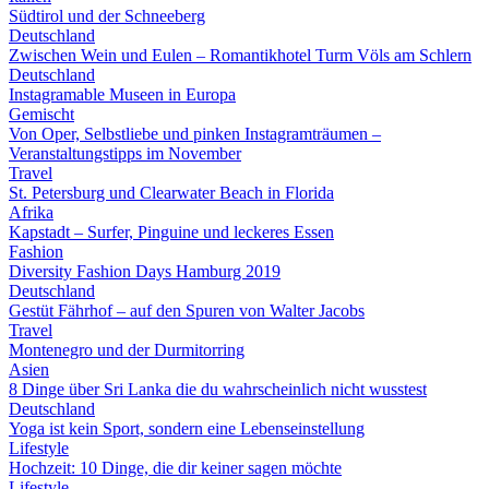
Südtirol und der Schneeberg
Deutschland
Zwischen Wein und Eulen – Romantikhotel Turm Völs am Schlern
Deutschland
Instagramable Museen in Europa
Gemischt
Von Oper, Selbstliebe und pinken Instagramträumen –
Veranstaltungstipps im November
Travel
St. Petersburg und Clearwater Beach in Florida
Afrika
Kapstadt – Surfer, Pinguine und leckeres Essen
Fashion
Diversity Fashion Days Hamburg 2019
Deutschland
Gestüt Fährhof – auf den Spuren von Walter Jacobs
Travel
Montenegro und der Durmitorring
Asien
8 Dinge über Sri Lanka die du wahrscheinlich nicht wusstest
Deutschland
Yoga ist kein Sport, sondern eine Lebenseinstellung
Lifestyle
Hochzeit: 10 Dinge, die dir keiner sagen möchte
Lifestyle