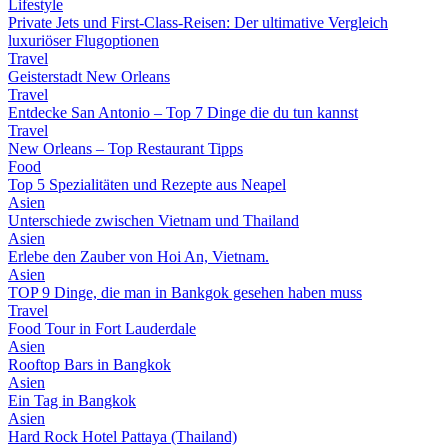
Lifestyle
Private Jets und First-Class-Reisen: Der ultimative Vergleich
luxuriöser Flugoptionen
Travel
Geisterstadt New Orleans
Travel
Entdecke San Antonio – Top 7 Dinge die du tun kannst
Travel
New Orleans – Top Restaurant Tipps
Food
Top 5 Spezialitäten und Rezepte aus Neapel
Asien
Unterschiede zwischen Vietnam und Thailand
Asien
Erlebe den Zauber von Hoi An, Vietnam.
Asien
TOP 9 Dinge, die man in Bankgok gesehen haben muss
Travel
Food Tour in Fort Lauderdale
Asien
Rooftop Bars in Bangkok
Asien
Ein Tag in Bangkok
Asien
Hard Rock Hotel Pattaya (Thailand)