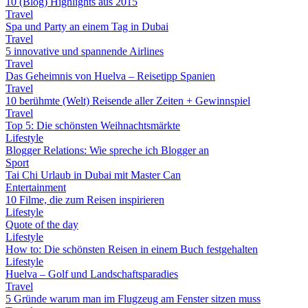
10 (Blog) Highlights aus 2015
Travel
Spa und Party an einem Tag in Dubai
Travel
5 innovative und spannende Airlines
Travel
Das Geheimnis von Huelva – Reisetipp Spanien
Travel
10 berühmte (Welt) Reisende aller Zeiten + Gewinnspiel
Travel
Top 5: Die schönsten Weihnachtsmärkte
Lifestyle
Blogger Relations: Wie spreche ich Blogger an
Sport
Tai Chi Urlaub in Dubai mit Master Can
Entertainment
10 Filme, die zum Reisen inspirieren
Lifestyle
Quote of the day
Lifestyle
How to: Die schönsten Reisen in einem Buch festgehalten
Lifestyle
Huelva – Golf und Landschaftsparadies
Travel
5 Gründe warum man im Flugzeug am Fenster sitzen muss