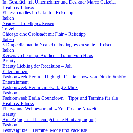
Im Gespräch mit Unternehmer und Designer Marco Calzolai
Health & Fitness
Fitnessparadies im Urlaub – Reisetipp
Italien
Neapel – Hoteltipp #Reisen
Travel
Chicago eine Großstadt mit Flair – Reisetipp
Italien
5 Dinge die man in Neapel unbedingt essen sollte – Reisen
Italien
Reisen: Geheimtipp Apulien – Traum vom Haus
Beauty
Beauty Liebling der Redaktion – Juli
Entertainment
Fashionweek Berlin – Highlight Fashionshow von Dimitri #mbfw
Entertainment
Fashionweek Berlin #mbfw Tag 3 Minx
Fashion
Fashionweek Berlin Countdown – Tipps und Termine für alle
Health & Fitness
Fitness und Wellnessurlaub – Zeit für eine Auszeit
Beauty
Anti Aging Teil II – energetische Hautverjüngung
Fashion
Festivalguide – Termine, Mode und Packliste