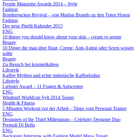
People Magazine Awards 2014 – Style
Fashion
Bomberjacken Revival – von Marlon Brando zu den Toten Hosen
Fashion
Der neue Pirelli Kalender 2015
ENG
10 things you should know about your skin – cream vs serum
Beauty
10 Dinge die man über Haut, Creme, Anti-Aging oder Seren wissen
sollte
Beauty
Zu Besuch bei kosmetik4less
Lifestyle
Kaffee Mythen und echte italienische Kaffeekultur
Lifestyle
Liebster Award – 11 Fragen & Antworten
ENG
Windsurf Worldcup Sylt 2014 Teaser
Health & Fitness
5 Minuten Workout vor der Arbeit – Tipps vom Personal Trainer
ENG
Designers of the Third Millennium – Celebrity Designer Duo
Premoli Di Bella
ENG
Backstage Interview with Fashion Model Maya Touati