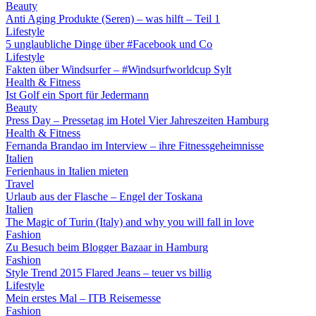
Beauty
Anti Aging Produkte (Seren) – was hilft – Teil 1
Lifestyle
5 unglaubliche Dinge über #Facebook und Co
Lifestyle
Fakten über Windsurfer – #Windsurfworldcup Sylt
Health & Fitness
Ist Golf ein Sport für Jedermann
Beauty
Press Day – Pressetag im Hotel Vier Jahreszeiten Hamburg
Health & Fitness
Fernanda Brandao im Interview – ihre Fitnessgeheimnisse
Italien
Ferienhaus in Italien mieten
Travel
Urlaub aus der Flasche – Engel der Toskana
Italien
The Magic of Turin (Italy) and why you will fall in love
Fashion
Zu Besuch beim Blogger Bazaar in Hamburg
Fashion
Style Trend 2015 Flared Jeans – teuer vs billig
Lifestyle
Mein erstes Mal – ITB Reisemesse
Fashion