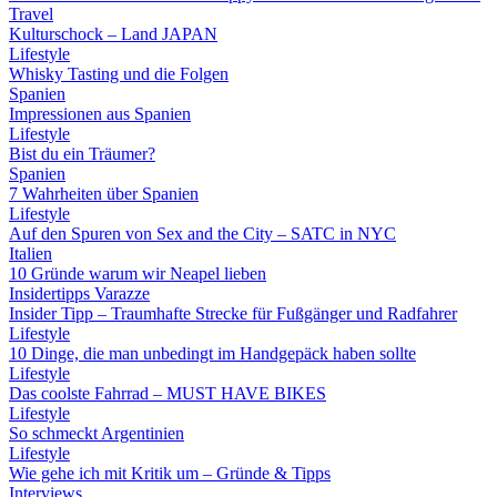
Travel
Kulturschock – Land JAPAN
Lifestyle
Whisky Tasting und die Folgen
Spanien
Impressionen aus Spanien
Lifestyle
Bist du ein Träumer?
Spanien
7 Wahrheiten über Spanien
Lifestyle
Auf den Spuren von Sex and the City – SATC in NYC
Italien
10 Gründe warum wir Neapel lieben
Insidertipps Varazze
Insider Tipp – Traumhafte Strecke für Fußgänger und Radfahrer
Lifestyle
10 Dinge, die man unbedingt im Handgepäck haben sollte
Lifestyle
Das coolste Fahrrad – MUST HAVE BIKES
Lifestyle
So schmeckt Argentinien
Lifestyle
Wie gehe ich mit Kritik um – Gründe & Tipps
Interviews