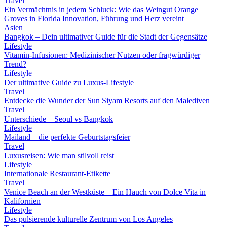
Travel
Ein Vermächtnis in jedem Schluck: Wie das Weingut Orange
Groves in Florida Innovation, Führung und Herz vereint
Asien
Bangkok – Dein ultimativer Guide für die Stadt der Gegensätze
Lifestyle
Vitamin-Infusionen: Medizinischer Nutzen oder fragwürdiger
Trend?
Lifestyle
Der ultimative Guide zu Luxus-Lifestyle
Travel
Entdecke die Wunder der Sun Siyam Resorts auf den Malediven
Travel
Unterschiede – Seoul vs Bangkok
Lifestyle
Mailand – die perfekte Geburtstagsfeier
Travel
Luxusreisen: Wie man stilvoll reist
Lifestyle
Internationale Restaurant-Etikette
Travel
Venice Beach an der Westküste – Ein Hauch von Dolce Vita in
Kalifornien
Lifestyle
Das pulsierende kulturelle Zentrum von Los Angeles