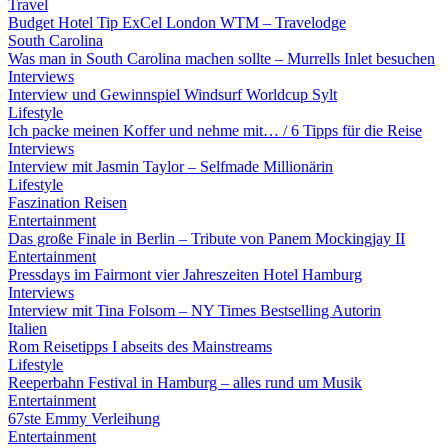
Travel
Budget Hotel Tip ExCel London WTM – Travelodge
South Carolina
Was man in South Carolina machen sollte – Murrells Inlet besuchen
Interviews
Interview und Gewinnspiel Windsurf Worldcup Sylt
Lifestyle
Ich packe meinen Koffer und nehme mit… / 6 Tipps für die Reise
Interviews
Interview mit Jasmin Taylor – Selfmade Millionärin
Lifestyle
Faszination Reisen
Entertainment
Das große Finale in Berlin – Tribute von Panem Mockingjay II
Entertainment
Pressdays im Fairmont vier Jahreszeiten Hotel Hamburg
Interviews
Interview mit Tina Folsom – NY Times Bestselling Autorin
Italien
Rom Reisetipps I abseits des Mainstreams
Lifestyle
Reeperbahn Festival in Hamburg – alles rund um Musik
Entertainment
67ste Emmy Verleihung
Entertainment