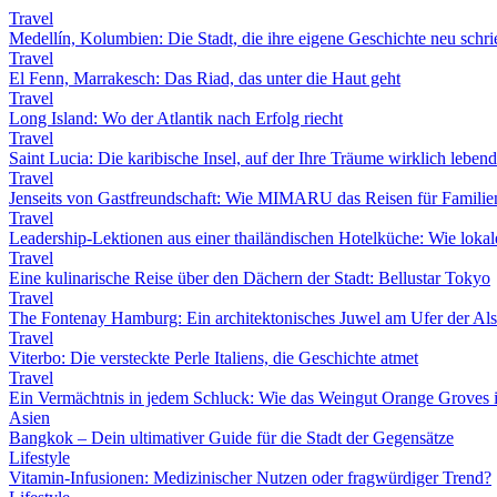
Travel
Medellín, Kolumbien: Die Stadt, die ihre eigene Geschichte neu schri
Travel
El Fenn, Marrakesch: Das Riad, das unter die Haut geht
Travel
Long Island: Wo der Atlantik nach Erfolg riecht
Travel
Saint Lucia: Die karibische Insel, auf der Ihre Träume wirklich leben
Travel
Jenseits von Gastfreundschaft: Wie MIMARU das Reisen für Familien
Travel
Leadership-Lektionen aus einer thailändischen Hotelküche: Wie lokale 
Travel
Eine kulinarische Reise über den Dächern der Stadt: Bellustar Tokyo
Travel
The Fontenay Hamburg: Ein architektonisches Juwel am Ufer der Als
Travel
Viterbo: Die versteckte Perle Italiens, die Geschichte atmet
Travel
Ein Vermächtnis in jedem Schluck: Wie das Weingut Orange Groves i
Asien
Bangkok – Dein ultimativer Guide für die Stadt der Gegensätze
Lifestyle
Vitamin-Infusionen: Medizinischer Nutzen oder fragwürdiger Trend?