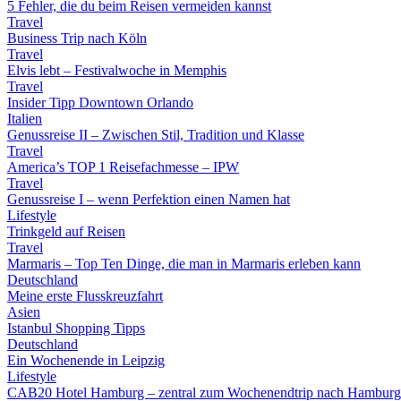
5 Fehler, die du beim Reisen vermeiden kannst
Travel
Business Trip nach Köln
Travel
Elvis lebt – Festivalwoche in Memphis
Travel
Insider Tipp Downtown Orlando
Italien
Genussreise II – Zwischen Stil, Tradition und Klasse
Travel
America’s TOP 1 Reisefachmesse – IPW
Travel
Genussreise I – wenn Perfektion einen Namen hat
Lifestyle
Trinkgeld auf Reisen
Travel
Marmaris – Top Ten Dinge, die man in Marmaris erleben kann
Deutschland
Meine erste Flusskreuzfahrt
Asien
Istanbul Shopping Tipps
Deutschland
Ein Wochenende in Leipzig
Lifestyle
CAB20 Hotel Hamburg – zentral zum Wochenendtrip nach Hamburg