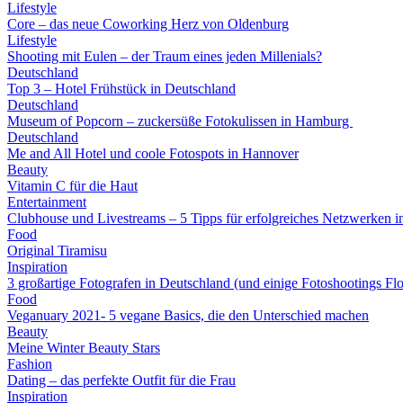
Lifestyle
Core – das neue Coworking Herz von Oldenburg
Lifestyle
Shooting mit Eulen – der Traum eines jeden Millenials?
Deutschland
Top 3 – Hotel Frühstück in Deutschland
Deutschland
Museum of Popcorn – zuckersüße Fotokulissen in Hamburg
Deutschland
Me and All Hotel und coole Fotospots in Hannover
Beauty
Vitamin C für die Haut
Entertainment
Clubhouse und Livestreams – 5 Tipps für erfolgreiches Netzwerken i
Food
Original Tiramisu
Inspiration
3 großartige Fotografen in Deutschland (und einige Fotoshootings Fl
Food
Veganuary 2021- 5 vegane Basics, die den Unterschied machen
Beauty
Meine Winter Beauty Stars
Fashion
Dating – das perfekte Outfit für die Frau
Inspiration