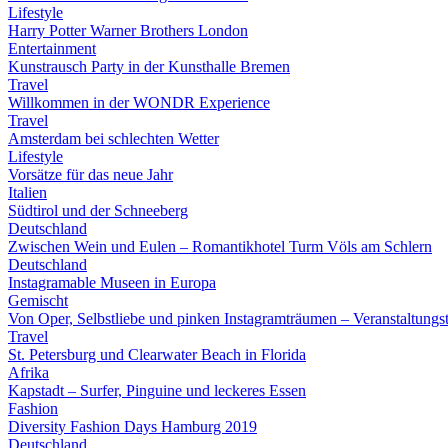
Lifestyle
Harry Potter Warner Brothers London
Entertainment
Kunstrausch Party in der Kunsthalle Bremen
Travel
Willkommen in der WONDR Experience
Travel
Amsterdam bei schlechten Wetter
Lifestyle
Vorsätze für das neue Jahr
Italien
Südtirol und der Schneeberg
Deutschland
Zwischen Wein und Eulen – Romantikhotel Turm Völs am Schlern
Deutschland
Instagramable Museen in Europa
Gemischt
Von Oper, Selbstliebe und pinken Instagramträumen – Veranstaltung
Travel
St. Petersburg und Clearwater Beach in Florida
Afrika
Kapstadt – Surfer, Pinguine und leckeres Essen
Fashion
Diversity Fashion Days Hamburg 2019
Deutschland