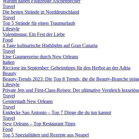
Warum haben Flugzeuge Aschenbecher
Travel
Die besten Strände in Norddeutschland
Travel
Top 5 Strände für einen Traumurlaub
Lifestyle
Valentinstag: Ein Fest der Liebe
Food
4 Tage kulinarische Highlights auf Gran Canaria
Travel
Eine Gaumenreise durch New Orleans
Italien
Riccione im September: Geheimtipps für den Herbst an der Adria
Beauty
Beauty-Trends 2023: Die Top 8 Trends, die die Beauty-Branche präg
Lifestyle
Private Jets und First-Class-Reisen: Der ultimative Vergleich luxuriö
Travel
Geisterstadt New Orleans
Travel
Entdecke San Antonio – Top 7 Dinge die du tun kannst
Travel
New Orleans – Top Restaurant Tipps
Food
Top 5 Spezialitäten und Rezepte aus Neapel