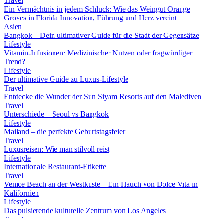
Travel
Ein Vermächtnis in jedem Schluck: Wie das Weingut Orange
Groves in Florida Innovation, Führung und Herz vereint
Asien
Bangkok – Dein ultimativer Guide für die Stadt der Gegensätze
Lifestyle
Vitamin-Infusionen: Medizinischer Nutzen oder fragwürdiger
Trend?
Lifestyle
Der ultimative Guide zu Luxus-Lifestyle
Travel
Entdecke die Wunder der Sun Siyam Resorts auf den Malediven
Travel
Unterschiede – Seoul vs Bangkok
Lifestyle
Mailand – die perfekte Geburtstagsfeier
Travel
Luxusreisen: Wie man stilvoll reist
Lifestyle
Internationale Restaurant-Etikette
Travel
Venice Beach an der Westküste – Ein Hauch von Dolce Vita in
Kalifornien
Lifestyle
Das pulsierende kulturelle Zentrum von Los Angeles