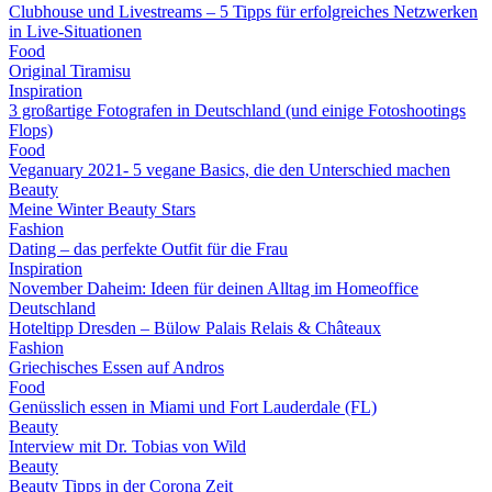
Clubhouse und Livestreams – 5 Tipps für erfolgreiches Netzwerken
in Live-Situationen
Food
Original Tiramisu
Inspiration
3 großartige Fotografen in Deutschland (und einige Fotoshootings
Flops)
Food
Veganuary 2021- 5 vegane Basics, die den Unterschied machen
Beauty
Meine Winter Beauty Stars
Fashion
Dating – das perfekte Outfit für die Frau
Inspiration
November Daheim: Ideen für deinen Alltag im Homeoffice
Deutschland
Hoteltipp Dresden – Bülow Palais Relais & Châteaux
Fashion
Griechisches Essen auf Andros
Food
Genüsslich essen in Miami und Fort Lauderdale (FL)
Beauty
Interview mit Dr. Tobias von Wild
Beauty
Beauty Tipps in der Corona Zeit