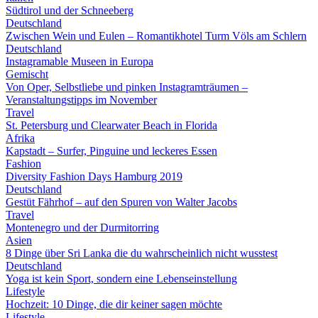
Südtirol und der Schneeberg
Deutschland
Zwischen Wein und Eulen – Romantikhotel Turm Völs am Schlern
Deutschland
Instagramable Museen in Europa
Gemischt
Von Oper, Selbstliebe und pinken Instagramträumen –
Veranstaltungstipps im November
Travel
St. Petersburg und Clearwater Beach in Florida
Afrika
Kapstadt – Surfer, Pinguine und leckeres Essen
Fashion
Diversity Fashion Days Hamburg 2019
Deutschland
Gestüt Fährhof – auf den Spuren von Walter Jacobs
Travel
Montenegro und der Durmitorring
Asien
8 Dinge über Sri Lanka die du wahrscheinlich nicht wusstest
Deutschland
Yoga ist kein Sport, sondern eine Lebenseinstellung
Lifestyle
Hochzeit: 10 Dinge, die dir keiner sagen möchte
Lifestyle