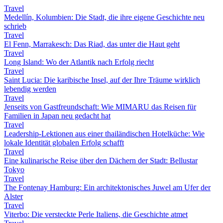
Travel
Medellín, Kolumbien: Die Stadt, die ihre eigene Geschichte neu
schrieb
Travel
El Fenn, Marrakesch: Das Riad, das unter die Haut geht
Travel
Long Island: Wo der Atlantik nach Erfolg riecht
Travel
Saint Lucia: Die karibische Insel, auf der Ihre Träume wirklich
lebendig werden
Travel
Jenseits von Gastfreundschaft: Wie MIMARU das Reisen für
Familien in Japan neu gedacht hat
Travel
Leadership-Lektionen aus einer thailändischen Hotelküche: Wie
lokale Identität globalen Erfolg schafft
Travel
Eine kulinarische Reise über den Dächern der Stadt: Bellustar
Tokyo
Travel
The Fontenay Hamburg: Ein architektonisches Juwel am Ufer der
Alster
Travel
Viterbo: Die versteckte Perle Italiens, die Geschichte atmet