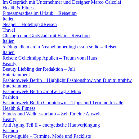
Im Gespräch mit Unternehmer und Designer Marco Calzolai
Health & Fitness
Fitnessparadies im Urlaub – Reisetipp
Italien
Neapel – Hoteltipp #Reisen
Travel
Chicago eine Großstadt mit Flair – Reisetipp
Italien
5 Dinge die man in Neapel unbedingt essen sollte – Reisen
Italien
Reisen: Geheimtipp Apulien – Traum vom Haus
Beauty
Beauty Liebling der Redaktion – Juli
Entertainment
Fashionweek Berlin – Highlight Fashionshow von Dimitri #mbfw
Entertainment
Fashionweek Berlin #mbfw Tag 3 Minx
Fashion
Fashionweek Berlin Countdown – Tipps und Termine für alle
Health & Fitness
Fitness und Wellnessurlaub – Zeit für eine Auszeit
Beauty
Anti Aging Teil II – energetische Hautverjüngung
Fashion
Festivalguide – Termine, Mode und Packliste