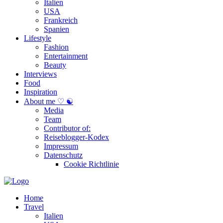
Italien
USA
Frankreich
Spanien
Lifestyle
Fashion
Entertainment
Beauty
Interviews
Food
Inspiration
About me ♡ ☯
Media
Team
Contributor of:
Reiseblogger-Kodex
Impressum
Datenschutz
Cookie Richtlinie
Home
Travel
Italien