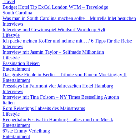
Travel
Budget Hotel Tip ExCel London WTM – Travelodge
South Carolina
Was man in South Carolina machen sollte – Murrells Inlet besuchen
Interviews
Interview und Gewinnspiel Windsurf Worldcup Sylt
Lifestyle
Ich packe meinen Koffer und nehme mit… / 6 Tipps für die Reise
Interviews
Interview mit Jasmin Taylor – Selfmade Millionärin
Lifestyle
Faszination Reisen
Entertainment
Das große Finale in Berlin – Tribute von Panem Mockingjay II
Entertainment
Pressdays im Fairmont vier Jahreszeiten Hotel Hamburg
Interviews
Interview mit Tina Folsom – NY Times Bestselling Autorin
Italien
Rom Reisetipps I abseits des Mainstreams
Lifestyle
Reeperbahn Festival in Hamburg – alles rund um Musik
Entertainment
67ste Emmy Verleihung
Entertainment