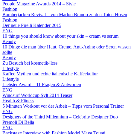
People Magazine Awards 2014 – Style
Fashion
Bomberjacken Revival – von Marlon Brando zu den Toten Hosen
Fashion
Der neue Pirelli Kalender 2015
ENG
10 things you should know about your skin – cream vs serum
Beauty
10 Dinge die man über Haut, Creme, Anti-Aging oder Seren wissen
sollte
Beauty
Zu Besuch bei kosmetik4less
Lifestyle
Kaffee Mythen und echte italienische Kaffeekultur
Lifestyle
Liebster Award – 11 Fragen & Antworten
ENG
Windsurf Worldcup Sylt 2014 Teaser
Health & Fitness
5 Minuten Workout vor der Arbeit – Tipps vom Personal Trainer
ENG
Designers of the Third Millennium – Celebrity Designer Duo
Premoli Di Bella
ENG
Backstage Interview with Fashion Model Maya Touati