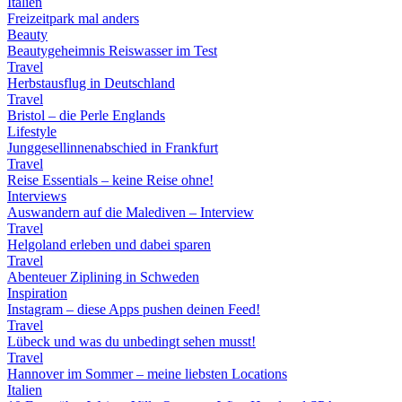
Italien
Freizeitpark mal anders
Beauty
Beautygeheimnis Reiswasser im Test
Travel
Herbstausflug in Deutschland
Travel
Bristol – die Perle Englands
Lifestyle
Junggesellinnenabschied in Frankfurt
Travel
Reise Essentials – keine Reise ohne!
Interviews
Auswandern auf die Malediven – Interview
Travel
Helgoland erleben und dabei sparen
Travel
Abenteuer Ziplining in Schweden
Inspiration
Instagram – diese Apps pushen deinen Feed!
Travel
Lübeck und was du unbedingt sehen musst!
Travel
Hannover im Sommer – meine liebsten Locations
Italien