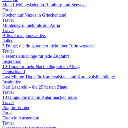
Mein Lieblingsladen in Hamburg und Seevetal
Food
Kochen auf Naxos in Griechenland
Travel
Montenegro, mehr als nur Adria
Travel
Brüssel mal ganz anders
Italien
5 Dinge, die du garantiert nicht über Turin wusstest
Travel
8 essenzielle Dinge für jede Zugfahrt
Inspiration
10 Tipps für mehr Nachhaltigkeit im Alltag
Deutschland
Last Minute Tipps für Karnevalsfans und Karnevalsflüchtlinge
Inspiration
Karl Lagereld – die 25 besten Zitate
Travel
10 Dinge, die man in Katar machen muss
Travel
Prag im Winter
Food
Essen in Amsterdam
Travel