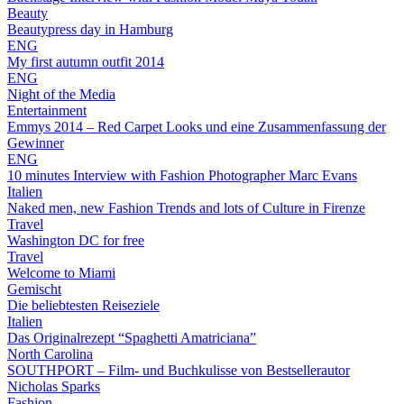
Beauty
Beautypress day in Hamburg
ENG
My first autumn outfit 2014
ENG
Night of the Media
Entertainment
Emmys 2014 – Red Carpet Looks und eine Zusammenfassung der
Gewinner
ENG
10 minutes Interview with Fashion Photographer Marc Evans
Italien
Naked men, new Fashion Trends and lots of Culture in Firenze
Travel
Washington DC for free
Travel
Welcome to Miami
Gemischt
Die beliebtesten Reiseziele
Italien
Das Originalrezept “Spaghetti Amatriciana”
North Carolina
SOUTHPORT – Film- und Buchkulisse von Bestsellerautor
Nicholas Sparks
Fashion