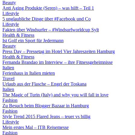
Beauty
Anti Aging Produkte (Seren) – was hilft – Teil 1
Lifestyle
5 unglaubliche Dinge über #Facebook und Co
Lifestyle
Fakten über Windsurfer – #Windsurfworldcup Sylt
Health & Fitness
Ist Golf ein Sport für Jedermann
Beauty
Press Day – Pressetag im Hotel Vier Jahreszeiten Hamburg
Health & Fitness
Fernanda Brandao im Interview – ihre Fitnessgeheimnisse
Italien
Ferienhaus in Italien mieten
Travel
Urlaub aus der Flasche – Engel der Toskana
Italien
The Magic of Turin (Italy) and why you will fall in love
Fashion
Zu Besuch beim Blogger Bazaar in Hamburg
Fashion
Style Trend 2015 Flared Jeans – teuer vs billig
Lifestyle
Mein erstes Mal – ITB Reisemesse
Fashion