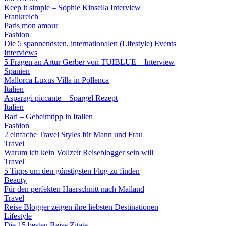
Keep it simple – Sophie Kinsella Interview
Frankreich
Paris mon amour
Fashion
Die 5 spannendsten, internationalen (Lifestyle) Events
Interviews
5 Fragen an Artur Gerber von TUIBLUE – Interview
Spanien
Mallorca Luxus Villa in Pollenca
Italien
Asparagi piccante – Spargel Rezept
Italien
Bari – Geheimtipp in Italien
Fashion
2 einfache Travel Styles für Mann und Frau
Travel
Warum ich kein Vollzeit Reiseblogger sein will
Travel
5 Tipps um den günstigsten Flug zu finden
Beauty
Für den perfekten Haarschnitt nach Mailand
Travel
Reise Blogger zeigen ihre liebsten Destinationen
Lifestyle
Die 15 besten Reise Zitate