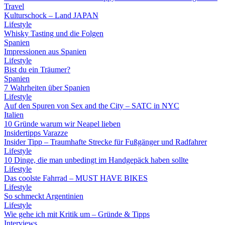
Travel
Kulturschock – Land JAPAN
Lifestyle
Whisky Tasting und die Folgen
Spanien
Impressionen aus Spanien
Lifestyle
Bist du ein Träumer?
Spanien
7 Wahrheiten über Spanien
Lifestyle
Auf den Spuren von Sex and the City – SATC in NYC
Italien
10 Gründe warum wir Neapel lieben
Insidertipps Varazze
Insider Tipp – Traumhafte Strecke für Fußgänger und Radfahrer
Lifestyle
10 Dinge, die man unbedingt im Handgepäck haben sollte
Lifestyle
Das coolste Fahrrad – MUST HAVE BIKES
Lifestyle
So schmeckt Argentinien
Lifestyle
Wie gehe ich mit Kritik um – Gründe & Tipps
Interviews