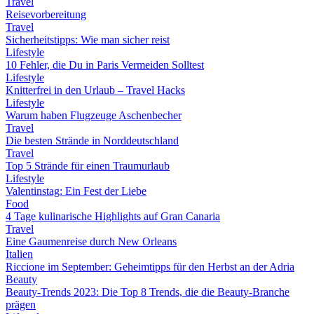
Travel
Reisevorbereitung
Travel
Sicherheitstipps: Wie man sicher reist
Lifestyle
10 Fehler, die Du in Paris Vermeiden Solltest
Lifestyle
Knitterfrei in den Urlaub – Travel Hacks
Lifestyle
Warum haben Flugzeuge Aschenbecher
Travel
Die besten Strände in Norddeutschland
Travel
Top 5 Strände für einen Traumurlaub
Lifestyle
Valentinstag: Ein Fest der Liebe
Food
4 Tage kulinarische Highlights auf Gran Canaria
Travel
Eine Gaumenreise durch New Orleans
Italien
Riccione im September: Geheimtipps für den Herbst an der Adria
Beauty
Beauty-Trends 2023: Die Top 8 Trends, die die Beauty-Branche
prägen