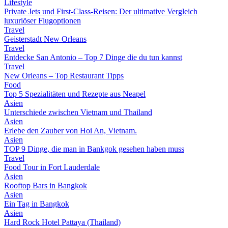
Lifestyle
Private Jets und First-Class-Reisen: Der ultimative Vergleich
luxuriöser Flugoptionen
Travel
Geisterstadt New Orleans
Travel
Entdecke San Antonio – Top 7 Dinge die du tun kannst
Travel
New Orleans – Top Restaurant Tipps
Food
Top 5 Spezialitäten und Rezepte aus Neapel
Asien
Unterschiede zwischen Vietnam und Thailand
Asien
Erlebe den Zauber von Hoi An, Vietnam.
Asien
TOP 9 Dinge, die man in Bankgok gesehen haben muss
Travel
Food Tour in Fort Lauderdale
Asien
Rooftop Bars in Bangkok
Asien
Ein Tag in Bangkok
Asien
Hard Rock Hotel Pattaya (Thailand)