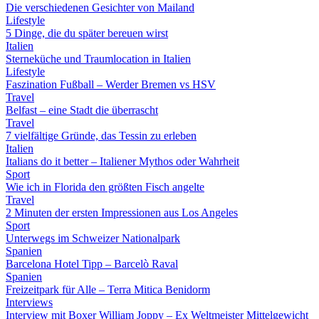
Die verschiedenen Gesichter von Mailand
Lifestyle
5 Dinge, die du später bereuen wirst
Italien
Sterneküche und Traumlocation in Italien
Lifestyle
Faszination Fußball – Werder Bremen vs HSV
Travel
Belfast – eine Stadt die überrascht
Travel
7 vielfältige Gründe, das Tessin zu erleben
Italien
Italians do it better – Italiener Mythos oder Wahrheit
Sport
Wie ich in Florida den größten Fisch angelte
Travel
2 Minuten der ersten Impressionen aus Los Angeles
Sport
Unterwegs im Schweizer Nationalpark
Spanien
Barcelona Hotel Tipp – Barcelò Raval
Spanien
Freizeitpark für Alle – Terra Mitica Benidorm
Interviews
Interview mit Boxer William Joppy – Ex Weltmeister Mittelgewicht