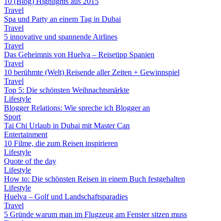
10 (Blog) Highlights aus 2015
Travel
Spa und Party an einem Tag in Dubai
Travel
5 innovative und spannende Airlines
Travel
Das Geheimnis von Huelva – Reisetipp Spanien
Travel
10 berühmte (Welt) Reisende aller Zeiten + Gewinnspiel
Travel
Top 5: Die schönsten Weihnachtsmärkte
Lifestyle
Blogger Relations: Wie spreche ich Blogger an
Sport
Tai Chi Urlaub in Dubai mit Master Can
Entertainment
10 Filme, die zum Reisen inspirieren
Lifestyle
Quote of the day
Lifestyle
How to: Die schönsten Reisen in einem Buch festgehalten
Lifestyle
Huelva – Golf und Landschaftsparadies
Travel
5 Gründe warum man im Flugzeug am Fenster sitzen muss