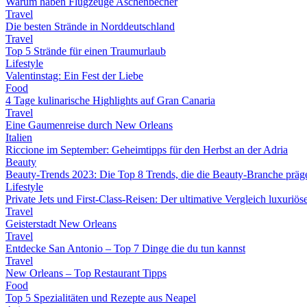
Warum haben Flugzeuge Aschenbecher
Travel
Die besten Strände in Norddeutschland
Travel
Top 5 Strände für einen Traumurlaub
Lifestyle
Valentinstag: Ein Fest der Liebe
Food
4 Tage kulinarische Highlights auf Gran Canaria
Travel
Eine Gaumenreise durch New Orleans
Italien
Riccione im September: Geheimtipps für den Herbst an der Adria
Beauty
Beauty-Trends 2023: Die Top 8 Trends, die die Beauty-Branche präg
Lifestyle
Private Jets und First-Class-Reisen: Der ultimative Vergleich luxuriö
Travel
Geisterstadt New Orleans
Travel
Entdecke San Antonio – Top 7 Dinge die du tun kannst
Travel
New Orleans – Top Restaurant Tipps
Food
Top 5 Spezialitäten und Rezepte aus Neapel