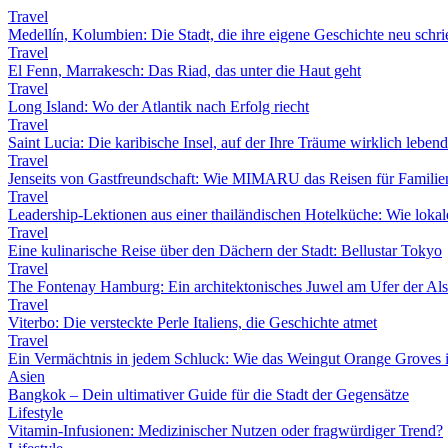
Travel
Medellín, Kolumbien: Die Stadt, die ihre eigene Geschichte neu schri
Travel
El Fenn, Marrakesch: Das Riad, das unter die Haut geht
Travel
Long Island: Wo der Atlantik nach Erfolg riecht
Travel
Saint Lucia: Die karibische Insel, auf der Ihre Träume wirklich leben
Travel
Jenseits von Gastfreundschaft: Wie MIMARU das Reisen für Familien
Travel
Leadership-Lektionen aus einer thailändischen Hotelküche: Wie lokale 
Travel
Eine kulinarische Reise über den Dächern der Stadt: Bellustar Tokyo
Travel
The Fontenay Hamburg: Ein architektonisches Juwel am Ufer der Als
Travel
Viterbo: Die versteckte Perle Italiens, die Geschichte atmet
Travel
Ein Vermächtnis in jedem Schluck: Wie das Weingut Orange Groves i
Asien
Bangkok – Dein ultimativer Guide für die Stadt der Gegensätze
Lifestyle
Vitamin-Infusionen: Medizinischer Nutzen oder fragwürdiger Trend?