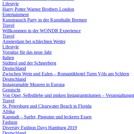
Lifestyle
Harry Potter Warner Brothers London
Entertainment
Kunstrausch Party in der Kunsthalle Bremen
Travel
Willkommen in der WONDR Experience
Travel
Amsterdam bei schlechten Wetter
Lifestyle
Vorsätze für das neue Jahr
Italien
Südtirol und der Schneeberg
Deutschland
Zwischen Wein und Eulen – Romantikhotel Turm Völs am Schlern
Deutschland
Instagramable Museen in Europa
Gemischt
Von Oper, Selbstliebe und pinken Instagramträumen – Veranstaltung
Travel
St. Petersburg und Clearwater Beach in Florida
Afrika
Kapstadt – Surfer, Pinguine und leckeres Essen
Fashion
Diversity Fashion Days Hamburg 2019
Deutschland