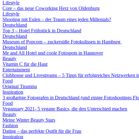
Lifestyle
Core – das neue Coworking Herz von Oldenburg
Lifestyle
Shooting mit Eulen – der Traum eines jeden Millenials?
Deutschland
Top 3 – Hotel Frühstück in Deutschland
Deutschland
Museum of Popcorn – zuckersüße Fotokulissen in Hamburg
Deutschland
Me and All Hotel und coole Fotospots in Hannover
Beauty
Vitamin C für die Haut
Entertainment
Clubhouse und Livestreams – 5 Tipps für erfolgreiches Netzwerken i
Food
Original Tiramisu
Inspiration
3 großartige Fotografen in Deutschland (und einige Fotoshootings Fl
Food
Veganuary 2021- 5 vegane Basics, die den Unterschied machen
Beauty
Meine Winter Beauty Stars
Fashion
Dating – das perfekte Outfit für die Frau
Inspiration