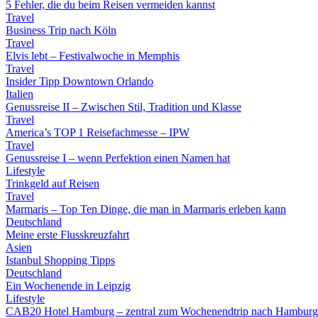
5 Fehler, die du beim Reisen vermeiden kannst
Travel
Business Trip nach Köln
Travel
Elvis lebt – Festivalwoche in Memphis
Travel
Insider Tipp Downtown Orlando
Italien
Genussreise II – Zwischen Stil, Tradition und Klasse
Travel
America’s TOP 1 Reisefachmesse – IPW
Travel
Genussreise I – wenn Perfektion einen Namen hat
Lifestyle
Trinkgeld auf Reisen
Travel
Marmaris – Top Ten Dinge, die man in Marmaris erleben kann
Deutschland
Meine erste Flusskreuzfahrt
Asien
Istanbul Shopping Tipps
Deutschland
Ein Wochenende in Leipzig
Lifestyle
CAB20 Hotel Hamburg – zentral zum Wochenendtrip nach Hamburg