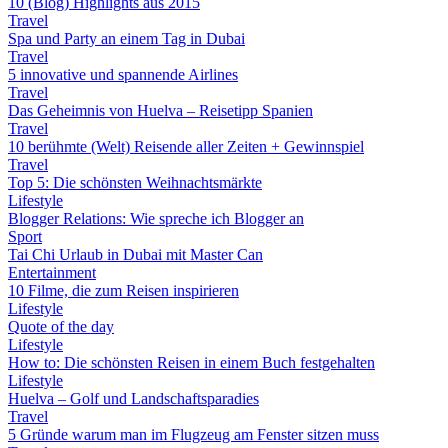
10 (Blog) Highlights aus 2015
Travel
Spa und Party an einem Tag in Dubai
Travel
5 innovative und spannende Airlines
Travel
Das Geheimnis von Huelva – Reisetipp Spanien
Travel
10 berühmte (Welt) Reisende aller Zeiten + Gewinnspiel
Travel
Top 5: Die schönsten Weihnachtsmärkte
Lifestyle
Blogger Relations: Wie spreche ich Blogger an
Sport
Tai Chi Urlaub in Dubai mit Master Can
Entertainment
10 Filme, die zum Reisen inspirieren
Lifestyle
Quote of the day
Lifestyle
How to: Die schönsten Reisen in einem Buch festgehalten
Lifestyle
Huelva – Golf und Landschaftsparadies
Travel
5 Gründe warum man im Flugzeug am Fenster sitzen muss