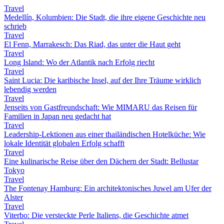
Travel
Medellín, Kolumbien: Die Stadt, die ihre eigene Geschichte neu
schrieb
Travel
El Fenn, Marrakesch: Das Riad, das unter die Haut geht
Travel
Long Island: Wo der Atlantik nach Erfolg riecht
Travel
Saint Lucia: Die karibische Insel, auf der Ihre Träume wirklich
lebendig werden
Travel
Jenseits von Gastfreundschaft: Wie MIMARU das Reisen für
Familien in Japan neu gedacht hat
Travel
Leadership-Lektionen aus einer thailändischen Hotelküche: Wie
lokale Identität globalen Erfolg schafft
Travel
Eine kulinarische Reise über den Dächern der Stadt: Bellustar
Tokyo
Travel
The Fontenay Hamburg: Ein architektonisches Juwel am Ufer der
Alster
Travel
Viterbo: Die versteckte Perle Italiens, die Geschichte atmet