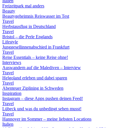
Italien
Freizeitpark mal anders
Beauty
Beautygeheimnis Reiswasser im Test
Travel
Herbstausflug in Deutschland
Travel
Bristol – die Perle Englands
Lifestyle
Junggesellinnenabschied in Frankfurt
Travel
Reise Essentials – keine Reise ohne!
Interviews
Auswandern auf die Malediven – Interview
Travel
Helgoland erleben und dabei sparen
Travel
Abenteuer Ziplining in Schweden
Inspiration
Instagram – diese Apps pushen deinen Feed!
Travel
Lübeck und was du unbedingt sehen musst!
Travel
Hannover im Sommer – meine liebsten Locations
Italien