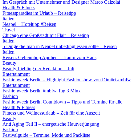
Im Gespräch mit Unternehmer und Designer Marco Calzolai
Health & Fitness
Fitnessparadies im Urlaub – Reisetipp
Italien
Neapel – Hoteltipp #Reisen
Travel
Chicago eine Großstadt mit Flair – Reisetipp
Italien
5 Dinge die man in Neapel unbedingt essen sollte – Reisen
Italien
Reisen: Geheimtipp Apulien – Traum vom Haus
Beauty
Beauty Liebling der Redaktion – Juli
Entertainment
Fashionweek Berlin – Highlight Fashionshow von Dimitri #mbfw
Entertainment
Fashionweek Berlin #mbfw Tag 3 Minx
Fashion
Fashionweek Berlin Countdown – Tipps und Termine für alle
Health & Fitness
Fitness und Wellnessurlaub – Zeit für eine Auszeit
Beauty
Anti Aging Teil II – energetische Hautverjüngung
Fashion
Festivalguide – Termine, Mode und Packliste