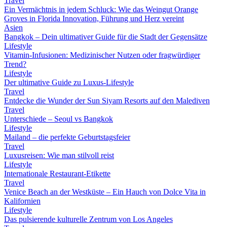
Travel
Ein Vermächtnis in jedem Schluck: Wie das Weingut Orange
Groves in Florida Innovation, Führung und Herz vereint
Asien
Bangkok – Dein ultimativer Guide für die Stadt der Gegensätze
Lifestyle
Vitamin-Infusionen: Medizinischer Nutzen oder fragwürdiger
Trend?
Lifestyle
Der ultimative Guide zu Luxus-Lifestyle
Travel
Entdecke die Wunder der Sun Siyam Resorts auf den Malediven
Travel
Unterschiede – Seoul vs Bangkok
Lifestyle
Mailand – die perfekte Geburtstagsfeier
Travel
Luxusreisen: Wie man stilvoll reist
Lifestyle
Internationale Restaurant-Etikette
Travel
Venice Beach an der Westküste – Ein Hauch von Dolce Vita in
Kalifornien
Lifestyle
Das pulsierende kulturelle Zentrum von Los Angeles