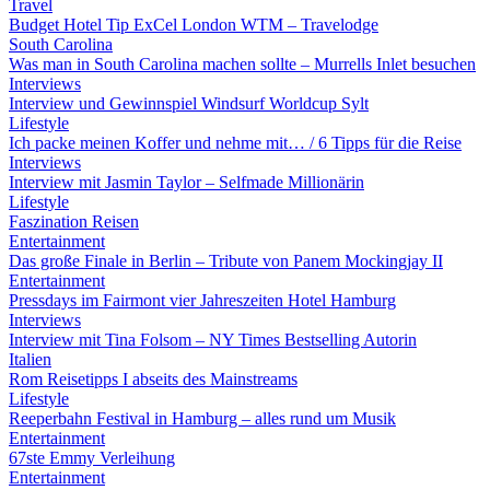
Travel
Budget Hotel Tip ExCel London WTM – Travelodge
South Carolina
Was man in South Carolina machen sollte – Murrells Inlet besuchen
Interviews
Interview und Gewinnspiel Windsurf Worldcup Sylt
Lifestyle
Ich packe meinen Koffer und nehme mit… / 6 Tipps für die Reise
Interviews
Interview mit Jasmin Taylor – Selfmade Millionärin
Lifestyle
Faszination Reisen
Entertainment
Das große Finale in Berlin – Tribute von Panem Mockingjay II
Entertainment
Pressdays im Fairmont vier Jahreszeiten Hotel Hamburg
Interviews
Interview mit Tina Folsom – NY Times Bestselling Autorin
Italien
Rom Reisetipps I abseits des Mainstreams
Lifestyle
Reeperbahn Festival in Hamburg – alles rund um Musik
Entertainment
67ste Emmy Verleihung
Entertainment