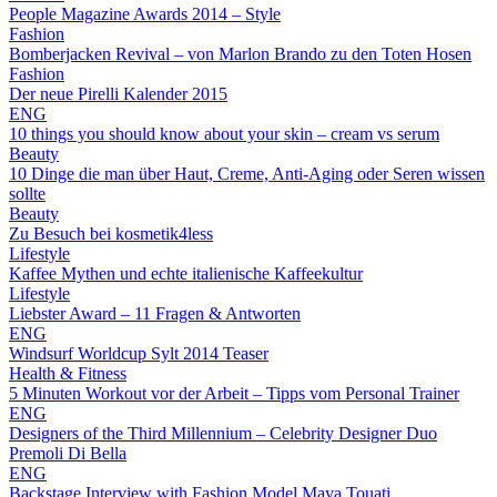
People Magazine Awards 2014 – Style
Fashion
Bomberjacken Revival – von Marlon Brando zu den Toten Hosen
Fashion
Der neue Pirelli Kalender 2015
ENG
10 things you should know about your skin – cream vs serum
Beauty
10 Dinge die man über Haut, Creme, Anti-Aging oder Seren wissen
sollte
Beauty
Zu Besuch bei kosmetik4less
Lifestyle
Kaffee Mythen und echte italienische Kaffeekultur
Lifestyle
Liebster Award – 11 Fragen & Antworten
ENG
Windsurf Worldcup Sylt 2014 Teaser
Health & Fitness
5 Minuten Workout vor der Arbeit – Tipps vom Personal Trainer
ENG
Designers of the Third Millennium – Celebrity Designer Duo
Premoli Di Bella
ENG
Backstage Interview with Fashion Model Maya Touati