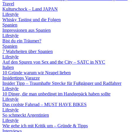
Travel
Kulturschock – Land JAPAN
Lifestyle
Whisky Tasting und die Folgen
Spanien
Impressionen aus Spanien
Lifestyle
Bist du ein Träumer?
Spanien
7 Wahrheiten über Spanien
Lifestyle
Auf den Spuren von Sex and the City – SATC in NYC
Italien
10 Gründe warum wir Neapel lieben
Insidertipps Varazze
Insider Tipp – Traumhafte Strecke für Fußgänger und Radfahrer
Lifestyle
10 Dinge, die man unbedingt im Handgepäck haben sollte
Lifestyle
Das coolste Fahrrad – MUST HAVE BIKES
Lifestyle
So schmeckt Argentinien
Lifestyle
Wie gehe ich mit Kritik um – Gründe & Tipps
Interviews