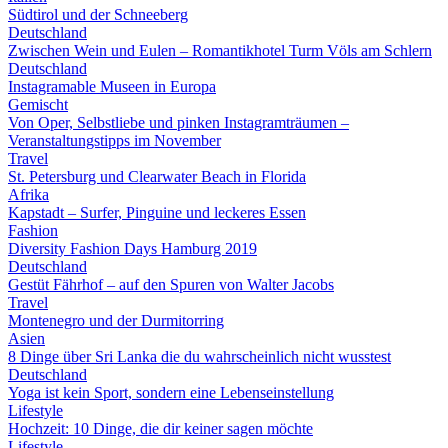
Südtirol und der Schneeberg
Deutschland
Zwischen Wein und Eulen – Romantikhotel Turm Völs am Schlern
Deutschland
Instagramable Museen in Europa
Gemischt
Von Oper, Selbstliebe und pinken Instagramträumen –
Veranstaltungstipps im November
Travel
St. Petersburg und Clearwater Beach in Florida
Afrika
Kapstadt – Surfer, Pinguine und leckeres Essen
Fashion
Diversity Fashion Days Hamburg 2019
Deutschland
Gestüt Fährhof – auf den Spuren von Walter Jacobs
Travel
Montenegro und der Durmitorring
Asien
8 Dinge über Sri Lanka die du wahrscheinlich nicht wusstest
Deutschland
Yoga ist kein Sport, sondern eine Lebenseinstellung
Lifestyle
Hochzeit: 10 Dinge, die dir keiner sagen möchte
Lifestyle