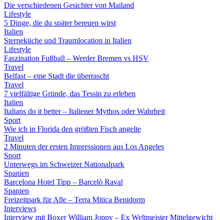
Die verschiedenen Gesichter von Mailand
Lifestyle
5 Dinge, die du später bereuen wirst
Italien
Sterneküche und Traumlocation in Italien
Lifestyle
Faszination Fußball – Werder Bremen vs HSV
Travel
Belfast – eine Stadt die überrascht
Travel
7 vielfältige Gründe, das Tessin zu erleben
Italien
Italians do it better – Italiener Mythos oder Wahrheit
Sport
Wie ich in Florida den größten Fisch angelte
Travel
2 Minuten der ersten Impressionen aus Los Angeles
Sport
Unterwegs im Schweizer Nationalpark
Spanien
Barcelona Hotel Tipp – Barcelò Raval
Spanien
Freizeitpark für Alle – Terra Mitica Benidorm
Interviews
Interview mit Boxer William Joppy – Ex Weltmeister Mittelgewicht