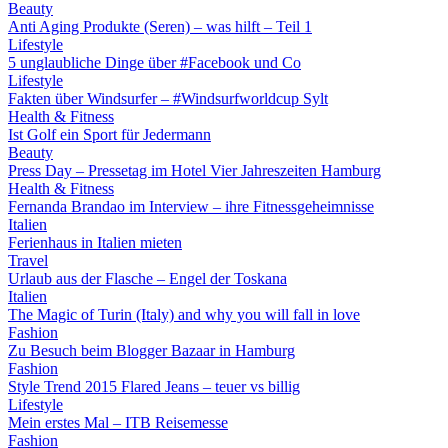
Beauty
Anti Aging Produkte (Seren) – was hilft – Teil 1
Lifestyle
5 unglaubliche Dinge über #Facebook und Co
Lifestyle
Fakten über Windsurfer – #Windsurfworldcup Sylt
Health & Fitness
Ist Golf ein Sport für Jedermann
Beauty
Press Day – Pressetag im Hotel Vier Jahreszeiten Hamburg
Health & Fitness
Fernanda Brandao im Interview – ihre Fitnessgeheimnisse
Italien
Ferienhaus in Italien mieten
Travel
Urlaub aus der Flasche – Engel der Toskana
Italien
The Magic of Turin (Italy) and why you will fall in love
Fashion
Zu Besuch beim Blogger Bazaar in Hamburg
Fashion
Style Trend 2015 Flared Jeans – teuer vs billig
Lifestyle
Mein erstes Mal – ITB Reisemesse
Fashion