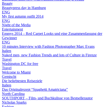
Beauty
Beautypress day in Hamburg
ENG
My first autumn outfit 2014
ENG
Night of the Media
Entertainment
Emmys 2014 – Red Carpet Looks und eine Zusammenfassung der
Gewinner
ENG
10 minutes Interview with Fashion Photographer Marc Evans
Italien
Naked men, new Fashion Trends and lots of Culture in Firenze
Travel
Washington DC for free
Travel
Welcome to Miami
Gemischt
Die beliebtesten Reiseziele
Italien
Das Originalrezept “Spaghetti Amatriciana”
North Carolina
SOUTHPORT – Film- und Buchkulisse von Bestsellerautor
Nicholas Sparks
Fashion