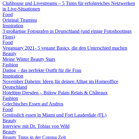
Clubhouse und Livestreams – 5 Tipps für erfolgreiches Netzwerken
in Live-Situationen
Food
Original Tiramisu
Inspiration
3 großartige Fotografen in Deutschland (und einige Fotoshootings
Flops)
Food
Veganuary 2021- 5 vegane Basics, die den Unterschied machen
Beauty
Meine Winter Beauty Stars
Fashion
Dating – das perfekte Outfit für die Frau
Inspiration
November Daheim: Ideen für deinen Alltag im Homeoffice
Deutschland
Hoteltipp Dresden – Bülow Palais Relais & Châteaux
Fashion
Griechisches Essen auf Andros
Food
Genüsslich essen in Miami und Fort Lauderdale (FL)
Beauty
Interview mit Dr. Tobias von Wild
Beauty
Beauty Tipps in der Corona Zeit