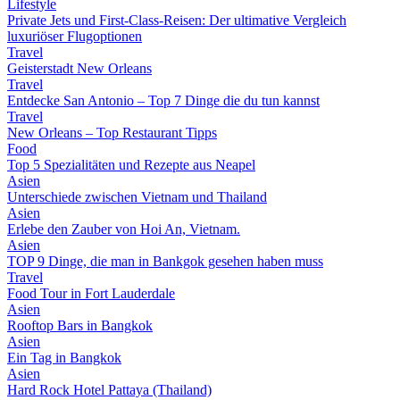
Lifestyle
Private Jets und First-Class-Reisen: Der ultimative Vergleich
luxuriöser Flugoptionen
Travel
Geisterstadt New Orleans
Travel
Entdecke San Antonio – Top 7 Dinge die du tun kannst
Travel
New Orleans – Top Restaurant Tipps
Food
Top 5 Spezialitäten und Rezepte aus Neapel
Asien
Unterschiede zwischen Vietnam und Thailand
Asien
Erlebe den Zauber von Hoi An, Vietnam.
Asien
TOP 9 Dinge, die man in Bankgok gesehen haben muss
Travel
Food Tour in Fort Lauderdale
Asien
Rooftop Bars in Bangkok
Asien
Ein Tag in Bangkok
Asien
Hard Rock Hotel Pattaya (Thailand)