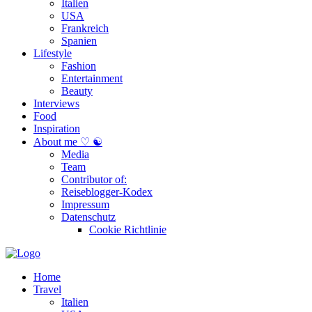
Italien
USA
Frankreich
Spanien
Lifestyle
Fashion
Entertainment
Beauty
Interviews
Food
Inspiration
About me ♡ ☯
Media
Team
Contributor of:
Reiseblogger-Kodex
Impressum
Datenschutz
Cookie Richtlinie
Home
Travel
Italien