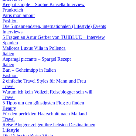
Keep it simple – Sophie Kinsella Interview
Frankreich
Paris mon amour
Fashion
Die 5 spannendsten, internationalen (Lifestyle) Events
Interviews
5 Fragen an Artur Gerber von TUIBLUE – Interview
Spanien
Mallorca Luxus Villa in Pollenca
Italien
Asparagi piccante – Spargel Rezept
Italien
Bari – Geheimtipp in Italien
Fashion
2 einfache Travel Styles für Mann und Frau
Travel
Warum ich kein Vollzeit Reiseblogger sein will
Travel
5 Tipps um den günstigsten Flug zu finden
Beauty
Für den perfekten Haarschnitt nach Mailand
Travel
Reise Blogger zeigen ihre liebsten Destinationen
Lifestyle
Die 15 besten Reise Zitate