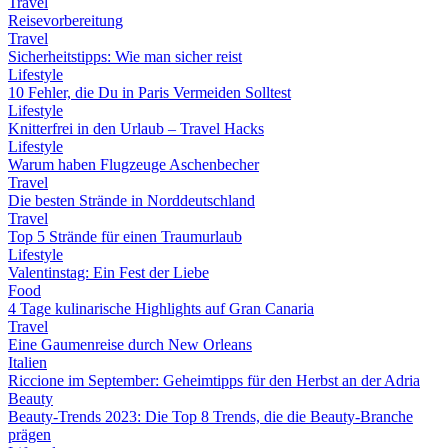
Travel
Reisevorbereitung
Travel
Sicherheitstipps: Wie man sicher reist
Lifestyle
10 Fehler, die Du in Paris Vermeiden Solltest
Lifestyle
Knitterfrei in den Urlaub – Travel Hacks
Lifestyle
Warum haben Flugzeuge Aschenbecher
Travel
Die besten Strände in Norddeutschland
Travel
Top 5 Strände für einen Traumurlaub
Lifestyle
Valentinstag: Ein Fest der Liebe
Food
4 Tage kulinarische Highlights auf Gran Canaria
Travel
Eine Gaumenreise durch New Orleans
Italien
Riccione im September: Geheimtipps für den Herbst an der Adria
Beauty
Beauty-Trends 2023: Die Top 8 Trends, die die Beauty-Branche
prägen