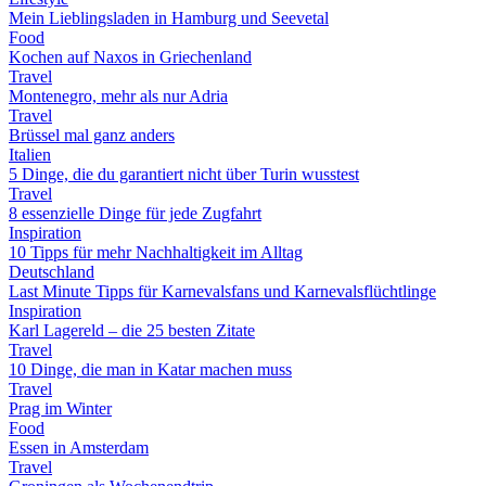
Mein Lieblingsladen in Hamburg und Seevetal
Food
Kochen auf Naxos in Griechenland
Travel
Montenegro, mehr als nur Adria
Travel
Brüssel mal ganz anders
Italien
5 Dinge, die du garantiert nicht über Turin wusstest
Travel
8 essenzielle Dinge für jede Zugfahrt
Inspiration
10 Tipps für mehr Nachhaltigkeit im Alltag
Deutschland
Last Minute Tipps für Karnevalsfans und Karnevalsflüchtlinge
Inspiration
Karl Lagereld – die 25 besten Zitate
Travel
10 Dinge, die man in Katar machen muss
Travel
Prag im Winter
Food
Essen in Amsterdam
Travel