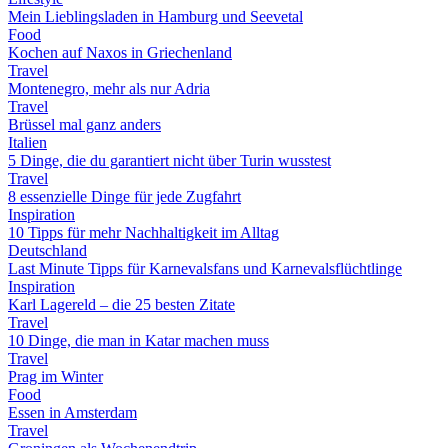
Mein Lieblingsladen in Hamburg und Seevetal
Food
Kochen auf Naxos in Griechenland
Travel
Montenegro, mehr als nur Adria
Travel
Brüssel mal ganz anders
Italien
5 Dinge, die du garantiert nicht über Turin wusstest
Travel
8 essenzielle Dinge für jede Zugfahrt
Inspiration
10 Tipps für mehr Nachhaltigkeit im Alltag
Deutschland
Last Minute Tipps für Karnevalsfans und Karnevalsflüchtlinge
Inspiration
Karl Lagereld – die 25 besten Zitate
Travel
10 Dinge, die man in Katar machen muss
Travel
Prag im Winter
Food
Essen in Amsterdam
Travel