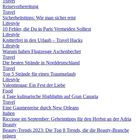
Travel
Reisevorbereitung
Travel
Sicherheitstipps: Wie man sicher reist
Lifestyle
10 Fehler, die Du in Paris Vermeiden Solltest
Lifestyle
Knitterfrei in den Urlaub – Travel Hacks
Lifestyle
Warum haben Flugzeuge Aschenbecher
Travel
Die besten Strände in Norddeutschland
Travel
Top 5 Strände für einen Traumurlaub
Lifestyle
Valentinstag: Ein Fest der Liebe
Food
4 Tage kulinarische Highlights auf Gran Canaria
Travel
Eine Gaumenreise durch New Orleans
Italien
Riccione im September: Geheimtipps für den Herbst an der Adria
Beauty
Beauty-Trends 2023: Die Top 8 Trends, die die Beauty-Branche
prägen