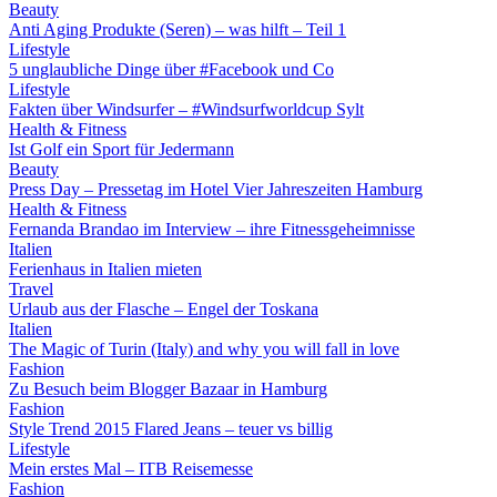
Beauty
Anti Aging Produkte (Seren) – was hilft – Teil 1
Lifestyle
5 unglaubliche Dinge über #Facebook und Co
Lifestyle
Fakten über Windsurfer – #Windsurfworldcup Sylt
Health & Fitness
Ist Golf ein Sport für Jedermann
Beauty
Press Day – Pressetag im Hotel Vier Jahreszeiten Hamburg
Health & Fitness
Fernanda Brandao im Interview – ihre Fitnessgeheimnisse
Italien
Ferienhaus in Italien mieten
Travel
Urlaub aus der Flasche – Engel der Toskana
Italien
The Magic of Turin (Italy) and why you will fall in love
Fashion
Zu Besuch beim Blogger Bazaar in Hamburg
Fashion
Style Trend 2015 Flared Jeans – teuer vs billig
Lifestyle
Mein erstes Mal – ITB Reisemesse
Fashion