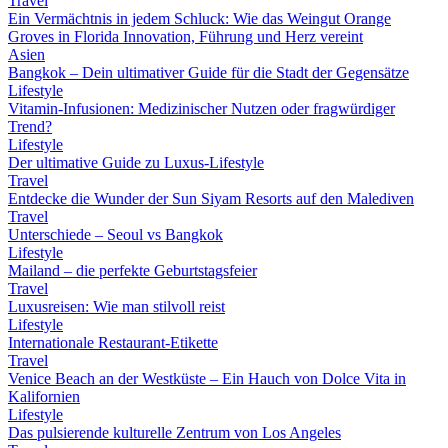
Travel
Ein Vermächtnis in jedem Schluck: Wie das Weingut Orange
Groves in Florida Innovation, Führung und Herz vereint
Asien
Bangkok – Dein ultimativer Guide für die Stadt der Gegensätze
Lifestyle
Vitamin-Infusionen: Medizinischer Nutzen oder fragwürdiger
Trend?
Lifestyle
Der ultimative Guide zu Luxus-Lifestyle
Travel
Entdecke die Wunder der Sun Siyam Resorts auf den Malediven
Travel
Unterschiede – Seoul vs Bangkok
Lifestyle
Mailand – die perfekte Geburtstagsfeier
Travel
Luxusreisen: Wie man stilvoll reist
Lifestyle
Internationale Restaurant-Etikette
Travel
Venice Beach an der Westküste – Ein Hauch von Dolce Vita in
Kalifornien
Lifestyle
Das pulsierende kulturelle Zentrum von Los Angeles