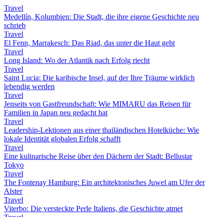
Travel
Medellín, Kolumbien: Die Stadt, die ihre eigene Geschichte neu
schrieb
Travel
El Fenn, Marrakesch: Das Riad, das unter die Haut geht
Travel
Long Island: Wo der Atlantik nach Erfolg riecht
Travel
Saint Lucia: Die karibische Insel, auf der Ihre Träume wirklich
lebendig werden
Travel
Jenseits von Gastfreundschaft: Wie MIMARU das Reisen für
Familien in Japan neu gedacht hat
Travel
Leadership-Lektionen aus einer thailändischen Hotelküche: Wie
lokale Identität globalen Erfolg schafft
Travel
Eine kulinarische Reise über den Dächern der Stadt: Bellustar
Tokyo
Travel
The Fontenay Hamburg: Ein architektonisches Juwel am Ufer der
Alster
Travel
Viterbo: Die versteckte Perle Italiens, die Geschichte atmet