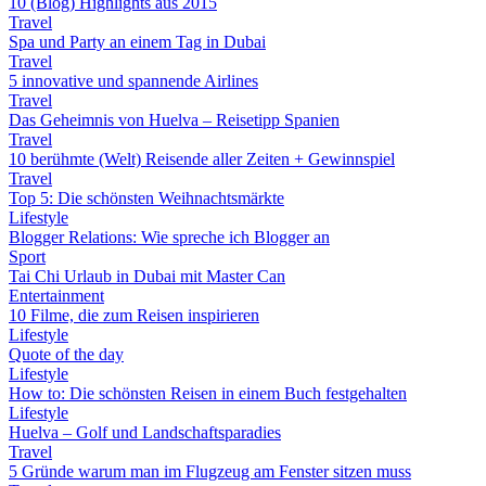
10 (Blog) Highlights aus 2015
Travel
Spa und Party an einem Tag in Dubai
Travel
5 innovative und spannende Airlines
Travel
Das Geheimnis von Huelva – Reisetipp Spanien
Travel
10 berühmte (Welt) Reisende aller Zeiten + Gewinnspiel
Travel
Top 5: Die schönsten Weihnachtsmärkte
Lifestyle
Blogger Relations: Wie spreche ich Blogger an
Sport
Tai Chi Urlaub in Dubai mit Master Can
Entertainment
10 Filme, die zum Reisen inspirieren
Lifestyle
Quote of the day
Lifestyle
How to: Die schönsten Reisen in einem Buch festgehalten
Lifestyle
Huelva – Golf und Landschaftsparadies
Travel
5 Gründe warum man im Flugzeug am Fenster sitzen muss