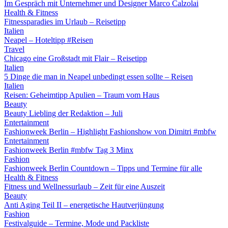
Im Gespräch mit Unternehmer und Designer Marco Calzolai
Health & Fitness
Fitnessparadies im Urlaub – Reisetipp
Italien
Neapel – Hoteltipp #Reisen
Travel
Chicago eine Großstadt mit Flair – Reisetipp
Italien
5 Dinge die man in Neapel unbedingt essen sollte – Reisen
Italien
Reisen: Geheimtipp Apulien – Traum vom Haus
Beauty
Beauty Liebling der Redaktion – Juli
Entertainment
Fashionweek Berlin – Highlight Fashionshow von Dimitri #mbfw
Entertainment
Fashionweek Berlin #mbfw Tag 3 Minx
Fashion
Fashionweek Berlin Countdown – Tipps und Termine für alle
Health & Fitness
Fitness und Wellnessurlaub – Zeit für eine Auszeit
Beauty
Anti Aging Teil II – energetische Hautverjüngung
Fashion
Festivalguide – Termine, Mode und Packliste