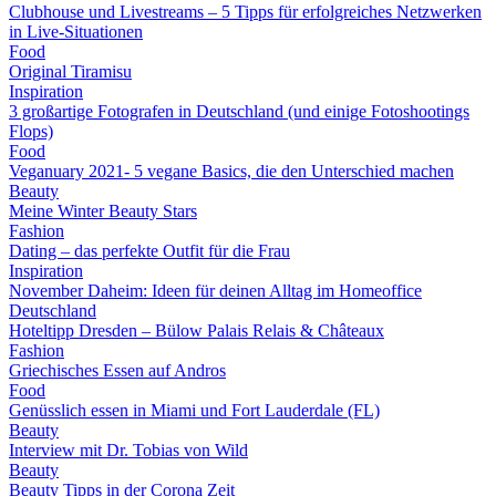
Clubhouse und Livestreams – 5 Tipps für erfolgreiches Netzwerken
in Live-Situationen
Food
Original Tiramisu
Inspiration
3 großartige Fotografen in Deutschland (und einige Fotoshootings
Flops)
Food
Veganuary 2021- 5 vegane Basics, die den Unterschied machen
Beauty
Meine Winter Beauty Stars
Fashion
Dating – das perfekte Outfit für die Frau
Inspiration
November Daheim: Ideen für deinen Alltag im Homeoffice
Deutschland
Hoteltipp Dresden – Bülow Palais Relais & Châteaux
Fashion
Griechisches Essen auf Andros
Food
Genüsslich essen in Miami und Fort Lauderdale (FL)
Beauty
Interview mit Dr. Tobias von Wild
Beauty
Beauty Tipps in der Corona Zeit