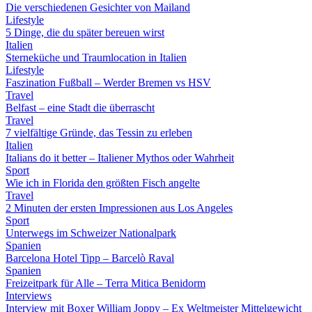
Die verschiedenen Gesichter von Mailand
Lifestyle
5 Dinge, die du später bereuen wirst
Italien
Sterneküche und Traumlocation in Italien
Lifestyle
Faszination Fußball – Werder Bremen vs HSV
Travel
Belfast – eine Stadt die überrascht
Travel
7 vielfältige Gründe, das Tessin zu erleben
Italien
Italians do it better – Italiener Mythos oder Wahrheit
Sport
Wie ich in Florida den größten Fisch angelte
Travel
2 Minuten der ersten Impressionen aus Los Angeles
Sport
Unterwegs im Schweizer Nationalpark
Spanien
Barcelona Hotel Tipp – Barcelò Raval
Spanien
Freizeitpark für Alle – Terra Mitica Benidorm
Interviews
Interview mit Boxer William Joppy – Ex Weltmeister Mittelgewicht