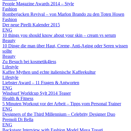
People Magazine Awards 2014 – Style
Fashion
Bomberjacken Revival – von Marlon Brando zu den Toten Hosen
Fashion
Der neue Pirelli Kalender 2015
ENG
10 things you should know about your skin – cream vs serum
Beauty
10 Dinge die man über Haut, Creme, Anti-Aging oder Seren wissen
sollte
Beauty
Zu Besuch bei kosmetik4less
Lifestyle
Kaffee Mythen und echte italienische Kaffeekultur
Lifestyle
Liebster Award – 11 Fragen & Antworten
ENG
Windsurf Worldcup Sylt 2014 Teaser
Health & Fitness
5 Minuten Workout vor der Arbeit – Tipps vom Personal Trainer
ENG
Designers of the Third Millennium – Celebrity Designer Duo
Premoli Di Bella
ENG
Backstage Interview with Fashion Model Maya Touati