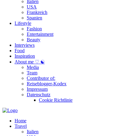
Italien
USA
Frankreich
Spanien
Lifestyle
Fashion
Entertainment
Beauty
Interviews
Food
Inspiration
About me ♡ ☯
Media
Team
Contributor of:
Reiseblogger-Kodex
Impressum
Datenschutz
Cookie Richtlinie
Home
Travel
Italien