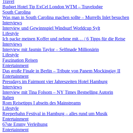
Travel
Budget Hotel Tip ExCel London WTM – Travelodge
South Carolina
Was man in South Carolina machen sollte – Murrells Inlet besuchen
Interviews
Interview und Gewinnspiel Windsurf Worldcup Sylt
Lifestyle
Ich packe meinen Koffer und nehme mit… / 6 Tipps für die Reise
Interviews
Interview mit Jasmin Taylor – Selfmade Millionärin
Lifestyle
Faszination Reisen
Entertainment
Das große Finale in Berlin – Tribute von Panem Mockingjay II
Entertainment
Pressdays im Fairmont vier Jahreszeiten Hotel Hamburg
Interviews
Interview mit Tina Folsom – NY Times Bestselling Autorin
Italien
Rom Reisetipps I abseits des Mainstreams
Lifestyle
Reeperbahn Festival in Hamburg – alles rund um Musik
Entertainment
67ste Emmy Verleihung
Entertainment