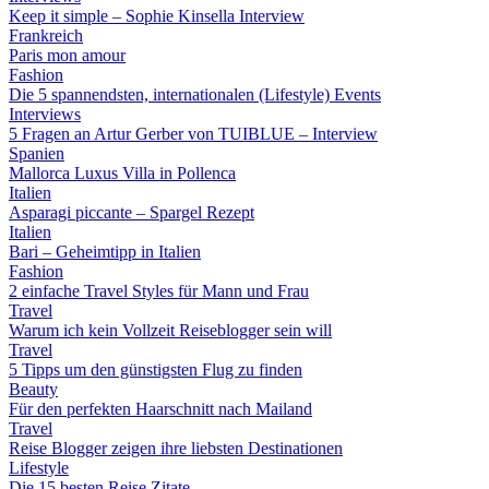
Keep it simple – Sophie Kinsella Interview
Frankreich
Paris mon amour
Fashion
Die 5 spannendsten, internationalen (Lifestyle) Events
Interviews
5 Fragen an Artur Gerber von TUIBLUE – Interview
Spanien
Mallorca Luxus Villa in Pollenca
Italien
Asparagi piccante – Spargel Rezept
Italien
Bari – Geheimtipp in Italien
Fashion
2 einfache Travel Styles für Mann und Frau
Travel
Warum ich kein Vollzeit Reiseblogger sein will
Travel
5 Tipps um den günstigsten Flug zu finden
Beauty
Für den perfekten Haarschnitt nach Mailand
Travel
Reise Blogger zeigen ihre liebsten Destinationen
Lifestyle
Die 15 besten Reise Zitate