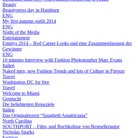
Beauty
Beautypress day in Hamburg
ENG
My first autumn outfit 2014
ENG
Night of the Media
Entertainment
Emmys 2014 – Red Carpet Looks und eine Zusammenfassung der
Gewinner
ENG
10 minutes Interview with Fashion Photographer Marc Evans
Italien
Naked men, new Fashion Trends and lots of Culture in Firenze
Travel
Washington DC for free
Travel
Welcome to Miami
Gemischt
Die beliebtesten Reiseziele
Italien
Das Originalrezept “Spaghetti Amatriciana”
North Carolina
SOUTHPORT – Film- und Buchkulisse von Bestsellerautor
Nicholas Sparks
Fashion