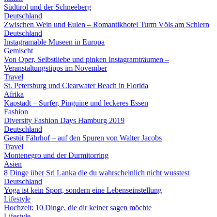
Südtirol und der Schneeberg
Deutschland
Zwischen Wein und Eulen – Romantikhotel Turm Völs am Schlern
Deutschland
Instagramable Museen in Europa
Gemischt
Von Oper, Selbstliebe und pinken Instagramträumen –
Veranstaltungstipps im November
Travel
St. Petersburg und Clearwater Beach in Florida
Afrika
Kapstadt – Surfer, Pinguine und leckeres Essen
Fashion
Diversity Fashion Days Hamburg 2019
Deutschland
Gestüt Fährhof – auf den Spuren von Walter Jacobs
Travel
Montenegro und der Durmitorring
Asien
8 Dinge über Sri Lanka die du wahrscheinlich nicht wusstest
Deutschland
Yoga ist kein Sport, sondern eine Lebenseinstellung
Lifestyle
Hochzeit: 10 Dinge, die dir keiner sagen möchte
Lifestyle