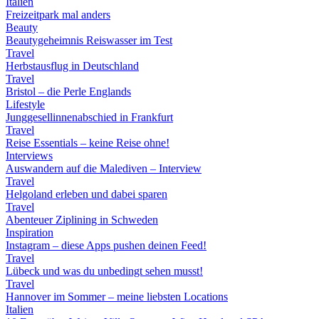
Italien
Freizeitpark mal anders
Beauty
Beautygeheimnis Reiswasser im Test
Travel
Herbstausflug in Deutschland
Travel
Bristol – die Perle Englands
Lifestyle
Junggesellinnenabschied in Frankfurt
Travel
Reise Essentials – keine Reise ohne!
Interviews
Auswandern auf die Malediven – Interview
Travel
Helgoland erleben und dabei sparen
Travel
Abenteuer Ziplining in Schweden
Inspiration
Instagram – diese Apps pushen deinen Feed!
Travel
Lübeck und was du unbedingt sehen musst!
Travel
Hannover im Sommer – meine liebsten Locations
Italien