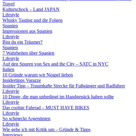
Travel
Kulturschock – Land JAPAN
Lifestyle
Whisky Tasting und die Folgen
Spanien
Impressionen aus Spanien
Lifestyle
Bist du ein Träumer?
Spanien
7 Wahrheiten über Spanien
Lifestyle
Auf den Spuren von Sex and the City – SATC in NYC
Italien
10 Gründe warum wir Neapel lieben
Insidertipps Varazze
Insider Tipp – Traumhafte Strecke für Fußgänger und Radfahrer
Lifestyle
10 Dinge, die man unbedingt im Handgepäck haben sollte
Lifestyle
Das coolste Fahrrad – MUST HAVE BIKES
Lifestyle
So schmeckt Argentinien
Lifestyle
Wie gehe ich mit Kritik um – Gründe & Tipps
Interviews