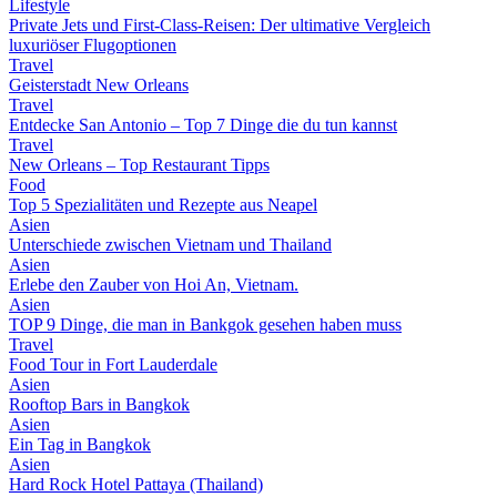
Lifestyle
Private Jets und First-Class-Reisen: Der ultimative Vergleich
luxuriöser Flugoptionen
Travel
Geisterstadt New Orleans
Travel
Entdecke San Antonio – Top 7 Dinge die du tun kannst
Travel
New Orleans – Top Restaurant Tipps
Food
Top 5 Spezialitäten und Rezepte aus Neapel
Asien
Unterschiede zwischen Vietnam und Thailand
Asien
Erlebe den Zauber von Hoi An, Vietnam.
Asien
TOP 9 Dinge, die man in Bankgok gesehen haben muss
Travel
Food Tour in Fort Lauderdale
Asien
Rooftop Bars in Bangkok
Asien
Ein Tag in Bangkok
Asien
Hard Rock Hotel Pattaya (Thailand)