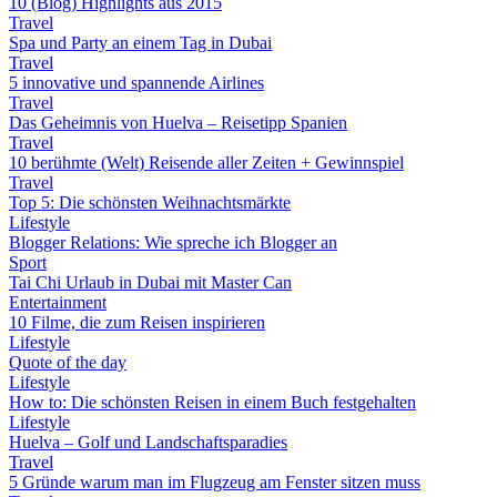
10 (Blog) Highlights aus 2015
Travel
Spa und Party an einem Tag in Dubai
Travel
5 innovative und spannende Airlines
Travel
Das Geheimnis von Huelva – Reisetipp Spanien
Travel
10 berühmte (Welt) Reisende aller Zeiten + Gewinnspiel
Travel
Top 5: Die schönsten Weihnachtsmärkte
Lifestyle
Blogger Relations: Wie spreche ich Blogger an
Sport
Tai Chi Urlaub in Dubai mit Master Can
Entertainment
10 Filme, die zum Reisen inspirieren
Lifestyle
Quote of the day
Lifestyle
How to: Die schönsten Reisen in einem Buch festgehalten
Lifestyle
Huelva – Golf und Landschaftsparadies
Travel
5 Gründe warum man im Flugzeug am Fenster sitzen muss