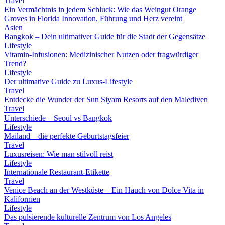
Travel
Ein Vermächtnis in jedem Schluck: Wie das Weingut Orange
Groves in Florida Innovation, Führung und Herz vereint
Asien
Bangkok – Dein ultimativer Guide für die Stadt der Gegensätze
Lifestyle
Vitamin-Infusionen: Medizinischer Nutzen oder fragwürdiger
Trend?
Lifestyle
Der ultimative Guide zu Luxus-Lifestyle
Travel
Entdecke die Wunder der Sun Siyam Resorts auf den Malediven
Travel
Unterschiede – Seoul vs Bangkok
Lifestyle
Mailand – die perfekte Geburtstagsfeier
Travel
Luxusreisen: Wie man stilvoll reist
Lifestyle
Internationale Restaurant-Etikette
Travel
Venice Beach an der Westküste – Ein Hauch von Dolce Vita in
Kalifornien
Lifestyle
Das pulsierende kulturelle Zentrum von Los Angeles