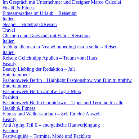
Im Gespräch mit Unternehmer und Designer Marco Calzolai
Health & Fitness
Fitnessparadies im Urlaub – Reisetipp
Italien
Neapel – Hoteltipp #Reisen
Travel
Chicago eine Großstadt mit Flair – Reisetipp
Italien
5 Dinge die man in Neapel unbedingt essen sollte – Reisen
Italien
Reisen: Geheimtipp Apulien – Traum vom Haus
Beauty
Beauty Liebling der Redaktion – Juli
Entertainment
Fashionweek Berlin – Highlight Fashionshow von Dimitri #mbfw
Entertainment
Fashionweek Berlin #mbfw Tag 3 Minx
Fashion
Fashionweek Berlin Countdown – Tipps und Termine für alle
Health & Fitness
Fitness und Wellnessurlaub – Zeit für eine Auszeit
Beauty
Anti Aging Teil II – energetische Hautverjüngung
Fashion
Festivalguide – Termine, Mode und Packliste