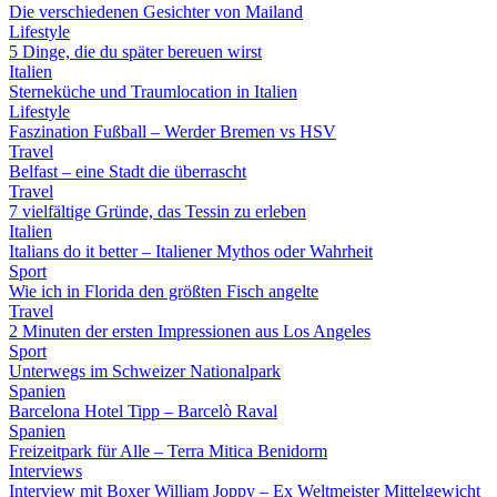
Die verschiedenen Gesichter von Mailand
Lifestyle
5 Dinge, die du später bereuen wirst
Italien
Sterneküche und Traumlocation in Italien
Lifestyle
Faszination Fußball – Werder Bremen vs HSV
Travel
Belfast – eine Stadt die überrascht
Travel
7 vielfältige Gründe, das Tessin zu erleben
Italien
Italians do it better – Italiener Mythos oder Wahrheit
Sport
Wie ich in Florida den größten Fisch angelte
Travel
2 Minuten der ersten Impressionen aus Los Angeles
Sport
Unterwegs im Schweizer Nationalpark
Spanien
Barcelona Hotel Tipp – Barcelò Raval
Spanien
Freizeitpark für Alle – Terra Mitica Benidorm
Interviews
Interview mit Boxer William Joppy – Ex Weltmeister Mittelgewicht