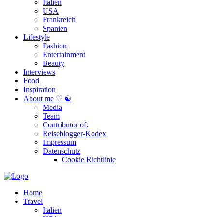
Italien
USA
Frankreich
Spanien
Lifestyle
Fashion
Entertainment
Beauty
Interviews
Food
Inspiration
About me ♡ ☯
Media
Team
Contributor of:
Reiseblogger-Kodex
Impressum
Datenschutz
Cookie Richtlinie
Home
Travel
Italien