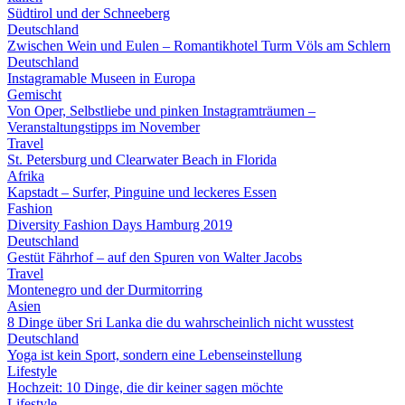
Südtirol und der Schneeberg
Deutschland
Zwischen Wein und Eulen – Romantikhotel Turm Völs am Schlern
Deutschland
Instagramable Museen in Europa
Gemischt
Von Oper, Selbstliebe und pinken Instagramträumen –
Veranstaltungstipps im November
Travel
St. Petersburg und Clearwater Beach in Florida
Afrika
Kapstadt – Surfer, Pinguine und leckeres Essen
Fashion
Diversity Fashion Days Hamburg 2019
Deutschland
Gestüt Fährhof – auf den Spuren von Walter Jacobs
Travel
Montenegro und der Durmitorring
Asien
8 Dinge über Sri Lanka die du wahrscheinlich nicht wusstest
Deutschland
Yoga ist kein Sport, sondern eine Lebenseinstellung
Lifestyle
Hochzeit: 10 Dinge, die dir keiner sagen möchte
Lifestyle