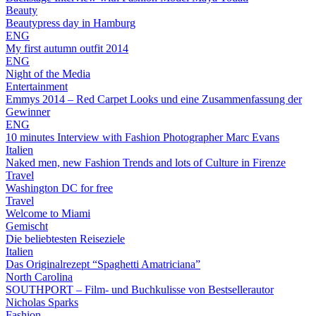
Beauty
Beautypress day in Hamburg
ENG
My first autumn outfit 2014
ENG
Night of the Media
Entertainment
Emmys 2014 – Red Carpet Looks und eine Zusammenfassung der
Gewinner
ENG
10 minutes Interview with Fashion Photographer Marc Evans
Italien
Naked men, new Fashion Trends and lots of Culture in Firenze
Travel
Washington DC for free
Travel
Welcome to Miami
Gemischt
Die beliebtesten Reiseziele
Italien
Das Originalrezept “Spaghetti Amatriciana”
North Carolina
SOUTHPORT – Film- und Buchkulisse von Bestsellerautor
Nicholas Sparks
Fashion