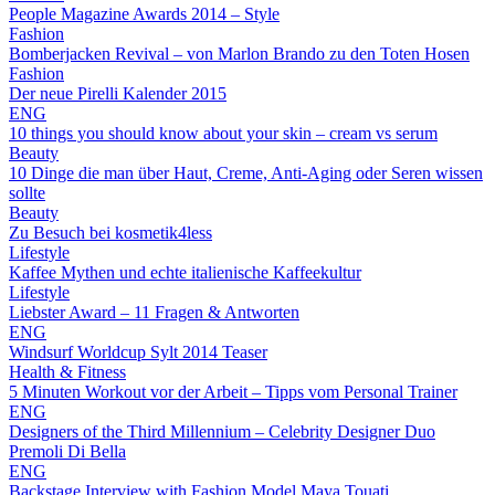
People Magazine Awards 2014 – Style
Fashion
Bomberjacken Revival – von Marlon Brando zu den Toten Hosen
Fashion
Der neue Pirelli Kalender 2015
ENG
10 things you should know about your skin – cream vs serum
Beauty
10 Dinge die man über Haut, Creme, Anti-Aging oder Seren wissen
sollte
Beauty
Zu Besuch bei kosmetik4less
Lifestyle
Kaffee Mythen und echte italienische Kaffeekultur
Lifestyle
Liebster Award – 11 Fragen & Antworten
ENG
Windsurf Worldcup Sylt 2014 Teaser
Health & Fitness
5 Minuten Workout vor der Arbeit – Tipps vom Personal Trainer
ENG
Designers of the Third Millennium – Celebrity Designer Duo
Premoli Di Bella
ENG
Backstage Interview with Fashion Model Maya Touati