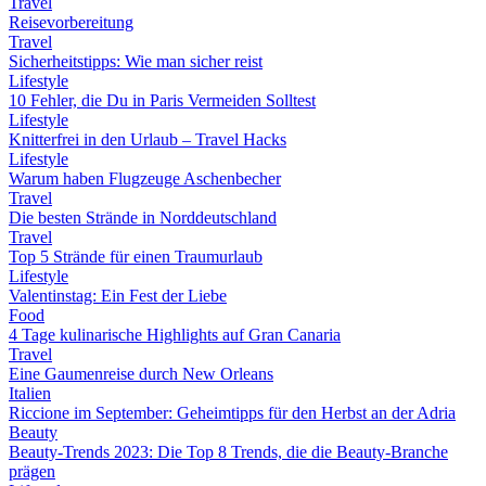
Travel
Reisevorbereitung
Travel
Sicherheitstipps: Wie man sicher reist
Lifestyle
10 Fehler, die Du in Paris Vermeiden Solltest
Lifestyle
Knitterfrei in den Urlaub – Travel Hacks
Lifestyle
Warum haben Flugzeuge Aschenbecher
Travel
Die besten Strände in Norddeutschland
Travel
Top 5 Strände für einen Traumurlaub
Lifestyle
Valentinstag: Ein Fest der Liebe
Food
4 Tage kulinarische Highlights auf Gran Canaria
Travel
Eine Gaumenreise durch New Orleans
Italien
Riccione im September: Geheimtipps für den Herbst an der Adria
Beauty
Beauty-Trends 2023: Die Top 8 Trends, die die Beauty-Branche
prägen