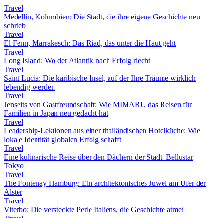
Travel
Medellín, Kolumbien: Die Stadt, die ihre eigene Geschichte neu
schrieb
Travel
El Fenn, Marrakesch: Das Riad, das unter die Haut geht
Travel
Long Island: Wo der Atlantik nach Erfolg riecht
Travel
Saint Lucia: Die karibische Insel, auf der Ihre Träume wirklich
lebendig werden
Travel
Jenseits von Gastfreundschaft: Wie MIMARU das Reisen für
Familien in Japan neu gedacht hat
Travel
Leadership-Lektionen aus einer thailändischen Hotelküche: Wie
lokale Identität globalen Erfolg schafft
Travel
Eine kulinarische Reise über den Dächern der Stadt: Bellustar
Tokyo
Travel
The Fontenay Hamburg: Ein architektonisches Juwel am Ufer der
Alster
Travel
Viterbo: Die versteckte Perle Italiens, die Geschichte atmet