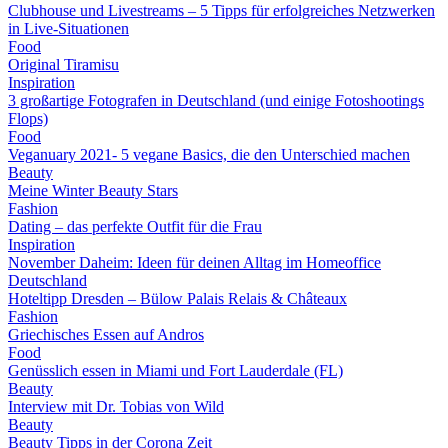
Clubhouse und Livestreams – 5 Tipps für erfolgreiches Netzwerken
in Live-Situationen
Food
Original Tiramisu
Inspiration
3 großartige Fotografen in Deutschland (und einige Fotoshootings
Flops)
Food
Veganuary 2021- 5 vegane Basics, die den Unterschied machen
Beauty
Meine Winter Beauty Stars
Fashion
Dating – das perfekte Outfit für die Frau
Inspiration
November Daheim: Ideen für deinen Alltag im Homeoffice
Deutschland
Hoteltipp Dresden – Bülow Palais Relais & Châteaux
Fashion
Griechisches Essen auf Andros
Food
Genüsslich essen in Miami und Fort Lauderdale (FL)
Beauty
Interview mit Dr. Tobias von Wild
Beauty
Beauty Tipps in der Corona Zeit