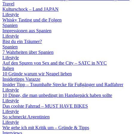
Travel
Kulturschock – Land JAPAN
Lifestyle
Whisky Tasting und die Folgen
Spanien
Impressionen aus Spanien
Lifestyle
Bist du ein Träumer?
Spanien
7 Wahrheiten über Spanien
Lifestyle
Auf den Spuren von Sex and the City – SATC in NYC
Italien
10 Gründe warum wir Neapel lieben
Insidertipps Varazze
Insider Tipp – Traumhafte Strecke für Fußgänger und Radfahrer
Lifestyle
10 Dinge, die man unbedingt im Handgepäck haben sollte
Lifestyle
Das coolste Fahrrad – MUST HAVE BIKES
Lifestyle
So schmeckt Argentinien
Lifestyle
Wie gehe ich mit Kritik um – Gründe & Tipps
Interviews