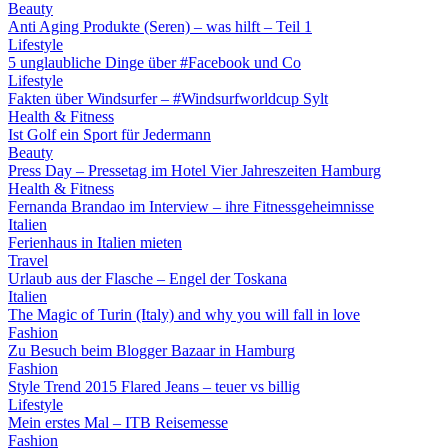
Beauty
Anti Aging Produkte (Seren) – was hilft – Teil 1
Lifestyle
5 unglaubliche Dinge über #Facebook und Co
Lifestyle
Fakten über Windsurfer – #Windsurfworldcup Sylt
Health & Fitness
Ist Golf ein Sport für Jedermann
Beauty
Press Day – Pressetag im Hotel Vier Jahreszeiten Hamburg
Health & Fitness
Fernanda Brandao im Interview – ihre Fitnessgeheimnisse
Italien
Ferienhaus in Italien mieten
Travel
Urlaub aus der Flasche – Engel der Toskana
Italien
The Magic of Turin (Italy) and why you will fall in love
Fashion
Zu Besuch beim Blogger Bazaar in Hamburg
Fashion
Style Trend 2015 Flared Jeans – teuer vs billig
Lifestyle
Mein erstes Mal – ITB Reisemesse
Fashion