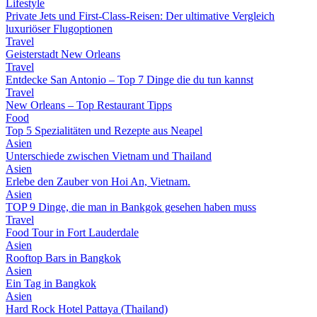
Lifestyle
Private Jets und First-Class-Reisen: Der ultimative Vergleich
luxuriöser Flugoptionen
Travel
Geisterstadt New Orleans
Travel
Entdecke San Antonio – Top 7 Dinge die du tun kannst
Travel
New Orleans – Top Restaurant Tipps
Food
Top 5 Spezialitäten und Rezepte aus Neapel
Asien
Unterschiede zwischen Vietnam und Thailand
Asien
Erlebe den Zauber von Hoi An, Vietnam.
Asien
TOP 9 Dinge, die man in Bankgok gesehen haben muss
Travel
Food Tour in Fort Lauderdale
Asien
Rooftop Bars in Bangkok
Asien
Ein Tag in Bangkok
Asien
Hard Rock Hotel Pattaya (Thailand)