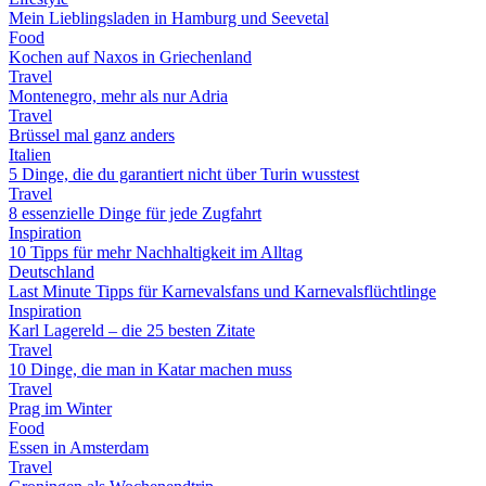
Mein Lieblingsladen in Hamburg und Seevetal
Food
Kochen auf Naxos in Griechenland
Travel
Montenegro, mehr als nur Adria
Travel
Brüssel mal ganz anders
Italien
5 Dinge, die du garantiert nicht über Turin wusstest
Travel
8 essenzielle Dinge für jede Zugfahrt
Inspiration
10 Tipps für mehr Nachhaltigkeit im Alltag
Deutschland
Last Minute Tipps für Karnevalsfans und Karnevalsflüchtlinge
Inspiration
Karl Lagereld – die 25 besten Zitate
Travel
10 Dinge, die man in Katar machen muss
Travel
Prag im Winter
Food
Essen in Amsterdam
Travel