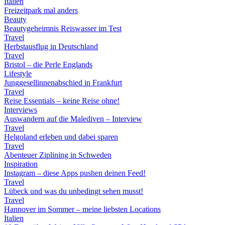
Italien
Freizeitpark mal anders
Beauty
Beautygeheimnis Reiswasser im Test
Travel
Herbstausflug in Deutschland
Travel
Bristol – die Perle Englands
Lifestyle
Junggesellinnenabschied in Frankfurt
Travel
Reise Essentials – keine Reise ohne!
Interviews
Auswandern auf die Malediven – Interview
Travel
Helgoland erleben und dabei sparen
Travel
Abenteuer Ziplining in Schweden
Inspiration
Instagram – diese Apps pushen deinen Feed!
Travel
Lübeck und was du unbedingt sehen musst!
Travel
Hannover im Sommer – meine liebsten Locations
Italien