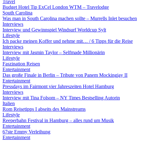
Travel
Budget Hotel Tip ExCel London WTM – Travelodge
South Carolina
Was man in South Carolina machen sollte – Murrells Inlet besuchen
Interviews
Interview und Gewinnspiel Windsurf Worldcup Sylt
Lifestyle
Ich packe meinen Koffer und nehme mit… / 6 Tipps für die Reise
Interviews
Interview mit Jasmin Taylor – Selfmade Millionärin
Lifestyle
Faszination Reisen
Entertainment
Das große Finale in Berlin – Tribute von Panem Mockingjay II
Entertainment
Pressdays im Fairmont vier Jahreszeiten Hotel Hamburg
Interviews
Interview mit Tina Folsom – NY Times Bestselling Autorin
Italien
Rom Reisetipps I abseits des Mainstreams
Lifestyle
Reeperbahn Festival in Hamburg – alles rund um Musik
Entertainment
67ste Emmy Verleihung
Entertainment