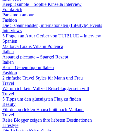
Keep it simple – Sophie Kinsella Interview
Frankreich
Paris mon amour
Fashion
Die 5 spannendsten, internationalen (Lifestyle) Events
Interviews
5 Fragen an Artur Gerber von TUIBLUE – Interview
Spanien
Mallorca Luxus Villa in Pollenca
Italien
Asparagi piccante – Spargel Rezept
Italien
Bari – Geheimtipp in Italien
Fashion
2 einfache Travel Styles für Mann und Frau
Travel
Warum ich kein Vollzeit Reiseblogger sein will
Travel
5 Tipps um den günstigsten Flug zu finden
Beauty
Für den perfekten Haarschnitt nach Mailand
Travel
Reise Blogger zeigen ihre liebsten Destinationen
Lifestyle
Die 15 besten Reise Zitate