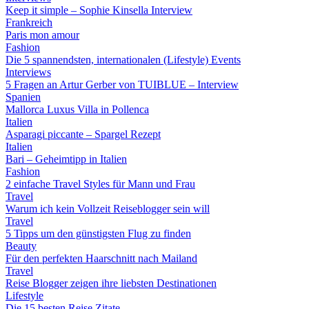
Keep it simple – Sophie Kinsella Interview
Frankreich
Paris mon amour
Fashion
Die 5 spannendsten, internationalen (Lifestyle) Events
Interviews
5 Fragen an Artur Gerber von TUIBLUE – Interview
Spanien
Mallorca Luxus Villa in Pollenca
Italien
Asparagi piccante – Spargel Rezept
Italien
Bari – Geheimtipp in Italien
Fashion
2 einfache Travel Styles für Mann und Frau
Travel
Warum ich kein Vollzeit Reiseblogger sein will
Travel
5 Tipps um den günstigsten Flug zu finden
Beauty
Für den perfekten Haarschnitt nach Mailand
Travel
Reise Blogger zeigen ihre liebsten Destinationen
Lifestyle
Die 15 besten Reise Zitate