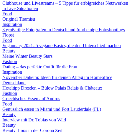
Clubhouse und Livestreams – 5 Tipps für erfolgreiches Netzwerken
in Live-Situationen
Food
Original Tiramisu
Inspiration
3 großartige Fotografen in Deutschland (und einige Fotoshootings
Flops)
Food
Veganuary 2021- 5 vegane Basics, die den Unterschied machen
Beauty
Meine Winter Beauty Stars
Fashion
Dating – das perfekte Outfit für die Frau
Inspiration
November Daheim: Ideen für deinen Alltag im Homeoffice
Deutschland
Hoteltipp Dresden – Bülow Palais Relais & Châteaux
Fashion
Griechisches Essen auf Andros
Food
Genüsslich essen in Miami und Fort Lauderdale (FL)
Beauty
Interview mit Dr. Tobias von Wild
Beauty
Beauty Tipps in der Corona Zeit