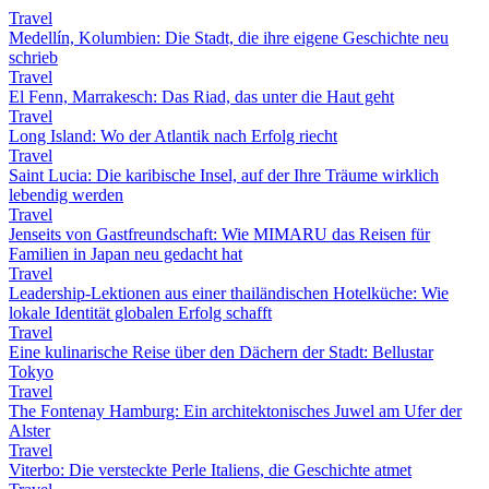
Travel
Medellín, Kolumbien: Die Stadt, die ihre eigene Geschichte neu
schrieb
Travel
El Fenn, Marrakesch: Das Riad, das unter die Haut geht
Travel
Long Island: Wo der Atlantik nach Erfolg riecht
Travel
Saint Lucia: Die karibische Insel, auf der Ihre Träume wirklich
lebendig werden
Travel
Jenseits von Gastfreundschaft: Wie MIMARU das Reisen für
Familien in Japan neu gedacht hat
Travel
Leadership-Lektionen aus einer thailändischen Hotelküche: Wie
lokale Identität globalen Erfolg schafft
Travel
Eine kulinarische Reise über den Dächern der Stadt: Bellustar
Tokyo
Travel
The Fontenay Hamburg: Ein architektonisches Juwel am Ufer der
Alster
Travel
Viterbo: Die versteckte Perle Italiens, die Geschichte atmet