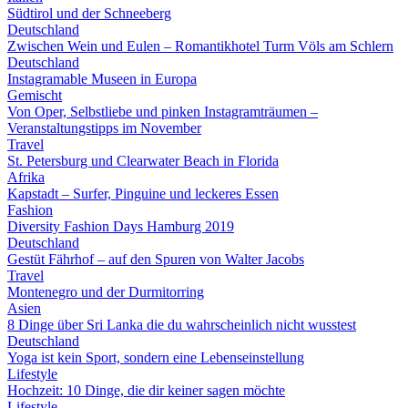
Südtirol und der Schneeberg
Deutschland
Zwischen Wein und Eulen – Romantikhotel Turm Völs am Schlern
Deutschland
Instagramable Museen in Europa
Gemischt
Von Oper, Selbstliebe und pinken Instagramträumen –
Veranstaltungstipps im November
Travel
St. Petersburg und Clearwater Beach in Florida
Afrika
Kapstadt – Surfer, Pinguine und leckeres Essen
Fashion
Diversity Fashion Days Hamburg 2019
Deutschland
Gestüt Fährhof – auf den Spuren von Walter Jacobs
Travel
Montenegro und der Durmitorring
Asien
8 Dinge über Sri Lanka die du wahrscheinlich nicht wusstest
Deutschland
Yoga ist kein Sport, sondern eine Lebenseinstellung
Lifestyle
Hochzeit: 10 Dinge, die dir keiner sagen möchte
Lifestyle