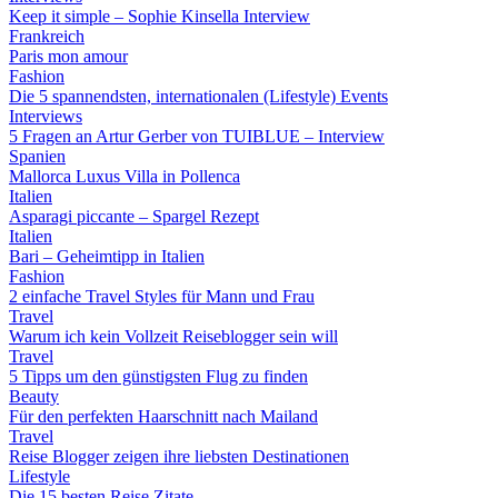
Keep it simple – Sophie Kinsella Interview
Frankreich
Paris mon amour
Fashion
Die 5 spannendsten, internationalen (Lifestyle) Events
Interviews
5 Fragen an Artur Gerber von TUIBLUE – Interview
Spanien
Mallorca Luxus Villa in Pollenca
Italien
Asparagi piccante – Spargel Rezept
Italien
Bari – Geheimtipp in Italien
Fashion
2 einfache Travel Styles für Mann und Frau
Travel
Warum ich kein Vollzeit Reiseblogger sein will
Travel
5 Tipps um den günstigsten Flug zu finden
Beauty
Für den perfekten Haarschnitt nach Mailand
Travel
Reise Blogger zeigen ihre liebsten Destinationen
Lifestyle
Die 15 besten Reise Zitate