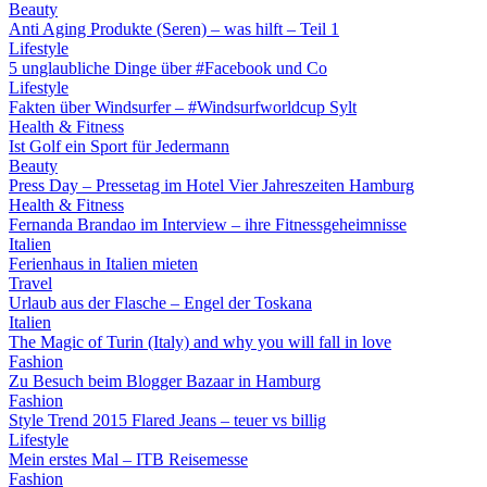
Beauty
Anti Aging Produkte (Seren) – was hilft – Teil 1
Lifestyle
5 unglaubliche Dinge über #Facebook und Co
Lifestyle
Fakten über Windsurfer – #Windsurfworldcup Sylt
Health & Fitness
Ist Golf ein Sport für Jedermann
Beauty
Press Day – Pressetag im Hotel Vier Jahreszeiten Hamburg
Health & Fitness
Fernanda Brandao im Interview – ihre Fitnessgeheimnisse
Italien
Ferienhaus in Italien mieten
Travel
Urlaub aus der Flasche – Engel der Toskana
Italien
The Magic of Turin (Italy) and why you will fall in love
Fashion
Zu Besuch beim Blogger Bazaar in Hamburg
Fashion
Style Trend 2015 Flared Jeans – teuer vs billig
Lifestyle
Mein erstes Mal – ITB Reisemesse
Fashion