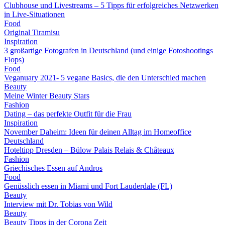
Clubhouse und Livestreams – 5 Tipps für erfolgreiches Netzwerken
in Live-Situationen
Food
Original Tiramisu
Inspiration
3 großartige Fotografen in Deutschland (und einige Fotoshootings
Flops)
Food
Veganuary 2021- 5 vegane Basics, die den Unterschied machen
Beauty
Meine Winter Beauty Stars
Fashion
Dating – das perfekte Outfit für die Frau
Inspiration
November Daheim: Ideen für deinen Alltag im Homeoffice
Deutschland
Hoteltipp Dresden – Bülow Palais Relais & Châteaux
Fashion
Griechisches Essen auf Andros
Food
Genüsslich essen in Miami und Fort Lauderdale (FL)
Beauty
Interview mit Dr. Tobias von Wild
Beauty
Beauty Tipps in der Corona Zeit