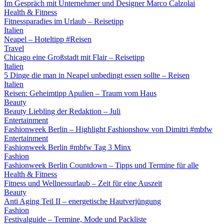
Im Gespräch mit Unternehmer und Designer Marco Calzolai
Health & Fitness
Fitnessparadies im Urlaub – Reisetipp
Italien
Neapel – Hoteltipp #Reisen
Travel
Chicago eine Großstadt mit Flair – Reisetipp
Italien
5 Dinge die man in Neapel unbedingt essen sollte – Reisen
Italien
Reisen: Geheimtipp Apulien – Traum vom Haus
Beauty
Beauty Liebling der Redaktion – Juli
Entertainment
Fashionweek Berlin – Highlight Fashionshow von Dimitri #mbfw
Entertainment
Fashionweek Berlin #mbfw Tag 3 Minx
Fashion
Fashionweek Berlin Countdown – Tipps und Termine für alle
Health & Fitness
Fitness und Wellnessurlaub – Zeit für eine Auszeit
Beauty
Anti Aging Teil II – energetische Hautverjüngung
Fashion
Festivalguide – Termine, Mode und Packliste