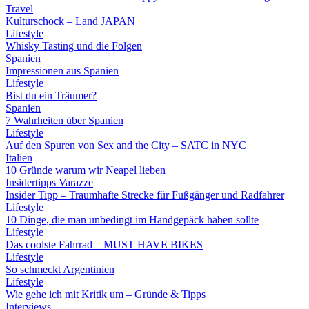
Travel
Kulturschock – Land JAPAN
Lifestyle
Whisky Tasting und die Folgen
Spanien
Impressionen aus Spanien
Lifestyle
Bist du ein Träumer?
Spanien
7 Wahrheiten über Spanien
Lifestyle
Auf den Spuren von Sex and the City – SATC in NYC
Italien
10 Gründe warum wir Neapel lieben
Insidertipps Varazze
Insider Tipp – Traumhafte Strecke für Fußgänger und Radfahrer
Lifestyle
10 Dinge, die man unbedingt im Handgepäck haben sollte
Lifestyle
Das coolste Fahrrad – MUST HAVE BIKES
Lifestyle
So schmeckt Argentinien
Lifestyle
Wie gehe ich mit Kritik um – Gründe & Tipps
Interviews