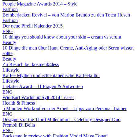
People Magazine Awards 2014 – Style
Fashion
Bomberjacken Revival – von Marlon Brando zu den Toten Hosen
Fashion
Der neue Pirelli Kalender 2015
ENG
10 things you should know about your skin – cream vs serum
Beauty
10 Dinge die man über Haut, Creme, Anti-Aging oder Seren wissen
sollte
Beauty
Zu Besuch bei kosmetik4less
Lifestyle
Kaffee Mythen und echte italienische Kaffeekultur
Lifestyle
Liebster Award – 11 Fragen & Antworten
ENG
Windsurf Worldcup Sylt 2014 Teaser
Health & Fitness
5 Minuten Workout vor der Arbeit – Tipps vom Personal Trainer
ENG
Designers of the Third Millennium – Celebrity Designer Duo
Premoli Di Bella
ENG
Backstage Interview with Fashion Model Maya Touati