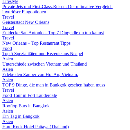
Lifestyle
Private Jets und First-Class-Reisen: Der ultimative Vergleich
luxuriöser Flugoptionen
Travel
Geisterstadt New Orleans
Travel
Entdecke San Antonio – Top 7 Dinge die du tun kannst
Travel
New Orleans – Top Restaurant Tipps
Food
Top 5 Spezialitäten und Rezepte aus Neapel
Asien
Unterschiede zwischen Vietnam und Thailand
Asien
Erlebe den Zauber von Hoi An, Vietnam.
Asien
TOP 9 Dinge, die man in Bankgok gesehen haben muss
Travel
Food Tour in Fort Lauderdale
Asien
Rooftop Bars in Bangkok
Asien
Ein Tag in Bangkok
Asien
Hard Rock Hotel Pattaya (Thailand)