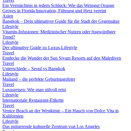
Travel
Ein Vermächtnis in jedem Schluck: Wie das Weingut Orange
Groves in Florida Innovation, Führung und Herz vereint
Asien
Bangkok – Dein ultimativer Guide für die Stadt der Gegensätze
Lifestyle
Vitamin-Infusionen: Medizinischer Nutzen oder fragwürdiger
Trend?
Lifestyle
Der ultimative Guide zu Luxus-Lifestyle
Travel
Entdecke die Wunder der Sun Siyam Resorts auf den Malediven
Travel
Unterschiede – Seoul vs Bangkok
Lifestyle
Mailand – die perfekte Geburtstagsfeier
Travel
Luxusreisen: Wie man stilvoll reist
Lifestyle
Internationale Restaurant-Etikette
Travel
Venice Beach an der Westküste – Ein Hauch von Dolce Vita in
Kalifornien
Lifestyle
Das pulsierende kulturelle Zentrum von Los Angeles