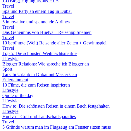
10 (Blog) Highlights aus 2015
Travel
Spa und Party an einem Tag in Dubai
Travel
5 innovative und spannende Airlines
Travel
Das Geheimnis von Huelva – Reisetipp Spanien
Travel
10 berühmte (Welt) Reisende aller Zeiten + Gewinnspiel
Travel
Top 5: Die schönsten Weihnachtsmärkte
Lifestyle
Blogger Relations: Wie spreche ich Blogger an
Sport
Tai Chi Urlaub in Dubai mit Master Can
Entertainment
10 Filme, die zum Reisen inspirieren
Lifestyle
Quote of the day
Lifestyle
How to: Die schönsten Reisen in einem Buch festgehalten
Lifestyle
Huelva – Golf und Landschaftsparadies
Travel
5 Gründe warum man im Flugzeug am Fenster sitzen muss