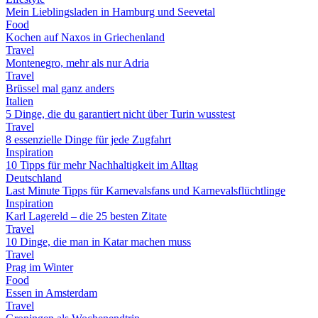
Mein Lieblingsladen in Hamburg und Seevetal
Food
Kochen auf Naxos in Griechenland
Travel
Montenegro, mehr als nur Adria
Travel
Brüssel mal ganz anders
Italien
5 Dinge, die du garantiert nicht über Turin wusstest
Travel
8 essenzielle Dinge für jede Zugfahrt
Inspiration
10 Tipps für mehr Nachhaltigkeit im Alltag
Deutschland
Last Minute Tipps für Karnevalsfans und Karnevalsflüchtlinge
Inspiration
Karl Lagereld – die 25 besten Zitate
Travel
10 Dinge, die man in Katar machen muss
Travel
Prag im Winter
Food
Essen in Amsterdam
Travel