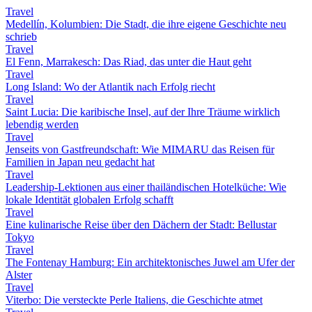
Travel
Medellín, Kolumbien: Die Stadt, die ihre eigene Geschichte neu
schrieb
Travel
El Fenn, Marrakesch: Das Riad, das unter die Haut geht
Travel
Long Island: Wo der Atlantik nach Erfolg riecht
Travel
Saint Lucia: Die karibische Insel, auf der Ihre Träume wirklich
lebendig werden
Travel
Jenseits von Gastfreundschaft: Wie MIMARU das Reisen für
Familien in Japan neu gedacht hat
Travel
Leadership-Lektionen aus einer thailändischen Hotelküche: Wie
lokale Identität globalen Erfolg schafft
Travel
Eine kulinarische Reise über den Dächern der Stadt: Bellustar
Tokyo
Travel
The Fontenay Hamburg: Ein architektonisches Juwel am Ufer der
Alster
Travel
Viterbo: Die versteckte Perle Italiens, die Geschichte atmet