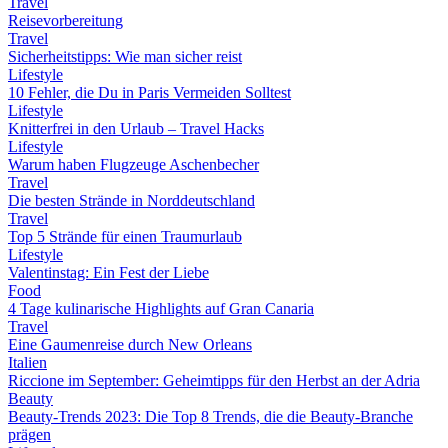
Travel
Reisevorbereitung
Travel
Sicherheitstipps: Wie man sicher reist
Lifestyle
10 Fehler, die Du in Paris Vermeiden Solltest
Lifestyle
Knitterfrei in den Urlaub – Travel Hacks
Lifestyle
Warum haben Flugzeuge Aschenbecher
Travel
Die besten Strände in Norddeutschland
Travel
Top 5 Strände für einen Traumurlaub
Lifestyle
Valentinstag: Ein Fest der Liebe
Food
4 Tage kulinarische Highlights auf Gran Canaria
Travel
Eine Gaumenreise durch New Orleans
Italien
Riccione im September: Geheimtipps für den Herbst an der Adria
Beauty
Beauty-Trends 2023: Die Top 8 Trends, die die Beauty-Branche
prägen