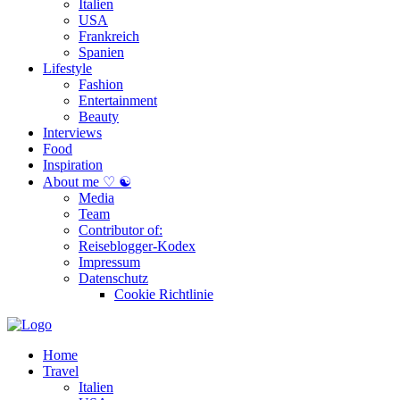
Italien
USA
Frankreich
Spanien
Lifestyle
Fashion
Entertainment
Beauty
Interviews
Food
Inspiration
About me ♡ ☯
Media
Team
Contributor of:
Reiseblogger-Kodex
Impressum
Datenschutz
Cookie Richtlinie
Home
Travel
Italien