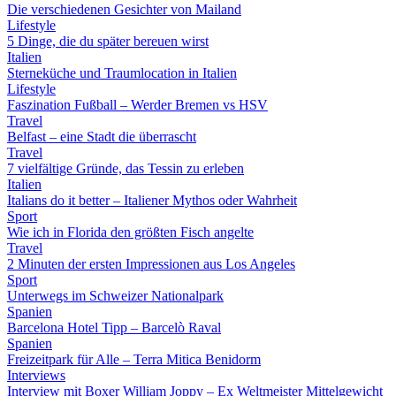
Die verschiedenen Gesichter von Mailand
Lifestyle
5 Dinge, die du später bereuen wirst
Italien
Sterneküche und Traumlocation in Italien
Lifestyle
Faszination Fußball – Werder Bremen vs HSV
Travel
Belfast – eine Stadt die überrascht
Travel
7 vielfältige Gründe, das Tessin zu erleben
Italien
Italians do it better – Italiener Mythos oder Wahrheit
Sport
Wie ich in Florida den größten Fisch angelte
Travel
2 Minuten der ersten Impressionen aus Los Angeles
Sport
Unterwegs im Schweizer Nationalpark
Spanien
Barcelona Hotel Tipp – Barcelò Raval
Spanien
Freizeitpark für Alle – Terra Mitica Benidorm
Interviews
Interview mit Boxer William Joppy – Ex Weltmeister Mittelgewicht