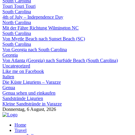
South Carolina
Touri Touri Touri
South Carolina
4th of July – Independence Day
North Carolina
Mit der Fähre Richtung Wilmington NC
South Carolina
Von Myrtle Beach nach Sunset Beach (SC)
South Carolina
Von Georgia nach South Carolina
Georgia
Von Atlanta (Georgia) nach Surfside Beach (South Carolina)
Uncategorized
Like me on Facebook
Italien
Die Küste Liguriens – Varazze
Genua
Genua sehen und einkaufen
Sandstrände Ligurien
Kleine Sandtstrände in Varazze
Donnerstag, 6 August, 2026
Home
Travel