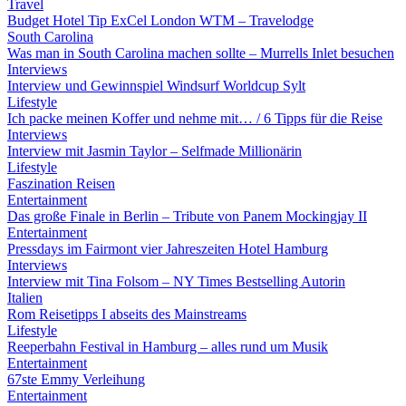
Travel
Budget Hotel Tip ExCel London WTM – Travelodge
South Carolina
Was man in South Carolina machen sollte – Murrells Inlet besuchen
Interviews
Interview und Gewinnspiel Windsurf Worldcup Sylt
Lifestyle
Ich packe meinen Koffer und nehme mit… / 6 Tipps für die Reise
Interviews
Interview mit Jasmin Taylor – Selfmade Millionärin
Lifestyle
Faszination Reisen
Entertainment
Das große Finale in Berlin – Tribute von Panem Mockingjay II
Entertainment
Pressdays im Fairmont vier Jahreszeiten Hotel Hamburg
Interviews
Interview mit Tina Folsom – NY Times Bestselling Autorin
Italien
Rom Reisetipps I abseits des Mainstreams
Lifestyle
Reeperbahn Festival in Hamburg – alles rund um Musik
Entertainment
67ste Emmy Verleihung
Entertainment