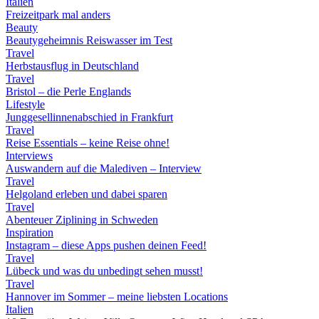
Italien
Freizeitpark mal anders
Beauty
Beautygeheimnis Reiswasser im Test
Travel
Herbstausflug in Deutschland
Travel
Bristol – die Perle Englands
Lifestyle
Junggesellinnenabschied in Frankfurt
Travel
Reise Essentials – keine Reise ohne!
Interviews
Auswandern auf die Malediven – Interview
Travel
Helgoland erleben und dabei sparen
Travel
Abenteuer Ziplining in Schweden
Inspiration
Instagram – diese Apps pushen deinen Feed!
Travel
Lübeck und was du unbedingt sehen musst!
Travel
Hannover im Sommer – meine liebsten Locations
Italien