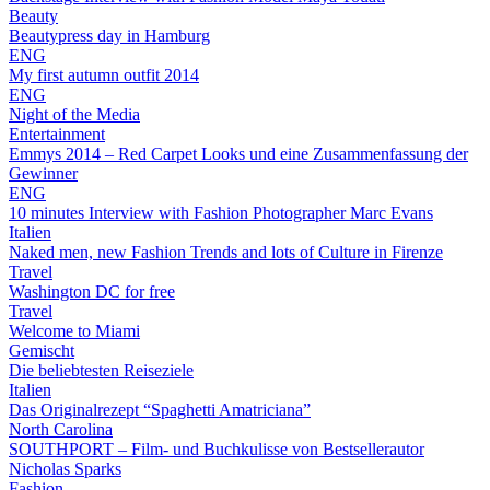
Beauty
Beautypress day in Hamburg
ENG
My first autumn outfit 2014
ENG
Night of the Media
Entertainment
Emmys 2014 – Red Carpet Looks und eine Zusammenfassung der
Gewinner
ENG
10 minutes Interview with Fashion Photographer Marc Evans
Italien
Naked men, new Fashion Trends and lots of Culture in Firenze
Travel
Washington DC for free
Travel
Welcome to Miami
Gemischt
Die beliebtesten Reiseziele
Italien
Das Originalrezept “Spaghetti Amatriciana”
North Carolina
SOUTHPORT – Film- und Buchkulisse von Bestsellerautor
Nicholas Sparks
Fashion