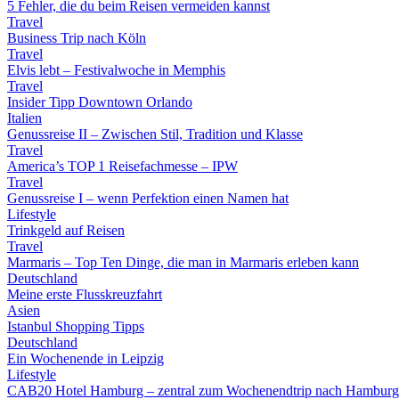
5 Fehler, die du beim Reisen vermeiden kannst
Travel
Business Trip nach Köln
Travel
Elvis lebt – Festivalwoche in Memphis
Travel
Insider Tipp Downtown Orlando
Italien
Genussreise II – Zwischen Stil, Tradition und Klasse
Travel
America’s TOP 1 Reisefachmesse – IPW
Travel
Genussreise I – wenn Perfektion einen Namen hat
Lifestyle
Trinkgeld auf Reisen
Travel
Marmaris – Top Ten Dinge, die man in Marmaris erleben kann
Deutschland
Meine erste Flusskreuzfahrt
Asien
Istanbul Shopping Tipps
Deutschland
Ein Wochenende in Leipzig
Lifestyle
CAB20 Hotel Hamburg – zentral zum Wochenendtrip nach Hamburg