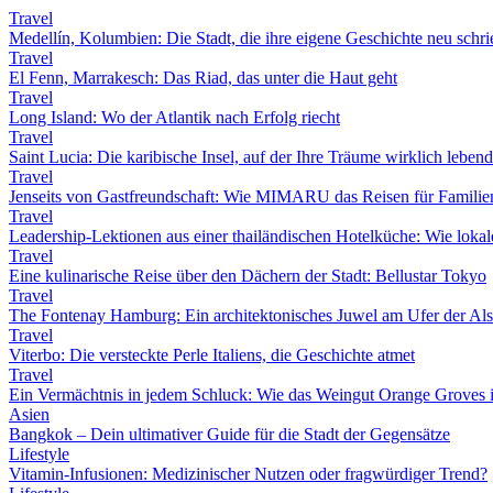
Travel
Medellín, Kolumbien: Die Stadt, die ihre eigene Geschichte neu schri
Travel
El Fenn, Marrakesch: Das Riad, das unter die Haut geht
Travel
Long Island: Wo der Atlantik nach Erfolg riecht
Travel
Saint Lucia: Die karibische Insel, auf der Ihre Träume wirklich leben
Travel
Jenseits von Gastfreundschaft: Wie MIMARU das Reisen für Familien
Travel
Leadership-Lektionen aus einer thailändischen Hotelküche: Wie lokale 
Travel
Eine kulinarische Reise über den Dächern der Stadt: Bellustar Tokyo
Travel
The Fontenay Hamburg: Ein architektonisches Juwel am Ufer der Als
Travel
Viterbo: Die versteckte Perle Italiens, die Geschichte atmet
Travel
Ein Vermächtnis in jedem Schluck: Wie das Weingut Orange Groves i
Asien
Bangkok – Dein ultimativer Guide für die Stadt der Gegensätze
Lifestyle
Vitamin-Infusionen: Medizinischer Nutzen oder fragwürdiger Trend?