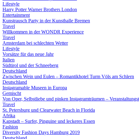
Lifestyle
Harry Potter Warner Brothers London
Entertainment
Kunstrausch Party in der Kunsthalle Bremen
Travel
Willkommen in der WONDR Experience
Travel
Amsterdam bei schlechten Wetter
Lifestyle
Vorsätze für das neue Jahr
Italien
Südtirol und der Schneeberg
Deutschland
Zwischen Wein und Eulen – Romantikhotel Turm Völs am Schlern
Deutschland
Instagramable Museen in Europa
Gemischt
Von Oper, Selbstliebe und pinken Instagramträumen – Veranstaltung
Travel
St. Petersburg und Clearwater Beach in Florida
Afrika
Kapstadt – Surfer, Pinguine und leckeres Essen
Fashion
Diversity Fashion Days Hamburg 2019
Deutschland