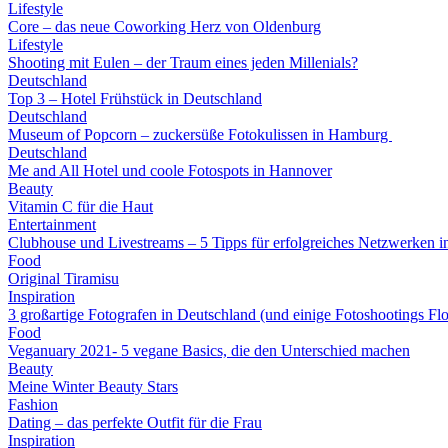
Lifestyle
Core – das neue Coworking Herz von Oldenburg
Lifestyle
Shooting mit Eulen – der Traum eines jeden Millenials?
Deutschland
Top 3 – Hotel Frühstück in Deutschland
Deutschland
Museum of Popcorn – zuckersüße Fotokulissen in Hamburg
Deutschland
Me and All Hotel und coole Fotospots in Hannover
Beauty
Vitamin C für die Haut
Entertainment
Clubhouse und Livestreams – 5 Tipps für erfolgreiches Netzwerken i
Food
Original Tiramisu
Inspiration
3 großartige Fotografen in Deutschland (und einige Fotoshootings Fl
Food
Veganuary 2021- 5 vegane Basics, die den Unterschied machen
Beauty
Meine Winter Beauty Stars
Fashion
Dating – das perfekte Outfit für die Frau
Inspiration