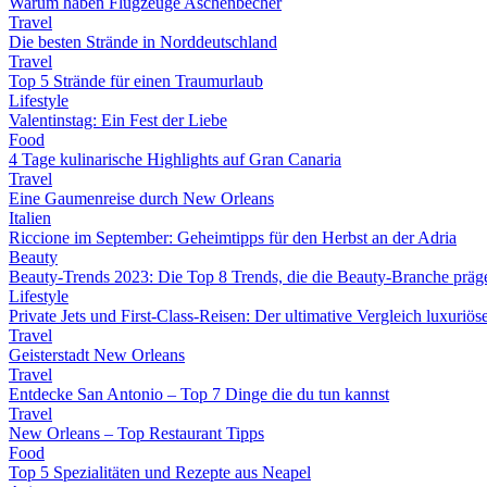
Warum haben Flugzeuge Aschenbecher
Travel
Die besten Strände in Norddeutschland
Travel
Top 5 Strände für einen Traumurlaub
Lifestyle
Valentinstag: Ein Fest der Liebe
Food
4 Tage kulinarische Highlights auf Gran Canaria
Travel
Eine Gaumenreise durch New Orleans
Italien
Riccione im September: Geheimtipps für den Herbst an der Adria
Beauty
Beauty-Trends 2023: Die Top 8 Trends, die die Beauty-Branche präg
Lifestyle
Private Jets und First-Class-Reisen: Der ultimative Vergleich luxuriö
Travel
Geisterstadt New Orleans
Travel
Entdecke San Antonio – Top 7 Dinge die du tun kannst
Travel
New Orleans – Top Restaurant Tipps
Food
Top 5 Spezialitäten und Rezepte aus Neapel