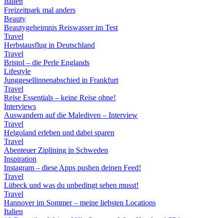
Italien
Freizeitpark mal anders
Beauty
Beautygeheimnis Reiswasser im Test
Travel
Herbstausflug in Deutschland
Travel
Bristol – die Perle Englands
Lifestyle
Junggesellinnenabschied in Frankfurt
Travel
Reise Essentials – keine Reise ohne!
Interviews
Auswandern auf die Malediven – Interview
Travel
Helgoland erleben und dabei sparen
Travel
Abenteuer Ziplining in Schweden
Inspiration
Instagram – diese Apps pushen deinen Feed!
Travel
Lübeck und was du unbedingt sehen musst!
Travel
Hannover im Sommer – meine liebsten Locations
Italien