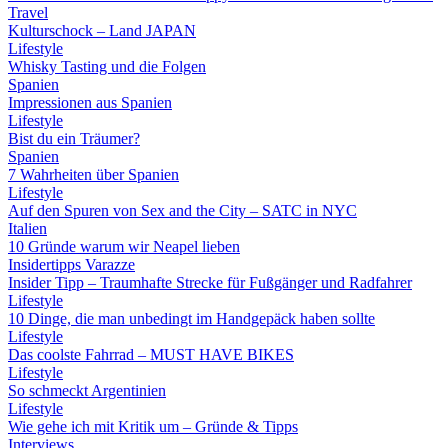
Travel
Kulturschock – Land JAPAN
Lifestyle
Whisky Tasting und die Folgen
Spanien
Impressionen aus Spanien
Lifestyle
Bist du ein Träumer?
Spanien
7 Wahrheiten über Spanien
Lifestyle
Auf den Spuren von Sex and the City – SATC in NYC
Italien
10 Gründe warum wir Neapel lieben
Insidertipps Varazze
Insider Tipp – Traumhafte Strecke für Fußgänger und Radfahrer
Lifestyle
10 Dinge, die man unbedingt im Handgepäck haben sollte
Lifestyle
Das coolste Fahrrad – MUST HAVE BIKES
Lifestyle
So schmeckt Argentinien
Lifestyle
Wie gehe ich mit Kritik um – Gründe & Tipps
Interviews