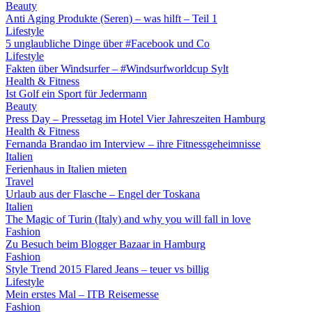
Beauty
Anti Aging Produkte (Seren) – was hilft – Teil 1
Lifestyle
5 unglaubliche Dinge über #Facebook und Co
Lifestyle
Fakten über Windsurfer – #Windsurfworldcup Sylt
Health & Fitness
Ist Golf ein Sport für Jedermann
Beauty
Press Day – Pressetag im Hotel Vier Jahreszeiten Hamburg
Health & Fitness
Fernanda Brandao im Interview – ihre Fitnessgeheimnisse
Italien
Ferienhaus in Italien mieten
Travel
Urlaub aus der Flasche – Engel der Toskana
Italien
The Magic of Turin (Italy) and why you will fall in love
Fashion
Zu Besuch beim Blogger Bazaar in Hamburg
Fashion
Style Trend 2015 Flared Jeans – teuer vs billig
Lifestyle
Mein erstes Mal – ITB Reisemesse
Fashion