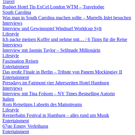
Travel
Budget Hotel Tip ExCel London WTM – Travelodge
South Carolina
Was man in South Carolina machen sollte – Murrells Inlet besuchen
Interviews
Interview und Gewinnspiel Windsurf Worldcup Sylt
Lifestyle
Ich packe meinen Koffer und nehme mit… / 6 Tipps für die Reise
Interviews
Interview mit Jasmin Taylor – Selfmade Millionärin
Lifestyle
Faszination Reisen
Entertainment
Das große Finale in Berlin – Tribute von Panem Mockingjay II
Entertainment
Pressdays im Fairmont vier Jahreszeiten Hotel Hamburg
Interviews
Interview mit Tina Folsom – NY Times Bestselling Autorin
Italien
Rom Reisetipps I abseits des Mainstreams
Lifestyle
Reeperbahn Festival in Hamburg – alles rund um Musik
Entertainment
67ste Emmy Verleihung
Entertainment