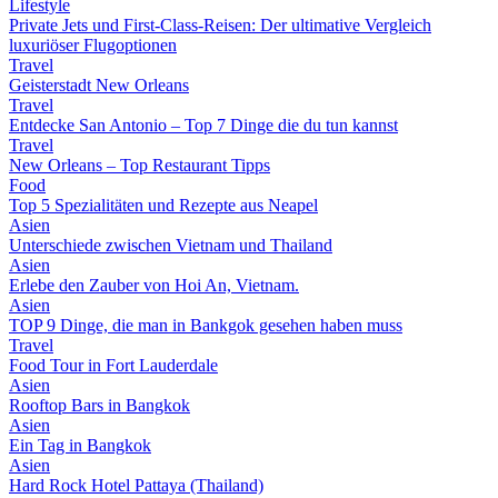
Lifestyle
Private Jets und First-Class-Reisen: Der ultimative Vergleich
luxuriöser Flugoptionen
Travel
Geisterstadt New Orleans
Travel
Entdecke San Antonio – Top 7 Dinge die du tun kannst
Travel
New Orleans – Top Restaurant Tipps
Food
Top 5 Spezialitäten und Rezepte aus Neapel
Asien
Unterschiede zwischen Vietnam und Thailand
Asien
Erlebe den Zauber von Hoi An, Vietnam.
Asien
TOP 9 Dinge, die man in Bankgok gesehen haben muss
Travel
Food Tour in Fort Lauderdale
Asien
Rooftop Bars in Bangkok
Asien
Ein Tag in Bangkok
Asien
Hard Rock Hotel Pattaya (Thailand)