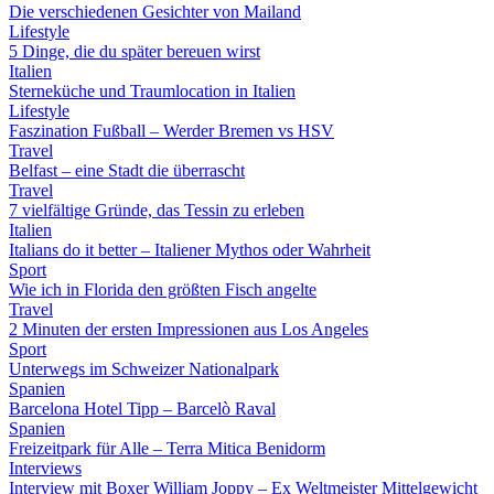
Die verschiedenen Gesichter von Mailand
Lifestyle
5 Dinge, die du später bereuen wirst
Italien
Sterneküche und Traumlocation in Italien
Lifestyle
Faszination Fußball – Werder Bremen vs HSV
Travel
Belfast – eine Stadt die überrascht
Travel
7 vielfältige Gründe, das Tessin zu erleben
Italien
Italians do it better – Italiener Mythos oder Wahrheit
Sport
Wie ich in Florida den größten Fisch angelte
Travel
2 Minuten der ersten Impressionen aus Los Angeles
Sport
Unterwegs im Schweizer Nationalpark
Spanien
Barcelona Hotel Tipp – Barcelò Raval
Spanien
Freizeitpark für Alle – Terra Mitica Benidorm
Interviews
Interview mit Boxer William Joppy – Ex Weltmeister Mittelgewicht