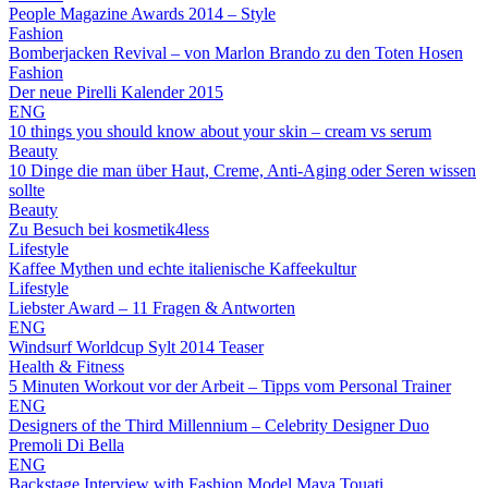
People Magazine Awards 2014 – Style
Fashion
Bomberjacken Revival – von Marlon Brando zu den Toten Hosen
Fashion
Der neue Pirelli Kalender 2015
ENG
10 things you should know about your skin – cream vs serum
Beauty
10 Dinge die man über Haut, Creme, Anti-Aging oder Seren wissen
sollte
Beauty
Zu Besuch bei kosmetik4less
Lifestyle
Kaffee Mythen und echte italienische Kaffeekultur
Lifestyle
Liebster Award – 11 Fragen & Antworten
ENG
Windsurf Worldcup Sylt 2014 Teaser
Health & Fitness
5 Minuten Workout vor der Arbeit – Tipps vom Personal Trainer
ENG
Designers of the Third Millennium – Celebrity Designer Duo
Premoli Di Bella
ENG
Backstage Interview with Fashion Model Maya Touati