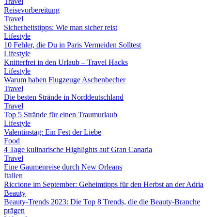
Travel
Reisevorbereitung
Travel
Sicherheitstipps: Wie man sicher reist
Lifestyle
10 Fehler, die Du in Paris Vermeiden Solltest
Lifestyle
Knitterfrei in den Urlaub – Travel Hacks
Lifestyle
Warum haben Flugzeuge Aschenbecher
Travel
Die besten Strände in Norddeutschland
Travel
Top 5 Strände für einen Traumurlaub
Lifestyle
Valentinstag: Ein Fest der Liebe
Food
4 Tage kulinarische Highlights auf Gran Canaria
Travel
Eine Gaumenreise durch New Orleans
Italien
Riccione im September: Geheimtipps für den Herbst an der Adria
Beauty
Beauty-Trends 2023: Die Top 8 Trends, die die Beauty-Branche
prägen