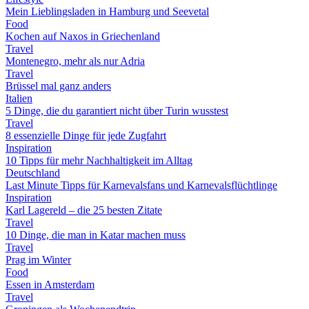
Mein Lieblingsladen in Hamburg und Seevetal
Food
Kochen auf Naxos in Griechenland
Travel
Montenegro, mehr als nur Adria
Travel
Brüssel mal ganz anders
Italien
5 Dinge, die du garantiert nicht über Turin wusstest
Travel
8 essenzielle Dinge für jede Zugfahrt
Inspiration
10 Tipps für mehr Nachhaltigkeit im Alltag
Deutschland
Last Minute Tipps für Karnevalsfans und Karnevalsflüchtlinge
Inspiration
Karl Lagereld – die 25 besten Zitate
Travel
10 Dinge, die man in Katar machen muss
Travel
Prag im Winter
Food
Essen in Amsterdam
Travel