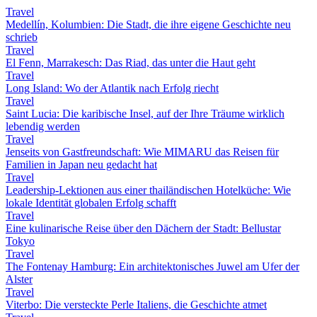
Travel
Medellín, Kolumbien: Die Stadt, die ihre eigene Geschichte neu
schrieb
Travel
El Fenn, Marrakesch: Das Riad, das unter die Haut geht
Travel
Long Island: Wo der Atlantik nach Erfolg riecht
Travel
Saint Lucia: Die karibische Insel, auf der Ihre Träume wirklich
lebendig werden
Travel
Jenseits von Gastfreundschaft: Wie MIMARU das Reisen für
Familien in Japan neu gedacht hat
Travel
Leadership-Lektionen aus einer thailändischen Hotelküche: Wie
lokale Identität globalen Erfolg schafft
Travel
Eine kulinarische Reise über den Dächern der Stadt: Bellustar
Tokyo
Travel
The Fontenay Hamburg: Ein architektonisches Juwel am Ufer der
Alster
Travel
Viterbo: Die versteckte Perle Italiens, die Geschichte atmet