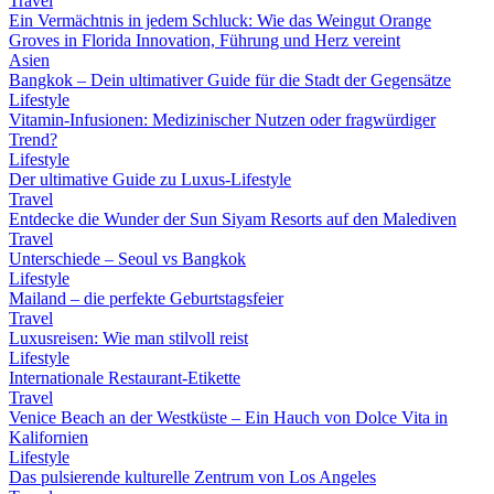
Travel
Ein Vermächtnis in jedem Schluck: Wie das Weingut Orange
Groves in Florida Innovation, Führung und Herz vereint
Asien
Bangkok – Dein ultimativer Guide für die Stadt der Gegensätze
Lifestyle
Vitamin-Infusionen: Medizinischer Nutzen oder fragwürdiger
Trend?
Lifestyle
Der ultimative Guide zu Luxus-Lifestyle
Travel
Entdecke die Wunder der Sun Siyam Resorts auf den Malediven
Travel
Unterschiede – Seoul vs Bangkok
Lifestyle
Mailand – die perfekte Geburtstagsfeier
Travel
Luxusreisen: Wie man stilvoll reist
Lifestyle
Internationale Restaurant-Etikette
Travel
Venice Beach an der Westküste – Ein Hauch von Dolce Vita in
Kalifornien
Lifestyle
Das pulsierende kulturelle Zentrum von Los Angeles