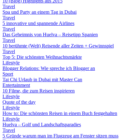
10 (Blog) Highlights aus 2015
Travel
Spa und Party an einem Tag in Dubai
Travel
5 innovative und spannende Airlines
Travel
Das Geheimnis von Huelva – Reisetipp Spanien
Travel
10 berühmte (Welt) Reisende aller Zeiten + Gewinnspiel
Travel
Top 5: Die schönsten Weihnachtsmärkte
Lifestyle
Blogger Relations: Wie spreche ich Blogger an
Sport
Tai Chi Urlaub in Dubai mit Master Can
Entertainment
10 Filme, die zum Reisen inspirieren
Lifestyle
Quote of the day
Lifestyle
How to: Die schönsten Reisen in einem Buch festgehalten
Lifestyle
Huelva – Golf und Landschaftsparadies
Travel
5 Gründe warum man im Flugzeug am Fenster sitzen muss