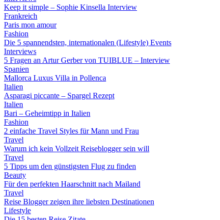
Keep it simple – Sophie Kinsella Interview
Frankreich
Paris mon amour
Fashion
Die 5 spannendsten, internationalen (Lifestyle) Events
Interviews
5 Fragen an Artur Gerber von TUIBLUE – Interview
Spanien
Mallorca Luxus Villa in Pollenca
Italien
Asparagi piccante – Spargel Rezept
Italien
Bari – Geheimtipp in Italien
Fashion
2 einfache Travel Styles für Mann und Frau
Travel
Warum ich kein Vollzeit Reiseblogger sein will
Travel
5 Tipps um den günstigsten Flug zu finden
Beauty
Für den perfekten Haarschnitt nach Mailand
Travel
Reise Blogger zeigen ihre liebsten Destinationen
Lifestyle
Die 15 besten Reise Zitate