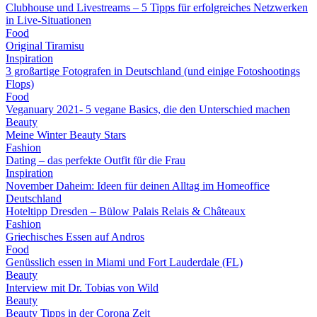
Clubhouse und Livestreams – 5 Tipps für erfolgreiches Netzwerken
in Live-Situationen
Food
Original Tiramisu
Inspiration
3 großartige Fotografen in Deutschland (und einige Fotoshootings
Flops)
Food
Veganuary 2021- 5 vegane Basics, die den Unterschied machen
Beauty
Meine Winter Beauty Stars
Fashion
Dating – das perfekte Outfit für die Frau
Inspiration
November Daheim: Ideen für deinen Alltag im Homeoffice
Deutschland
Hoteltipp Dresden – Bülow Palais Relais & Châteaux
Fashion
Griechisches Essen auf Andros
Food
Genüsslich essen in Miami und Fort Lauderdale (FL)
Beauty
Interview mit Dr. Tobias von Wild
Beauty
Beauty Tipps in der Corona Zeit