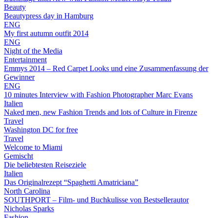
Beauty
Beautypress day in Hamburg
ENG
My first autumn outfit 2014
ENG
Night of the Media
Entertainment
Emmys 2014 – Red Carpet Looks und eine Zusammenfassung der
Gewinner
ENG
10 minutes Interview with Fashion Photographer Marc Evans
Italien
Naked men, new Fashion Trends and lots of Culture in Firenze
Travel
Washington DC for free
Travel
Welcome to Miami
Gemischt
Die beliebtesten Reiseziele
Italien
Das Originalrezept “Spaghetti Amatriciana”
North Carolina
SOUTHPORT – Film- und Buchkulisse von Bestsellerautor
Nicholas Sparks
Fashion