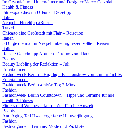
Im Gespräch mit Unternehmer und Designer Marco Calzolai
Health & Fitness
Fitnessparadies im Urlaub – Reisetipp
Italien
Neapel – Hoteltipp #Reisen
Travel
Chicago eine Großstadt mit Flair – Reisetipp
Italien
5 Dinge die man in Neapel unbedingt essen sollte – Reisen
Italien
Reisen: Geheimtipp Apulien – Traum vom Haus
Beauty
Beauty Liebling der Redaktion – Juli
Entertainment
Fashionweek Berlin – Highlight Fashionshow von Dimitri #mbfw
Entertainment
Fashionweek Berlin #mbfw Tag 3 Minx
Fashion
Fashionweek Berlin Countdown – Tipps und Termine für alle
Health & Fitness
Fitness und Wellnessurlaub – Zeit für eine Auszeit
Beauty
Anti Aging Teil II – energetische Hautverjüngung
Fashion
Festivalguide – Termine, Mode und Packliste