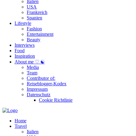
Italien
USA
Frankreich
Spanien
Lifestyle
Fashion
Entertainment
Beauty
Interviews
Food
Inspiration
About me ♡ ☯
Media
Team
Contributor of:
Reiseblogger-Kodex
Impressum
Datenschutz
Cookie Richtlinie
Home
Travel
Italien