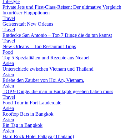
Lifestyle
Private Jets und First-Class-Reisen: Der ultimative Vergleich
luxuriöser Flugoptionen
Travel
Geisterstadt New Orleans
Travel
Entdecke San Antonio – Top 7 Dinge die du tun kannst
Travel
New Orleans – Top Restaurant Tipps
Food
Top 5 Spezialitäten und Rezepte aus Neapel
Asien
Unterschiede zwischen Vietnam und Thailand
Asien
Erlebe den Zauber von Hoi An, Vietnam.
Asien
TOP 9 Dinge, die man in Bankgok gesehen haben muss
Travel
Food Tour in Fort Lauderdale
Asien
Rooftop Bars in Bangkok
Asien
Ein Tag in Bangkok
Asien
Hard Rock Hotel Pattaya (Thailand)