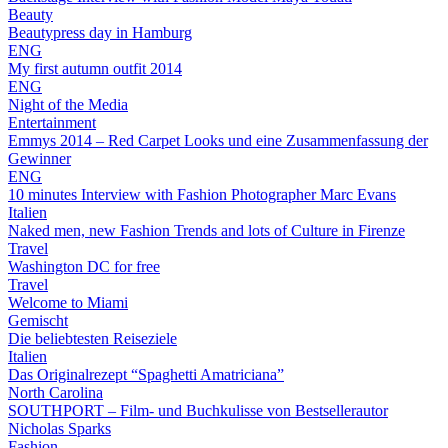
Beauty
Beautypress day in Hamburg
ENG
My first autumn outfit 2014
ENG
Night of the Media
Entertainment
Emmys 2014 – Red Carpet Looks und eine Zusammenfassung der
Gewinner
ENG
10 minutes Interview with Fashion Photographer Marc Evans
Italien
Naked men, new Fashion Trends and lots of Culture in Firenze
Travel
Washington DC for free
Travel
Welcome to Miami
Gemischt
Die beliebtesten Reiseziele
Italien
Das Originalrezept “Spaghetti Amatriciana”
North Carolina
SOUTHPORT – Film- und Buchkulisse von Bestsellerautor
Nicholas Sparks
Fashion