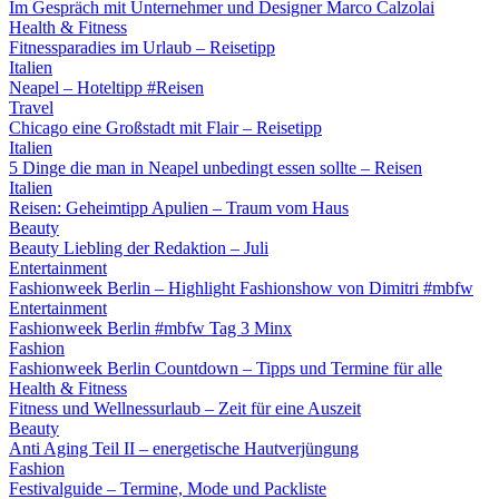
Im Gespräch mit Unternehmer und Designer Marco Calzolai
Health & Fitness
Fitnessparadies im Urlaub – Reisetipp
Italien
Neapel – Hoteltipp #Reisen
Travel
Chicago eine Großstadt mit Flair – Reisetipp
Italien
5 Dinge die man in Neapel unbedingt essen sollte – Reisen
Italien
Reisen: Geheimtipp Apulien – Traum vom Haus
Beauty
Beauty Liebling der Redaktion – Juli
Entertainment
Fashionweek Berlin – Highlight Fashionshow von Dimitri #mbfw
Entertainment
Fashionweek Berlin #mbfw Tag 3 Minx
Fashion
Fashionweek Berlin Countdown – Tipps und Termine für alle
Health & Fitness
Fitness und Wellnessurlaub – Zeit für eine Auszeit
Beauty
Anti Aging Teil II – energetische Hautverjüngung
Fashion
Festivalguide – Termine, Mode und Packliste