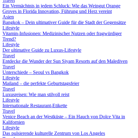
Travel
Ein Vermächtnis in jedem Schluck: Wie das Weingut Orange
Groves in Florida Innovation, Führung und Herz vereint
Asien
Bangkok – Dein ultimativer Guide für die Stadt der Gegensätze
Lifestyle
Vitamin-Infusionen: Medizinischer Nutzen oder fragwürdiger
Trend?
Lifestyle
Der ultimative Guide zu Luxus-Lifestyle
Travel
Entdecke die Wunder der Sun Siyam Resorts auf den Malediven
Travel
Unterschiede – Seoul vs Bangkok
Lifestyle
Mailand – die perfekte Geburtstagsfeier
Travel
Luxusreisen: Wie man stilvoll reist
Lifestyle
Internationale Restaurant-Etikette
Travel
Venice Beach an der Westküste – Ein Hauch von Dolce Vita in
Kalifornien
Lifestyle
Das pulsierende kulturelle Zentrum von Los Angeles