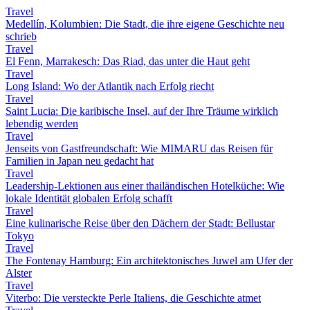
Travel
Medellín, Kolumbien: Die Stadt, die ihre eigene Geschichte neu
schrieb
Travel
El Fenn, Marrakesch: Das Riad, das unter die Haut geht
Travel
Long Island: Wo der Atlantik nach Erfolg riecht
Travel
Saint Lucia: Die karibische Insel, auf der Ihre Träume wirklich
lebendig werden
Travel
Jenseits von Gastfreundschaft: Wie MIMARU das Reisen für
Familien in Japan neu gedacht hat
Travel
Leadership-Lektionen aus einer thailändischen Hotelküche: Wie
lokale Identität globalen Erfolg schafft
Travel
Eine kulinarische Reise über den Dächern der Stadt: Bellustar
Tokyo
Travel
The Fontenay Hamburg: Ein architektonisches Juwel am Ufer der
Alster
Travel
Viterbo: Die versteckte Perle Italiens, die Geschichte atmet