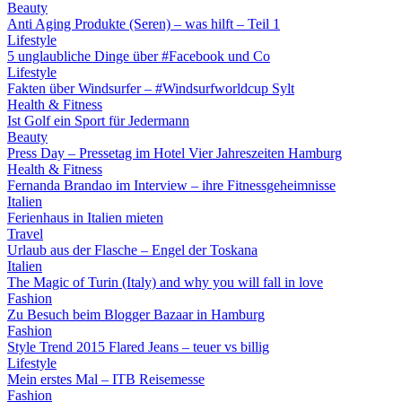
Beauty
Anti Aging Produkte (Seren) – was hilft – Teil 1
Lifestyle
5 unglaubliche Dinge über #Facebook und Co
Lifestyle
Fakten über Windsurfer – #Windsurfworldcup Sylt
Health & Fitness
Ist Golf ein Sport für Jedermann
Beauty
Press Day – Pressetag im Hotel Vier Jahreszeiten Hamburg
Health & Fitness
Fernanda Brandao im Interview – ihre Fitnessgeheimnisse
Italien
Ferienhaus in Italien mieten
Travel
Urlaub aus der Flasche – Engel der Toskana
Italien
The Magic of Turin (Italy) and why you will fall in love
Fashion
Zu Besuch beim Blogger Bazaar in Hamburg
Fashion
Style Trend 2015 Flared Jeans – teuer vs billig
Lifestyle
Mein erstes Mal – ITB Reisemesse
Fashion