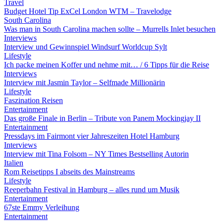
Travel
Budget Hotel Tip ExCel London WTM – Travelodge
South Carolina
Was man in South Carolina machen sollte – Murrells Inlet besuchen
Interviews
Interview und Gewinnspiel Windsurf Worldcup Sylt
Lifestyle
Ich packe meinen Koffer und nehme mit… / 6 Tipps für die Reise
Interviews
Interview mit Jasmin Taylor – Selfmade Millionärin
Lifestyle
Faszination Reisen
Entertainment
Das große Finale in Berlin – Tribute von Panem Mockingjay II
Entertainment
Pressdays im Fairmont vier Jahreszeiten Hotel Hamburg
Interviews
Interview mit Tina Folsom – NY Times Bestselling Autorin
Italien
Rom Reisetipps I abseits des Mainstreams
Lifestyle
Reeperbahn Festival in Hamburg – alles rund um Musik
Entertainment
67ste Emmy Verleihung
Entertainment