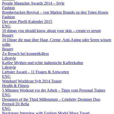
People Magazine Awards 2014 – Style
Fashion
Bomberjacken Revival – von Marlon Brando zu den Toten Hosen
Fashion
Der neue Pirelli Kalender 2015
ENG
10 things you should know about your skin – cream vs serum
Beauty
10 Dinge die man über Haut, Creme, Anti-Aging oder Seren wissen
sollte
Beauty
Zu Besuch bei kosmetik4less
Lifestyle
Kaffee Mythen und echte italienische Kaffeekultur
Lifestyle
Liebster Award – 11 Fragen & Antworten
ENG
Windsurf Worldcup Sylt 2014 Teaser
Health & Fitness
5 Minuten Workout vor der Arbeit – Tipps vom Personal Trainer
ENG
Designers of the Third Millennium – Celebrity Designer Duo
Premoli Di Bella
ENG
Backstage Interview with Fashion Model Maya Touati