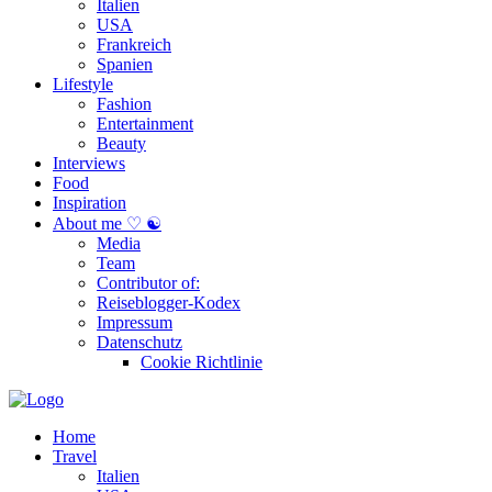
Italien
USA
Frankreich
Spanien
Lifestyle
Fashion
Entertainment
Beauty
Interviews
Food
Inspiration
About me ♡ ☯
Media
Team
Contributor of:
Reiseblogger-Kodex
Impressum
Datenschutz
Cookie Richtlinie
Home
Travel
Italien