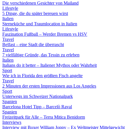
Die verschiedenen Gesichter von Mailand
Lifestyle
5 Dinge, die du später bereuen wirst
Italien
Sterneküche und Traumlocation in Italien
Lifestyle
Faszination Fußball – Werder Bremen vs HSV
Travel
Belfast – eine Stadt die überrascht
Travel
7 vielfältige Gründe, das Tessin zu erleben
Italien
Italians do it better – Italiener Mythos oder Wahrheit
Sport
Wie ich in Florida den größten Fisch angelte
Travel
2 Minuten der ersten Impressionen aus Los Angeles
Sport
Unterwegs im Schweizer Nationalpark
Spanien
Barcelona Hotel Tipp – Barcelò Raval
Spanien
Freizeitpark für Alle – Terra Mitica Benidorm
Interviews
Interview mit Boxer William Joppy – Ex Weltmeister Mittelgewicht