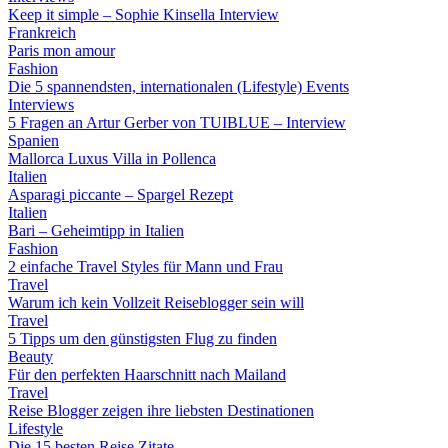
Keep it simple – Sophie Kinsella Interview
Frankreich
Paris mon amour
Fashion
Die 5 spannendsten, internationalen (Lifestyle) Events
Interviews
5 Fragen an Artur Gerber von TUIBLUE – Interview
Spanien
Mallorca Luxus Villa in Pollenca
Italien
Asparagi piccante – Spargel Rezept
Italien
Bari – Geheimtipp in Italien
Fashion
2 einfache Travel Styles für Mann und Frau
Travel
Warum ich kein Vollzeit Reiseblogger sein will
Travel
5 Tipps um den günstigsten Flug zu finden
Beauty
Für den perfekten Haarschnitt nach Mailand
Travel
Reise Blogger zeigen ihre liebsten Destinationen
Lifestyle
Die 15 besten Reise Zitate