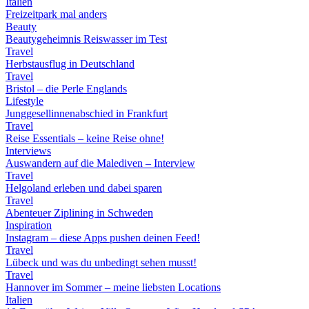
Italien
Freizeitpark mal anders
Beauty
Beautygeheimnis Reiswasser im Test
Travel
Herbstausflug in Deutschland
Travel
Bristol – die Perle Englands
Lifestyle
Junggesellinnenabschied in Frankfurt
Travel
Reise Essentials – keine Reise ohne!
Interviews
Auswandern auf die Malediven – Interview
Travel
Helgoland erleben und dabei sparen
Travel
Abenteuer Ziplining in Schweden
Inspiration
Instagram – diese Apps pushen deinen Feed!
Travel
Lübeck und was du unbedingt sehen musst!
Travel
Hannover im Sommer – meine liebsten Locations
Italien