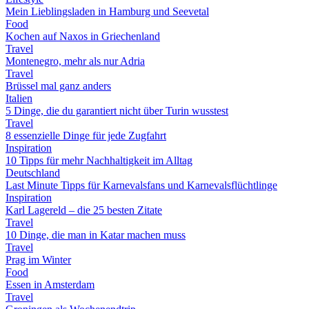
Mein Lieblingsladen in Hamburg und Seevetal
Food
Kochen auf Naxos in Griechenland
Travel
Montenegro, mehr als nur Adria
Travel
Brüssel mal ganz anders
Italien
5 Dinge, die du garantiert nicht über Turin wusstest
Travel
8 essenzielle Dinge für jede Zugfahrt
Inspiration
10 Tipps für mehr Nachhaltigkeit im Alltag
Deutschland
Last Minute Tipps für Karnevalsfans und Karnevalsflüchtlinge
Inspiration
Karl Lagereld – die 25 besten Zitate
Travel
10 Dinge, die man in Katar machen muss
Travel
Prag im Winter
Food
Essen in Amsterdam
Travel