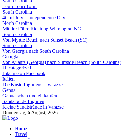
South Carolina
Touri Touri Touri
South Carolina
4th of July – Independence Day
North Carolina
Mit der Fähre Richtung Wilmington NC
South Carolina
Von Myrtle Beach nach Sunset Beach (SC)
South Carolina
Von Georgia nach South Carolina
Georgia
Von Atlanta (Georgia) nach Surfside Beach (South Carolina)
Uncategorized
Like me on Facebook
Italien
Die Küste Liguriens – Varazze
Genua
Genua sehen und einkaufen
Sandstrände Ligurien
Kleine Sandtstrände in Varazze
Donnerstag, 6 August, 2026
Home
Travel