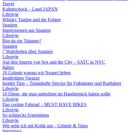
Travel
Kulturschock – Land JAPAN
Lifestyle
Whisky Tasting und die Folgen
Spanien
Impressionen aus Spanien
Lifestyle
Bist du ein Träumer?
Spanien
7 Wahrheiten über Spanien
Lifestyle
Auf den Spuren von Sex and the City – SATC in NYC
Italien
10 Gründe warum wir Neapel lieben
Insidertipps Varazze
Insider Tipp – Traumhafte Strecke für Fußgänger und Radfahrer
Lifestyle
10 Dinge, die man unbedingt im Handgepäck haben sollte
Lifestyle
Das coolste Fahrrad – MUST HAVE BIKES
Lifestyle
So schmeckt Argentinien
Lifestyle
Wie gehe ich mit Kritik um – Gründe & Tipps
Interviews