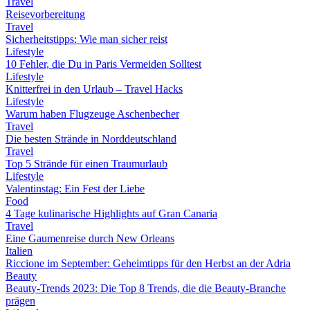
Travel
Reisevorbereitung
Travel
Sicherheitstipps: Wie man sicher reist
Lifestyle
10 Fehler, die Du in Paris Vermeiden Solltest
Lifestyle
Knitterfrei in den Urlaub – Travel Hacks
Lifestyle
Warum haben Flugzeuge Aschenbecher
Travel
Die besten Strände in Norddeutschland
Travel
Top 5 Strände für einen Traumurlaub
Lifestyle
Valentinstag: Ein Fest der Liebe
Food
4 Tage kulinarische Highlights auf Gran Canaria
Travel
Eine Gaumenreise durch New Orleans
Italien
Riccione im September: Geheimtipps für den Herbst an der Adria
Beauty
Beauty-Trends 2023: Die Top 8 Trends, die die Beauty-Branche
prägen