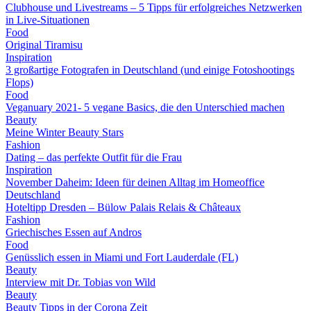
Clubhouse und Livestreams – 5 Tipps für erfolgreiches Netzwerken
in Live-Situationen
Food
Original Tiramisu
Inspiration
3 großartige Fotografen in Deutschland (und einige Fotoshootings
Flops)
Food
Veganuary 2021- 5 vegane Basics, die den Unterschied machen
Beauty
Meine Winter Beauty Stars
Fashion
Dating – das perfekte Outfit für die Frau
Inspiration
November Daheim: Ideen für deinen Alltag im Homeoffice
Deutschland
Hoteltipp Dresden – Bülow Palais Relais & Châteaux
Fashion
Griechisches Essen auf Andros
Food
Genüsslich essen in Miami und Fort Lauderdale (FL)
Beauty
Interview mit Dr. Tobias von Wild
Beauty
Beauty Tipps in der Corona Zeit