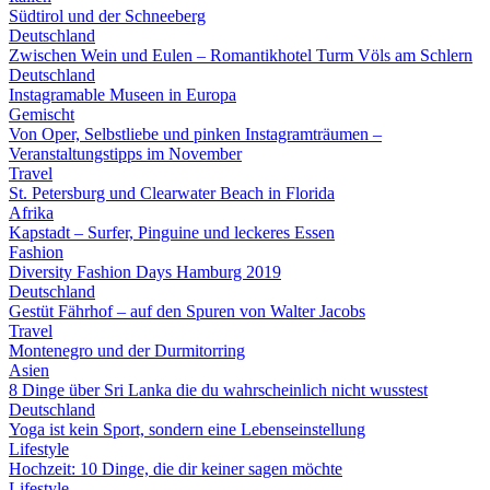
Südtirol und der Schneeberg
Deutschland
Zwischen Wein und Eulen – Romantikhotel Turm Völs am Schlern
Deutschland
Instagramable Museen in Europa
Gemischt
Von Oper, Selbstliebe und pinken Instagramträumen –
Veranstaltungstipps im November
Travel
St. Petersburg und Clearwater Beach in Florida
Afrika
Kapstadt – Surfer, Pinguine und leckeres Essen
Fashion
Diversity Fashion Days Hamburg 2019
Deutschland
Gestüt Fährhof – auf den Spuren von Walter Jacobs
Travel
Montenegro und der Durmitorring
Asien
8 Dinge über Sri Lanka die du wahrscheinlich nicht wusstest
Deutschland
Yoga ist kein Sport, sondern eine Lebenseinstellung
Lifestyle
Hochzeit: 10 Dinge, die dir keiner sagen möchte
Lifestyle