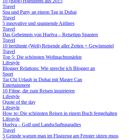
10 (Blog) Highlights aus 2015
Travel
Spa und Party an einem Tag in Dubai
Travel
5 innovative und spannende Airlines
Travel
Das Geheimnis von Huelva – Reisetipp Spanien
Travel
10 berühmte (Welt) Reisende aller Zeiten + Gewinnspiel
Travel
Top 5: Die schönsten Weihnachtsmärkte
Lifestyle
Blogger Relations: Wie spreche ich Blogger an
Sport
Tai Chi Urlaub in Dubai mit Master Can
Entertainment
10 Filme, die zum Reisen inspirieren
Lifestyle
Quote of the day
Lifestyle
How to: Die schönsten Reisen in einem Buch festgehalten
Lifestyle
Huelva – Golf und Landschaftsparadies
Travel
5 Gründe warum man im Flugzeug am Fenster sitzen muss