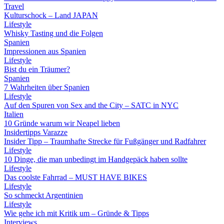
Travel
Kulturschock – Land JAPAN
Lifestyle
Whisky Tasting und die Folgen
Spanien
Impressionen aus Spanien
Lifestyle
Bist du ein Träumer?
Spanien
7 Wahrheiten über Spanien
Lifestyle
Auf den Spuren von Sex and the City – SATC in NYC
Italien
10 Gründe warum wir Neapel lieben
Insidertipps Varazze
Insider Tipp – Traumhafte Strecke für Fußgänger und Radfahrer
Lifestyle
10 Dinge, die man unbedingt im Handgepäck haben sollte
Lifestyle
Das coolste Fahrrad – MUST HAVE BIKES
Lifestyle
So schmeckt Argentinien
Lifestyle
Wie gehe ich mit Kritik um – Gründe & Tipps
Interviews