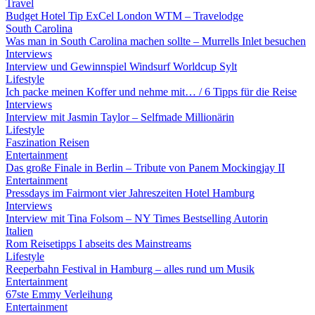
Travel
Budget Hotel Tip ExCel London WTM – Travelodge
South Carolina
Was man in South Carolina machen sollte – Murrells Inlet besuchen
Interviews
Interview und Gewinnspiel Windsurf Worldcup Sylt
Lifestyle
Ich packe meinen Koffer und nehme mit… / 6 Tipps für die Reise
Interviews
Interview mit Jasmin Taylor – Selfmade Millionärin
Lifestyle
Faszination Reisen
Entertainment
Das große Finale in Berlin – Tribute von Panem Mockingjay II
Entertainment
Pressdays im Fairmont vier Jahreszeiten Hotel Hamburg
Interviews
Interview mit Tina Folsom – NY Times Bestselling Autorin
Italien
Rom Reisetipps I abseits des Mainstreams
Lifestyle
Reeperbahn Festival in Hamburg – alles rund um Musik
Entertainment
67ste Emmy Verleihung
Entertainment