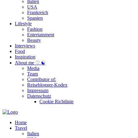
Italien
USA
Frankreich
Spanien
Lifestyle
Fashion
Entertainment
Beauty
Interviews
Food
Inspiration
About me ♡ ☯
Media
Team
Contributor of:
Reiseblogger-Kodex
Impressum
Datenschutz
Cookie Richtlinie
Home
Travel
Italien