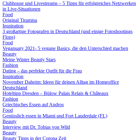
Clubhouse und Livestreams – 5 Tipps für erfolgreiches Netzwerken
in Live-Situationen
Food
Original Tiramisu
Inspiration
3 großartige Fotografen in Deutschland (und einige Fotoshootings
Flops)
Food
Veganuary 2021- 5 vegane Basics, die den Unterschied machen
Beauty
Meine Winter Beauty Stars
Fashion
Dating – das perfekte Outfit für die Frau
Inspiration
November Daheim: Ideen für deinen Alltag im Homeoffice
Deutschland
Hoteltipp Dresden – Bülow Palais Relais & Châteaux
Fashion
Griechisches Essen auf Andros
Food
Genüsslich essen in Miami und Fort Lauderdale (FL)
Beauty
Interview mit Dr. Tobias von Wild
Beauty
Beauty Tipps in der Corona Zeit