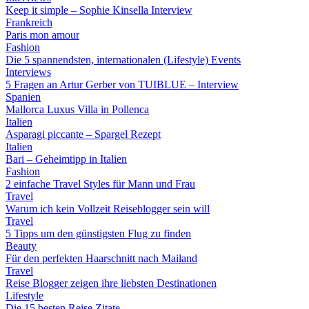
Keep it simple – Sophie Kinsella Interview
Frankreich
Paris mon amour
Fashion
Die 5 spannendsten, internationalen (Lifestyle) Events
Interviews
5 Fragen an Artur Gerber von TUIBLUE – Interview
Spanien
Mallorca Luxus Villa in Pollenca
Italien
Asparagi piccante – Spargel Rezept
Italien
Bari – Geheimtipp in Italien
Fashion
2 einfache Travel Styles für Mann und Frau
Travel
Warum ich kein Vollzeit Reiseblogger sein will
Travel
5 Tipps um den günstigsten Flug zu finden
Beauty
Für den perfekten Haarschnitt nach Mailand
Travel
Reise Blogger zeigen ihre liebsten Destinationen
Lifestyle
Die 15 besten Reise Zitate