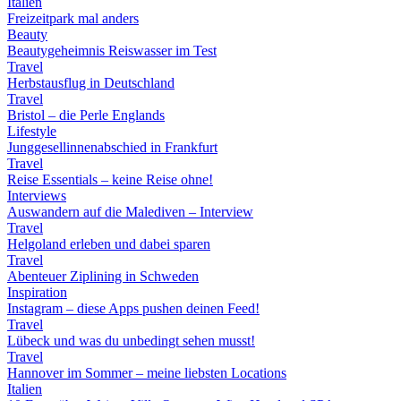
Italien
Freizeitpark mal anders
Beauty
Beautygeheimnis Reiswasser im Test
Travel
Herbstausflug in Deutschland
Travel
Bristol – die Perle Englands
Lifestyle
Junggesellinnenabschied in Frankfurt
Travel
Reise Essentials – keine Reise ohne!
Interviews
Auswandern auf die Malediven – Interview
Travel
Helgoland erleben und dabei sparen
Travel
Abenteuer Ziplining in Schweden
Inspiration
Instagram – diese Apps pushen deinen Feed!
Travel
Lübeck und was du unbedingt sehen musst!
Travel
Hannover im Sommer – meine liebsten Locations
Italien