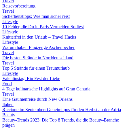
Travel
Reisevorbereitung
Travel
Sicherheitstipps: Wie man sicher reist
Lifestyle
10 Fehler, die Du in Paris Vermeiden Solltest
Lifestyle
Knitterfrei in den Urlaub – Travel Hacks
Lifestyle
Warum haben Flugzeuge Aschenbecher
Travel
Die besten Strände in Norddeutschland
Travel
Top 5 Strände für einen Traumurlaub
Lifestyle
Valentinstag: Ein Fest der Liebe
Food
4 Tage kulinarische Highlights auf Gran Canaria
Travel
Eine Gaumenreise durch New Orleans
Italien
Riccione im September: Geheimtipps für den Herbst an der Adria
Beauty
Beauty-Trends 2023: Die Top 8 Trends, die die Beauty-Branche
prägen