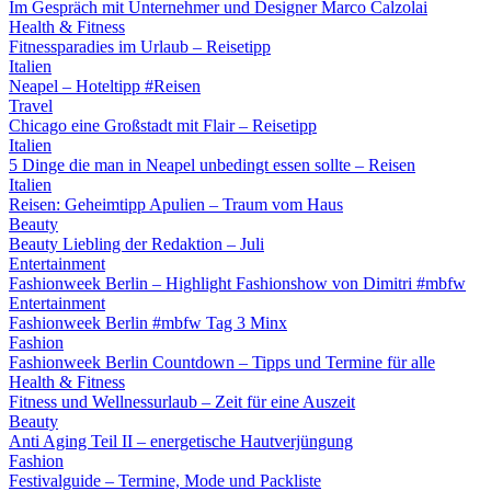
Im Gespräch mit Unternehmer und Designer Marco Calzolai
Health & Fitness
Fitnessparadies im Urlaub – Reisetipp
Italien
Neapel – Hoteltipp #Reisen
Travel
Chicago eine Großstadt mit Flair – Reisetipp
Italien
5 Dinge die man in Neapel unbedingt essen sollte – Reisen
Italien
Reisen: Geheimtipp Apulien – Traum vom Haus
Beauty
Beauty Liebling der Redaktion – Juli
Entertainment
Fashionweek Berlin – Highlight Fashionshow von Dimitri #mbfw
Entertainment
Fashionweek Berlin #mbfw Tag 3 Minx
Fashion
Fashionweek Berlin Countdown – Tipps und Termine für alle
Health & Fitness
Fitness und Wellnessurlaub – Zeit für eine Auszeit
Beauty
Anti Aging Teil II – energetische Hautverjüngung
Fashion
Festivalguide – Termine, Mode und Packliste