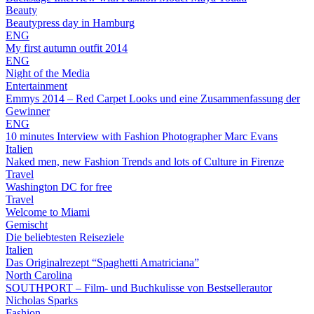
Beauty
Beautypress day in Hamburg
ENG
My first autumn outfit 2014
ENG
Night of the Media
Entertainment
Emmys 2014 – Red Carpet Looks und eine Zusammenfassung der
Gewinner
ENG
10 minutes Interview with Fashion Photographer Marc Evans
Italien
Naked men, new Fashion Trends and lots of Culture in Firenze
Travel
Washington DC for free
Travel
Welcome to Miami
Gemischt
Die beliebtesten Reiseziele
Italien
Das Originalrezept “Spaghetti Amatriciana”
North Carolina
SOUTHPORT – Film- und Buchkulisse von Bestsellerautor
Nicholas Sparks
Fashion