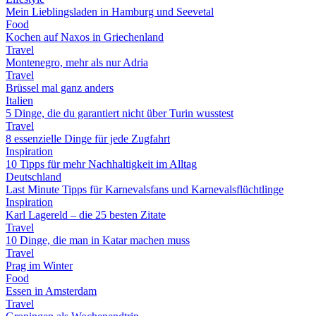
Mein Lieblingsladen in Hamburg und Seevetal
Food
Kochen auf Naxos in Griechenland
Travel
Montenegro, mehr als nur Adria
Travel
Brüssel mal ganz anders
Italien
5 Dinge, die du garantiert nicht über Turin wusstest
Travel
8 essenzielle Dinge für jede Zugfahrt
Inspiration
10 Tipps für mehr Nachhaltigkeit im Alltag
Deutschland
Last Minute Tipps für Karnevalsfans und Karnevalsflüchtlinge
Inspiration
Karl Lagereld – die 25 besten Zitate
Travel
10 Dinge, die man in Katar machen muss
Travel
Prag im Winter
Food
Essen in Amsterdam
Travel