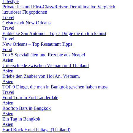
Lifestyle
Private Jets und First-Class-Reisen: Der ultimative Vergleich
luxuriöser Flugoptionen
Travel
Geisterstadt New Orleans
Travel
Entdecke San Antonio – Top 7 Dinge die du tun kannst
Travel
New Orleans – Top Restaurant Tipps
Food
Top 5 Spezialitäten und Rezepte aus Neapel
Asien
Unterschiede zwischen Vietnam und Thailand
Asien
Erlebe den Zauber von Hoi An, Vietnam.
Asien
TOP 9 Dinge, die man in Bankgok gesehen haben muss
Travel
Food Tour in Fort Lauderdale
Asien
Rooftop Bars in Bangkok
Asien
Ein Tag in Bangkok
Asien
Hard Rock Hotel Pattaya (Thailand)