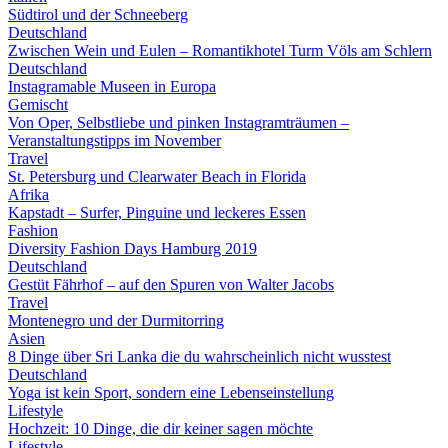
Südtirol und der Schneeberg
Deutschland
Zwischen Wein und Eulen – Romantikhotel Turm Völs am Schlern
Deutschland
Instagramable Museen in Europa
Gemischt
Von Oper, Selbstliebe und pinken Instagramträumen –
Veranstaltungstipps im November
Travel
St. Petersburg und Clearwater Beach in Florida
Afrika
Kapstadt – Surfer, Pinguine und leckeres Essen
Fashion
Diversity Fashion Days Hamburg 2019
Deutschland
Gestüt Fährhof – auf den Spuren von Walter Jacobs
Travel
Montenegro und der Durmitorring
Asien
8 Dinge über Sri Lanka die du wahrscheinlich nicht wusstest
Deutschland
Yoga ist kein Sport, sondern eine Lebenseinstellung
Lifestyle
Hochzeit: 10 Dinge, die dir keiner sagen möchte
Lifestyle