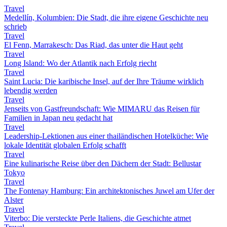
Travel
Medellín, Kolumbien: Die Stadt, die ihre eigene Geschichte neu
schrieb
Travel
El Fenn, Marrakesch: Das Riad, das unter die Haut geht
Travel
Long Island: Wo der Atlantik nach Erfolg riecht
Travel
Saint Lucia: Die karibische Insel, auf der Ihre Träume wirklich
lebendig werden
Travel
Jenseits von Gastfreundschaft: Wie MIMARU das Reisen für
Familien in Japan neu gedacht hat
Travel
Leadership-Lektionen aus einer thailändischen Hotelküche: Wie
lokale Identität globalen Erfolg schafft
Travel
Eine kulinarische Reise über den Dächern der Stadt: Bellustar
Tokyo
Travel
The Fontenay Hamburg: Ein architektonisches Juwel am Ufer der
Alster
Travel
Viterbo: Die versteckte Perle Italiens, die Geschichte atmet