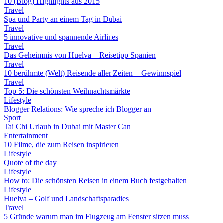
10 (Blog) Highlights aus 2015
Travel
Spa und Party an einem Tag in Dubai
Travel
5 innovative und spannende Airlines
Travel
Das Geheimnis von Huelva – Reisetipp Spanien
Travel
10 berühmte (Welt) Reisende aller Zeiten + Gewinnspiel
Travel
Top 5: Die schönsten Weihnachtsmärkte
Lifestyle
Blogger Relations: Wie spreche ich Blogger an
Sport
Tai Chi Urlaub in Dubai mit Master Can
Entertainment
10 Filme, die zum Reisen inspirieren
Lifestyle
Quote of the day
Lifestyle
How to: Die schönsten Reisen in einem Buch festgehalten
Lifestyle
Huelva – Golf und Landschaftsparadies
Travel
5 Gründe warum man im Flugzeug am Fenster sitzen muss