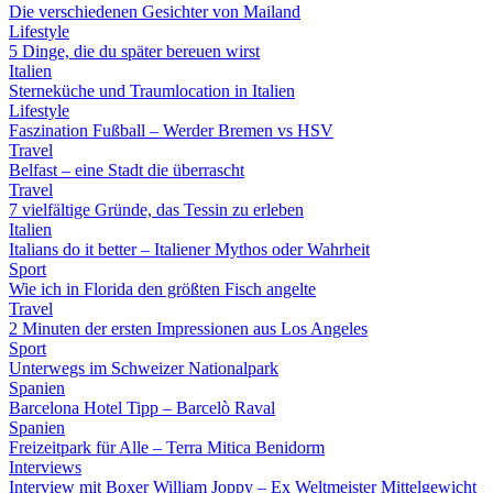
Die verschiedenen Gesichter von Mailand
Lifestyle
5 Dinge, die du später bereuen wirst
Italien
Sterneküche und Traumlocation in Italien
Lifestyle
Faszination Fußball – Werder Bremen vs HSV
Travel
Belfast – eine Stadt die überrascht
Travel
7 vielfältige Gründe, das Tessin zu erleben
Italien
Italians do it better – Italiener Mythos oder Wahrheit
Sport
Wie ich in Florida den größten Fisch angelte
Travel
2 Minuten der ersten Impressionen aus Los Angeles
Sport
Unterwegs im Schweizer Nationalpark
Spanien
Barcelona Hotel Tipp – Barcelò Raval
Spanien
Freizeitpark für Alle – Terra Mitica Benidorm
Interviews
Interview mit Boxer William Joppy – Ex Weltmeister Mittelgewicht