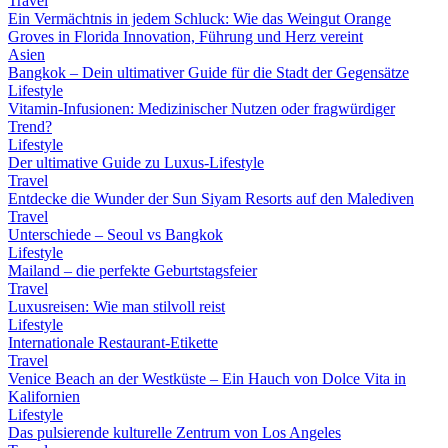
Travel
Ein Vermächtnis in jedem Schluck: Wie das Weingut Orange
Groves in Florida Innovation, Führung und Herz vereint
Asien
Bangkok – Dein ultimativer Guide für die Stadt der Gegensätze
Lifestyle
Vitamin-Infusionen: Medizinischer Nutzen oder fragwürdiger
Trend?
Lifestyle
Der ultimative Guide zu Luxus-Lifestyle
Travel
Entdecke die Wunder der Sun Siyam Resorts auf den Malediven
Travel
Unterschiede – Seoul vs Bangkok
Lifestyle
Mailand – die perfekte Geburtstagsfeier
Travel
Luxusreisen: Wie man stilvoll reist
Lifestyle
Internationale Restaurant-Etikette
Travel
Venice Beach an der Westküste – Ein Hauch von Dolce Vita in
Kalifornien
Lifestyle
Das pulsierende kulturelle Zentrum von Los Angeles