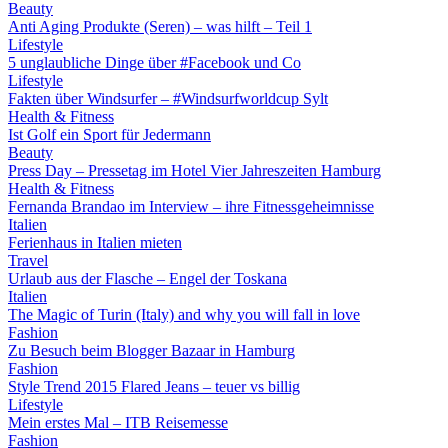
Beauty
Anti Aging Produkte (Seren) – was hilft – Teil 1
Lifestyle
5 unglaubliche Dinge über #Facebook und Co
Lifestyle
Fakten über Windsurfer – #Windsurfworldcup Sylt
Health & Fitness
Ist Golf ein Sport für Jedermann
Beauty
Press Day – Pressetag im Hotel Vier Jahreszeiten Hamburg
Health & Fitness
Fernanda Brandao im Interview – ihre Fitnessgeheimnisse
Italien
Ferienhaus in Italien mieten
Travel
Urlaub aus der Flasche – Engel der Toskana
Italien
The Magic of Turin (Italy) and why you will fall in love
Fashion
Zu Besuch beim Blogger Bazaar in Hamburg
Fashion
Style Trend 2015 Flared Jeans – teuer vs billig
Lifestyle
Mein erstes Mal – ITB Reisemesse
Fashion