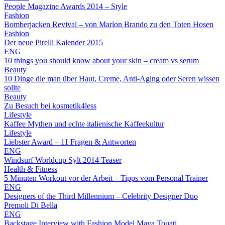
People Magazine Awards 2014 – Style
Fashion
Bomberjacken Revival – von Marlon Brando zu den Toten Hosen
Fashion
Der neue Pirelli Kalender 2015
ENG
10 things you should know about your skin – cream vs serum
Beauty
10 Dinge die man über Haut, Creme, Anti-Aging oder Seren wissen
sollte
Beauty
Zu Besuch bei kosmetik4less
Lifestyle
Kaffee Mythen und echte italienische Kaffeekultur
Lifestyle
Liebster Award – 11 Fragen & Antworten
ENG
Windsurf Worldcup Sylt 2014 Teaser
Health & Fitness
5 Minuten Workout vor der Arbeit – Tipps vom Personal Trainer
ENG
Designers of the Third Millennium – Celebrity Designer Duo
Premoli Di Bella
ENG
Backstage Interview with Fashion Model Maya Touati