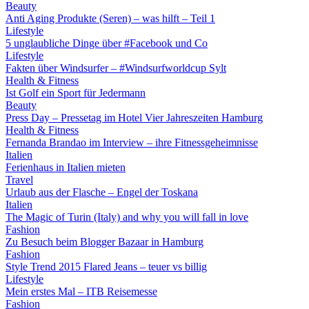
Beauty
Anti Aging Produkte (Seren) – was hilft – Teil 1
Lifestyle
5 unglaubliche Dinge über #Facebook und Co
Lifestyle
Fakten über Windsurfer – #Windsurfworldcup Sylt
Health & Fitness
Ist Golf ein Sport für Jedermann
Beauty
Press Day – Pressetag im Hotel Vier Jahreszeiten Hamburg
Health & Fitness
Fernanda Brandao im Interview – ihre Fitnessgeheimnisse
Italien
Ferienhaus in Italien mieten
Travel
Urlaub aus der Flasche – Engel der Toskana
Italien
The Magic of Turin (Italy) and why you will fall in love
Fashion
Zu Besuch beim Blogger Bazaar in Hamburg
Fashion
Style Trend 2015 Flared Jeans – teuer vs billig
Lifestyle
Mein erstes Mal – ITB Reisemesse
Fashion