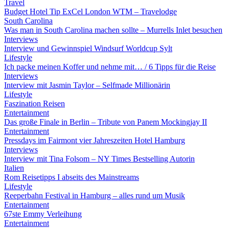
Travel
Budget Hotel Tip ExCel London WTM – Travelodge
South Carolina
Was man in South Carolina machen sollte – Murrells Inlet besuchen
Interviews
Interview und Gewinnspiel Windsurf Worldcup Sylt
Lifestyle
Ich packe meinen Koffer und nehme mit… / 6 Tipps für die Reise
Interviews
Interview mit Jasmin Taylor – Selfmade Millionärin
Lifestyle
Faszination Reisen
Entertainment
Das große Finale in Berlin – Tribute von Panem Mockingjay II
Entertainment
Pressdays im Fairmont vier Jahreszeiten Hotel Hamburg
Interviews
Interview mit Tina Folsom – NY Times Bestselling Autorin
Italien
Rom Reisetipps I abseits des Mainstreams
Lifestyle
Reeperbahn Festival in Hamburg – alles rund um Musik
Entertainment
67ste Emmy Verleihung
Entertainment