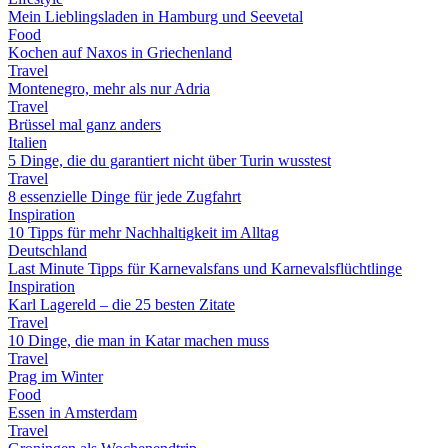
Mein Lieblingsladen in Hamburg und Seevetal
Food
Kochen auf Naxos in Griechenland
Travel
Montenegro, mehr als nur Adria
Travel
Brüssel mal ganz anders
Italien
5 Dinge, die du garantiert nicht über Turin wusstest
Travel
8 essenzielle Dinge für jede Zugfahrt
Inspiration
10 Tipps für mehr Nachhaltigkeit im Alltag
Deutschland
Last Minute Tipps für Karnevalsfans und Karnevalsflüchtlinge
Inspiration
Karl Lagereld – die 25 besten Zitate
Travel
10 Dinge, die man in Katar machen muss
Travel
Prag im Winter
Food
Essen in Amsterdam
Travel