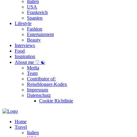
Italien
USA
Frankreich
Spanien
Lifestyle
Fashion
Entertainment
Beauty
Interviews
Food
Inspiration
About me ♡ ☯
Media
Team
Contributor of:
Reiseblogger-Kodex
Impressum
Datenschutz
Cookie Richtlinie
Home
Travel
Italien