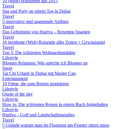
10 (Blog) Highlights aus 2015
Travel
Spa und Party an einem Tag in Dubai
Travel
5 innovative und spannende Airlines
Travel
Das Geheimnis von Huelva – Reisetipp Spanien
Travel
10 berühmte (Welt) Reisende aller Zeiten + Gewinnspiel
Travel
Top 5: Die schönsten Weihnachtsmärkte
Lifestyle
Blogger Relations: Wie spreche ich Blogger an
Sport
Tai Chi Urlaub in Dubai mit Master Can
Entertainment
10 Filme, die zum Reisen inspirieren
Lifestyle
Quote of the day
Lifestyle
How to: Die schönsten Reisen in einem Buch festgehalten
Lifestyle
Huelva – Golf und Landschaftsparadies
Travel
5 Gründe warum man im Flugzeug am Fenster sitzen muss