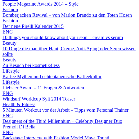
People Magazine Awards 2014 – Style
Fashion
Bomberjacken Revival – von Marlon Brando zu den Toten Hosen
Fashion
Der neue Pirelli Kalender 2015
ENG
10 things you should know about your skin – cream vs serum
Beauty
10 Dinge die man über Haut, Creme, Anti-Aging oder Seren wissen
sollte
Beauty
Zu Besuch bei kosmetik4less
Lifestyle
Kaffee Mythen und echte italienische Kaffeekultur
Lifestyle
Liebster Award – 11 Fragen & Antworten
ENG
Windsurf Worldcup Sylt 2014 Teaser
Health & Fitness
5 Minuten Workout vor der Arbeit – Tipps vom Personal Trainer
ENG
Designers of the Third Millennium – Celebrity Designer Duo
Premoli Di Bella
ENG
Backstage Interview with Fashion Model Maya Touati