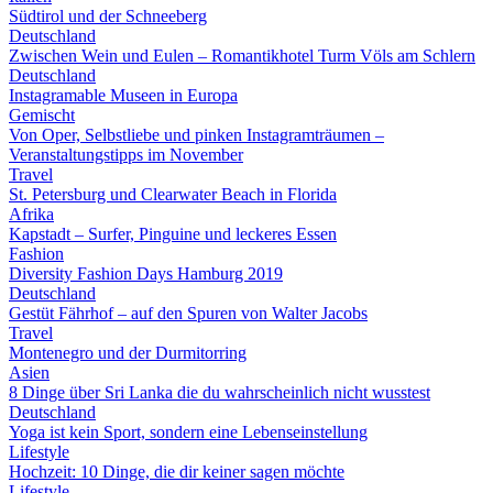
Südtirol und der Schneeberg
Deutschland
Zwischen Wein und Eulen – Romantikhotel Turm Völs am Schlern
Deutschland
Instagramable Museen in Europa
Gemischt
Von Oper, Selbstliebe und pinken Instagramträumen –
Veranstaltungstipps im November
Travel
St. Petersburg und Clearwater Beach in Florida
Afrika
Kapstadt – Surfer, Pinguine und leckeres Essen
Fashion
Diversity Fashion Days Hamburg 2019
Deutschland
Gestüt Fährhof – auf den Spuren von Walter Jacobs
Travel
Montenegro und der Durmitorring
Asien
8 Dinge über Sri Lanka die du wahrscheinlich nicht wusstest
Deutschland
Yoga ist kein Sport, sondern eine Lebenseinstellung
Lifestyle
Hochzeit: 10 Dinge, die dir keiner sagen möchte
Lifestyle