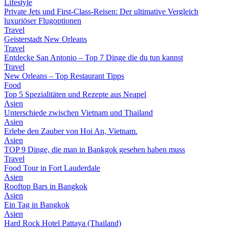
Lifestyle
Private Jets und First-Class-Reisen: Der ultimative Vergleich
luxuriöser Flugoptionen
Travel
Geisterstadt New Orleans
Travel
Entdecke San Antonio – Top 7 Dinge die du tun kannst
Travel
New Orleans – Top Restaurant Tipps
Food
Top 5 Spezialitäten und Rezepte aus Neapel
Asien
Unterschiede zwischen Vietnam und Thailand
Asien
Erlebe den Zauber von Hoi An, Vietnam.
Asien
TOP 9 Dinge, die man in Bankgok gesehen haben muss
Travel
Food Tour in Fort Lauderdale
Asien
Rooftop Bars in Bangkok
Asien
Ein Tag in Bangkok
Asien
Hard Rock Hotel Pattaya (Thailand)