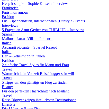
Keep it simple – Sophie Kinsella Interview
Frankreich
Paris mon amour
Fashion
Die 5 spannendsten, internationalen (Lifestyle) Events
Interviews
5 Fragen an Artur Gerber von TUIBLUE – Interview
Spanien
Mallorca Luxus Villa in Pollenca
Italien
Asparagi piccante – Spargel Rezept
Italien
Bari – Geheimtipp in Italien
Fashion
2 einfache Travel Styles für Mann und Frau
Travel
Warum ich kein Vollzeit Reiseblogger sein will
Travel
5 Tipps um den günstigsten Flug zu finden
Beauty
Für den perfekten Haarschnitt nach Mailand
Travel
Reise Blogger zeigen ihre liebsten Destinationen
Lifestyle
Die 15 besten Reise Zitate