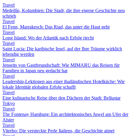
Travel
Medellín, Kolumbien: Die Stadt, die ihre eigene Geschichte neu
schrieb
Travel
El Fenn, Marrakesch: Das Riad, das unter die Haut geht
Travel
Long Island: Wo der Atlantik nach Erfolg riecht
Travel
Saint Lucia: Die karibische Insel, auf der Ihre Träume wirklich
lebendig werden
Travel
Jenseits von Gastfreundschaft: Wie MIMARU das Reisen für
Familien in Japan neu gedacht hat
Travel
Leadership-Lektionen aus einer thailändischen Hotelküche: Wie
lokale Identität globalen Erfolg schafft
Travel
Eine kulinarische Reise über den Dächern der Stadt: Bellustar
Tokyo
Travel
The Fontenay Hamburg: Ein architektonisches Juwel am Ufer der
Alster
Travel
Viterbo: Die versteckte Perle Italiens, die Geschichte atmet