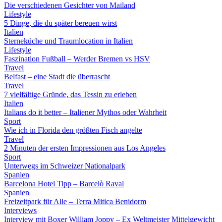
Die verschiedenen Gesichter von Mailand
Lifestyle
5 Dinge, die du später bereuen wirst
Italien
Sterneküche und Traumlocation in Italien
Lifestyle
Faszination Fußball – Werder Bremen vs HSV
Travel
Belfast – eine Stadt die überrascht
Travel
7 vielfältige Gründe, das Tessin zu erleben
Italien
Italians do it better – Italiener Mythos oder Wahrheit
Sport
Wie ich in Florida den größten Fisch angelte
Travel
2 Minuten der ersten Impressionen aus Los Angeles
Sport
Unterwegs im Schweizer Nationalpark
Spanien
Barcelona Hotel Tipp – Barcelò Raval
Spanien
Freizeitpark für Alle – Terra Mitica Benidorm
Interviews
Interview mit Boxer William Joppy – Ex Weltmeister Mittelgewicht