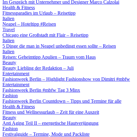
Im Gespräch mit Unternehmer und Designer Marco Calzolai
Health & Fitness
Fitnessparadies im Urlaub – Reisetipp
Italien
Neapel – Hoteltipp #Reisen
Travel
Chicago eine Großstadt mit Flair – Reisetipp
Italien
5 Dinge die man in Neapel unbedingt essen sollte – Reisen
Italien
Reisen: Geheimtipp Apulien – Traum vom Haus
Beauty
Beauty Liebling der Redaktion – Juli
Entertainment
Fashionweek Berlin – Highlight Fashionshow von Dimitri #mbfw
Entertainment
Fashionweek Berlin #mbfw Tag 3 Minx
Fashion
Fashionweek Berlin Countdown – Tipps und Termine für alle
Health & Fitness
Fitness und Wellnessurlaub – Zeit für eine Auszeit
Beauty
Anti Aging Teil II – energetische Hautverjüngung
Fashion
Festivalguide – Termine, Mode und Packliste