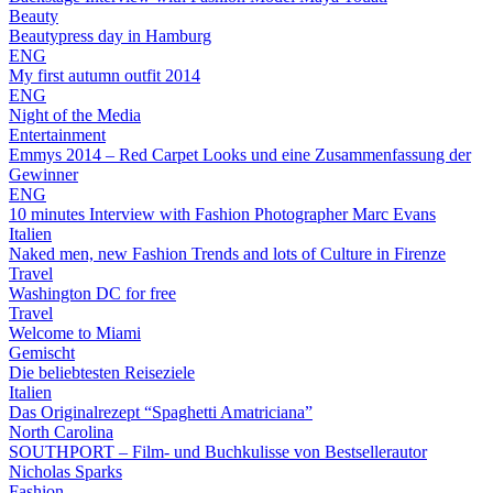
Beauty
Beautypress day in Hamburg
ENG
My first autumn outfit 2014
ENG
Night of the Media
Entertainment
Emmys 2014 – Red Carpet Looks und eine Zusammenfassung der
Gewinner
ENG
10 minutes Interview with Fashion Photographer Marc Evans
Italien
Naked men, new Fashion Trends and lots of Culture in Firenze
Travel
Washington DC for free
Travel
Welcome to Miami
Gemischt
Die beliebtesten Reiseziele
Italien
Das Originalrezept “Spaghetti Amatriciana”
North Carolina
SOUTHPORT – Film- und Buchkulisse von Bestsellerautor
Nicholas Sparks
Fashion