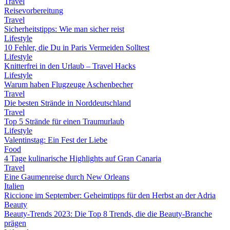
Travel
Reisevorbereitung
Travel
Sicherheitstipps: Wie man sicher reist
Lifestyle
10 Fehler, die Du in Paris Vermeiden Solltest
Lifestyle
Knitterfrei in den Urlaub – Travel Hacks
Lifestyle
Warum haben Flugzeuge Aschenbecher
Travel
Die besten Strände in Norddeutschland
Travel
Top 5 Strände für einen Traumurlaub
Lifestyle
Valentinstag: Ein Fest der Liebe
Food
4 Tage kulinarische Highlights auf Gran Canaria
Travel
Eine Gaumenreise durch New Orleans
Italien
Riccione im September: Geheimtipps für den Herbst an der Adria
Beauty
Beauty-Trends 2023: Die Top 8 Trends, die die Beauty-Branche
prägen