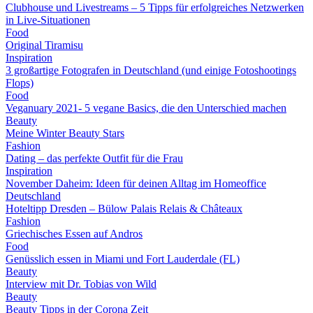
Clubhouse und Livestreams – 5 Tipps für erfolgreiches Netzwerken
in Live-Situationen
Food
Original Tiramisu
Inspiration
3 großartige Fotografen in Deutschland (und einige Fotoshootings
Flops)
Food
Veganuary 2021- 5 vegane Basics, die den Unterschied machen
Beauty
Meine Winter Beauty Stars
Fashion
Dating – das perfekte Outfit für die Frau
Inspiration
November Daheim: Ideen für deinen Alltag im Homeoffice
Deutschland
Hoteltipp Dresden – Bülow Palais Relais & Châteaux
Fashion
Griechisches Essen auf Andros
Food
Genüsslich essen in Miami und Fort Lauderdale (FL)
Beauty
Interview mit Dr. Tobias von Wild
Beauty
Beauty Tipps in der Corona Zeit