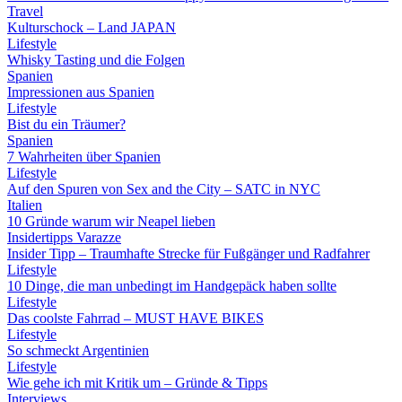
Travel
Kulturschock – Land JAPAN
Lifestyle
Whisky Tasting und die Folgen
Spanien
Impressionen aus Spanien
Lifestyle
Bist du ein Träumer?
Spanien
7 Wahrheiten über Spanien
Lifestyle
Auf den Spuren von Sex and the City – SATC in NYC
Italien
10 Gründe warum wir Neapel lieben
Insidertipps Varazze
Insider Tipp – Traumhafte Strecke für Fußgänger und Radfahrer
Lifestyle
10 Dinge, die man unbedingt im Handgepäck haben sollte
Lifestyle
Das coolste Fahrrad – MUST HAVE BIKES
Lifestyle
So schmeckt Argentinien
Lifestyle
Wie gehe ich mit Kritik um – Gründe & Tipps
Interviews