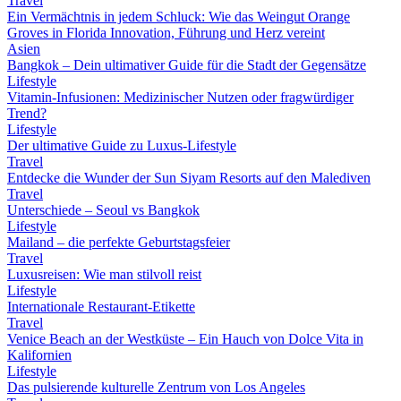
Travel
Ein Vermächtnis in jedem Schluck: Wie das Weingut Orange
Groves in Florida Innovation, Führung und Herz vereint
Asien
Bangkok – Dein ultimativer Guide für die Stadt der Gegensätze
Lifestyle
Vitamin-Infusionen: Medizinischer Nutzen oder fragwürdiger
Trend?
Lifestyle
Der ultimative Guide zu Luxus-Lifestyle
Travel
Entdecke die Wunder der Sun Siyam Resorts auf den Malediven
Travel
Unterschiede – Seoul vs Bangkok
Lifestyle
Mailand – die perfekte Geburtstagsfeier
Travel
Luxusreisen: Wie man stilvoll reist
Lifestyle
Internationale Restaurant-Etikette
Travel
Venice Beach an der Westküste – Ein Hauch von Dolce Vita in
Kalifornien
Lifestyle
Das pulsierende kulturelle Zentrum von Los Angeles