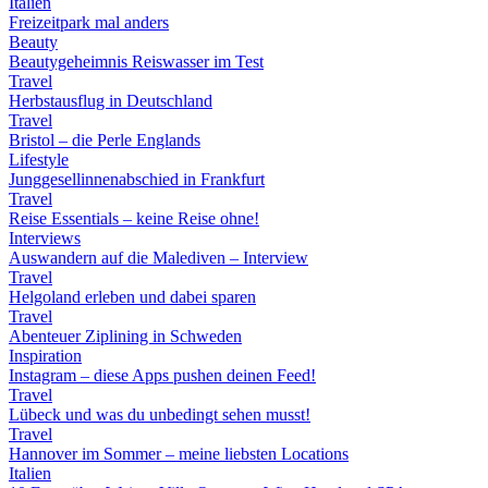
Italien
Freizeitpark mal anders
Beauty
Beautygeheimnis Reiswasser im Test
Travel
Herbstausflug in Deutschland
Travel
Bristol – die Perle Englands
Lifestyle
Junggesellinnenabschied in Frankfurt
Travel
Reise Essentials – keine Reise ohne!
Interviews
Auswandern auf die Malediven – Interview
Travel
Helgoland erleben und dabei sparen
Travel
Abenteuer Ziplining in Schweden
Inspiration
Instagram – diese Apps pushen deinen Feed!
Travel
Lübeck und was du unbedingt sehen musst!
Travel
Hannover im Sommer – meine liebsten Locations
Italien