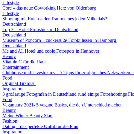
Lifestyle
Core – das neue Coworking Herz von Oldenburg
Lifestyle
Shooting mit Eulen – der Traum eines jeden Millenials?
Deutschland
Top 3 – Hotel Frühstück in Deutschland
Deutschland
Museum of Popcorn – zuckersüße Fotokulissen in Hamburg
Deutschland
Me and All Hotel und coole Fotospots in Hannover
Beauty
Vitamin C für die Haut
Entertainment
Clubhouse und Livestreams – 5 Tipps für erfolgreiches Netzwerken i
Food
Original Tiramisu
Inspiration
3 großartige Fotografen in Deutschland (und einige Fotoshootings Fl
Food
Veganuary 2021- 5 vegane Basics, die den Unterschied machen
Beauty
Meine Winter Beauty Stars
Fashion
Dating – das perfekte Outfit für die Frau
Inspiration