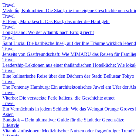
Travel
Medellín, Kolumbien: Die Stadt, die ihre eigene Geschichte neu schri
Travel
El Fenn, Marrakesch: Das Riad, das unter die Haut geht
Travel
Long Island: Wo der Atlantik nach Erfolg riecht
Travel
Saint Lucia: Die karibische Insel, auf der Ihre Träume wirklich leben
Travel
Jenseits von Gastfreundschaft: Wie MIMARU das Reisen für Familien
Travel
Leadership-Lektionen aus einer thailändischen Hotelküche: Wie lokale 
Travel
Eine kulinarische Reise über den Dächern der Stadt: Bellustar Tokyo
Travel
The Fontenay Hamburg: Ein architektonisches Juwel am Ufer der Als
Travel
Viterbo: Die versteckte Perle Italiens, die Geschichte atmet
Travel
Ein Vermächtnis in jedem Schluck: Wie das Weingut Orange Groves i
Asien
Bangkok – Dein ultimativer Guide für die Stadt der Gegensätze
Lifestyle
Vitamin-Infusionen: Medizinischer Nutzen oder fragwürdiger Trend?