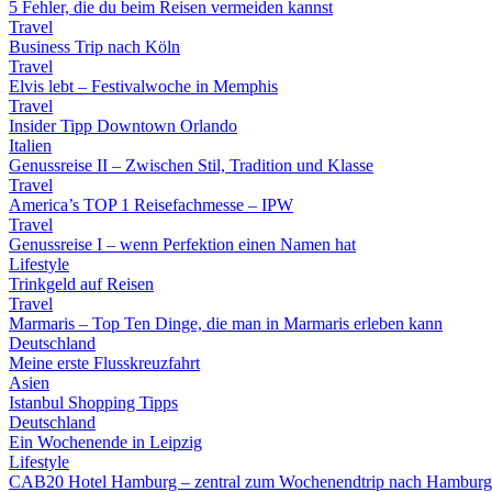
5 Fehler, die du beim Reisen vermeiden kannst
Travel
Business Trip nach Köln
Travel
Elvis lebt – Festivalwoche in Memphis
Travel
Insider Tipp Downtown Orlando
Italien
Genussreise II – Zwischen Stil, Tradition und Klasse
Travel
America’s TOP 1 Reisefachmesse – IPW
Travel
Genussreise I – wenn Perfektion einen Namen hat
Lifestyle
Trinkgeld auf Reisen
Travel
Marmaris – Top Ten Dinge, die man in Marmaris erleben kann
Deutschland
Meine erste Flusskreuzfahrt
Asien
Istanbul Shopping Tipps
Deutschland
Ein Wochenende in Leipzig
Lifestyle
CAB20 Hotel Hamburg – zentral zum Wochenendtrip nach Hamburg