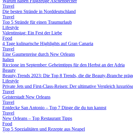
Warum haben Flugzeuge Aschenbecher
Travel
Die besten Strände in Norddeutschland
Travel
Top 5 Strände für einen Traumurlaub
Lifestyle
Valentinstag: Ein Fest der Liebe
Food
4 Tage kulinarische Highlights auf Gran Canaria
Travel
Eine Gaumenreise durch New Orleans
Italien
Riccione im September: Geheimtipps für den Herbst an der Adria
Beauty
Beauty-Trends 2023: Die Top 8 Trends, die die Beauty-Branche präg
Lifestyle
Private Jets und First-Class-Reisen: Der ultimative Vergleich luxuriö
Travel
Geisterstadt New Orleans
Travel
Entdecke San Antonio – Top 7 Dinge die du tun kannst
Travel
New Orleans – Top Restaurant Tipps
Food
Top 5 Spezialitäten und Rezepte aus Neapel