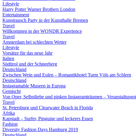
Lifestyle
Harry Potter Warner Brothers London
Entertainment
Kunstrausch Party in der Kunsthalle Bremen
Travel
Willkommen in der WONDR Experience
Travel
Amsterdam bei schlechten Wetter
Lifestyle
Vorsätze für das neue Jahr
Italien
Südtirol und der Schneeberg
Deutschland
Zwischen Wein und Eulen – Romantikhotel Turm Völs am Schlern
Deutschland
Instagramable Museen in Europa
Gemischt
Von Oper, Selbstliebe und pinken Instagramträumen – Veranstaltung
Travel
St. Petersburg und Clearwater Beach in Florida
Afrika
Kapstadt – Surfer, Pinguine und leckeres Essen
Fashion
Diversity Fashion Days Hamburg 2019
Deutschland