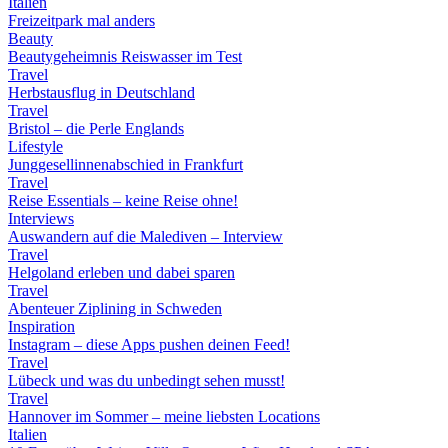
Italien
Freizeitpark mal anders
Beauty
Beautygeheimnis Reiswasser im Test
Travel
Herbstausflug in Deutschland
Travel
Bristol – die Perle Englands
Lifestyle
Junggesellinnenabschied in Frankfurt
Travel
Reise Essentials – keine Reise ohne!
Interviews
Auswandern auf die Malediven – Interview
Travel
Helgoland erleben und dabei sparen
Travel
Abenteuer Ziplining in Schweden
Inspiration
Instagram – diese Apps pushen deinen Feed!
Travel
Lübeck und was du unbedingt sehen musst!
Travel
Hannover im Sommer – meine liebsten Locations
Italien