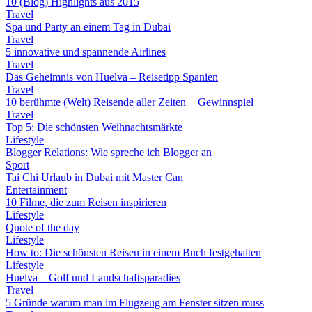
10 (Blog) Highlights aus 2015
Travel
Spa und Party an einem Tag in Dubai
Travel
5 innovative und spannende Airlines
Travel
Das Geheimnis von Huelva – Reisetipp Spanien
Travel
10 berühmte (Welt) Reisende aller Zeiten + Gewinnspiel
Travel
Top 5: Die schönsten Weihnachtsmärkte
Lifestyle
Blogger Relations: Wie spreche ich Blogger an
Sport
Tai Chi Urlaub in Dubai mit Master Can
Entertainment
10 Filme, die zum Reisen inspirieren
Lifestyle
Quote of the day
Lifestyle
How to: Die schönsten Reisen in einem Buch festgehalten
Lifestyle
Huelva – Golf und Landschaftsparadies
Travel
5 Gründe warum man im Flugzeug am Fenster sitzen muss