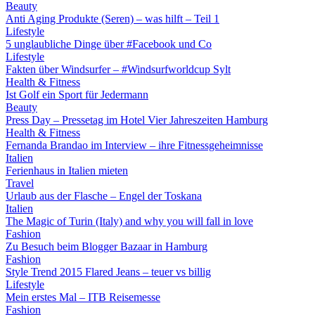
Beauty
Anti Aging Produkte (Seren) – was hilft – Teil 1
Lifestyle
5 unglaubliche Dinge über #Facebook und Co
Lifestyle
Fakten über Windsurfer – #Windsurfworldcup Sylt
Health & Fitness
Ist Golf ein Sport für Jedermann
Beauty
Press Day – Pressetag im Hotel Vier Jahreszeiten Hamburg
Health & Fitness
Fernanda Brandao im Interview – ihre Fitnessgeheimnisse
Italien
Ferienhaus in Italien mieten
Travel
Urlaub aus der Flasche – Engel der Toskana
Italien
The Magic of Turin (Italy) and why you will fall in love
Fashion
Zu Besuch beim Blogger Bazaar in Hamburg
Fashion
Style Trend 2015 Flared Jeans – teuer vs billig
Lifestyle
Mein erstes Mal – ITB Reisemesse
Fashion