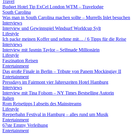
Travel
Budget Hotel Tip ExCel London WTM – Travelodge
South Carolina
Was man in South Carolina machen sollte – Murrells Inlet besuchen
Interviews
Interview und Gewinnspiel Windsurf Worldcup Sylt
Lifestyle
Ich packe meinen Koffer und nehme mit… / 6 Tipps für die Reise
Interviews
Interview mit Jasmin Taylor – Selfmade Millionärin
Lifestyle
Faszination Reisen
Entertainment
Das große Finale in Berlin – Tribute von Panem Mockingjay II
Entertainment
Pressdays im Fairmont vier Jahreszeiten Hotel Hamburg
Interviews
Interview mit Tina Folsom – NY Times Bestselling Autorin
Italien
Rom Reisetipps I abseits des Mainstreams
Lifestyle
Reeperbahn Festival in Hamburg – alles rund um Musik
Entertainment
67ste Emmy Verleihung
Entertainment