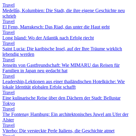
Travel
Medellín, Kolumbien: Die Stadt, die ihre eigene Geschichte neu
schrieb
Travel
El Fenn, Marrakesch: Das Riad, das unter die Haut geht
Travel
Long Island: Wo der Atlantik nach Erfolg riecht
Travel
Saint Lucia: Die karibische Insel, auf der Ihre Träume wirklich
lebendig werden
Travel
Jenseits von Gastfreundschaft: Wie MIMARU das Reisen für
Familien in Japan neu gedacht hat
Travel
Leadership-Lektionen aus einer thailändischen Hotelküche: Wie
lokale Identität globalen Erfolg schafft
Travel
Eine kulinarische Reise über den Dächern der Stadt: Bellustar
Tokyo
Travel
The Fontenay Hamburg: Ein architektonisches Juwel am Ufer der
Alster
Travel
Viterbo: Die versteckte Perle Italiens, die Geschichte atmet