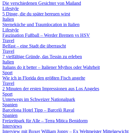
Die verschiedenen Gesichter von Mailand
Lifestyle
5 Dinge, die du später bereuen wirst
Italien
Sterneküche und Traumlocation in Italien
Lifestyle
Faszination Fußball – Werder Bremen vs HSV
Travel
Belfast – eine Stadt die überrascht
Travel
7 vielfältige Gründe, das Tessin zu erleben
Italien
Italians do it better – Italiener Mythos oder Wahrheit
Sport
Wie ich in Florida den größten Fisch angelte
Travel
2 Minuten der ersten Impressionen aus Los Angeles
Sport
Unterwegs im Schweizer Nationalpark
Spanien
Barcelona Hotel Tipp – Barcelò Raval
Spanien
Freizeitpark für Alle – Terra Mitica Benidorm
Interviews
Interview mit Boxer William Joppy – Ex Weltmeister Mittelgewicht