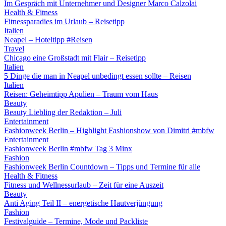
Im Gespräch mit Unternehmer und Designer Marco Calzolai
Health & Fitness
Fitnessparadies im Urlaub – Reisetipp
Italien
Neapel – Hoteltipp #Reisen
Travel
Chicago eine Großstadt mit Flair – Reisetipp
Italien
5 Dinge die man in Neapel unbedingt essen sollte – Reisen
Italien
Reisen: Geheimtipp Apulien – Traum vom Haus
Beauty
Beauty Liebling der Redaktion – Juli
Entertainment
Fashionweek Berlin – Highlight Fashionshow von Dimitri #mbfw
Entertainment
Fashionweek Berlin #mbfw Tag 3 Minx
Fashion
Fashionweek Berlin Countdown – Tipps und Termine für alle
Health & Fitness
Fitness und Wellnessurlaub – Zeit für eine Auszeit
Beauty
Anti Aging Teil II – energetische Hautverjüngung
Fashion
Festivalguide – Termine, Mode und Packliste