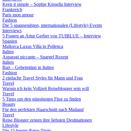
Keep it simple – Sophie Kinsella Interview
Frankreich
Paris mon amour
Fashion
Die 5 spannendsten, internationalen (Lifestyle) Events
Interviews
5 Fragen an Artur Gerber von TUIBLUE – Interview
Spanien
Mallorca Luxus Villa in Pollenca
Italien
Asparagi piccante – Spargel Rezept
Italien
Bari – Geheimtipp in Italien
Fashion
2 einfache Travel Styles für Mann und Frau
Travel
Warum ich kein Vollzeit Reiseblogger sein will
Travel
5 Tipps um den günstigsten Flug zu finden
Beauty
Für den perfekten Haarschnitt nach Mailand
Travel
Reise Blogger zeigen ihre liebsten Destinationen
Lifestyle
Die 15 besten Reise Zitate