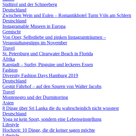
Südtirol und der Schneeberg
Deutschland
Zwischen Wein und Eulen – Romantikhotel Turm Völs am Schlern
Deutschland
Instagramable Museen in Europa
Gemischt
Von Oper, Selbstliebe und pinken Instagramträumen –
Veranstaltungstipps im November
Travel
St. Petersburg und Clearwater Beach in Florida
Afrika
Kapstadt – Surfer, Pinguine und leckeres Essen
Fashion
Diversity Fashion Days Hamburg 2019
Deutschland
Gestüt Fährhof – auf den Spuren von Walter Jacobs
Travel
Montenegro und der Durmitorring
Asien
8 Dinge über Sri Lanka die du wahrscheinlich nicht wusstest
Deutschland
Yoga ist kein Sport, sondern eine Lebenseinstellung
Lifestyle
Hochzeit: 10 Dinge, die dir keiner sagen möchte
Lifestyle