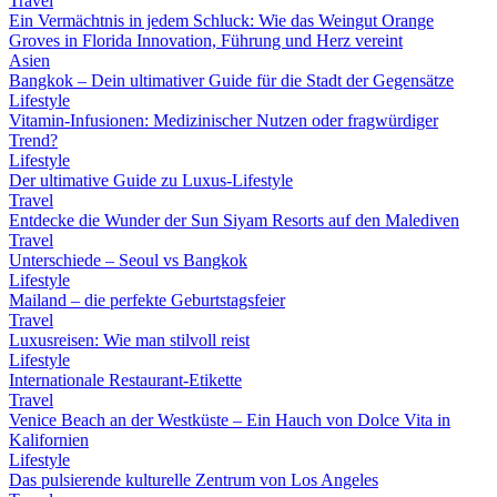
Travel
Ein Vermächtnis in jedem Schluck: Wie das Weingut Orange
Groves in Florida Innovation, Führung und Herz vereint
Asien
Bangkok – Dein ultimativer Guide für die Stadt der Gegensätze
Lifestyle
Vitamin-Infusionen: Medizinischer Nutzen oder fragwürdiger
Trend?
Lifestyle
Der ultimative Guide zu Luxus-Lifestyle
Travel
Entdecke die Wunder der Sun Siyam Resorts auf den Malediven
Travel
Unterschiede – Seoul vs Bangkok
Lifestyle
Mailand – die perfekte Geburtstagsfeier
Travel
Luxusreisen: Wie man stilvoll reist
Lifestyle
Internationale Restaurant-Etikette
Travel
Venice Beach an der Westküste – Ein Hauch von Dolce Vita in
Kalifornien
Lifestyle
Das pulsierende kulturelle Zentrum von Los Angeles