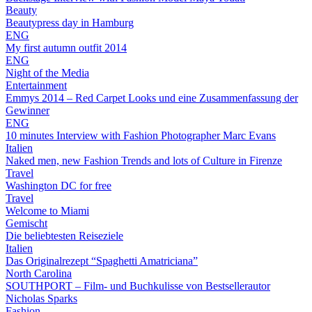
Beauty
Beautypress day in Hamburg
ENG
My first autumn outfit 2014
ENG
Night of the Media
Entertainment
Emmys 2014 – Red Carpet Looks und eine Zusammenfassung der
Gewinner
ENG
10 minutes Interview with Fashion Photographer Marc Evans
Italien
Naked men, new Fashion Trends and lots of Culture in Firenze
Travel
Washington DC for free
Travel
Welcome to Miami
Gemischt
Die beliebtesten Reiseziele
Italien
Das Originalrezept “Spaghetti Amatriciana”
North Carolina
SOUTHPORT – Film- und Buchkulisse von Bestsellerautor
Nicholas Sparks
Fashion