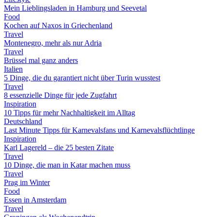
Mein Lieblingsladen in Hamburg und Seevetal
Food
Kochen auf Naxos in Griechenland
Travel
Montenegro, mehr als nur Adria
Travel
Brüssel mal ganz anders
Italien
5 Dinge, die du garantiert nicht über Turin wusstest
Travel
8 essenzielle Dinge für jede Zugfahrt
Inspiration
10 Tipps für mehr Nachhaltigkeit im Alltag
Deutschland
Last Minute Tipps für Karnevalsfans und Karnevalsflüchtlinge
Inspiration
Karl Lagereld – die 25 besten Zitate
Travel
10 Dinge, die man in Katar machen muss
Travel
Prag im Winter
Food
Essen in Amsterdam
Travel