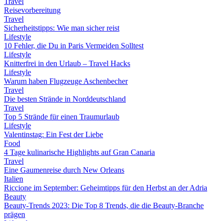
Travel
Reisevorbereitung
Travel
Sicherheitstipps: Wie man sicher reist
Lifestyle
10 Fehler, die Du in Paris Vermeiden Solltest
Lifestyle
Knitterfrei in den Urlaub – Travel Hacks
Lifestyle
Warum haben Flugzeuge Aschenbecher
Travel
Die besten Strände in Norddeutschland
Travel
Top 5 Strände für einen Traumurlaub
Lifestyle
Valentinstag: Ein Fest der Liebe
Food
4 Tage kulinarische Highlights auf Gran Canaria
Travel
Eine Gaumenreise durch New Orleans
Italien
Riccione im September: Geheimtipps für den Herbst an der Adria
Beauty
Beauty-Trends 2023: Die Top 8 Trends, die die Beauty-Branche
prägen