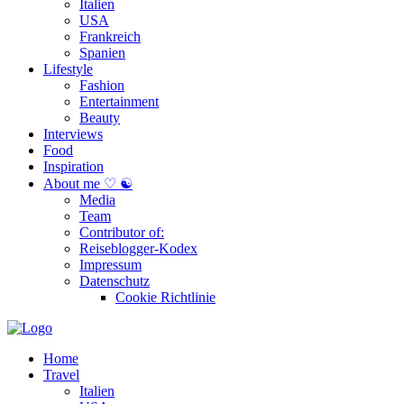
Italien
USA
Frankreich
Spanien
Lifestyle
Fashion
Entertainment
Beauty
Interviews
Food
Inspiration
About me ♡ ☯
Media
Team
Contributor of:
Reiseblogger-Kodex
Impressum
Datenschutz
Cookie Richtlinie
Home
Travel
Italien