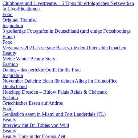
Clubhouse und Livestreams – 5 Tipps für erfolgreiches Netzwerken
in Live-Situationen
Food
Original Tiramisu
Inspiration
3 großartige Fotografen in Deutschland (und einige Fotoshootings
Flops)
Food
Veganuary 2021- 5 vegane Basics, die den Unterschied machen
Beauty
Meine Winter Beauty Stars
Fashion
Dating – das perfekte Outfit für die Frau
Inspiration
November Daheim: Ideen für deinen Alltag im Homeoffice
Deutschland
Hoteltipp Dresden – Bülow Palais Relais & Châteaux
Fashion
Griechisches Essen auf Andros
Food
Genüsslich essen in Miami und Fort Lauderdale (FL)
Beauty
Interview mit Dr. Tobias von Wild
Beauty
Beauty Tipps in der Corona Zeit