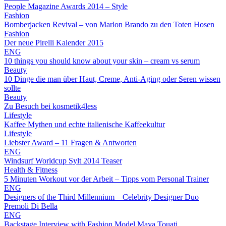
People Magazine Awards 2014 – Style
Fashion
Bomberjacken Revival – von Marlon Brando zu den Toten Hosen
Fashion
Der neue Pirelli Kalender 2015
ENG
10 things you should know about your skin – cream vs serum
Beauty
10 Dinge die man über Haut, Creme, Anti-Aging oder Seren wissen
sollte
Beauty
Zu Besuch bei kosmetik4less
Lifestyle
Kaffee Mythen und echte italienische Kaffeekultur
Lifestyle
Liebster Award – 11 Fragen & Antworten
ENG
Windsurf Worldcup Sylt 2014 Teaser
Health & Fitness
5 Minuten Workout vor der Arbeit – Tipps vom Personal Trainer
ENG
Designers of the Third Millennium – Celebrity Designer Duo
Premoli Di Bella
ENG
Backstage Interview with Fashion Model Maya Touati