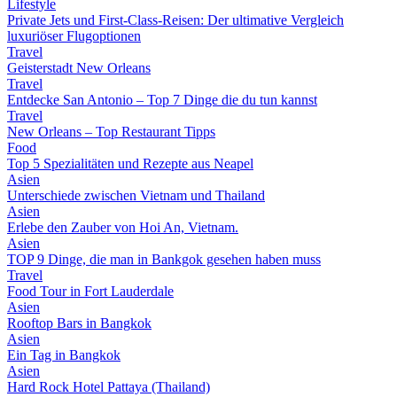
Lifestyle
Private Jets und First-Class-Reisen: Der ultimative Vergleich
luxuriöser Flugoptionen
Travel
Geisterstadt New Orleans
Travel
Entdecke San Antonio – Top 7 Dinge die du tun kannst
Travel
New Orleans – Top Restaurant Tipps
Food
Top 5 Spezialitäten und Rezepte aus Neapel
Asien
Unterschiede zwischen Vietnam und Thailand
Asien
Erlebe den Zauber von Hoi An, Vietnam.
Asien
TOP 9 Dinge, die man in Bankgok gesehen haben muss
Travel
Food Tour in Fort Lauderdale
Asien
Rooftop Bars in Bangkok
Asien
Ein Tag in Bangkok
Asien
Hard Rock Hotel Pattaya (Thailand)