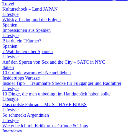
Travel
Kulturschock – Land JAPAN
Lifestyle
Whisky Tasting und die Folgen
Spanien
Impressionen aus Spanien
Lifestyle
Bist du ein Träumer?
Spanien
7 Wahrheiten über Spanien
Lifestyle
Auf den Spuren von Sex and the City – SATC in NYC
Italien
10 Gründe warum wir Neapel lieben
Insidertipps Varazze
Insider Tipp – Traumhafte Strecke für Fußgänger und Radfahrer
Lifestyle
10 Dinge, die man unbedingt im Handgepäck haben sollte
Lifestyle
Das coolste Fahrrad – MUST HAVE BIKES
Lifestyle
So schmeckt Argentinien
Lifestyle
Wie gehe ich mit Kritik um – Gründe & Tipps
Interviews