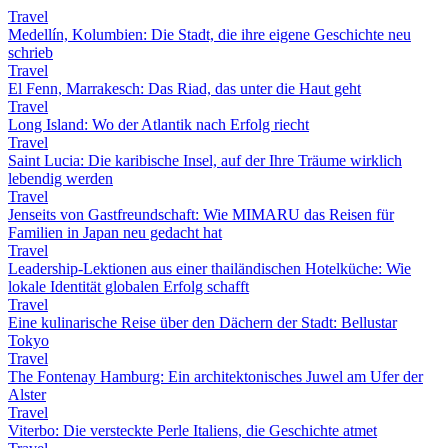
Travel
Medellín, Kolumbien: Die Stadt, die ihre eigene Geschichte neu
schrieb
Travel
El Fenn, Marrakesch: Das Riad, das unter die Haut geht
Travel
Long Island: Wo der Atlantik nach Erfolg riecht
Travel
Saint Lucia: Die karibische Insel, auf der Ihre Träume wirklich
lebendig werden
Travel
Jenseits von Gastfreundschaft: Wie MIMARU das Reisen für
Familien in Japan neu gedacht hat
Travel
Leadership-Lektionen aus einer thailändischen Hotelküche: Wie
lokale Identität globalen Erfolg schafft
Travel
Eine kulinarische Reise über den Dächern der Stadt: Bellustar
Tokyo
Travel
The Fontenay Hamburg: Ein architektonisches Juwel am Ufer der
Alster
Travel
Viterbo: Die versteckte Perle Italiens, die Geschichte atmet