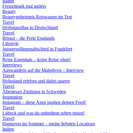
Italien
Freizeitpark mal anders
Beauty
Beautygeheimnis Reiswasser im Test
Travel
Herbstausflug in Deutschland
Travel
Bristol – die Perle Englands
Lifestyle
Junggesellinnenabschied in Frankfurt
Travel
Reise Essentials – keine Reise ohne!
Interviews
Auswandern auf die Malediven – Interview
Travel
Helgoland erleben und dabei sparen
Travel
Abenteuer Ziplining in Schweden
Inspiration
Instagram – diese Apps pushen deinen Feed!
Travel
Lübeck und was du unbedingt sehen musst!
Travel
Hannover im Sommer – meine liebsten Locations
Italien