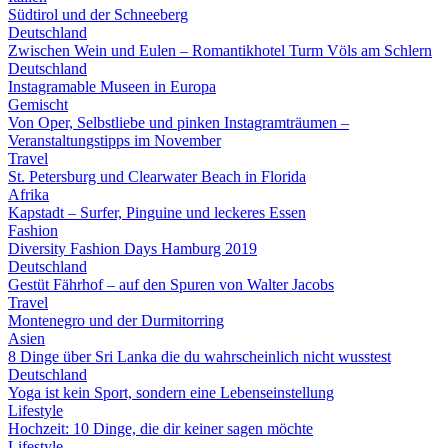
Südtirol und der Schneeberg
Deutschland
Zwischen Wein und Eulen – Romantikhotel Turm Völs am Schlern
Deutschland
Instagramable Museen in Europa
Gemischt
Von Oper, Selbstliebe und pinken Instagramträumen –
Veranstaltungstipps im November
Travel
St. Petersburg und Clearwater Beach in Florida
Afrika
Kapstadt – Surfer, Pinguine und leckeres Essen
Fashion
Diversity Fashion Days Hamburg 2019
Deutschland
Gestüt Fährhof – auf den Spuren von Walter Jacobs
Travel
Montenegro und der Durmitorring
Asien
8 Dinge über Sri Lanka die du wahrscheinlich nicht wusstest
Deutschland
Yoga ist kein Sport, sondern eine Lebenseinstellung
Lifestyle
Hochzeit: 10 Dinge, die dir keiner sagen möchte
Lifestyle