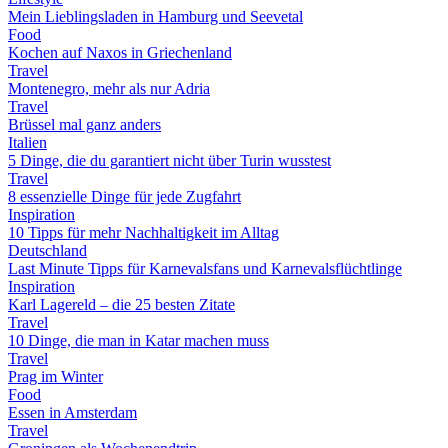
Mein Lieblingsladen in Hamburg und Seevetal
Food
Kochen auf Naxos in Griechenland
Travel
Montenegro, mehr als nur Adria
Travel
Brüssel mal ganz anders
Italien
5 Dinge, die du garantiert nicht über Turin wusstest
Travel
8 essenzielle Dinge für jede Zugfahrt
Inspiration
10 Tipps für mehr Nachhaltigkeit im Alltag
Deutschland
Last Minute Tipps für Karnevalsfans und Karnevalsflüchtlinge
Inspiration
Karl Lagereld – die 25 besten Zitate
Travel
10 Dinge, die man in Katar machen muss
Travel
Prag im Winter
Food
Essen in Amsterdam
Travel