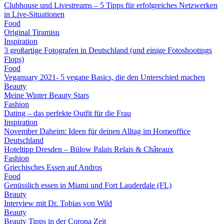
Clubhouse und Livestreams – 5 Tipps für erfolgreiches Netzwerken
in Live-Situationen
Food
Original Tiramisu
Inspiration
3 großartige Fotografen in Deutschland (und einige Fotoshootings
Flops)
Food
Veganuary 2021- 5 vegane Basics, die den Unterschied machen
Beauty
Meine Winter Beauty Stars
Fashion
Dating – das perfekte Outfit für die Frau
Inspiration
November Daheim: Ideen für deinen Alltag im Homeoffice
Deutschland
Hoteltipp Dresden – Bülow Palais Relais & Châteaux
Fashion
Griechisches Essen auf Andros
Food
Genüsslich essen in Miami und Fort Lauderdale (FL)
Beauty
Interview mit Dr. Tobias von Wild
Beauty
Beauty Tipps in der Corona Zeit