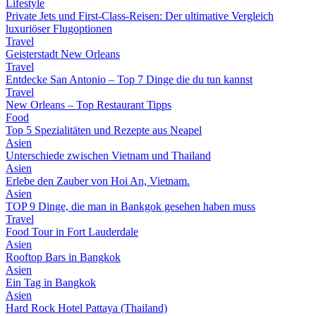
Lifestyle
Private Jets und First-Class-Reisen: Der ultimative Vergleich
luxuriöser Flugoptionen
Travel
Geisterstadt New Orleans
Travel
Entdecke San Antonio – Top 7 Dinge die du tun kannst
Travel
New Orleans – Top Restaurant Tipps
Food
Top 5 Spezialitäten und Rezepte aus Neapel
Asien
Unterschiede zwischen Vietnam und Thailand
Asien
Erlebe den Zauber von Hoi An, Vietnam.
Asien
TOP 9 Dinge, die man in Bankgok gesehen haben muss
Travel
Food Tour in Fort Lauderdale
Asien
Rooftop Bars in Bangkok
Asien
Ein Tag in Bangkok
Asien
Hard Rock Hotel Pattaya (Thailand)