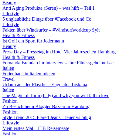
Beauty
Anti Aging Produkte (Seren) – was hilft – Teil 1
Lifestyle
5 unglaubliche Dinge über #Facebook und Co
Lifestyle
Fakten über Windsurfer – #Windsurfworldcup Sylt
Health & Fitness
Ist Golf ein Sport für Jedermann
Beauty
Press Day – Pressetag im Hotel Vier Jahreszeiten Hamburg
Health & Fitness
Fernanda Brandao im Interview – ihre Fitnessgeheimnisse
Italien
Ferienhaus in Italien mieten
Travel
Urlaub aus der Flasche – Engel der Toskana
Italien
The Magic of Turin (Italy) and why you will fall in love
Fashion
Zu Besuch beim Blogger Bazaar in Hamburg
Fashion
Style Trend 2015 Flared Jeans – teuer vs billig
Lifestyle
Mein erstes Mal – ITB Reisemesse
Fashion