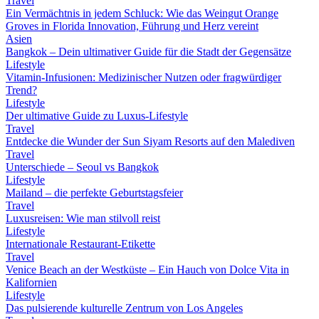
Travel
Ein Vermächtnis in jedem Schluck: Wie das Weingut Orange
Groves in Florida Innovation, Führung und Herz vereint
Asien
Bangkok – Dein ultimativer Guide für die Stadt der Gegensätze
Lifestyle
Vitamin-Infusionen: Medizinischer Nutzen oder fragwürdiger
Trend?
Lifestyle
Der ultimative Guide zu Luxus-Lifestyle
Travel
Entdecke die Wunder der Sun Siyam Resorts auf den Malediven
Travel
Unterschiede – Seoul vs Bangkok
Lifestyle
Mailand – die perfekte Geburtstagsfeier
Travel
Luxusreisen: Wie man stilvoll reist
Lifestyle
Internationale Restaurant-Etikette
Travel
Venice Beach an der Westküste – Ein Hauch von Dolce Vita in
Kalifornien
Lifestyle
Das pulsierende kulturelle Zentrum von Los Angeles