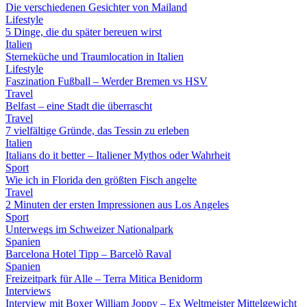
Die verschiedenen Gesichter von Mailand
Lifestyle
5 Dinge, die du später bereuen wirst
Italien
Sterneküche und Traumlocation in Italien
Lifestyle
Faszination Fußball – Werder Bremen vs HSV
Travel
Belfast – eine Stadt die überrascht
Travel
7 vielfältige Gründe, das Tessin zu erleben
Italien
Italians do it better – Italiener Mythos oder Wahrheit
Sport
Wie ich in Florida den größten Fisch angelte
Travel
2 Minuten der ersten Impressionen aus Los Angeles
Sport
Unterwegs im Schweizer Nationalpark
Spanien
Barcelona Hotel Tipp – Barcelò Raval
Spanien
Freizeitpark für Alle – Terra Mitica Benidorm
Interviews
Interview mit Boxer William Joppy – Ex Weltmeister Mittelgewicht