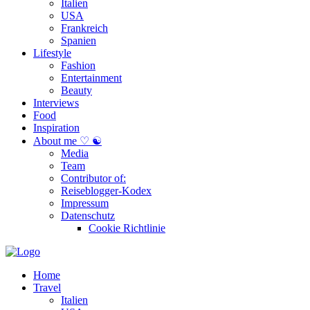
Italien
USA
Frankreich
Spanien
Lifestyle
Fashion
Entertainment
Beauty
Interviews
Food
Inspiration
About me ♡ ☯
Media
Team
Contributor of:
Reiseblogger-Kodex
Impressum
Datenschutz
Cookie Richtlinie
Home
Travel
Italien