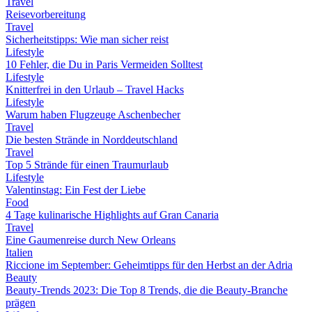
Travel
Reisevorbereitung
Travel
Sicherheitstipps: Wie man sicher reist
Lifestyle
10 Fehler, die Du in Paris Vermeiden Solltest
Lifestyle
Knitterfrei in den Urlaub – Travel Hacks
Lifestyle
Warum haben Flugzeuge Aschenbecher
Travel
Die besten Strände in Norddeutschland
Travel
Top 5 Strände für einen Traumurlaub
Lifestyle
Valentinstag: Ein Fest der Liebe
Food
4 Tage kulinarische Highlights auf Gran Canaria
Travel
Eine Gaumenreise durch New Orleans
Italien
Riccione im September: Geheimtipps für den Herbst an der Adria
Beauty
Beauty-Trends 2023: Die Top 8 Trends, die die Beauty-Branche
prägen