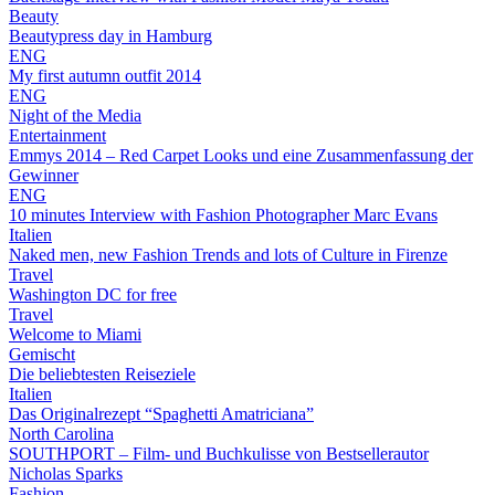
Beauty
Beautypress day in Hamburg
ENG
My first autumn outfit 2014
ENG
Night of the Media
Entertainment
Emmys 2014 – Red Carpet Looks und eine Zusammenfassung der
Gewinner
ENG
10 minutes Interview with Fashion Photographer Marc Evans
Italien
Naked men, new Fashion Trends and lots of Culture in Firenze
Travel
Washington DC for free
Travel
Welcome to Miami
Gemischt
Die beliebtesten Reiseziele
Italien
Das Originalrezept “Spaghetti Amatriciana”
North Carolina
SOUTHPORT – Film- und Buchkulisse von Bestsellerautor
Nicholas Sparks
Fashion