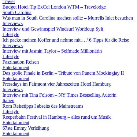
Travel
Budget Hotel Tip ExCel London WTM – Travelodge
South Carolina
Was man in South Carolina machen sollte – Murrells Inlet besuchen
Interviews
Interview und Gewinnspiel Windsurf Worldcup Sylt
Lifestyle
Ich packe meinen Koffer und nehme mit… / 6 Tipps für die Reise
Interviews
Interview mit Jasmin Taylor – Selfmade Millionärin
Lifestyle
Faszination Reisen
Entertainment
Das große Finale in Berlin – Tribute von Panem Mockingjay II
Entertainment
Pressdays im Fairmont vier Jahreszeiten Hotel Hamburg
Interviews
Interview mit Tina Folsom – NY Times Bestselling Autorin
Italien
Rom Reisetipps I abseits des Mainstreams
Lifestyle
Reeperbahn Festival in Hamburg – alles rund um Musik
Entertainment
67ste Emmy Verleihung
Entertainment