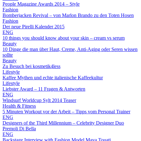
People Magazine Awards 2014 – Style
Fashion
Bomberjacken Revival – von Marlon Brando zu den Toten Hosen
Fashion
Der neue Pirelli Kalender 2015
ENG
10 things you should know about your skin – cream vs serum
Beauty
10 Dinge die man über Haut, Creme, Anti-Aging oder Seren wissen
sollte
Beauty
Zu Besuch bei kosmetik4less
Lifestyle
Kaffee Mythen und echte italienische Kaffeekultur
Lifestyle
Liebster Award – 11 Fragen & Antworten
ENG
Windsurf Worldcup Sylt 2014 Teaser
Health & Fitness
5 Minuten Workout vor der Arbeit – Tipps vom Personal Trainer
ENG
Designers of the Third Millennium – Celebrity Designer Duo
Premoli Di Bella
ENG
Backstage Interview with Fashion Model Maya Touati