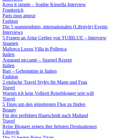
Keep it simple – Sophie Kinsella Interview
Frankreich
Paris mon amour
Fashion
Die 5 spannendsten, internationalen (Lifestyle) Events
Interviews
5 Fragen an Artur Gerber von TUIBLUE – Interview
Spanien
Mallorca Luxus Villa in Pollenca
Italien
Asparagi piccante – Spargel Rezept
Italien
Bari – Geheimtipp in Italien
Fashion
2 einfache Travel Styles für Mann und Frau
Travel
Warum ich kein Vollzeit Reiseblogger sein will
Travel
5 Tipps um den günstigsten Flug zu finden
Beauty
Für den perfekten Haarschnitt nach Mailand
Travel
Reise Blogger zeigen ihre liebsten Destinationen
Lifestyle
Die 15 besten Reise Zitate