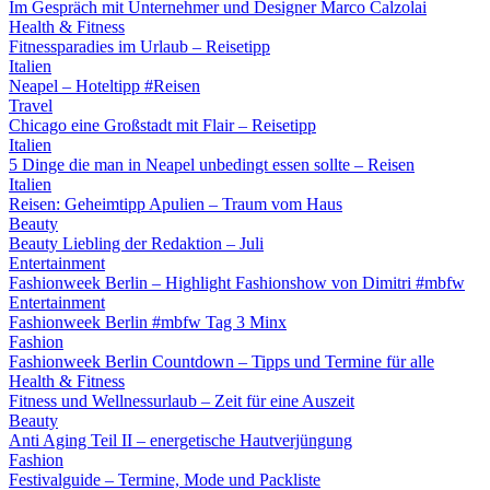
Im Gespräch mit Unternehmer und Designer Marco Calzolai
Health & Fitness
Fitnessparadies im Urlaub – Reisetipp
Italien
Neapel – Hoteltipp #Reisen
Travel
Chicago eine Großstadt mit Flair – Reisetipp
Italien
5 Dinge die man in Neapel unbedingt essen sollte – Reisen
Italien
Reisen: Geheimtipp Apulien – Traum vom Haus
Beauty
Beauty Liebling der Redaktion – Juli
Entertainment
Fashionweek Berlin – Highlight Fashionshow von Dimitri #mbfw
Entertainment
Fashionweek Berlin #mbfw Tag 3 Minx
Fashion
Fashionweek Berlin Countdown – Tipps und Termine für alle
Health & Fitness
Fitness und Wellnessurlaub – Zeit für eine Auszeit
Beauty
Anti Aging Teil II – energetische Hautverjüngung
Fashion
Festivalguide – Termine, Mode und Packliste