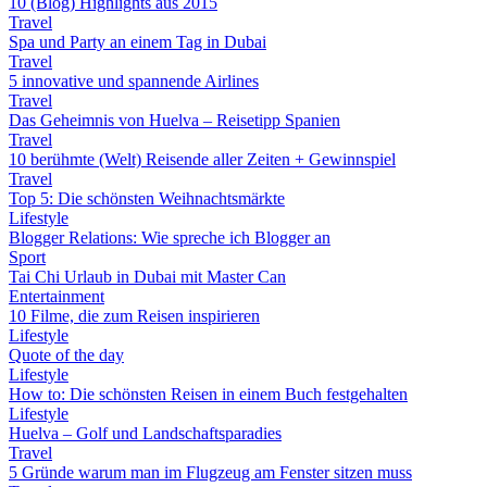
10 (Blog) Highlights aus 2015
Travel
Spa und Party an einem Tag in Dubai
Travel
5 innovative und spannende Airlines
Travel
Das Geheimnis von Huelva – Reisetipp Spanien
Travel
10 berühmte (Welt) Reisende aller Zeiten + Gewinnspiel
Travel
Top 5: Die schönsten Weihnachtsmärkte
Lifestyle
Blogger Relations: Wie spreche ich Blogger an
Sport
Tai Chi Urlaub in Dubai mit Master Can
Entertainment
10 Filme, die zum Reisen inspirieren
Lifestyle
Quote of the day
Lifestyle
How to: Die schönsten Reisen in einem Buch festgehalten
Lifestyle
Huelva – Golf und Landschaftsparadies
Travel
5 Gründe warum man im Flugzeug am Fenster sitzen muss