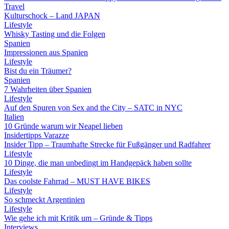
Travel
Kulturschock – Land JAPAN
Lifestyle
Whisky Tasting und die Folgen
Spanien
Impressionen aus Spanien
Lifestyle
Bist du ein Träumer?
Spanien
7 Wahrheiten über Spanien
Lifestyle
Auf den Spuren von Sex and the City – SATC in NYC
Italien
10 Gründe warum wir Neapel lieben
Insidertipps Varazze
Insider Tipp – Traumhafte Strecke für Fußgänger und Radfahrer
Lifestyle
10 Dinge, die man unbedingt im Handgepäck haben sollte
Lifestyle
Das coolste Fahrrad – MUST HAVE BIKES
Lifestyle
So schmeckt Argentinien
Lifestyle
Wie gehe ich mit Kritik um – Gründe & Tipps
Interviews