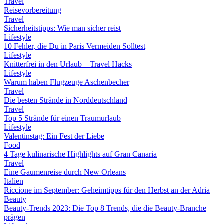
Travel
Reisevorbereitung
Travel
Sicherheitstipps: Wie man sicher reist
Lifestyle
10 Fehler, die Du in Paris Vermeiden Solltest
Lifestyle
Knitterfrei in den Urlaub – Travel Hacks
Lifestyle
Warum haben Flugzeuge Aschenbecher
Travel
Die besten Strände in Norddeutschland
Travel
Top 5 Strände für einen Traumurlaub
Lifestyle
Valentinstag: Ein Fest der Liebe
Food
4 Tage kulinarische Highlights auf Gran Canaria
Travel
Eine Gaumenreise durch New Orleans
Italien
Riccione im September: Geheimtipps für den Herbst an der Adria
Beauty
Beauty-Trends 2023: Die Top 8 Trends, die die Beauty-Branche
prägen