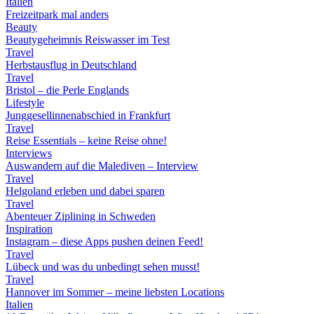
Italien
Freizeitpark mal anders
Beauty
Beautygeheimnis Reiswasser im Test
Travel
Herbstausflug in Deutschland
Travel
Bristol – die Perle Englands
Lifestyle
Junggesellinnenabschied in Frankfurt
Travel
Reise Essentials – keine Reise ohne!
Interviews
Auswandern auf die Malediven – Interview
Travel
Helgoland erleben und dabei sparen
Travel
Abenteuer Ziplining in Schweden
Inspiration
Instagram – diese Apps pushen deinen Feed!
Travel
Lübeck und was du unbedingt sehen musst!
Travel
Hannover im Sommer – meine liebsten Locations
Italien