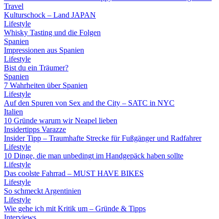
Travel
Kulturschock – Land JAPAN
Lifestyle
Whisky Tasting und die Folgen
Spanien
Impressionen aus Spanien
Lifestyle
Bist du ein Träumer?
Spanien
7 Wahrheiten über Spanien
Lifestyle
Auf den Spuren von Sex and the City – SATC in NYC
Italien
10 Gründe warum wir Neapel lieben
Insidertipps Varazze
Insider Tipp – Traumhafte Strecke für Fußgänger und Radfahrer
Lifestyle
10 Dinge, die man unbedingt im Handgepäck haben sollte
Lifestyle
Das coolste Fahrrad – MUST HAVE BIKES
Lifestyle
So schmeckt Argentinien
Lifestyle
Wie gehe ich mit Kritik um – Gründe & Tipps
Interviews