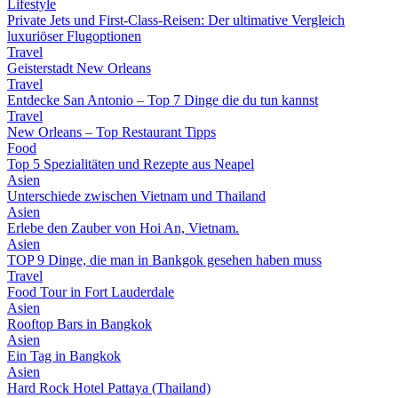
Lifestyle
Private Jets und First-Class-Reisen: Der ultimative Vergleich
luxuriöser Flugoptionen
Travel
Geisterstadt New Orleans
Travel
Entdecke San Antonio – Top 7 Dinge die du tun kannst
Travel
New Orleans – Top Restaurant Tipps
Food
Top 5 Spezialitäten und Rezepte aus Neapel
Asien
Unterschiede zwischen Vietnam und Thailand
Asien
Erlebe den Zauber von Hoi An, Vietnam.
Asien
TOP 9 Dinge, die man in Bankgok gesehen haben muss
Travel
Food Tour in Fort Lauderdale
Asien
Rooftop Bars in Bangkok
Asien
Ein Tag in Bangkok
Asien
Hard Rock Hotel Pattaya (Thailand)