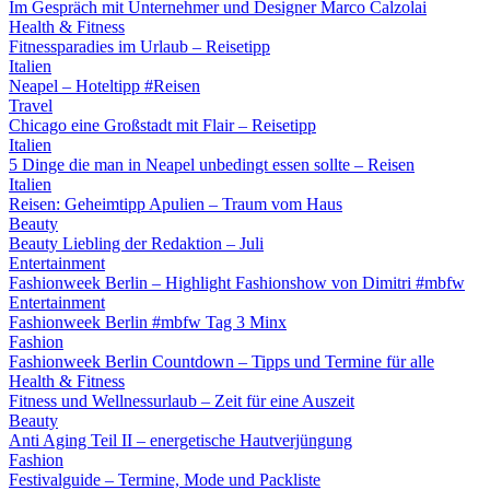
Im Gespräch mit Unternehmer und Designer Marco Calzolai
Health & Fitness
Fitnessparadies im Urlaub – Reisetipp
Italien
Neapel – Hoteltipp #Reisen
Travel
Chicago eine Großstadt mit Flair – Reisetipp
Italien
5 Dinge die man in Neapel unbedingt essen sollte – Reisen
Italien
Reisen: Geheimtipp Apulien – Traum vom Haus
Beauty
Beauty Liebling der Redaktion – Juli
Entertainment
Fashionweek Berlin – Highlight Fashionshow von Dimitri #mbfw
Entertainment
Fashionweek Berlin #mbfw Tag 3 Minx
Fashion
Fashionweek Berlin Countdown – Tipps und Termine für alle
Health & Fitness
Fitness und Wellnessurlaub – Zeit für eine Auszeit
Beauty
Anti Aging Teil II – energetische Hautverjüngung
Fashion
Festivalguide – Termine, Mode und Packliste