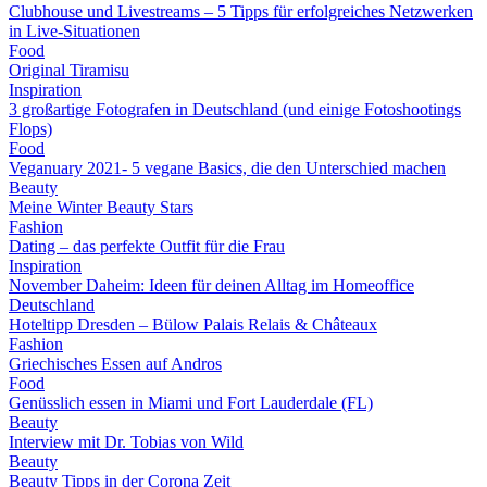
Clubhouse und Livestreams – 5 Tipps für erfolgreiches Netzwerken
in Live-Situationen
Food
Original Tiramisu
Inspiration
3 großartige Fotografen in Deutschland (und einige Fotoshootings
Flops)
Food
Veganuary 2021- 5 vegane Basics, die den Unterschied machen
Beauty
Meine Winter Beauty Stars
Fashion
Dating – das perfekte Outfit für die Frau
Inspiration
November Daheim: Ideen für deinen Alltag im Homeoffice
Deutschland
Hoteltipp Dresden – Bülow Palais Relais & Châteaux
Fashion
Griechisches Essen auf Andros
Food
Genüsslich essen in Miami und Fort Lauderdale (FL)
Beauty
Interview mit Dr. Tobias von Wild
Beauty
Beauty Tipps in der Corona Zeit