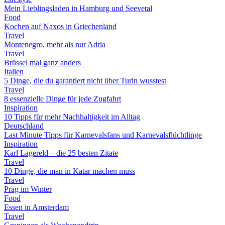
Mein Lieblingsladen in Hamburg und Seevetal
Food
Kochen auf Naxos in Griechenland
Travel
Montenegro, mehr als nur Adria
Travel
Brüssel mal ganz anders
Italien
5 Dinge, die du garantiert nicht über Turin wusstest
Travel
8 essenzielle Dinge für jede Zugfahrt
Inspiration
10 Tipps für mehr Nachhaltigkeit im Alltag
Deutschland
Last Minute Tipps für Karnevalsfans und Karnevalsflüchtlinge
Inspiration
Karl Lagereld – die 25 besten Zitate
Travel
10 Dinge, die man in Katar machen muss
Travel
Prag im Winter
Food
Essen in Amsterdam
Travel