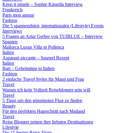
Keep it simple – Sophie Kinsella Interview
Frankreich
Paris mon amour
Fashion
Die 5 spannendsten, internationalen (Lifestyle) Events
Interviews
5 Fragen an Artur Gerber von TUIBLUE – Interview
Spanien
Mallorca Luxus Villa in Pollenca
Italien
Asparagi piccante – Spargel Rezept
Italien
Bari – Geheimtipp in Italien
Fashion
2 einfache Travel Styles für Mann und Frau
Travel
Warum ich kein Vollzeit Reiseblogger sein will
Travel
5 Tipps um den günstigsten Flug zu finden
Beauty
Für den perfekten Haarschnitt nach Mailand
Travel
Reise Blogger zeigen ihre liebsten Destinationen
Lifestyle
Die 15 besten Reise Zitate