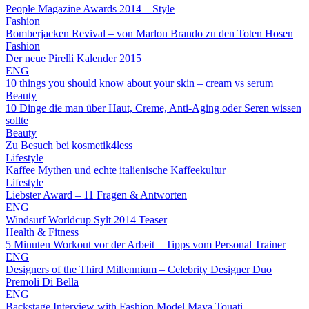
People Magazine Awards 2014 – Style
Fashion
Bomberjacken Revival – von Marlon Brando zu den Toten Hosen
Fashion
Der neue Pirelli Kalender 2015
ENG
10 things you should know about your skin – cream vs serum
Beauty
10 Dinge die man über Haut, Creme, Anti-Aging oder Seren wissen
sollte
Beauty
Zu Besuch bei kosmetik4less
Lifestyle
Kaffee Mythen und echte italienische Kaffeekultur
Lifestyle
Liebster Award – 11 Fragen & Antworten
ENG
Windsurf Worldcup Sylt 2014 Teaser
Health & Fitness
5 Minuten Workout vor der Arbeit – Tipps vom Personal Trainer
ENG
Designers of the Third Millennium – Celebrity Designer Duo
Premoli Di Bella
ENG
Backstage Interview with Fashion Model Maya Touati