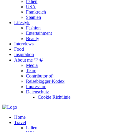
Italien
USA
Frankreich
Spanien
Lifestyle
Fashion
Entertainment
Beauty
Interviews
Food
Inspiration
About me ♡ ☯
Media
Team
Contributor of:
Reiseblogger-Kodex
Impressum
Datenschutz
Cookie Richtlinie
Home
Travel
Italien