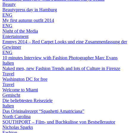
Beauty
Beautypress day in Hamburg
ENG
My first autumn outfit 2014
ENG
Night of the Media
Entertainment
Emmys 2014 – Red Carpet Looks und eine Zusammenfassung der
Gewinner
ENG
10 minutes Interview with Fashion Photographer Marc Evans
Italien
Naked men, new Fashion Trends and lots of Culture in Firenze
Travel
Washington DC for free
Travel
Welcome to Miami
Gemischt
Die beliebtesten Reiseziele
Italien
Das Originalrezept “Spaghetti Amatriciana”
North Carolina
SOUTHPORT – Film- und Buchkulisse von Bestsellerautor
Nicholas Sparks
Fashion