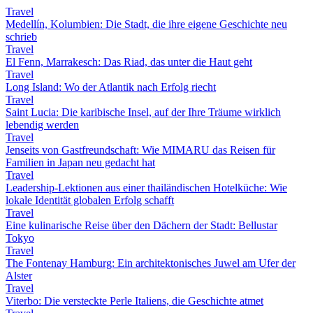
Travel
Medellín, Kolumbien: Die Stadt, die ihre eigene Geschichte neu
schrieb
Travel
El Fenn, Marrakesch: Das Riad, das unter die Haut geht
Travel
Long Island: Wo der Atlantik nach Erfolg riecht
Travel
Saint Lucia: Die karibische Insel, auf der Ihre Träume wirklich
lebendig werden
Travel
Jenseits von Gastfreundschaft: Wie MIMARU das Reisen für
Familien in Japan neu gedacht hat
Travel
Leadership-Lektionen aus einer thailändischen Hotelküche: Wie
lokale Identität globalen Erfolg schafft
Travel
Eine kulinarische Reise über den Dächern der Stadt: Bellustar
Tokyo
Travel
The Fontenay Hamburg: Ein architektonisches Juwel am Ufer der
Alster
Travel
Viterbo: Die versteckte Perle Italiens, die Geschichte atmet