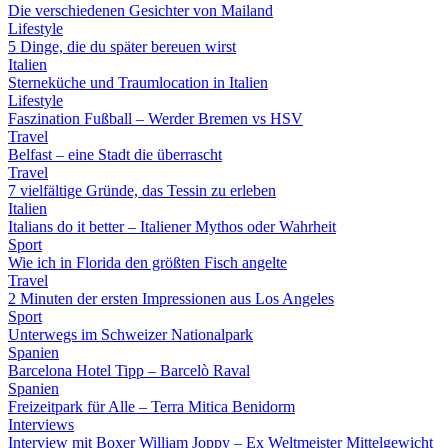
Die verschiedenen Gesichter von Mailand
Lifestyle
5 Dinge, die du später bereuen wirst
Italien
Sterneküche und Traumlocation in Italien
Lifestyle
Faszination Fußball – Werder Bremen vs HSV
Travel
Belfast – eine Stadt die überrascht
Travel
7 vielfältige Gründe, das Tessin zu erleben
Italien
Italians do it better – Italiener Mythos oder Wahrheit
Sport
Wie ich in Florida den größten Fisch angelte
Travel
2 Minuten der ersten Impressionen aus Los Angeles
Sport
Unterwegs im Schweizer Nationalpark
Spanien
Barcelona Hotel Tipp – Barcelò Raval
Spanien
Freizeitpark für Alle – Terra Mitica Benidorm
Interviews
Interview mit Boxer William Joppy – Ex Weltmeister Mittelgewicht