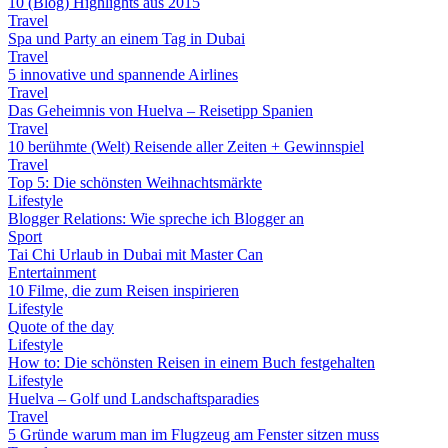
10 (Blog) Highlights aus 2015
Travel
Spa und Party an einem Tag in Dubai
Travel
5 innovative und spannende Airlines
Travel
Das Geheimnis von Huelva – Reisetipp Spanien
Travel
10 berühmte (Welt) Reisende aller Zeiten + Gewinnspiel
Travel
Top 5: Die schönsten Weihnachtsmärkte
Lifestyle
Blogger Relations: Wie spreche ich Blogger an
Sport
Tai Chi Urlaub in Dubai mit Master Can
Entertainment
10 Filme, die zum Reisen inspirieren
Lifestyle
Quote of the day
Lifestyle
How to: Die schönsten Reisen in einem Buch festgehalten
Lifestyle
Huelva – Golf und Landschaftsparadies
Travel
5 Gründe warum man im Flugzeug am Fenster sitzen muss