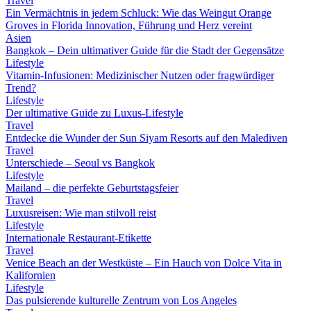
Travel
Ein Vermächtnis in jedem Schluck: Wie das Weingut Orange
Groves in Florida Innovation, Führung und Herz vereint
Asien
Bangkok – Dein ultimativer Guide für die Stadt der Gegensätze
Lifestyle
Vitamin-Infusionen: Medizinischer Nutzen oder fragwürdiger
Trend?
Lifestyle
Der ultimative Guide zu Luxus-Lifestyle
Travel
Entdecke die Wunder der Sun Siyam Resorts auf den Malediven
Travel
Unterschiede – Seoul vs Bangkok
Lifestyle
Mailand – die perfekte Geburtstagsfeier
Travel
Luxusreisen: Wie man stilvoll reist
Lifestyle
Internationale Restaurant-Etikette
Travel
Venice Beach an der Westküste – Ein Hauch von Dolce Vita in
Kalifornien
Lifestyle
Das pulsierende kulturelle Zentrum von Los Angeles