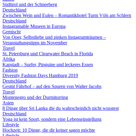
Südtirol und der Schneeberg
Deutschland
Zwischen Wein und Eulen – Romantikhotel Turm Völs am Schlern
Deutschland
Instagramable Museen in Europa
Gemischt
Von Oper, Selbstliebe und pinken Instagramträumen –
Veranstaltungstipps im November
Travel
St. Petersburg und Clearwater Beach in Florida
Afrika
Kapstadt – Surfer, Pinguine und leckeres Essen
Fashion
Diversity Fashion Days Hamburg 2019
Deutschland
Gestüt Fährhof – auf den Spuren von Walter Jacobs
Travel
Montenegro und der Durmitorring
Asien
8 Dinge über Sri Lanka die du wahrscheinlich nicht wusstest
Deutschland
Yoga ist kein Sport, sondern eine Lebenseinstellung
Lifestyle
Hochzeit: 10 Dinge, die dir keiner sagen möchte
Lifestyle