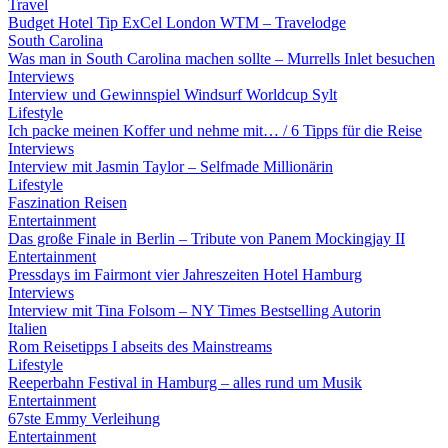
Travel
Budget Hotel Tip ExCel London WTM – Travelodge
South Carolina
Was man in South Carolina machen sollte – Murrells Inlet besuchen
Interviews
Interview und Gewinnspiel Windsurf Worldcup Sylt
Lifestyle
Ich packe meinen Koffer und nehme mit… / 6 Tipps für die Reise
Interviews
Interview mit Jasmin Taylor – Selfmade Millionärin
Lifestyle
Faszination Reisen
Entertainment
Das große Finale in Berlin – Tribute von Panem Mockingjay II
Entertainment
Pressdays im Fairmont vier Jahreszeiten Hotel Hamburg
Interviews
Interview mit Tina Folsom – NY Times Bestselling Autorin
Italien
Rom Reisetipps I abseits des Mainstreams
Lifestyle
Reeperbahn Festival in Hamburg – alles rund um Musik
Entertainment
67ste Emmy Verleihung
Entertainment