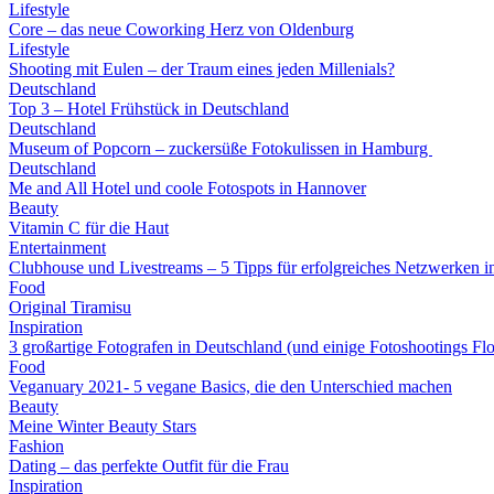
Lifestyle
Core – das neue Coworking Herz von Oldenburg
Lifestyle
Shooting mit Eulen – der Traum eines jeden Millenials?
Deutschland
Top 3 – Hotel Frühstück in Deutschland
Deutschland
Museum of Popcorn – zuckersüße Fotokulissen in Hamburg
Deutschland
Me and All Hotel und coole Fotospots in Hannover
Beauty
Vitamin C für die Haut
Entertainment
Clubhouse und Livestreams – 5 Tipps für erfolgreiches Netzwerken i
Food
Original Tiramisu
Inspiration
3 großartige Fotografen in Deutschland (und einige Fotoshootings Fl
Food
Veganuary 2021- 5 vegane Basics, die den Unterschied machen
Beauty
Meine Winter Beauty Stars
Fashion
Dating – das perfekte Outfit für die Frau
Inspiration