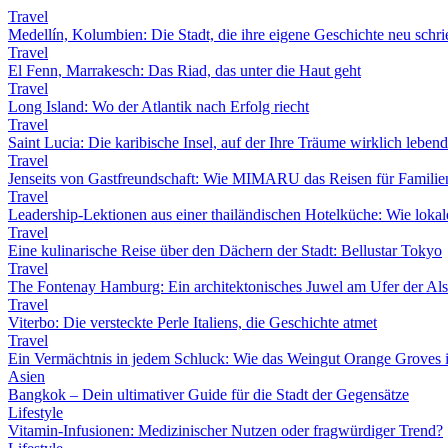
Travel
Medellín, Kolumbien: Die Stadt, die ihre eigene Geschichte neu schri
Travel
El Fenn, Marrakesch: Das Riad, das unter die Haut geht
Travel
Long Island: Wo der Atlantik nach Erfolg riecht
Travel
Saint Lucia: Die karibische Insel, auf der Ihre Träume wirklich leben
Travel
Jenseits von Gastfreundschaft: Wie MIMARU das Reisen für Familien
Travel
Leadership-Lektionen aus einer thailändischen Hotelküche: Wie lokale 
Travel
Eine kulinarische Reise über den Dächern der Stadt: Bellustar Tokyo
Travel
The Fontenay Hamburg: Ein architektonisches Juwel am Ufer der Als
Travel
Viterbo: Die versteckte Perle Italiens, die Geschichte atmet
Travel
Ein Vermächtnis in jedem Schluck: Wie das Weingut Orange Groves i
Asien
Bangkok – Dein ultimativer Guide für die Stadt der Gegensätze
Lifestyle
Vitamin-Infusionen: Medizinischer Nutzen oder fragwürdiger Trend?