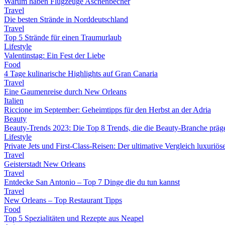
Warum haben Flugzeuge Aschenbecher
Travel
Die besten Strände in Norddeutschland
Travel
Top 5 Strände für einen Traumurlaub
Lifestyle
Valentinstag: Ein Fest der Liebe
Food
4 Tage kulinarische Highlights auf Gran Canaria
Travel
Eine Gaumenreise durch New Orleans
Italien
Riccione im September: Geheimtipps für den Herbst an der Adria
Beauty
Beauty-Trends 2023: Die Top 8 Trends, die die Beauty-Branche präg
Lifestyle
Private Jets und First-Class-Reisen: Der ultimative Vergleich luxuriö
Travel
Geisterstadt New Orleans
Travel
Entdecke San Antonio – Top 7 Dinge die du tun kannst
Travel
New Orleans – Top Restaurant Tipps
Food
Top 5 Spezialitäten und Rezepte aus Neapel