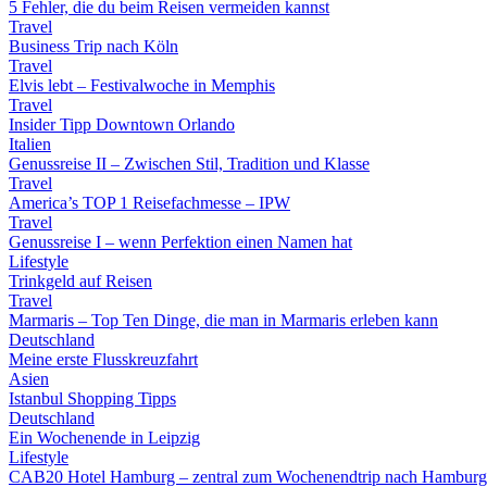
5 Fehler, die du beim Reisen vermeiden kannst
Travel
Business Trip nach Köln
Travel
Elvis lebt – Festivalwoche in Memphis
Travel
Insider Tipp Downtown Orlando
Italien
Genussreise II – Zwischen Stil, Tradition und Klasse
Travel
America’s TOP 1 Reisefachmesse – IPW
Travel
Genussreise I – wenn Perfektion einen Namen hat
Lifestyle
Trinkgeld auf Reisen
Travel
Marmaris – Top Ten Dinge, die man in Marmaris erleben kann
Deutschland
Meine erste Flusskreuzfahrt
Asien
Istanbul Shopping Tipps
Deutschland
Ein Wochenende in Leipzig
Lifestyle
CAB20 Hotel Hamburg – zentral zum Wochenendtrip nach Hamburg