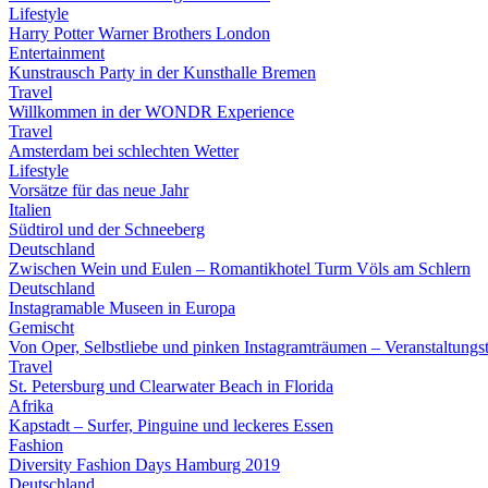
Lifestyle
Harry Potter Warner Brothers London
Entertainment
Kunstrausch Party in der Kunsthalle Bremen
Travel
Willkommen in der WONDR Experience
Travel
Amsterdam bei schlechten Wetter
Lifestyle
Vorsätze für das neue Jahr
Italien
Südtirol und der Schneeberg
Deutschland
Zwischen Wein und Eulen – Romantikhotel Turm Völs am Schlern
Deutschland
Instagramable Museen in Europa
Gemischt
Von Oper, Selbstliebe und pinken Instagramträumen – Veranstaltung
Travel
St. Petersburg und Clearwater Beach in Florida
Afrika
Kapstadt – Surfer, Pinguine und leckeres Essen
Fashion
Diversity Fashion Days Hamburg 2019
Deutschland