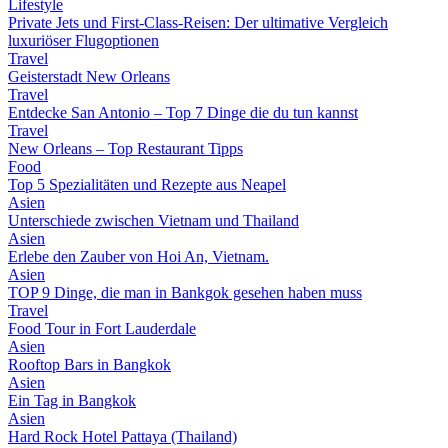
Lifestyle
Private Jets und First-Class-Reisen: Der ultimative Vergleich
luxuriöser Flugoptionen
Travel
Geisterstadt New Orleans
Travel
Entdecke San Antonio – Top 7 Dinge die du tun kannst
Travel
New Orleans – Top Restaurant Tipps
Food
Top 5 Spezialitäten und Rezepte aus Neapel
Asien
Unterschiede zwischen Vietnam und Thailand
Asien
Erlebe den Zauber von Hoi An, Vietnam.
Asien
TOP 9 Dinge, die man in Bankgok gesehen haben muss
Travel
Food Tour in Fort Lauderdale
Asien
Rooftop Bars in Bangkok
Asien
Ein Tag in Bangkok
Asien
Hard Rock Hotel Pattaya (Thailand)