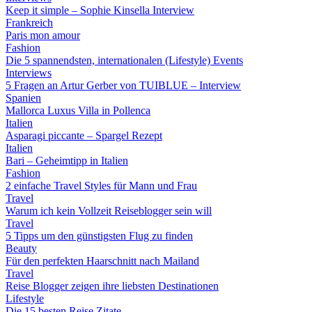
Keep it simple – Sophie Kinsella Interview
Frankreich
Paris mon amour
Fashion
Die 5 spannendsten, internationalen (Lifestyle) Events
Interviews
5 Fragen an Artur Gerber von TUIBLUE – Interview
Spanien
Mallorca Luxus Villa in Pollenca
Italien
Asparagi piccante – Spargel Rezept
Italien
Bari – Geheimtipp in Italien
Fashion
2 einfache Travel Styles für Mann und Frau
Travel
Warum ich kein Vollzeit Reiseblogger sein will
Travel
5 Tipps um den günstigsten Flug zu finden
Beauty
Für den perfekten Haarschnitt nach Mailand
Travel
Reise Blogger zeigen ihre liebsten Destinationen
Lifestyle
Die 15 besten Reise Zitate