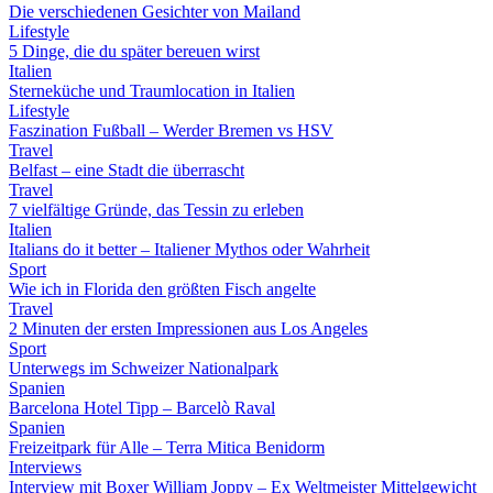
Die verschiedenen Gesichter von Mailand
Lifestyle
5 Dinge, die du später bereuen wirst
Italien
Sterneküche und Traumlocation in Italien
Lifestyle
Faszination Fußball – Werder Bremen vs HSV
Travel
Belfast – eine Stadt die überrascht
Travel
7 vielfältige Gründe, das Tessin zu erleben
Italien
Italians do it better – Italiener Mythos oder Wahrheit
Sport
Wie ich in Florida den größten Fisch angelte
Travel
2 Minuten der ersten Impressionen aus Los Angeles
Sport
Unterwegs im Schweizer Nationalpark
Spanien
Barcelona Hotel Tipp – Barcelò Raval
Spanien
Freizeitpark für Alle – Terra Mitica Benidorm
Interviews
Interview mit Boxer William Joppy – Ex Weltmeister Mittelgewicht