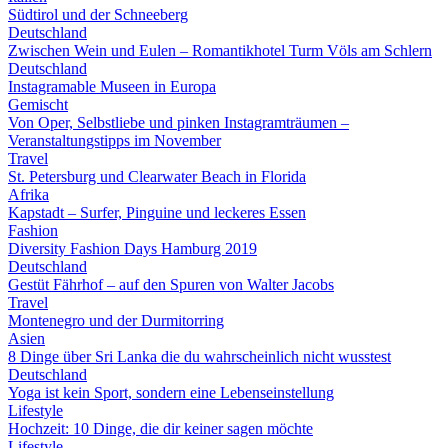
Südtirol und der Schneeberg
Deutschland
Zwischen Wein und Eulen – Romantikhotel Turm Völs am Schlern
Deutschland
Instagramable Museen in Europa
Gemischt
Von Oper, Selbstliebe und pinken Instagramträumen –
Veranstaltungstipps im November
Travel
St. Petersburg und Clearwater Beach in Florida
Afrika
Kapstadt – Surfer, Pinguine und leckeres Essen
Fashion
Diversity Fashion Days Hamburg 2019
Deutschland
Gestüt Fährhof – auf den Spuren von Walter Jacobs
Travel
Montenegro und der Durmitorring
Asien
8 Dinge über Sri Lanka die du wahrscheinlich nicht wusstest
Deutschland
Yoga ist kein Sport, sondern eine Lebenseinstellung
Lifestyle
Hochzeit: 10 Dinge, die dir keiner sagen möchte
Lifestyle