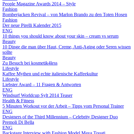
People Magazine Awards 2014 – Style
Fashion
Bomberjacken Revival – von Marlon Brando zu den Toten Hosen
Fashion
Der neue Pirelli Kalender 2015
ENG
10 things you should know about your skin – cream vs serum
Beauty
10 Dinge die man über Haut, Creme, Anti-Aging oder Seren wissen
sollte
Beauty
Zu Besuch bei kosmetik4less
Lifestyle
Kaffee Mythen und echte italienische Kaffeekultur
Lifestyle
Liebster Award – 11 Fragen & Antworten
ENG
Windsurf Worldcup Sylt 2014 Teaser
Health & Fitness
5 Minuten Workout vor der Arbeit – Tipps vom Personal Trainer
ENG
Designers of the Third Millennium – Celebrity Designer Duo
Premoli Di Bella
ENG
Backstage Interview with Fashion Model Maya Touati