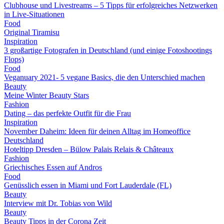
Clubhouse und Livestreams – 5 Tipps für erfolgreiches Netzwerken
in Live-Situationen
Food
Original Tiramisu
Inspiration
3 großartige Fotografen in Deutschland (und einige Fotoshootings
Flops)
Food
Veganuary 2021- 5 vegane Basics, die den Unterschied machen
Beauty
Meine Winter Beauty Stars
Fashion
Dating – das perfekte Outfit für die Frau
Inspiration
November Daheim: Ideen für deinen Alltag im Homeoffice
Deutschland
Hoteltipp Dresden – Bülow Palais Relais & Châteaux
Fashion
Griechisches Essen auf Andros
Food
Genüsslich essen in Miami und Fort Lauderdale (FL)
Beauty
Interview mit Dr. Tobias von Wild
Beauty
Beauty Tipps in der Corona Zeit