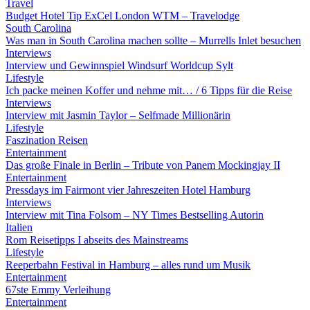
Travel
Budget Hotel Tip ExCel London WTM – Travelodge
South Carolina
Was man in South Carolina machen sollte – Murrells Inlet besuchen
Interviews
Interview und Gewinnspiel Windsurf Worldcup Sylt
Lifestyle
Ich packe meinen Koffer und nehme mit… / 6 Tipps für die Reise
Interviews
Interview mit Jasmin Taylor – Selfmade Millionärin
Lifestyle
Faszination Reisen
Entertainment
Das große Finale in Berlin – Tribute von Panem Mockingjay II
Entertainment
Pressdays im Fairmont vier Jahreszeiten Hotel Hamburg
Interviews
Interview mit Tina Folsom – NY Times Bestselling Autorin
Italien
Rom Reisetipps I abseits des Mainstreams
Lifestyle
Reeperbahn Festival in Hamburg – alles rund um Musik
Entertainment
67ste Emmy Verleihung
Entertainment