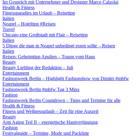
Im Gespräch mit Unternehmer und Designer Marco Calzolai
Health & Fitness
Fitnessparadies im Urlaub – Reisetipp
Italien
Neapel – Hoteltipp #Reisen
Travel
Chicago eine Großstadt mit Flair – Reisetipp
Italien
5 Dinge die man in Neapel unbedingt essen sollte – Reisen
Italien
Reisen: Geheimtipp Apulien – Traum vom Haus
Beauty
Beauty Liebling der Redaktion – Juli
Entertainment
Fashionweek Berlin – Highlight Fashionshow von Dimitri #mbfw
Entertainment
Fashionweek Berlin #mbfw Tag 3 Minx
Fashion
Fashionweek Berlin Countdown – Tipps und Termine für alle
Health & Fitness
Fitness und Wellnessurlaub – Zeit für eine Auszeit
Beauty
Anti Aging Teil II – energetische Hautverjüngung
Fashion
Festivalguide – Termine, Mode und Packliste