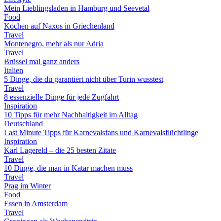
Mein Lieblingsladen in Hamburg und Seevetal
Food
Kochen auf Naxos in Griechenland
Travel
Montenegro, mehr als nur Adria
Travel
Brüssel mal ganz anders
Italien
5 Dinge, die du garantiert nicht über Turin wusstest
Travel
8 essenzielle Dinge für jede Zugfahrt
Inspiration
10 Tipps für mehr Nachhaltigkeit im Alltag
Deutschland
Last Minute Tipps für Karnevalsfans und Karnevalsflüchtlinge
Inspiration
Karl Lagereld – die 25 besten Zitate
Travel
10 Dinge, die man in Katar machen muss
Travel
Prag im Winter
Food
Essen in Amsterdam
Travel