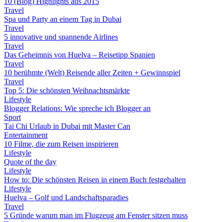
10 (Blog) Highlights aus 2015
Travel
Spa und Party an einem Tag in Dubai
Travel
5 innovative und spannende Airlines
Travel
Das Geheimnis von Huelva – Reisetipp Spanien
Travel
10 berühmte (Welt) Reisende aller Zeiten + Gewinnspiel
Travel
Top 5: Die schönsten Weihnachtsmärkte
Lifestyle
Blogger Relations: Wie spreche ich Blogger an
Sport
Tai Chi Urlaub in Dubai mit Master Can
Entertainment
10 Filme, die zum Reisen inspirieren
Lifestyle
Quote of the day
Lifestyle
How to: Die schönsten Reisen in einem Buch festgehalten
Lifestyle
Huelva – Golf und Landschaftsparadies
Travel
5 Gründe warum man im Flugzeug am Fenster sitzen muss