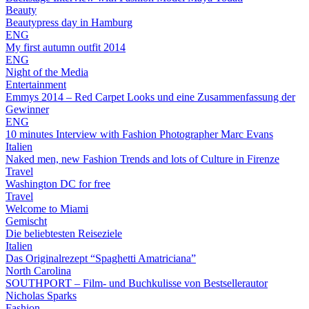
Beauty
Beautypress day in Hamburg
ENG
My first autumn outfit 2014
ENG
Night of the Media
Entertainment
Emmys 2014 – Red Carpet Looks und eine Zusammenfassung der
Gewinner
ENG
10 minutes Interview with Fashion Photographer Marc Evans
Italien
Naked men, new Fashion Trends and lots of Culture in Firenze
Travel
Washington DC for free
Travel
Welcome to Miami
Gemischt
Die beliebtesten Reiseziele
Italien
Das Originalrezept “Spaghetti Amatriciana”
North Carolina
SOUTHPORT – Film- und Buchkulisse von Bestsellerautor
Nicholas Sparks
Fashion