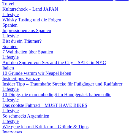
Travel
Kulturschock – Land JAPAN
Lifestyle
Whisky Tasting und die Folgen
Spanien
Impressionen aus Spanien
Lifestyle
Bist du ein Träumer?
Spanien
7 Wahrheiten über Spanien
Lifestyle
Auf den Spuren von Sex and the City – SATC in NYC
Italien
10 Gründe warum wir Neapel lieben
Insidertipps Varazze
Insider Tipp – Traumhafte Strecke für Fußgänger und Radfahrer
Lifestyle
10 Dinge, die man unbedingt im Handgepäck haben sollte
Lifestyle
Das coolste Fahrrad – MUST HAVE BIKES
Lifestyle
So schmeckt Argentinien
Lifestyle
Wie gehe ich mit Kritik um – Gründe & Tipps
Interviews