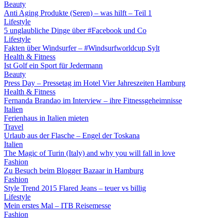
Beauty
Anti Aging Produkte (Seren) – was hilft – Teil 1
Lifestyle
5 unglaubliche Dinge über #Facebook und Co
Lifestyle
Fakten über Windsurfer – #Windsurfworldcup Sylt
Health & Fitness
Ist Golf ein Sport für Jedermann
Beauty
Press Day – Pressetag im Hotel Vier Jahreszeiten Hamburg
Health & Fitness
Fernanda Brandao im Interview – ihre Fitnessgeheimnisse
Italien
Ferienhaus in Italien mieten
Travel
Urlaub aus der Flasche – Engel der Toskana
Italien
The Magic of Turin (Italy) and why you will fall in love
Fashion
Zu Besuch beim Blogger Bazaar in Hamburg
Fashion
Style Trend 2015 Flared Jeans – teuer vs billig
Lifestyle
Mein erstes Mal – ITB Reisemesse
Fashion