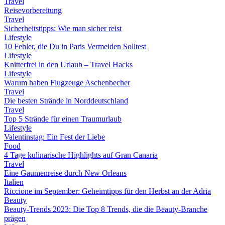
Travel
Reisevorbereitung
Travel
Sicherheitstipps: Wie man sicher reist
Lifestyle
10 Fehler, die Du in Paris Vermeiden Solltest
Lifestyle
Knitterfrei in den Urlaub – Travel Hacks
Lifestyle
Warum haben Flugzeuge Aschenbecher
Travel
Die besten Strände in Norddeutschland
Travel
Top 5 Strände für einen Traumurlaub
Lifestyle
Valentinstag: Ein Fest der Liebe
Food
4 Tage kulinarische Highlights auf Gran Canaria
Travel
Eine Gaumenreise durch New Orleans
Italien
Riccione im September: Geheimtipps für den Herbst an der Adria
Beauty
Beauty-Trends 2023: Die Top 8 Trends, die die Beauty-Branche
prägen