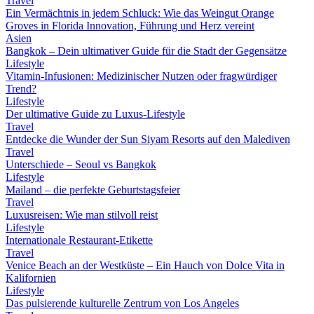
Travel
Ein Vermächtnis in jedem Schluck: Wie das Weingut Orange
Groves in Florida Innovation, Führung und Herz vereint
Asien
Bangkok – Dein ultimativer Guide für die Stadt der Gegensätze
Lifestyle
Vitamin-Infusionen: Medizinischer Nutzen oder fragwürdiger
Trend?
Lifestyle
Der ultimative Guide zu Luxus-Lifestyle
Travel
Entdecke die Wunder der Sun Siyam Resorts auf den Malediven
Travel
Unterschiede – Seoul vs Bangkok
Lifestyle
Mailand – die perfekte Geburtstagsfeier
Travel
Luxusreisen: Wie man stilvoll reist
Lifestyle
Internationale Restaurant-Etikette
Travel
Venice Beach an der Westküste – Ein Hauch von Dolce Vita in
Kalifornien
Lifestyle
Das pulsierende kulturelle Zentrum von Los Angeles