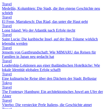
Travel
Medellín, Kolumbien: Die Stadt, die ihre eigene Geschichte neu
schrieb
Travel
El Fenn, Marrakesch: Das Riad, das unter die Haut geht
Travel
Long Island: Wo der Atlantik nach Erfolg riecht
Travel
Saint Lucia: Die karibische Insel, auf der Ihre Träume wirklich
lebendig werden
Travel
Jenseits von Gastfreundschaft: Wie MIMARU das Reisen für
Familien in Japan neu gedacht hat
Travel
Leadership-Lektionen aus einer thailändischen Hotelküche: Wie
lokale Identität globalen Erfolg schafft
Travel
Eine kulinarische Reise über den Dächern der Stadt: Bellustar
Tokyo
Travel
The Fontenay Hamburg: Ein architektonisches Juwel am Ufer der
Alster
Travel
Viterbo: Die versteckte Perle Italiens, die Geschichte atmet