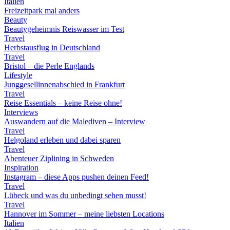
Italien
Freizeitpark mal anders
Beauty
Beautygeheimnis Reiswasser im Test
Travel
Herbstausflug in Deutschland
Travel
Bristol – die Perle Englands
Lifestyle
Junggesellinnenabschied in Frankfurt
Travel
Reise Essentials – keine Reise ohne!
Interviews
Auswandern auf die Malediven – Interview
Travel
Helgoland erleben und dabei sparen
Travel
Abenteuer Ziplining in Schweden
Inspiration
Instagram – diese Apps pushen deinen Feed!
Travel
Lübeck und was du unbedingt sehen musst!
Travel
Hannover im Sommer – meine liebsten Locations
Italien