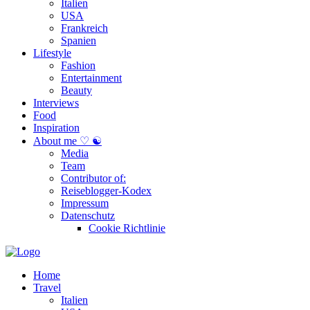
Italien
USA
Frankreich
Spanien
Lifestyle
Fashion
Entertainment
Beauty
Interviews
Food
Inspiration
About me ♡ ☯
Media
Team
Contributor of:
Reiseblogger-Kodex
Impressum
Datenschutz
Cookie Richtlinie
Home
Travel
Italien