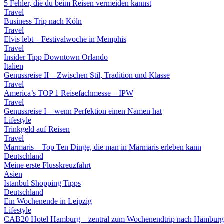
5 Fehler, die du beim Reisen vermeiden kannst
Travel
Business Trip nach Köln
Travel
Elvis lebt – Festivalwoche in Memphis
Travel
Insider Tipp Downtown Orlando
Italien
Genussreise II – Zwischen Stil, Tradition und Klasse
Travel
America’s TOP 1 Reisefachmesse – IPW
Travel
Genussreise I – wenn Perfektion einen Namen hat
Lifestyle
Trinkgeld auf Reisen
Travel
Marmaris – Top Ten Dinge, die man in Marmaris erleben kann
Deutschland
Meine erste Flusskreuzfahrt
Asien
Istanbul Shopping Tipps
Deutschland
Ein Wochenende in Leipzig
Lifestyle
CAB20 Hotel Hamburg – zentral zum Wochenendtrip nach Hamburg