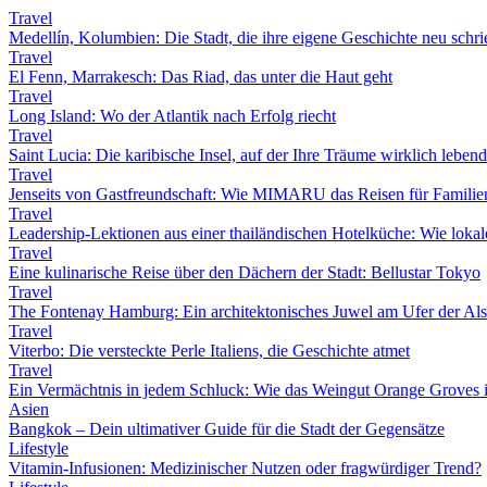
Travel
Medellín, Kolumbien: Die Stadt, die ihre eigene Geschichte neu schri
Travel
El Fenn, Marrakesch: Das Riad, das unter die Haut geht
Travel
Long Island: Wo der Atlantik nach Erfolg riecht
Travel
Saint Lucia: Die karibische Insel, auf der Ihre Träume wirklich leben
Travel
Jenseits von Gastfreundschaft: Wie MIMARU das Reisen für Familien
Travel
Leadership-Lektionen aus einer thailändischen Hotelküche: Wie lokale 
Travel
Eine kulinarische Reise über den Dächern der Stadt: Bellustar Tokyo
Travel
The Fontenay Hamburg: Ein architektonisches Juwel am Ufer der Als
Travel
Viterbo: Die versteckte Perle Italiens, die Geschichte atmet
Travel
Ein Vermächtnis in jedem Schluck: Wie das Weingut Orange Groves i
Asien
Bangkok – Dein ultimativer Guide für die Stadt der Gegensätze
Lifestyle
Vitamin-Infusionen: Medizinischer Nutzen oder fragwürdiger Trend?