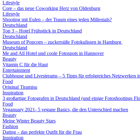
Lifestyle
Core – das neue Coworking Herz von Oldenburg
Lifestyle
Shooting mit Eulen – der Traum eines jeden Millenials?
Deutschland
Top 3 – Hotel Frühstück in Deutschland
Deutschland
Museum of Popcorn – zuckersüße Fotokulissen in Hamburg
Deutschland
Me and All Hotel und coole Fotospots in Hannover
Beauty
Vitamin C für die Haut
Entertainment
Clubhouse und Livestreams – 5 Tipps für erfolgreiches Netzwerken i
Food
Original Tiramisu
Inspiration
3 großartige Fotografen in Deutschland (und einige Fotoshootings Fl
Food
Veganuary 2021- 5 vegane Basics, die den Unterschied machen
Beauty
Meine Winter Beauty Stars
Fashion
Dating – das perfekte Outfit für die Frau
Inspiration