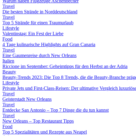
Warum haben Flugzeuge Aschenbecher
Travel
Die besten Strände in Norddeutschland
Travel
Top 5 Strände für einen Traumurlaub
Lifestyle
Valentinstag: Ein Fest der Liebe
Food
4 Tage kulinarische Highlights auf Gran Canaria
Travel
Eine Gaumenreise durch New Orleans
Italien
Riccione im September: Geheimtipps für den Herbst an der Adria
Beauty
Beauty-Trends 2023: Die Top 8 Trends, die die Beauty-Branche präg
Lifestyle
Private Jets und First-Class-Reisen: Der ultimative Vergleich luxuriö
Travel
Geisterstadt New Orleans
Travel
Entdecke San Antonio – Top 7 Dinge die du tun kannst
Travel
New Orleans – Top Restaurant Tipps
Food
Top 5 Spezialitäten und Rezepte aus Neapel