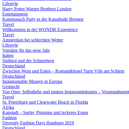
Lifestyle
Harry Potter Warner Brothers London
Entertainment
Kunstrausch Party in der Kunsthalle Bremen
Travel
Willkommen in der WONDR Experience
Travel
Amsterdam bei schlechten Wetter
Lifestyle
Vorsätze für das neue Jahr
Italien
Südtirol und der Schneeberg
Deutschland
Zwischen Wein und Eulen – Romantikhotel Turm Völs am Schlern
Deutschland
Instagramable Museen in Europa
Gemischt
Von Oper, Selbstliebe und pinken Instagramträumen – Veranstaltung
Travel
St. Petersburg und Clearwater Beach in Florida
Afrika
Kapstadt – Surfer, Pinguine und leckeres Essen
Fashion
Diversity Fashion Days Hamburg 2019
Deutschland