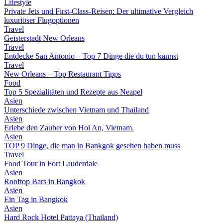
Lifestyle
Private Jets und First-Class-Reisen: Der ultimative Vergleich
luxuriöser Flugoptionen
Travel
Geisterstadt New Orleans
Travel
Entdecke San Antonio – Top 7 Dinge die du tun kannst
Travel
New Orleans – Top Restaurant Tipps
Food
Top 5 Spezialitäten und Rezepte aus Neapel
Asien
Unterschiede zwischen Vietnam und Thailand
Asien
Erlebe den Zauber von Hoi An, Vietnam.
Asien
TOP 9 Dinge, die man in Bankgok gesehen haben muss
Travel
Food Tour in Fort Lauderdale
Asien
Rooftop Bars in Bangkok
Asien
Ein Tag in Bangkok
Asien
Hard Rock Hotel Pattaya (Thailand)