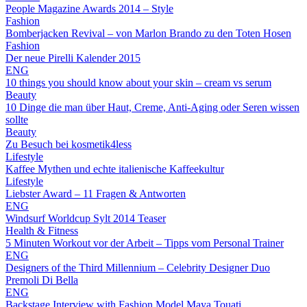
People Magazine Awards 2014 – Style
Fashion
Bomberjacken Revival – von Marlon Brando zu den Toten Hosen
Fashion
Der neue Pirelli Kalender 2015
ENG
10 things you should know about your skin – cream vs serum
Beauty
10 Dinge die man über Haut, Creme, Anti-Aging oder Seren wissen
sollte
Beauty
Zu Besuch bei kosmetik4less
Lifestyle
Kaffee Mythen und echte italienische Kaffeekultur
Lifestyle
Liebster Award – 11 Fragen & Antworten
ENG
Windsurf Worldcup Sylt 2014 Teaser
Health & Fitness
5 Minuten Workout vor der Arbeit – Tipps vom Personal Trainer
ENG
Designers of the Third Millennium – Celebrity Designer Duo
Premoli Di Bella
ENG
Backstage Interview with Fashion Model Maya Touati