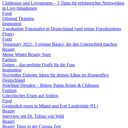
Clubhouse und Livestreams – 5 Tipps für erfolgreiches Netzwerken
in Live-Situationen
Food
Original Tiramisu
Inspiration
3 großartige Fotografen in Deutschland (und einige Fotoshootings
Flops)
Food
Veganuary 2021- 5 vegane Basics, die den Unterschied machen
Beauty
Meine Winter Beauty Stars
Fashion
Dating – das perfekte Outfit für die Frau
Inspiration
November Daheim: Ideen für deinen Alltag im Homeoffice
Deutschland
Hoteltipp Dresden – Bülow Palais Relais & Châteaux
Fashion
Griechisches Essen auf Andros
Food
Genüsslich essen in Miami und Fort Lauderdale (FL)
Beauty
Interview mit Dr. Tobias von Wild
Beauty
Beauty Tipps in der Corona Zeit