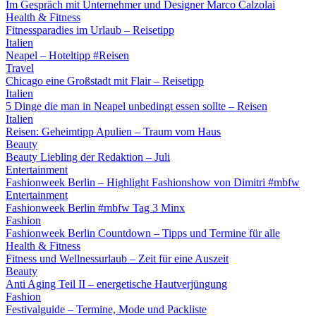
Im Gespräch mit Unternehmer und Designer Marco Calzolai
Health & Fitness
Fitnessparadies im Urlaub – Reisetipp
Italien
Neapel – Hoteltipp #Reisen
Travel
Chicago eine Großstadt mit Flair – Reisetipp
Italien
5 Dinge die man in Neapel unbedingt essen sollte – Reisen
Italien
Reisen: Geheimtipp Apulien – Traum vom Haus
Beauty
Beauty Liebling der Redaktion – Juli
Entertainment
Fashionweek Berlin – Highlight Fashionshow von Dimitri #mbfw
Entertainment
Fashionweek Berlin #mbfw Tag 3 Minx
Fashion
Fashionweek Berlin Countdown – Tipps und Termine für alle
Health & Fitness
Fitness und Wellnessurlaub – Zeit für eine Auszeit
Beauty
Anti Aging Teil II – energetische Hautverjüngung
Fashion
Festivalguide – Termine, Mode und Packliste