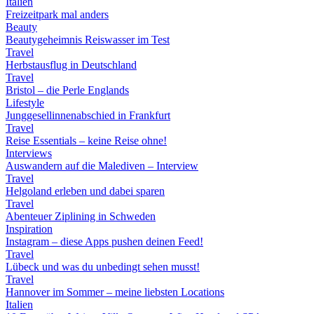
Italien
Freizeitpark mal anders
Beauty
Beautygeheimnis Reiswasser im Test
Travel
Herbstausflug in Deutschland
Travel
Bristol – die Perle Englands
Lifestyle
Junggesellinnenabschied in Frankfurt
Travel
Reise Essentials – keine Reise ohne!
Interviews
Auswandern auf die Malediven – Interview
Travel
Helgoland erleben und dabei sparen
Travel
Abenteuer Ziplining in Schweden
Inspiration
Instagram – diese Apps pushen deinen Feed!
Travel
Lübeck und was du unbedingt sehen musst!
Travel
Hannover im Sommer – meine liebsten Locations
Italien