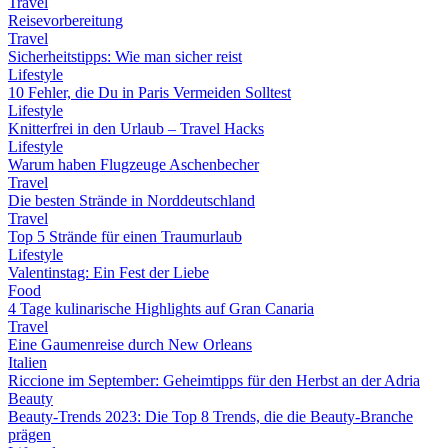
Travel
Reisevorbereitung
Travel
Sicherheitstipps: Wie man sicher reist
Lifestyle
10 Fehler, die Du in Paris Vermeiden Solltest
Lifestyle
Knitterfrei in den Urlaub – Travel Hacks
Lifestyle
Warum haben Flugzeuge Aschenbecher
Travel
Die besten Strände in Norddeutschland
Travel
Top 5 Strände für einen Traumurlaub
Lifestyle
Valentinstag: Ein Fest der Liebe
Food
4 Tage kulinarische Highlights auf Gran Canaria
Travel
Eine Gaumenreise durch New Orleans
Italien
Riccione im September: Geheimtipps für den Herbst an der Adria
Beauty
Beauty-Trends 2023: Die Top 8 Trends, die die Beauty-Branche
prägen