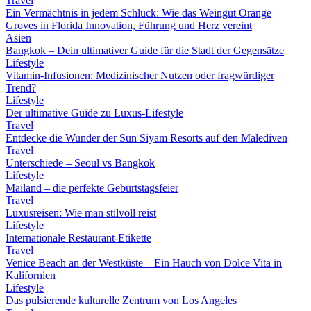
Travel
Ein Vermächtnis in jedem Schluck: Wie das Weingut Orange
Groves in Florida Innovation, Führung und Herz vereint
Asien
Bangkok – Dein ultimativer Guide für die Stadt der Gegensätze
Lifestyle
Vitamin-Infusionen: Medizinischer Nutzen oder fragwürdiger
Trend?
Lifestyle
Der ultimative Guide zu Luxus-Lifestyle
Travel
Entdecke die Wunder der Sun Siyam Resorts auf den Malediven
Travel
Unterschiede – Seoul vs Bangkok
Lifestyle
Mailand – die perfekte Geburtstagsfeier
Travel
Luxusreisen: Wie man stilvoll reist
Lifestyle
Internationale Restaurant-Etikette
Travel
Venice Beach an der Westküste – Ein Hauch von Dolce Vita in
Kalifornien
Lifestyle
Das pulsierende kulturelle Zentrum von Los Angeles