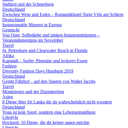
Südtirol und der Schneeberg
Deutschland
Zwischen Wein und Eulen – Romantikhotel Turm Völs am Schlern
Deutschland
Instagramable Museen in Europa
Gemischt
Von Oper, Selbstliebe und pinken Instagramträumen –
Veranstaltungstipps im November
Travel
St. Petersburg und Clearwater Beach in Florida
Afrika
Kapstadt – Surfer, Pinguine und leckeres Essen
Fashion
Diversity Fashion Days Hamburg 2019
Deutschland
Gestüt Fährhof – auf den Spuren von Walter Jacobs
Travel
Montenegro und der Durmitorring
Asien
8 Dinge über Sri Lanka die du wahrscheinlich nicht wusstest
Deutschland
Yoga ist kein Sport, sondern eine Lebenseinstellung
Lifestyle
Hochzeit: 10 Dinge, die dir keiner sagen möchte
Lifestyle