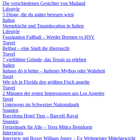
Die verschiedenen Gesichter von Mailand
Lifestyle
5 Dinge, die du später bereuen wirst
Italien
Sterneküche und Traumlocation in Italien
Lifestyle
Faszination Fußball – Werder Bremen vs HSV
Travel
Belfast – eine Stadt die überrascht
Travel
7 vielfältige Gründe, das Tessin zu erleben
Italien
Italians do it better – Italiener Mythos oder Wahrheit
Sport
Wie ich in Florida den größten Fisch angelte
Travel
2 Minuten der ersten Impressionen aus Los Angeles
Sport
Unterwegs im Schweizer Nationalpark
Spanien
Barcelona Hotel Tipp – Barcelò Raval
Spanien
Freizeitpark für Alle – Terra Mitica Benidorm
Interviews
Interview mit Boxer William Joppy – Ex Weltmeister Mittelgewicht