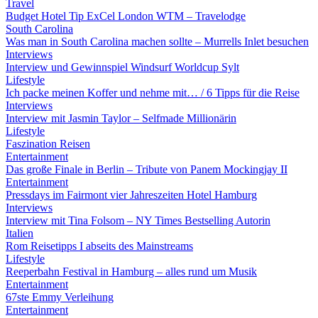
Travel
Budget Hotel Tip ExCel London WTM – Travelodge
South Carolina
Was man in South Carolina machen sollte – Murrells Inlet besuchen
Interviews
Interview und Gewinnspiel Windsurf Worldcup Sylt
Lifestyle
Ich packe meinen Koffer und nehme mit… / 6 Tipps für die Reise
Interviews
Interview mit Jasmin Taylor – Selfmade Millionärin
Lifestyle
Faszination Reisen
Entertainment
Das große Finale in Berlin – Tribute von Panem Mockingjay II
Entertainment
Pressdays im Fairmont vier Jahreszeiten Hotel Hamburg
Interviews
Interview mit Tina Folsom – NY Times Bestselling Autorin
Italien
Rom Reisetipps I abseits des Mainstreams
Lifestyle
Reeperbahn Festival in Hamburg – alles rund um Musik
Entertainment
67ste Emmy Verleihung
Entertainment