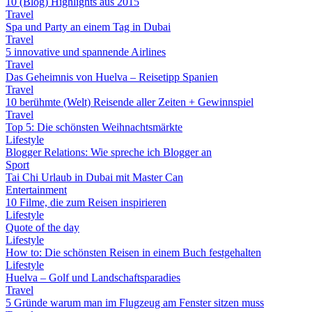
10 (Blog) Highlights aus 2015
Travel
Spa und Party an einem Tag in Dubai
Travel
5 innovative und spannende Airlines
Travel
Das Geheimnis von Huelva – Reisetipp Spanien
Travel
10 berühmte (Welt) Reisende aller Zeiten + Gewinnspiel
Travel
Top 5: Die schönsten Weihnachtsmärkte
Lifestyle
Blogger Relations: Wie spreche ich Blogger an
Sport
Tai Chi Urlaub in Dubai mit Master Can
Entertainment
10 Filme, die zum Reisen inspirieren
Lifestyle
Quote of the day
Lifestyle
How to: Die schönsten Reisen in einem Buch festgehalten
Lifestyle
Huelva – Golf und Landschaftsparadies
Travel
5 Gründe warum man im Flugzeug am Fenster sitzen muss