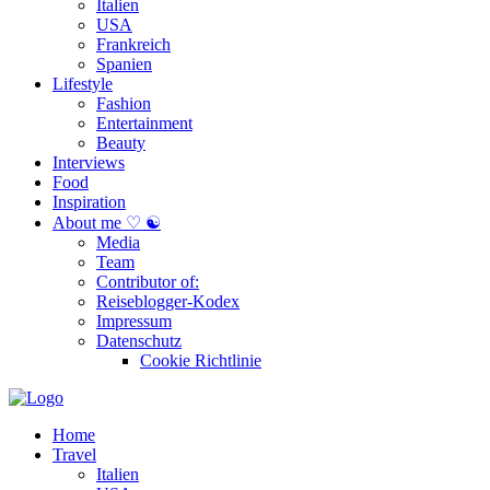
Italien
USA
Frankreich
Spanien
Lifestyle
Fashion
Entertainment
Beauty
Interviews
Food
Inspiration
About me ♡ ☯
Media
Team
Contributor of:
Reiseblogger-Kodex
Impressum
Datenschutz
Cookie Richtlinie
Home
Travel
Italien