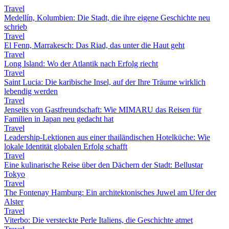
Travel
Medellín, Kolumbien: Die Stadt, die ihre eigene Geschichte neu
schrieb
Travel
El Fenn, Marrakesch: Das Riad, das unter die Haut geht
Travel
Long Island: Wo der Atlantik nach Erfolg riecht
Travel
Saint Lucia: Die karibische Insel, auf der Ihre Träume wirklich
lebendig werden
Travel
Jenseits von Gastfreundschaft: Wie MIMARU das Reisen für
Familien in Japan neu gedacht hat
Travel
Leadership-Lektionen aus einer thailändischen Hotelküche: Wie
lokale Identität globalen Erfolg schafft
Travel
Eine kulinarische Reise über den Dächern der Stadt: Bellustar
Tokyo
Travel
The Fontenay Hamburg: Ein architektonisches Juwel am Ufer der
Alster
Travel
Viterbo: Die versteckte Perle Italiens, die Geschichte atmet