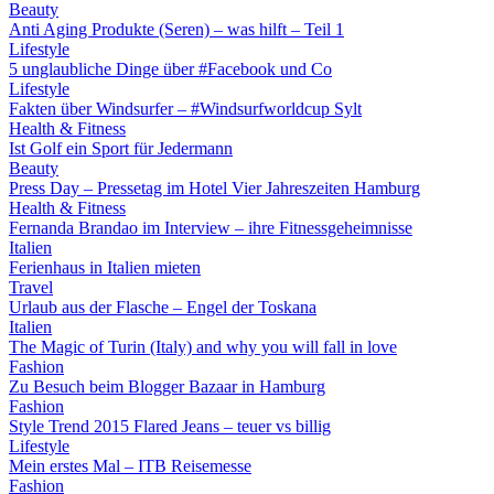
Beauty
Anti Aging Produkte (Seren) – was hilft – Teil 1
Lifestyle
5 unglaubliche Dinge über #Facebook und Co
Lifestyle
Fakten über Windsurfer – #Windsurfworldcup Sylt
Health & Fitness
Ist Golf ein Sport für Jedermann
Beauty
Press Day – Pressetag im Hotel Vier Jahreszeiten Hamburg
Health & Fitness
Fernanda Brandao im Interview – ihre Fitnessgeheimnisse
Italien
Ferienhaus in Italien mieten
Travel
Urlaub aus der Flasche – Engel der Toskana
Italien
The Magic of Turin (Italy) and why you will fall in love
Fashion
Zu Besuch beim Blogger Bazaar in Hamburg
Fashion
Style Trend 2015 Flared Jeans – teuer vs billig
Lifestyle
Mein erstes Mal – ITB Reisemesse
Fashion