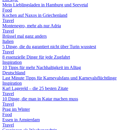
Mein Lieblingsladen in Hamburg und Seevetal
Food
Kochen auf Naxos in Griechenland
Travel
Montenegro, mehr als nur Adria
Travel
Brüssel mal ganz anders
Italien
5 Dinge, die du garantiert nicht über Turin wusstest
Travel
8 essenzielle Dinge für jede Zugfahrt
Inspiration
10 Tipps für mehr Nachhaltigkeit im Alltag
Deutschland
Last Minute Tipps für Karnevalsfans und Karnevalsflüchtlinge
Inspiration
Karl Lagereld – die 25 besten Zitate
Travel
10 Dinge, die man in Katar machen muss
Travel
Prag im Winter
Food
Essen in Amsterdam
Travel