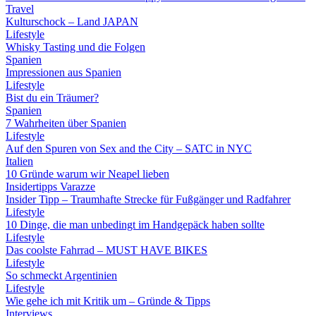
Travel
Kulturschock – Land JAPAN
Lifestyle
Whisky Tasting und die Folgen
Spanien
Impressionen aus Spanien
Lifestyle
Bist du ein Träumer?
Spanien
7 Wahrheiten über Spanien
Lifestyle
Auf den Spuren von Sex and the City – SATC in NYC
Italien
10 Gründe warum wir Neapel lieben
Insidertipps Varazze
Insider Tipp – Traumhafte Strecke für Fußgänger und Radfahrer
Lifestyle
10 Dinge, die man unbedingt im Handgepäck haben sollte
Lifestyle
Das coolste Fahrrad – MUST HAVE BIKES
Lifestyle
So schmeckt Argentinien
Lifestyle
Wie gehe ich mit Kritik um – Gründe & Tipps
Interviews