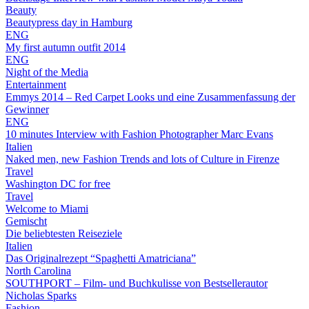
Beauty
Beautypress day in Hamburg
ENG
My first autumn outfit 2014
ENG
Night of the Media
Entertainment
Emmys 2014 – Red Carpet Looks und eine Zusammenfassung der
Gewinner
ENG
10 minutes Interview with Fashion Photographer Marc Evans
Italien
Naked men, new Fashion Trends and lots of Culture in Firenze
Travel
Washington DC for free
Travel
Welcome to Miami
Gemischt
Die beliebtesten Reiseziele
Italien
Das Originalrezept “Spaghetti Amatriciana”
North Carolina
SOUTHPORT – Film- und Buchkulisse von Bestsellerautor
Nicholas Sparks
Fashion