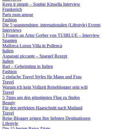
Keep it simple – Sophie Kinsella Interview
Frankreich
Paris mon amour
Fashion
Die 5 spannendsten, internationalen (Lifestyle) Events
Interviews
5 Fragen an Artur Gerber von TUIBLUE – Interview
Spanien
Mallorca Luxus Villa in Pollenca
Italien
Asparagi piccante – Spargel Rezept
Italien
Bari – Geheimtipp in Italien
Fashion
2 einfache Travel Styles für Mann und Frau
Travel
Warum ich kein Vollzeit Reiseblogger sein will
Travel
5 Tipps um den günstigsten Flug zu finden
Beauty
Für den perfekten Haarschnitt nach Mailand
Travel
Reise Blogger zeigen ihre liebsten Destinationen
Lifestyle
Die 15 besten Reise Zitate