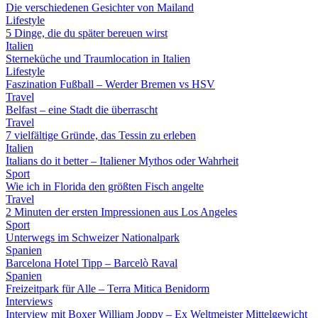
Die verschiedenen Gesichter von Mailand
Lifestyle
5 Dinge, die du später bereuen wirst
Italien
Sterneküche und Traumlocation in Italien
Lifestyle
Faszination Fußball – Werder Bremen vs HSV
Travel
Belfast – eine Stadt die überrascht
Travel
7 vielfältige Gründe, das Tessin zu erleben
Italien
Italians do it better – Italiener Mythos oder Wahrheit
Sport
Wie ich in Florida den größten Fisch angelte
Travel
2 Minuten der ersten Impressionen aus Los Angeles
Sport
Unterwegs im Schweizer Nationalpark
Spanien
Barcelona Hotel Tipp – Barcelò Raval
Spanien
Freizeitpark für Alle – Terra Mitica Benidorm
Interviews
Interview mit Boxer William Joppy – Ex Weltmeister Mittelgewicht