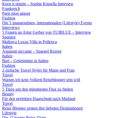
Keep it simple – Sophie Kinsella Interview
Frankreich
Paris mon amour
Fashion
Die 5 spannendsten, internationalen (Lifestyle) Events
Interviews
5 Fragen an Artur Gerber von TUIBLUE – Interview
Spanien
Mallorca Luxus Villa in Pollenca
Italien
Asparagi piccante – Spargel Rezept
Italien
Bari – Geheimtipp in Italien
Fashion
2 einfache Travel Styles für Mann und Frau
Travel
Warum ich kein Vollzeit Reiseblogger sein will
Travel
5 Tipps um den günstigsten Flug zu finden
Beauty
Für den perfekten Haarschnitt nach Mailand
Travel
Reise Blogger zeigen ihre liebsten Destinationen
Lifestyle
Die 15 besten Reise Zitate