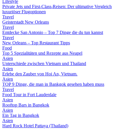
Lifestyle
Private Jets und First-Class-Reisen: Der ultimative Vergleich
luxuriöser Flugoptionen
Travel
Geisterstadt New Orleans
Travel
Entdecke San Antonio – Top 7 Dinge die du tun kannst
Travel
New Orleans – Top Restaurant Tipps
Food
Top 5 Spezialitäten und Rezepte aus Neapel
Asien
Unterschiede zwischen Vietnam und Thailand
Asien
Erlebe den Zauber von Hoi An, Vietnam.
Asien
TOP 9 Dinge, die man in Bankgok gesehen haben muss
Travel
Food Tour in Fort Lauderdale
Asien
Rooftop Bars in Bangkok
Asien
Ein Tag in Bangkok
Asien
Hard Rock Hotel Pattaya (Thailand)