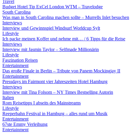
Travel
Budget Hotel Tip ExCel London WTM – Travelodge
South Carolina
Was man in South Carolina machen sollte – Murrells Inlet besuchen
Interviews
Interview und Gewinnspiel Windsurf Worldcup Sylt
Lifestyle
Ich packe meinen Koffer und nehme mit… / 6 Tipps für die Reise
Interviews
Interview mit Jasmin Taylor – Selfmade Millionärin
Lifestyle
Faszination Reisen
Entertainment
Das große Finale in Berlin – Tribute von Panem Mockingjay II
Entertainment
Pressdays im Fairmont vier Jahreszeiten Hotel Hamburg
Interviews
Interview mit Tina Folsom – NY Times Bestselling Autorin
Italien
Rom Reisetipps I abseits des Mainstreams
Lifestyle
Reeperbahn Festival in Hamburg – alles rund um Musik
Entertainment
67ste Emmy Verleihung
Entertainment