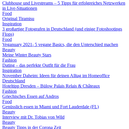
Clubhouse und Livestreams – 5 Tipps für erfolgreiches Netzwerken
in Live-Situationen
Food
Original Tiramisu
Inspiration
3 großartige Fotografen in Deutschland (und einige Fotoshootings
Flops)
Food
Veganuary 2021- 5 vegane Basics, die den Unterschied machen
Beauty
Meine Winter Beauty Stars
Fashion
Dating – das perfekte Outfit für die Frau
Inspiration
November Daheim: Ideen für deinen Alltag im Homeoffice
Deutschland
Hoteltipp Dresden – Bülow Palais Relais & Châteaux
Fashion
Griechisches Essen auf Andros
Food
Genüsslich essen in Miami und Fort Lauderdale (FL)
Beauty
Interview mit Dr. Tobias von Wild
Beauty
Beauty Tipps in der Corona Zeit