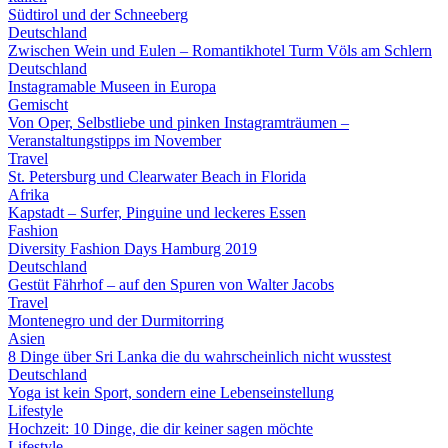
Südtirol und der Schneeberg
Deutschland
Zwischen Wein und Eulen – Romantikhotel Turm Völs am Schlern
Deutschland
Instagramable Museen in Europa
Gemischt
Von Oper, Selbstliebe und pinken Instagramträumen –
Veranstaltungstipps im November
Travel
St. Petersburg und Clearwater Beach in Florida
Afrika
Kapstadt – Surfer, Pinguine und leckeres Essen
Fashion
Diversity Fashion Days Hamburg 2019
Deutschland
Gestüt Fährhof – auf den Spuren von Walter Jacobs
Travel
Montenegro und der Durmitorring
Asien
8 Dinge über Sri Lanka die du wahrscheinlich nicht wusstest
Deutschland
Yoga ist kein Sport, sondern eine Lebenseinstellung
Lifestyle
Hochzeit: 10 Dinge, die dir keiner sagen möchte
Lifestyle