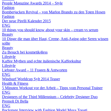
People Magazine Awards 2014 – Style
Fashion
Bomberjacken Revival – von Marlon Brando zu den Toten Hosen
Fashion
Der neue Pirelli Kalender 2015
ENG
10 things you should know about your skin – cream vs serum
Beauty
10 Dinge die man über Haut, Creme, Anti-Aging oder Seren wissen
sollte
Beauty
Zu Besuch bei kosmetik4less
Lifestyle
Kaffee Mythen und echte italienische Kaffeekultur
Lifestyle
Liebster Award – 11 Fragen & Antworten
ENG
Windsurf Worldcup Sylt 2014 Teaser
Health & Fitness
5 Minuten Workout vor der Arbeit – Tipps vom Personal Trainer
ENG
Designers of the Third Millennium – Celebrity Designer Duo
Premoli Di Bella
ENG
Backstage Interview with Fashion Model Maya Touati