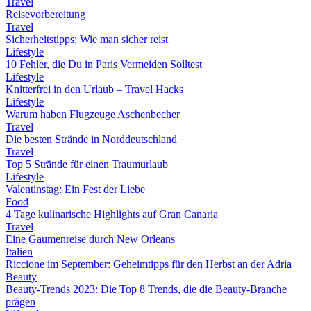
Travel
Reisevorbereitung
Travel
Sicherheitstipps: Wie man sicher reist
Lifestyle
10 Fehler, die Du in Paris Vermeiden Solltest
Lifestyle
Knitterfrei in den Urlaub – Travel Hacks
Lifestyle
Warum haben Flugzeuge Aschenbecher
Travel
Die besten Strände in Norddeutschland
Travel
Top 5 Strände für einen Traumurlaub
Lifestyle
Valentinstag: Ein Fest der Liebe
Food
4 Tage kulinarische Highlights auf Gran Canaria
Travel
Eine Gaumenreise durch New Orleans
Italien
Riccione im September: Geheimtipps für den Herbst an der Adria
Beauty
Beauty-Trends 2023: Die Top 8 Trends, die die Beauty-Branche
prägen