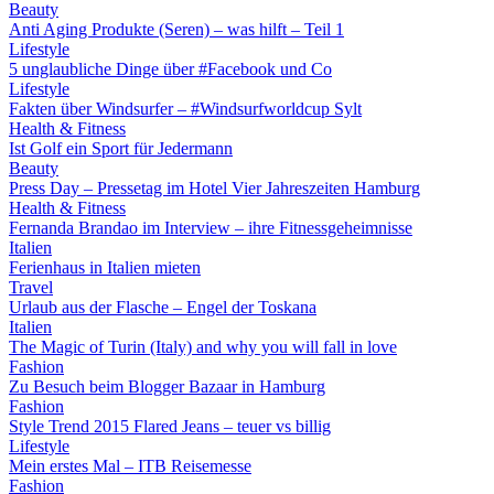
Beauty
Anti Aging Produkte (Seren) – was hilft – Teil 1
Lifestyle
5 unglaubliche Dinge über #Facebook und Co
Lifestyle
Fakten über Windsurfer – #Windsurfworldcup Sylt
Health & Fitness
Ist Golf ein Sport für Jedermann
Beauty
Press Day – Pressetag im Hotel Vier Jahreszeiten Hamburg
Health & Fitness
Fernanda Brandao im Interview – ihre Fitnessgeheimnisse
Italien
Ferienhaus in Italien mieten
Travel
Urlaub aus der Flasche – Engel der Toskana
Italien
The Magic of Turin (Italy) and why you will fall in love
Fashion
Zu Besuch beim Blogger Bazaar in Hamburg
Fashion
Style Trend 2015 Flared Jeans – teuer vs billig
Lifestyle
Mein erstes Mal – ITB Reisemesse
Fashion