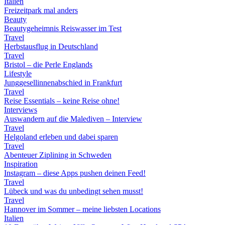
Italien
Freizeitpark mal anders
Beauty
Beautygeheimnis Reiswasser im Test
Travel
Herbstausflug in Deutschland
Travel
Bristol – die Perle Englands
Lifestyle
Junggesellinnenabschied in Frankfurt
Travel
Reise Essentials – keine Reise ohne!
Interviews
Auswandern auf die Malediven – Interview
Travel
Helgoland erleben und dabei sparen
Travel
Abenteuer Ziplining in Schweden
Inspiration
Instagram – diese Apps pushen deinen Feed!
Travel
Lübeck und was du unbedingt sehen musst!
Travel
Hannover im Sommer – meine liebsten Locations
Italien