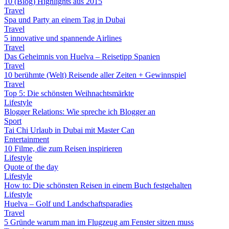
10 (Blog) Highlights aus 2015
Travel
Spa und Party an einem Tag in Dubai
Travel
5 innovative und spannende Airlines
Travel
Das Geheimnis von Huelva – Reisetipp Spanien
Travel
10 berühmte (Welt) Reisende aller Zeiten + Gewinnspiel
Travel
Top 5: Die schönsten Weihnachtsmärkte
Lifestyle
Blogger Relations: Wie spreche ich Blogger an
Sport
Tai Chi Urlaub in Dubai mit Master Can
Entertainment
10 Filme, die zum Reisen inspirieren
Lifestyle
Quote of the day
Lifestyle
How to: Die schönsten Reisen in einem Buch festgehalten
Lifestyle
Huelva – Golf und Landschaftsparadies
Travel
5 Gründe warum man im Flugzeug am Fenster sitzen muss