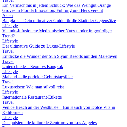
Travel
Ein Vermächtnis in jedem Schluck: Wie das Weingut Orange
Groves in Florida Innovation, Führung und Herz vereint
Asien
Bangkok – Dein ultimativer Guide für die Stadt der Gegensätze
Lifestyle
Vitamin-Infusionen: Medizinischer Nutzen oder fragwürdiger
Trend?
Lifestyle
Der ultimative Guide zu Luxus-Lifestyle
Travel
Entdecke die Wunder der Sun Siyam Resorts auf den Malediven
Travel
Unterschiede – Seoul vs Bangkok
Lifestyle
Mailand – die perfekte Geburtstagsfeier
Travel
Luxusreisen: Wie man stilvoll reist
Lifestyle
Internationale Restaurant-Etikette
Travel
Venice Beach an der Westküste – Ein Hauch von Dolce Vita in
Kalifornien
Lifestyle
Das pulsierende kulturelle Zentrum von Los Angeles