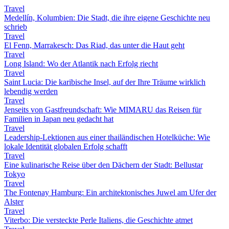
Travel
Medellín, Kolumbien: Die Stadt, die ihre eigene Geschichte neu
schrieb
Travel
El Fenn, Marrakesch: Das Riad, das unter die Haut geht
Travel
Long Island: Wo der Atlantik nach Erfolg riecht
Travel
Saint Lucia: Die karibische Insel, auf der Ihre Träume wirklich
lebendig werden
Travel
Jenseits von Gastfreundschaft: Wie MIMARU das Reisen für
Familien in Japan neu gedacht hat
Travel
Leadership-Lektionen aus einer thailändischen Hotelküche: Wie
lokale Identität globalen Erfolg schafft
Travel
Eine kulinarische Reise über den Dächern der Stadt: Bellustar
Tokyo
Travel
The Fontenay Hamburg: Ein architektonisches Juwel am Ufer der
Alster
Travel
Viterbo: Die versteckte Perle Italiens, die Geschichte atmet