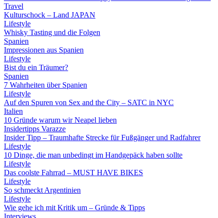
Travel
Kulturschock – Land JAPAN
Lifestyle
Whisky Tasting und die Folgen
Spanien
Impressionen aus Spanien
Lifestyle
Bist du ein Träumer?
Spanien
7 Wahrheiten über Spanien
Lifestyle
Auf den Spuren von Sex and the City – SATC in NYC
Italien
10 Gründe warum wir Neapel lieben
Insidertipps Varazze
Insider Tipp – Traumhafte Strecke für Fußgänger und Radfahrer
Lifestyle
10 Dinge, die man unbedingt im Handgepäck haben sollte
Lifestyle
Das coolste Fahrrad – MUST HAVE BIKES
Lifestyle
So schmeckt Argentinien
Lifestyle
Wie gehe ich mit Kritik um – Gründe & Tipps
Interviews