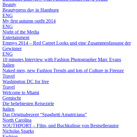
Beauty
Beautypress day in Hamburg
ENG
My first autumn outfit 2014
ENG
Night of the Media
Entertainment
Emmys 2014 – Red Carpet Looks und eine Zusammenfassung der
Gewinner
ENG
10 minutes Interview with Fashion Photographer Marc Evans
Italien
Naked men, new Fashion Trends and lots of Culture in Firenze
Travel
Washington DC for free
Travel
Welcome to Miami
Gemischt
Die beliebtesten Reiseziele
Italien
Das Originalrezept “Spaghetti Amatriciana”
North Carolina
SOUTHPORT – Film- und Buchkulisse von Bestsellerautor
Nicholas Sparks
Fashion