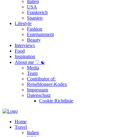
Italien
USA
Frankreich
Spanien
Lifestyle
Fashion
Entertainment
Beauty
Interviews
Food
Inspiration
About me ♡ ☯
Media
Team
Contributor of:
Reiseblogger-Kodex
Impressum
Datenschutz
Cookie Richtlinie
Home
Travel
Italien