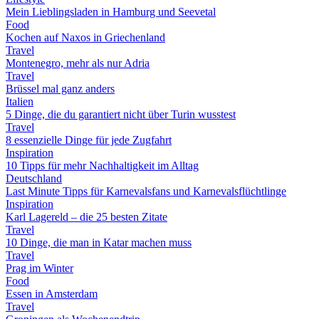
Mein Lieblingsladen in Hamburg und Seevetal
Food
Kochen auf Naxos in Griechenland
Travel
Montenegro, mehr als nur Adria
Travel
Brüssel mal ganz anders
Italien
5 Dinge, die du garantiert nicht über Turin wusstest
Travel
8 essenzielle Dinge für jede Zugfahrt
Inspiration
10 Tipps für mehr Nachhaltigkeit im Alltag
Deutschland
Last Minute Tipps für Karnevalsfans und Karnevalsflüchtlinge
Inspiration
Karl Lagereld – die 25 besten Zitate
Travel
10 Dinge, die man in Katar machen muss
Travel
Prag im Winter
Food
Essen in Amsterdam
Travel