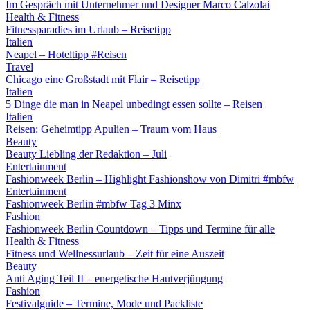
Im Gespräch mit Unternehmer und Designer Marco Calzolai
Health & Fitness
Fitnessparadies im Urlaub – Reisetipp
Italien
Neapel – Hoteltipp #Reisen
Travel
Chicago eine Großstadt mit Flair – Reisetipp
Italien
5 Dinge die man in Neapel unbedingt essen sollte – Reisen
Italien
Reisen: Geheimtipp Apulien – Traum vom Haus
Beauty
Beauty Liebling der Redaktion – Juli
Entertainment
Fashionweek Berlin – Highlight Fashionshow von Dimitri #mbfw
Entertainment
Fashionweek Berlin #mbfw Tag 3 Minx
Fashion
Fashionweek Berlin Countdown – Tipps und Termine für alle
Health & Fitness
Fitness und Wellnessurlaub – Zeit für eine Auszeit
Beauty
Anti Aging Teil II – energetische Hautverjüngung
Fashion
Festivalguide – Termine, Mode und Packliste