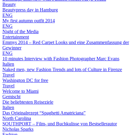
Beauty
Beautypress day in Hamburg
ENG
My first autumn outfit 2014
ENG
Night of the Media
Entertainment
Emmys 2014 – Red Carpet Looks und eine Zusammenfassung der
Gewinner
ENG
10 minutes Interview with Fashion Photographer Marc Evans
Italien
Naked men, new Fashion Trends and lots of Culture in Firenze
Travel
Washington DC for free
Travel
Welcome to Miami
Gemischt
Die beliebtesten Reiseziele
Italien
Das Originalrezept “Spaghetti Amatriciana”
North Carolina
SOUTHPORT – Film- und Buchkulisse von Bestsellerautor
Nicholas Sparks
Fashion