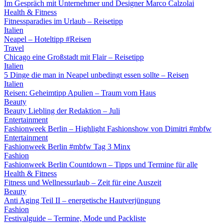
Im Gespräch mit Unternehmer und Designer Marco Calzolai
Health & Fitness
Fitnessparadies im Urlaub – Reisetipp
Italien
Neapel – Hoteltipp #Reisen
Travel
Chicago eine Großstadt mit Flair – Reisetipp
Italien
5 Dinge die man in Neapel unbedingt essen sollte – Reisen
Italien
Reisen: Geheimtipp Apulien – Traum vom Haus
Beauty
Beauty Liebling der Redaktion – Juli
Entertainment
Fashionweek Berlin – Highlight Fashionshow von Dimitri #mbfw
Entertainment
Fashionweek Berlin #mbfw Tag 3 Minx
Fashion
Fashionweek Berlin Countdown – Tipps und Termine für alle
Health & Fitness
Fitness und Wellnessurlaub – Zeit für eine Auszeit
Beauty
Anti Aging Teil II – energetische Hautverjüngung
Fashion
Festivalguide – Termine, Mode und Packliste