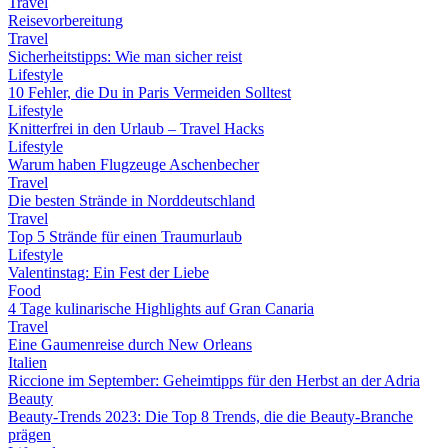
Travel
Reisevorbereitung
Travel
Sicherheitstipps: Wie man sicher reist
Lifestyle
10 Fehler, die Du in Paris Vermeiden Solltest
Lifestyle
Knitterfrei in den Urlaub – Travel Hacks
Lifestyle
Warum haben Flugzeuge Aschenbecher
Travel
Die besten Strände in Norddeutschland
Travel
Top 5 Strände für einen Traumurlaub
Lifestyle
Valentinstag: Ein Fest der Liebe
Food
4 Tage kulinarische Highlights auf Gran Canaria
Travel
Eine Gaumenreise durch New Orleans
Italien
Riccione im September: Geheimtipps für den Herbst an der Adria
Beauty
Beauty-Trends 2023: Die Top 8 Trends, die die Beauty-Branche
prägen