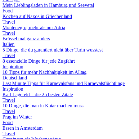
Mein Lieblingsladen in Hamburg und Seevetal
Food
Kochen auf Naxos in Griechenland
Travel
Montenegro, mehr als nur Adria
Travel
Brüssel mal ganz anders
Italien
5 Dinge, die du garantiert nicht über Turin wusstest
Travel
8 essenzielle Dinge für jede Zugfahrt
Inspiration
10 Tipps für mehr Nachhaltigkeit im Alltag
Deutschland
Last Minute Tipps für Karnevalsfans und Karnevalsflüchtlinge
Inspiration
Karl Lagereld – die 25 besten Zitate
Travel
10 Dinge, die man in Katar machen muss
Travel
Prag im Winter
Food
Essen in Amsterdam
Travel