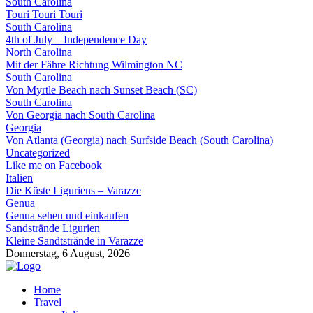
South Carolina
Touri Touri Touri
South Carolina
4th of July – Independence Day
North Carolina
Mit der Fähre Richtung Wilmington NC
South Carolina
Von Myrtle Beach nach Sunset Beach (SC)
South Carolina
Von Georgia nach South Carolina
Georgia
Von Atlanta (Georgia) nach Surfside Beach (South Carolina)
Uncategorized
Like me on Facebook
Italien
Die Küste Liguriens – Varazze
Genua
Genua sehen und einkaufen
Sandstrände Ligurien
Kleine Sandtstrände in Varazze
Donnerstag, 6 August, 2026
Home
Travel