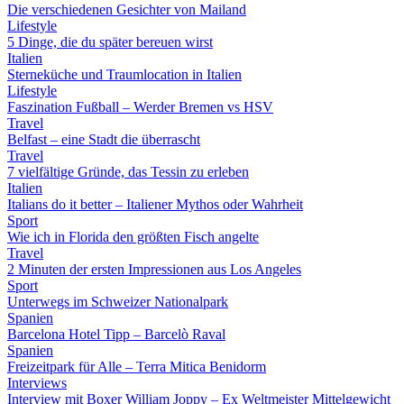
Die verschiedenen Gesichter von Mailand
Lifestyle
5 Dinge, die du später bereuen wirst
Italien
Sterneküche und Traumlocation in Italien
Lifestyle
Faszination Fußball – Werder Bremen vs HSV
Travel
Belfast – eine Stadt die überrascht
Travel
7 vielfältige Gründe, das Tessin zu erleben
Italien
Italians do it better – Italiener Mythos oder Wahrheit
Sport
Wie ich in Florida den größten Fisch angelte
Travel
2 Minuten der ersten Impressionen aus Los Angeles
Sport
Unterwegs im Schweizer Nationalpark
Spanien
Barcelona Hotel Tipp – Barcelò Raval
Spanien
Freizeitpark für Alle – Terra Mitica Benidorm
Interviews
Interview mit Boxer William Joppy – Ex Weltmeister Mittelgewicht