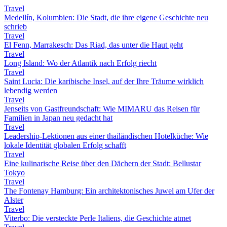
Travel
Medellín, Kolumbien: Die Stadt, die ihre eigene Geschichte neu
schrieb
Travel
El Fenn, Marrakesch: Das Riad, das unter die Haut geht
Travel
Long Island: Wo der Atlantik nach Erfolg riecht
Travel
Saint Lucia: Die karibische Insel, auf der Ihre Träume wirklich
lebendig werden
Travel
Jenseits von Gastfreundschaft: Wie MIMARU das Reisen für
Familien in Japan neu gedacht hat
Travel
Leadership-Lektionen aus einer thailändischen Hotelküche: Wie
lokale Identität globalen Erfolg schafft
Travel
Eine kulinarische Reise über den Dächern der Stadt: Bellustar
Tokyo
Travel
The Fontenay Hamburg: Ein architektonisches Juwel am Ufer der
Alster
Travel
Viterbo: Die versteckte Perle Italiens, die Geschichte atmet