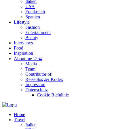
Italien
USA
Frankreich
Spanien
Lifestyle
Fashion
Entertainment
Beauty
Interviews
Food
Inspiration
About me ♡ ☯
Media
Team
Contributor of:
Reiseblogger-Kodex
Impressum
Datenschutz
Cookie Richtlinie
Home
Travel
Italien