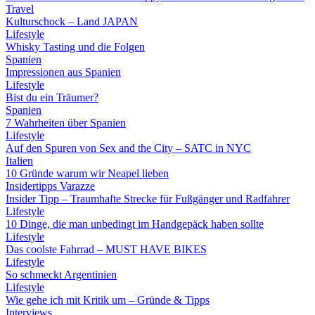
Travel
Kulturschock – Land JAPAN
Lifestyle
Whisky Tasting und die Folgen
Spanien
Impressionen aus Spanien
Lifestyle
Bist du ein Träumer?
Spanien
7 Wahrheiten über Spanien
Lifestyle
Auf den Spuren von Sex and the City – SATC in NYC
Italien
10 Gründe warum wir Neapel lieben
Insidertipps Varazze
Insider Tipp – Traumhafte Strecke für Fußgänger und Radfahrer
Lifestyle
10 Dinge, die man unbedingt im Handgepäck haben sollte
Lifestyle
Das coolste Fahrrad – MUST HAVE BIKES
Lifestyle
So schmeckt Argentinien
Lifestyle
Wie gehe ich mit Kritik um – Gründe & Tipps
Interviews