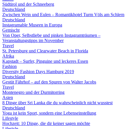
Südtirol und der Schneeberg
Deutschland
Zwischen Wein und Eulen – Romantikhotel Turm Völs am Schlern
Deutschland
Instagramable Museen in Europa
Gemischt
Von Oper, Selbstliebe und pinken Instagramträumen –
Veranstaltungstipps im November
Travel
St. Petersburg und Clearwater Beach in Florida
Afrika
Kapstadt – Surfer, Pinguine und leckeres Essen
Fashion
Diversity Fashion Days Hamburg 2019
Deutschland
Gestüt Fährhof – auf den Spuren von Walter Jacobs
Travel
Montenegro und der Durmitorring
Asien
8 Dinge über Sri Lanka die du wahrscheinlich nicht wusstest
Deutschland
Yoga ist kein Sport, sondern eine Lebenseinstellung
Lifestyle
Hochzeit: 10 Dinge, die dir keiner sagen möchte
Lifestyle