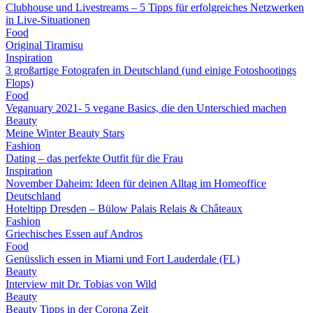
Clubhouse und Livestreams – 5 Tipps für erfolgreiches Netzwerken
in Live-Situationen
Food
Original Tiramisu
Inspiration
3 großartige Fotografen in Deutschland (und einige Fotoshootings
Flops)
Food
Veganuary 2021- 5 vegane Basics, die den Unterschied machen
Beauty
Meine Winter Beauty Stars
Fashion
Dating – das perfekte Outfit für die Frau
Inspiration
November Daheim: Ideen für deinen Alltag im Homeoffice
Deutschland
Hoteltipp Dresden – Bülow Palais Relais & Châteaux
Fashion
Griechisches Essen auf Andros
Food
Genüsslich essen in Miami und Fort Lauderdale (FL)
Beauty
Interview mit Dr. Tobias von Wild
Beauty
Beauty Tipps in der Corona Zeit