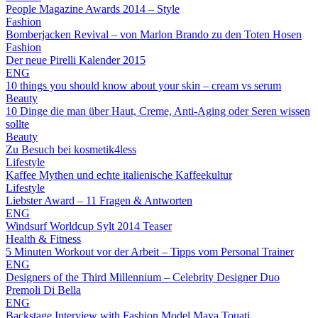
People Magazine Awards 2014 – Style
Fashion
Bomberjacken Revival – von Marlon Brando zu den Toten Hosen
Fashion
Der neue Pirelli Kalender 2015
ENG
10 things you should know about your skin – cream vs serum
Beauty
10 Dinge die man über Haut, Creme, Anti-Aging oder Seren wissen
sollte
Beauty
Zu Besuch bei kosmetik4less
Lifestyle
Kaffee Mythen und echte italienische Kaffeekultur
Lifestyle
Liebster Award – 11 Fragen & Antworten
ENG
Windsurf Worldcup Sylt 2014 Teaser
Health & Fitness
5 Minuten Workout vor der Arbeit – Tipps vom Personal Trainer
ENG
Designers of the Third Millennium – Celebrity Designer Duo
Premoli Di Bella
ENG
Backstage Interview with Fashion Model Maya Touati