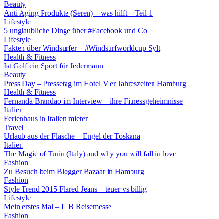
Beauty
Anti Aging Produkte (Seren) – was hilft – Teil 1
Lifestyle
5 unglaubliche Dinge über #Facebook und Co
Lifestyle
Fakten über Windsurfer – #Windsurfworldcup Sylt
Health & Fitness
Ist Golf ein Sport für Jedermann
Beauty
Press Day – Pressetag im Hotel Vier Jahreszeiten Hamburg
Health & Fitness
Fernanda Brandao im Interview – ihre Fitnessgeheimnisse
Italien
Ferienhaus in Italien mieten
Travel
Urlaub aus der Flasche – Engel der Toskana
Italien
The Magic of Turin (Italy) and why you will fall in love
Fashion
Zu Besuch beim Blogger Bazaar in Hamburg
Fashion
Style Trend 2015 Flared Jeans – teuer vs billig
Lifestyle
Mein erstes Mal – ITB Reisemesse
Fashion