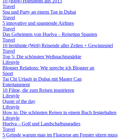
10 (Blog) Highlights aus 2015
Travel
Spa und Party an einem Tag in Dubai
Travel
5 innovative und spannende Airlines
Travel
Das Geheimnis von Huelva – Reisetipp Spanien
Travel
10 berühmte (Welt) Reisende aller Zeiten + Gewinnspiel
Travel
Top 5: Die schönsten Weihnachtsmärkte
Lifestyle
Blogger Relations: Wie spreche ich Blogger an
Sport
Tai Chi Urlaub in Dubai mit Master Can
Entertainment
10 Filme, die zum Reisen inspirieren
Lifestyle
Quote of the day
Lifestyle
How to: Die schönsten Reisen in einem Buch festgehalten
Lifestyle
Huelva – Golf und Landschaftsparadies
Travel
5 Gründe warum man im Flugzeug am Fenster sitzen muss