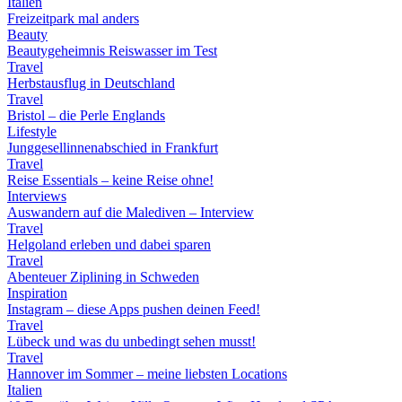
Italien
Freizeitpark mal anders
Beauty
Beautygeheimnis Reiswasser im Test
Travel
Herbstausflug in Deutschland
Travel
Bristol – die Perle Englands
Lifestyle
Junggesellinnenabschied in Frankfurt
Travel
Reise Essentials – keine Reise ohne!
Interviews
Auswandern auf die Malediven – Interview
Travel
Helgoland erleben und dabei sparen
Travel
Abenteuer Ziplining in Schweden
Inspiration
Instagram – diese Apps pushen deinen Feed!
Travel
Lübeck und was du unbedingt sehen musst!
Travel
Hannover im Sommer – meine liebsten Locations
Italien