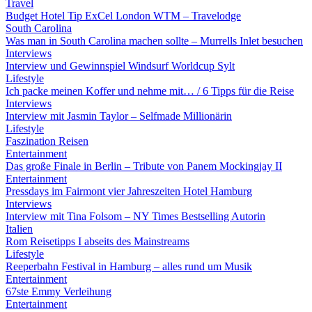
Travel
Budget Hotel Tip ExCel London WTM – Travelodge
South Carolina
Was man in South Carolina machen sollte – Murrells Inlet besuchen
Interviews
Interview und Gewinnspiel Windsurf Worldcup Sylt
Lifestyle
Ich packe meinen Koffer und nehme mit… / 6 Tipps für die Reise
Interviews
Interview mit Jasmin Taylor – Selfmade Millionärin
Lifestyle
Faszination Reisen
Entertainment
Das große Finale in Berlin – Tribute von Panem Mockingjay II
Entertainment
Pressdays im Fairmont vier Jahreszeiten Hotel Hamburg
Interviews
Interview mit Tina Folsom – NY Times Bestselling Autorin
Italien
Rom Reisetipps I abseits des Mainstreams
Lifestyle
Reeperbahn Festival in Hamburg – alles rund um Musik
Entertainment
67ste Emmy Verleihung
Entertainment