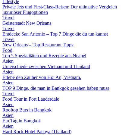
Lifestyle
Private Jets und First-Class-Reisen: Der ultimative Vergleich
luxuriöser Flugoptionen
Travel
Geisterstadt New Orleans
Travel
Entdecke San Antonio – Top 7 Dinge die du tun kannst
Travel
New Orleans – Top Restaurant Tipps
Food
Top 5 Spezialitäten und Rezepte aus Neapel
Asien
Unterschiede zwischen Vietnam und Thailand
Asien
Erlebe den Zauber von Hoi An, Vietnam.
Asien
TOP 9 Dinge, die man in Bankgok gesehen haben muss
Travel
Food Tour in Fort Lauderdale
Asien
Rooftop Bars in Bangkok
Asien
Ein Tag in Bangkok
Asien
Hard Rock Hotel Pattaya (Thailand)