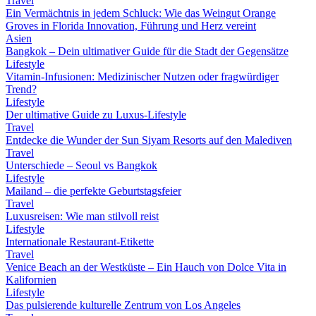
Travel
Ein Vermächtnis in jedem Schluck: Wie das Weingut Orange
Groves in Florida Innovation, Führung und Herz vereint
Asien
Bangkok – Dein ultimativer Guide für die Stadt der Gegensätze
Lifestyle
Vitamin-Infusionen: Medizinischer Nutzen oder fragwürdiger
Trend?
Lifestyle
Der ultimative Guide zu Luxus-Lifestyle
Travel
Entdecke die Wunder der Sun Siyam Resorts auf den Malediven
Travel
Unterschiede – Seoul vs Bangkok
Lifestyle
Mailand – die perfekte Geburtstagsfeier
Travel
Luxusreisen: Wie man stilvoll reist
Lifestyle
Internationale Restaurant-Etikette
Travel
Venice Beach an der Westküste – Ein Hauch von Dolce Vita in
Kalifornien
Lifestyle
Das pulsierende kulturelle Zentrum von Los Angeles