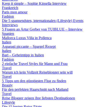
Keep it simple – Sophie Kinsella Interview
Frankreich
Paris mon amour
Fashion
Die 5 spannendsten, internationalen (Lifestyle) Events
Interviews
5 Fragen an Artur Gerber von TUIBLUE – Interview
Spanien
Mallorca Luxus Villa in Pollenca
Italien
Asparagi piccante – Spargel Rezept
Italien
Bari – Geheimtipp in Italien
Fashion
2 einfache Travel Styles für Mann und Frau
Travel
Warum ich kein Vollzeit Reiseblogger sein will
Travel
5 Tipps um den günstigsten Flug zu finden
Beauty
Für den perfekten Haarschnitt nach Mailand
Travel
Reise Blogger zeigen ihre liebsten Destinationen
Lifestyle
Die 15 besten Reise Zitate