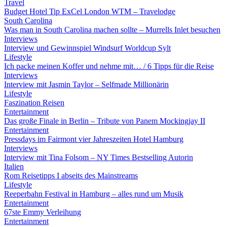
Travel
Budget Hotel Tip ExCel London WTM – Travelodge
South Carolina
Was man in South Carolina machen sollte – Murrells Inlet besuchen
Interviews
Interview und Gewinnspiel Windsurf Worldcup Sylt
Lifestyle
Ich packe meinen Koffer und nehme mit… / 6 Tipps für die Reise
Interviews
Interview mit Jasmin Taylor – Selfmade Millionärin
Lifestyle
Faszination Reisen
Entertainment
Das große Finale in Berlin – Tribute von Panem Mockingjay II
Entertainment
Pressdays im Fairmont vier Jahreszeiten Hotel Hamburg
Interviews
Interview mit Tina Folsom – NY Times Bestselling Autorin
Italien
Rom Reisetipps I abseits des Mainstreams
Lifestyle
Reeperbahn Festival in Hamburg – alles rund um Musik
Entertainment
67ste Emmy Verleihung
Entertainment