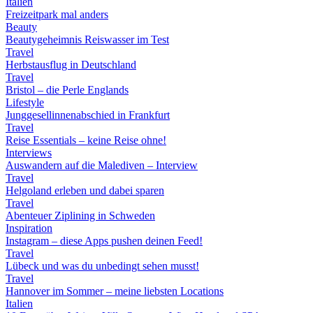
Italien
Freizeitpark mal anders
Beauty
Beautygeheimnis Reiswasser im Test
Travel
Herbstausflug in Deutschland
Travel
Bristol – die Perle Englands
Lifestyle
Junggesellinnenabschied in Frankfurt
Travel
Reise Essentials – keine Reise ohne!
Interviews
Auswandern auf die Malediven – Interview
Travel
Helgoland erleben und dabei sparen
Travel
Abenteuer Ziplining in Schweden
Inspiration
Instagram – diese Apps pushen deinen Feed!
Travel
Lübeck und was du unbedingt sehen musst!
Travel
Hannover im Sommer – meine liebsten Locations
Italien