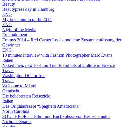
Beauty
Beautypress day in Hamburg
ENG
My first autumn outfit 2014
ENG
Night of the Media
Entertainment
Emmys 2014 – Red Carpet Looks und eine Zusammenfassung der
Gewinner
ENG
10 minutes Interview with Fashion Photographer Marc Evans
Italien
Naked men, new Fashion Trends and lots of Culture in Firenze
Travel
Washington DC for free
Travel
Welcome to Miami
Gemischt
Die beliebtesten Reiseziele
Italien
Das Originalrezept “Spaghetti Amatriciana”
North Carolina
SOUTHPORT – Film- und Buchkulisse von Bestsellerautor
Nicholas Sparks
Fashion