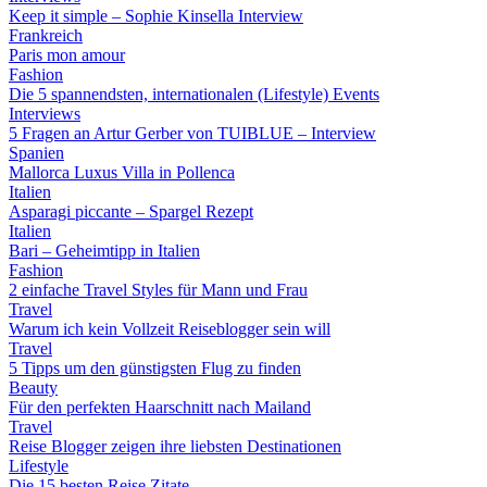
Keep it simple – Sophie Kinsella Interview
Frankreich
Paris mon amour
Fashion
Die 5 spannendsten, internationalen (Lifestyle) Events
Interviews
5 Fragen an Artur Gerber von TUIBLUE – Interview
Spanien
Mallorca Luxus Villa in Pollenca
Italien
Asparagi piccante – Spargel Rezept
Italien
Bari – Geheimtipp in Italien
Fashion
2 einfache Travel Styles für Mann und Frau
Travel
Warum ich kein Vollzeit Reiseblogger sein will
Travel
5 Tipps um den günstigsten Flug zu finden
Beauty
Für den perfekten Haarschnitt nach Mailand
Travel
Reise Blogger zeigen ihre liebsten Destinationen
Lifestyle
Die 15 besten Reise Zitate