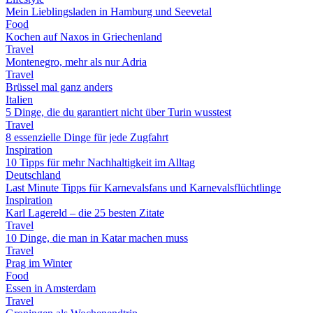
Mein Lieblingsladen in Hamburg und Seevetal
Food
Kochen auf Naxos in Griechenland
Travel
Montenegro, mehr als nur Adria
Travel
Brüssel mal ganz anders
Italien
5 Dinge, die du garantiert nicht über Turin wusstest
Travel
8 essenzielle Dinge für jede Zugfahrt
Inspiration
10 Tipps für mehr Nachhaltigkeit im Alltag
Deutschland
Last Minute Tipps für Karnevalsfans und Karnevalsflüchtlinge
Inspiration
Karl Lagereld – die 25 besten Zitate
Travel
10 Dinge, die man in Katar machen muss
Travel
Prag im Winter
Food
Essen in Amsterdam
Travel