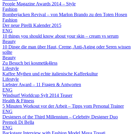
People Magazine Awards 2014 – Style
Fashion
Bomberjacken Revival – von Marlon Brando zu den Toten Hosen
Fashion
Der neue Pirelli Kalender 2015
ENG
10 things you should know about your skin – cream vs serum
Beauty
10 Dinge die man über Haut, Creme, Anti-Aging oder Seren wissen
sollte
Beauty
Zu Besuch bei kosmetik4less
Lifestyle
Kaffee Mythen und echte italienische Kaffeekultur
Lifestyle
Liebster Award – 11 Fragen & Antworten
ENG
Windsurf Worldcup Sylt 2014 Teaser
Health & Fitness
5 Minuten Workout vor der Arbeit – Tipps vom Personal Trainer
ENG
Designers of the Third Millennium – Celebrity Designer Duo
Premoli Di Bella
ENG
Backstage Interview with Fashion Model Maya Touati