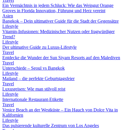
Travel
Ein Vermächtnis in jedem Schluck: Wie das Weingut Orange
Groves in Florida Innovation, Führung und Herz vereint
Asien
Bangkok – Dein ultimativer Guide für die Stadt der Gegensätze
Lifestyle
Vitamin-Infusionen: Medizinischer Nutzen oder fragwürdiger
Trend?
Lifestyle
Der ultimative Guide zu Luxus-Lifestyle
Travel
Entdecke die Wunder der Sun Siyam Resorts auf den Malediven
Travel
Unterschiede – Seoul vs Bangkok
Lifestyle
Mailand – die perfekte Geburtstagsfeier
Travel
Luxusreisen: Wie man stilvoll reist
Lifestyle
Internationale Restaurant-Etikette
Travel
Venice Beach an der Westküste – Ein Hauch von Dolce Vita in
Kalifornien
Lifestyle
Das pulsierende kulturelle Zentrum von Los Angeles