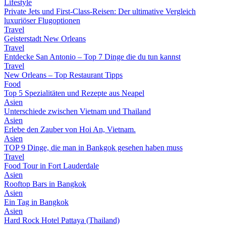
Lifestyle
Private Jets und First-Class-Reisen: Der ultimative Vergleich
luxuriöser Flugoptionen
Travel
Geisterstadt New Orleans
Travel
Entdecke San Antonio – Top 7 Dinge die du tun kannst
Travel
New Orleans – Top Restaurant Tipps
Food
Top 5 Spezialitäten und Rezepte aus Neapel
Asien
Unterschiede zwischen Vietnam und Thailand
Asien
Erlebe den Zauber von Hoi An, Vietnam.
Asien
TOP 9 Dinge, die man in Bankgok gesehen haben muss
Travel
Food Tour in Fort Lauderdale
Asien
Rooftop Bars in Bangkok
Asien
Ein Tag in Bangkok
Asien
Hard Rock Hotel Pattaya (Thailand)