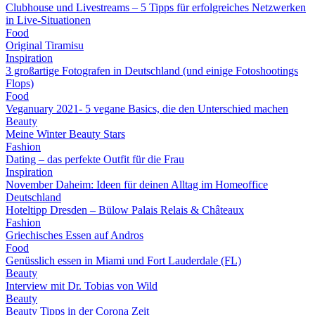
Clubhouse und Livestreams – 5 Tipps für erfolgreiches Netzwerken
in Live-Situationen
Food
Original Tiramisu
Inspiration
3 großartige Fotografen in Deutschland (und einige Fotoshootings
Flops)
Food
Veganuary 2021- 5 vegane Basics, die den Unterschied machen
Beauty
Meine Winter Beauty Stars
Fashion
Dating – das perfekte Outfit für die Frau
Inspiration
November Daheim: Ideen für deinen Alltag im Homeoffice
Deutschland
Hoteltipp Dresden – Bülow Palais Relais & Châteaux
Fashion
Griechisches Essen auf Andros
Food
Genüsslich essen in Miami und Fort Lauderdale (FL)
Beauty
Interview mit Dr. Tobias von Wild
Beauty
Beauty Tipps in der Corona Zeit