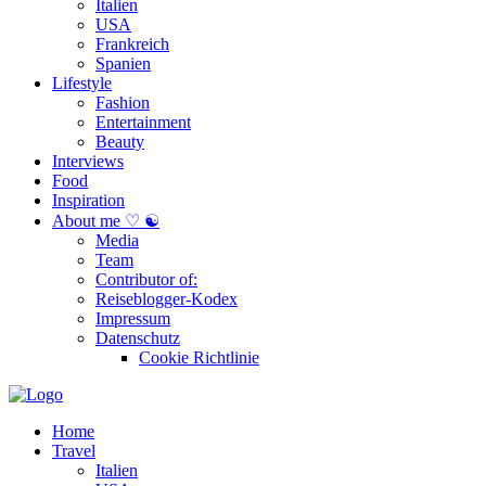
Italien
USA
Frankreich
Spanien
Lifestyle
Fashion
Entertainment
Beauty
Interviews
Food
Inspiration
About me ♡ ☯
Media
Team
Contributor of:
Reiseblogger-Kodex
Impressum
Datenschutz
Cookie Richtlinie
Home
Travel
Italien