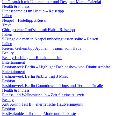
Im Gespräch mit Unternehmer und Designer Marco Calzolai
Health & Fitness
Fitnessparadies im Urlaub – Reisetipp
Italien
Neapel – Hoteltipp #Reisen
Travel
Chicago eine Großstadt mit Flair – Reisetipp
Italien
5 Dinge die man in Neapel unbedingt essen sollte – Reisen
Italien
Reisen: Geheimtipp Apulien – Traum vom Haus
Beauty
Beauty Liebling der Redaktion – Juli
Entertainment
Fashionweek Berlin – Highlight Fashionshow von Dimitri #mbfw
Entertainment
Fashionweek Berlin #mbfw Tag 3 Minx
Fashion
Fashionweek Berlin Countdown – Tipps und Termine für alle
Health & Fitness
Fitness und Wellnessurlaub – Zeit für eine Auszeit
Beauty
Anti Aging Teil II – energetische Hautverjüngung
Fashion
Festivalguide – Termine, Mode und Packliste