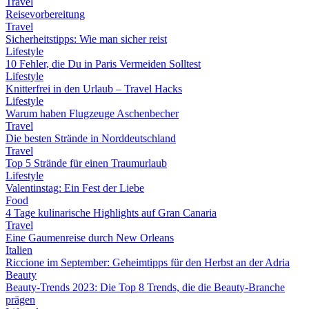
Travel
Reisevorbereitung
Travel
Sicherheitstipps: Wie man sicher reist
Lifestyle
10 Fehler, die Du in Paris Vermeiden Solltest
Lifestyle
Knitterfrei in den Urlaub – Travel Hacks
Lifestyle
Warum haben Flugzeuge Aschenbecher
Travel
Die besten Strände in Norddeutschland
Travel
Top 5 Strände für einen Traumurlaub
Lifestyle
Valentinstag: Ein Fest der Liebe
Food
4 Tage kulinarische Highlights auf Gran Canaria
Travel
Eine Gaumenreise durch New Orleans
Italien
Riccione im September: Geheimtipps für den Herbst an der Adria
Beauty
Beauty-Trends 2023: Die Top 8 Trends, die die Beauty-Branche
prägen