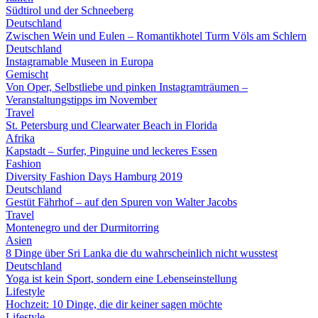
Südtirol und der Schneeberg
Deutschland
Zwischen Wein und Eulen – Romantikhotel Turm Völs am Schlern
Deutschland
Instagramable Museen in Europa
Gemischt
Von Oper, Selbstliebe und pinken Instagramträumen –
Veranstaltungstipps im November
Travel
St. Petersburg und Clearwater Beach in Florida
Afrika
Kapstadt – Surfer, Pinguine und leckeres Essen
Fashion
Diversity Fashion Days Hamburg 2019
Deutschland
Gestüt Fährhof – auf den Spuren von Walter Jacobs
Travel
Montenegro und der Durmitorring
Asien
8 Dinge über Sri Lanka die du wahrscheinlich nicht wusstest
Deutschland
Yoga ist kein Sport, sondern eine Lebenseinstellung
Lifestyle
Hochzeit: 10 Dinge, die dir keiner sagen möchte
Lifestyle