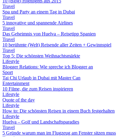
10 (Blog) Highlights aus 2015
Travel
Spa und Party an einem Tag in Dubai
Travel
5 innovative und spannende Airlines
Travel
Das Geheimnis von Huelva – Reisetipp Spanien
Travel
10 berühmte (Welt) Reisende aller Zeiten + Gewinnspiel
Travel
Top 5: Die schönsten Weihnachtsmärkte
Lifestyle
Blogger Relations: Wie spreche ich Blogger an
Sport
Tai Chi Urlaub in Dubai mit Master Can
Entertainment
10 Filme, die zum Reisen inspirieren
Lifestyle
Quote of the day
Lifestyle
How to: Die schönsten Reisen in einem Buch festgehalten
Lifestyle
Huelva – Golf und Landschaftsparadies
Travel
5 Gründe warum man im Flugzeug am Fenster sitzen muss