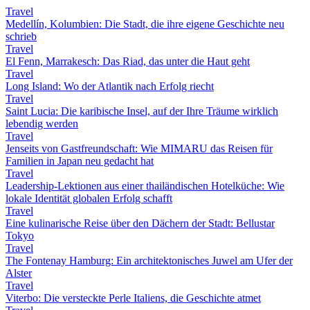
Travel
Medellín, Kolumbien: Die Stadt, die ihre eigene Geschichte neu
schrieb
Travel
El Fenn, Marrakesch: Das Riad, das unter die Haut geht
Travel
Long Island: Wo der Atlantik nach Erfolg riecht
Travel
Saint Lucia: Die karibische Insel, auf der Ihre Träume wirklich
lebendig werden
Travel
Jenseits von Gastfreundschaft: Wie MIMARU das Reisen für
Familien in Japan neu gedacht hat
Travel
Leadership-Lektionen aus einer thailändischen Hotelküche: Wie
lokale Identität globalen Erfolg schafft
Travel
Eine kulinarische Reise über den Dächern der Stadt: Bellustar
Tokyo
Travel
The Fontenay Hamburg: Ein architektonisches Juwel am Ufer der
Alster
Travel
Viterbo: Die versteckte Perle Italiens, die Geschichte atmet