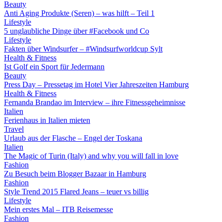
Beauty
Anti Aging Produkte (Seren) – was hilft – Teil 1
Lifestyle
5 unglaubliche Dinge über #Facebook und Co
Lifestyle
Fakten über Windsurfer – #Windsurfworldcup Sylt
Health & Fitness
Ist Golf ein Sport für Jedermann
Beauty
Press Day – Pressetag im Hotel Vier Jahreszeiten Hamburg
Health & Fitness
Fernanda Brandao im Interview – ihre Fitnessgeheimnisse
Italien
Ferienhaus in Italien mieten
Travel
Urlaub aus der Flasche – Engel der Toskana
Italien
The Magic of Turin (Italy) and why you will fall in love
Fashion
Zu Besuch beim Blogger Bazaar in Hamburg
Fashion
Style Trend 2015 Flared Jeans – teuer vs billig
Lifestyle
Mein erstes Mal – ITB Reisemesse
Fashion