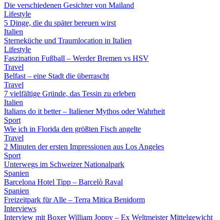
Die verschiedenen Gesichter von Mailand
Lifestyle
5 Dinge, die du später bereuen wirst
Italien
Sterneküche und Traumlocation in Italien
Lifestyle
Faszination Fußball – Werder Bremen vs HSV
Travel
Belfast – eine Stadt die überrascht
Travel
7 vielfältige Gründe, das Tessin zu erleben
Italien
Italians do it better – Italiener Mythos oder Wahrheit
Sport
Wie ich in Florida den größten Fisch angelte
Travel
2 Minuten der ersten Impressionen aus Los Angeles
Sport
Unterwegs im Schweizer Nationalpark
Spanien
Barcelona Hotel Tipp – Barcelò Raval
Spanien
Freizeitpark für Alle – Terra Mitica Benidorm
Interviews
Interview mit Boxer William Joppy – Ex Weltmeister Mittelgewicht