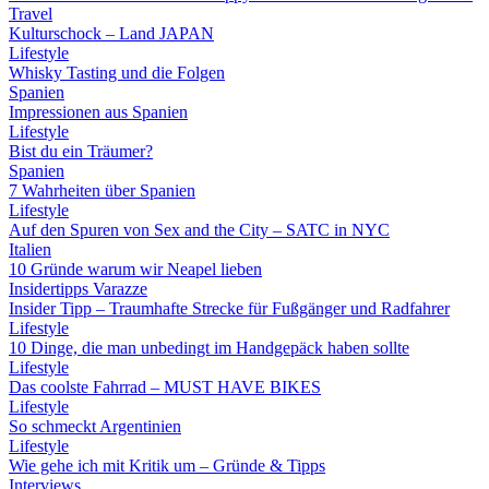
Travel
Kulturschock – Land JAPAN
Lifestyle
Whisky Tasting und die Folgen
Spanien
Impressionen aus Spanien
Lifestyle
Bist du ein Träumer?
Spanien
7 Wahrheiten über Spanien
Lifestyle
Auf den Spuren von Sex and the City – SATC in NYC
Italien
10 Gründe warum wir Neapel lieben
Insidertipps Varazze
Insider Tipp – Traumhafte Strecke für Fußgänger und Radfahrer
Lifestyle
10 Dinge, die man unbedingt im Handgepäck haben sollte
Lifestyle
Das coolste Fahrrad – MUST HAVE BIKES
Lifestyle
So schmeckt Argentinien
Lifestyle
Wie gehe ich mit Kritik um – Gründe & Tipps
Interviews