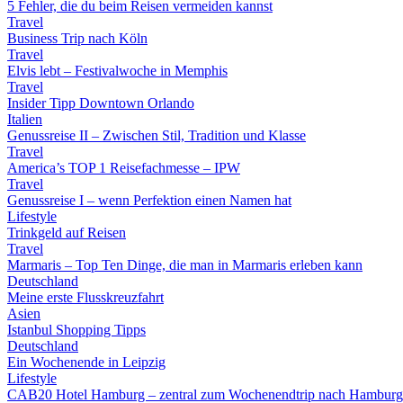
5 Fehler, die du beim Reisen vermeiden kannst
Travel
Business Trip nach Köln
Travel
Elvis lebt – Festivalwoche in Memphis
Travel
Insider Tipp Downtown Orlando
Italien
Genussreise II – Zwischen Stil, Tradition und Klasse
Travel
America’s TOP 1 Reisefachmesse – IPW
Travel
Genussreise I – wenn Perfektion einen Namen hat
Lifestyle
Trinkgeld auf Reisen
Travel
Marmaris – Top Ten Dinge, die man in Marmaris erleben kann
Deutschland
Meine erste Flusskreuzfahrt
Asien
Istanbul Shopping Tipps
Deutschland
Ein Wochenende in Leipzig
Lifestyle
CAB20 Hotel Hamburg – zentral zum Wochenendtrip nach Hamburg