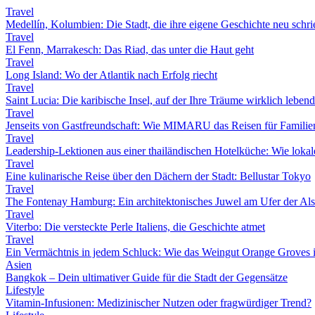
Travel
Medellín, Kolumbien: Die Stadt, die ihre eigene Geschichte neu schri
Travel
El Fenn, Marrakesch: Das Riad, das unter die Haut geht
Travel
Long Island: Wo der Atlantik nach Erfolg riecht
Travel
Saint Lucia: Die karibische Insel, auf der Ihre Träume wirklich leben
Travel
Jenseits von Gastfreundschaft: Wie MIMARU das Reisen für Familien
Travel
Leadership-Lektionen aus einer thailändischen Hotelküche: Wie lokale 
Travel
Eine kulinarische Reise über den Dächern der Stadt: Bellustar Tokyo
Travel
The Fontenay Hamburg: Ein architektonisches Juwel am Ufer der Als
Travel
Viterbo: Die versteckte Perle Italiens, die Geschichte atmet
Travel
Ein Vermächtnis in jedem Schluck: Wie das Weingut Orange Groves i
Asien
Bangkok – Dein ultimativer Guide für die Stadt der Gegensätze
Lifestyle
Vitamin-Infusionen: Medizinischer Nutzen oder fragwürdiger Trend?