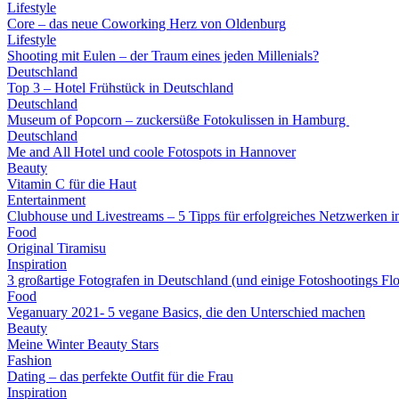
Lifestyle
Core – das neue Coworking Herz von Oldenburg
Lifestyle
Shooting mit Eulen – der Traum eines jeden Millenials?
Deutschland
Top 3 – Hotel Frühstück in Deutschland
Deutschland
Museum of Popcorn – zuckersüße Fotokulissen in Hamburg
Deutschland
Me and All Hotel und coole Fotospots in Hannover
Beauty
Vitamin C für die Haut
Entertainment
Clubhouse und Livestreams – 5 Tipps für erfolgreiches Netzwerken i
Food
Original Tiramisu
Inspiration
3 großartige Fotografen in Deutschland (und einige Fotoshootings Fl
Food
Veganuary 2021- 5 vegane Basics, die den Unterschied machen
Beauty
Meine Winter Beauty Stars
Fashion
Dating – das perfekte Outfit für die Frau
Inspiration