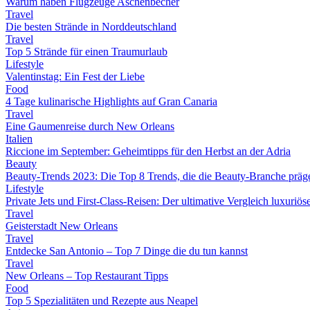
Warum haben Flugzeuge Aschenbecher
Travel
Die besten Strände in Norddeutschland
Travel
Top 5 Strände für einen Traumurlaub
Lifestyle
Valentinstag: Ein Fest der Liebe
Food
4 Tage kulinarische Highlights auf Gran Canaria
Travel
Eine Gaumenreise durch New Orleans
Italien
Riccione im September: Geheimtipps für den Herbst an der Adria
Beauty
Beauty-Trends 2023: Die Top 8 Trends, die die Beauty-Branche präg
Lifestyle
Private Jets und First-Class-Reisen: Der ultimative Vergleich luxuriö
Travel
Geisterstadt New Orleans
Travel
Entdecke San Antonio – Top 7 Dinge die du tun kannst
Travel
New Orleans – Top Restaurant Tipps
Food
Top 5 Spezialitäten und Rezepte aus Neapel