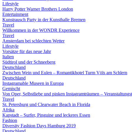
Lifestyle
Harry Potter Warner Brothers London
Entertainment
Kunstrausch Party in der Kunsthalle Bremen
Travel
Willkommen in der WONDR Experience
Travel
Amsterdam bei schlechten Wetter
Lifestyle
Vorsätze für das neue Jahr
Italien
Südtirol und der Schneeberg
Deutschland
Zwischen Wein und Eulen – Romantikhotel Turm Völs am Schlern
Deutschland
Instagramable Museen in Europa
Gemischt
Von Oper, Selbstliebe und pinken Instagramträumen – Veranstaltung
Travel
St. Petersburg und Clearwater Beach in Florida
Afrika
Kapstadt – Surfer, Pinguine und leckeres Essen
Fashion
Diversity Fashion Days Hamburg 2019
Deutschland