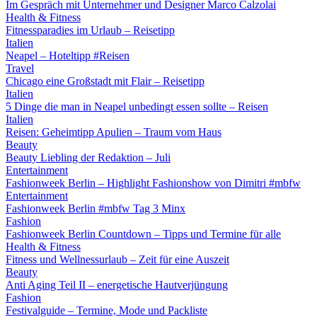
Im Gespräch mit Unternehmer und Designer Marco Calzolai
Health & Fitness
Fitnessparadies im Urlaub – Reisetipp
Italien
Neapel – Hoteltipp #Reisen
Travel
Chicago eine Großstadt mit Flair – Reisetipp
Italien
5 Dinge die man in Neapel unbedingt essen sollte – Reisen
Italien
Reisen: Geheimtipp Apulien – Traum vom Haus
Beauty
Beauty Liebling der Redaktion – Juli
Entertainment
Fashionweek Berlin – Highlight Fashionshow von Dimitri #mbfw
Entertainment
Fashionweek Berlin #mbfw Tag 3 Minx
Fashion
Fashionweek Berlin Countdown – Tipps und Termine für alle
Health & Fitness
Fitness und Wellnessurlaub – Zeit für eine Auszeit
Beauty
Anti Aging Teil II – energetische Hautverjüngung
Fashion
Festivalguide – Termine, Mode und Packliste