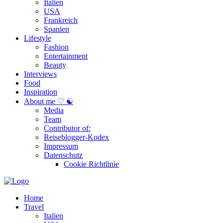
Italien
USA
Frankreich
Spanien
Lifestyle
Fashion
Entertainment
Beauty
Interviews
Food
Inspiration
About me ♡ ☯
Media
Team
Contributor of:
Reiseblogger-Kodex
Impressum
Datenschutz
Cookie Richtlinie
Home
Travel
Italien