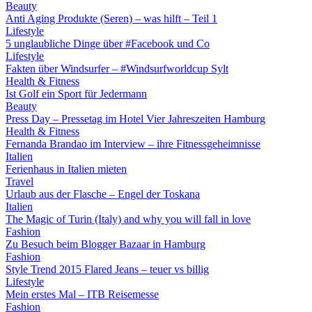
Beauty
Anti Aging Produkte (Seren) – was hilft – Teil 1
Lifestyle
5 unglaubliche Dinge über #Facebook und Co
Lifestyle
Fakten über Windsurfer – #Windsurfworldcup Sylt
Health & Fitness
Ist Golf ein Sport für Jedermann
Beauty
Press Day – Pressetag im Hotel Vier Jahreszeiten Hamburg
Health & Fitness
Fernanda Brandao im Interview – ihre Fitnessgeheimnisse
Italien
Ferienhaus in Italien mieten
Travel
Urlaub aus der Flasche – Engel der Toskana
Italien
The Magic of Turin (Italy) and why you will fall in love
Fashion
Zu Besuch beim Blogger Bazaar in Hamburg
Fashion
Style Trend 2015 Flared Jeans – teuer vs billig
Lifestyle
Mein erstes Mal – ITB Reisemesse
Fashion