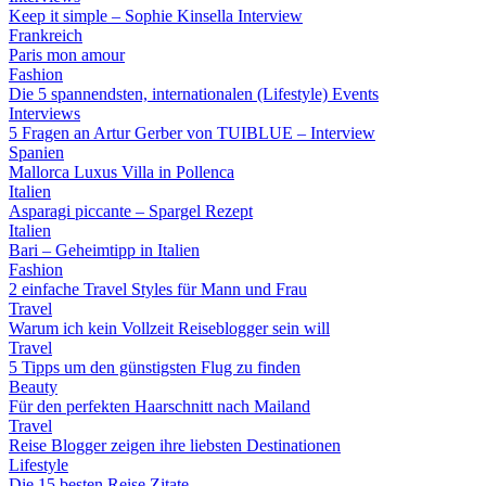
Keep it simple – Sophie Kinsella Interview
Frankreich
Paris mon amour
Fashion
Die 5 spannendsten, internationalen (Lifestyle) Events
Interviews
5 Fragen an Artur Gerber von TUIBLUE – Interview
Spanien
Mallorca Luxus Villa in Pollenca
Italien
Asparagi piccante – Spargel Rezept
Italien
Bari – Geheimtipp in Italien
Fashion
2 einfache Travel Styles für Mann und Frau
Travel
Warum ich kein Vollzeit Reiseblogger sein will
Travel
5 Tipps um den günstigsten Flug zu finden
Beauty
Für den perfekten Haarschnitt nach Mailand
Travel
Reise Blogger zeigen ihre liebsten Destinationen
Lifestyle
Die 15 besten Reise Zitate