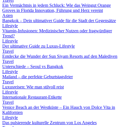
Travel
Ein Vermächtnis in jedem Schluck: Wie das Weingut Orange
Groves in Florida Innovation, Führung und Herz vereint
Asien
Bangkok – Dein ultimativer Guide für die Stadt der Gegensätze
Lifestyle
Vitamin-Infusionen: Medizinischer Nutzen oder fragwürdiger
Trend?
Lifestyle
Der ultimative Guide zu Luxus-Lifestyle
Travel
Entdecke die Wunder der Sun Siyam Resorts auf den Malediven
Travel
Unterschiede – Seoul vs Bangkok
Lifestyle
Mailand – die perfekte Geburtstagsfeier
Travel
Luxusreisen: Wie man stilvoll reist
Lifestyle
Internationale Restaurant-Etikette
Travel
Venice Beach an der Westküste – Ein Hauch von Dolce Vita in
Kalifornien
Lifestyle
Das pulsierende kulturelle Zentrum von Los Angeles