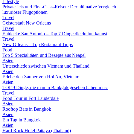
Lifestyle
Private Jets und First-Class-Reisen: Der ultimative Vergleich
luxuriöser Flugoptionen
Travel
Geisterstadt New Orleans
Travel
Entdecke San Antonio – Top 7 Dinge die du tun kannst
Travel
New Orleans – Top Restaurant Tipps
Food
Top 5 Spezialitäten und Rezepte aus Neapel
Asien
Unterschiede zwischen Vietnam und Thailand
Asien
Erlebe den Zauber von Hoi An, Vietnam.
Asien
TOP 9 Dinge, die man in Bankgok gesehen haben muss
Travel
Food Tour in Fort Lauderdale
Asien
Rooftop Bars in Bangkok
Asien
Ein Tag in Bangkok
Asien
Hard Rock Hotel Pattaya (Thailand)