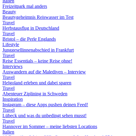
Italien
Freizeitpark mal anders
Beauty
Beautygeheimnis Reiswasser im Test
Travel
Herbstausflug in Deutschland
Travel
Bristol – die Perle Englands
Lifestyle
Junggesellinnenabschied in Frankfurt
Travel
Reise Essentials – keine Reise ohne!
Interviews
Auswandern auf die Malediven – Interview
Travel
Helgoland erleben und dabei sparen
Travel
Abenteuer Ziplining in Schweden
Inspiration
Instagram – diese Apps pushen deinen Feed!
Travel
Lübeck und was du unbedingt sehen musst!
Travel
Hannover im Sommer – meine liebsten Locations
Italien