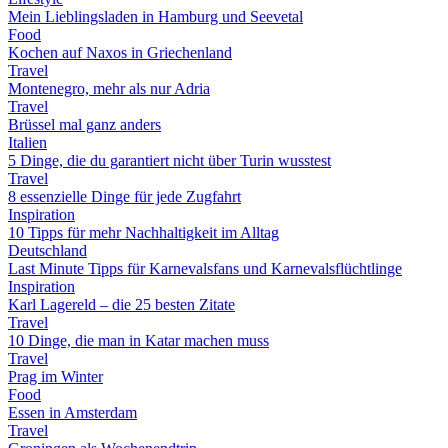
Mein Lieblingsladen in Hamburg und Seevetal
Food
Kochen auf Naxos in Griechenland
Travel
Montenegro, mehr als nur Adria
Travel
Brüssel mal ganz anders
Italien
5 Dinge, die du garantiert nicht über Turin wusstest
Travel
8 essenzielle Dinge für jede Zugfahrt
Inspiration
10 Tipps für mehr Nachhaltigkeit im Alltag
Deutschland
Last Minute Tipps für Karnevalsfans und Karnevalsflüchtlinge
Inspiration
Karl Lagereld – die 25 besten Zitate
Travel
10 Dinge, die man in Katar machen muss
Travel
Prag im Winter
Food
Essen in Amsterdam
Travel