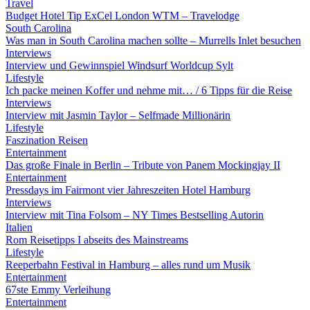
Travel
Budget Hotel Tip ExCel London WTM – Travelodge
South Carolina
Was man in South Carolina machen sollte – Murrells Inlet besuchen
Interviews
Interview und Gewinnspiel Windsurf Worldcup Sylt
Lifestyle
Ich packe meinen Koffer und nehme mit… / 6 Tipps für die Reise
Interviews
Interview mit Jasmin Taylor – Selfmade Millionärin
Lifestyle
Faszination Reisen
Entertainment
Das große Finale in Berlin – Tribute von Panem Mockingjay II
Entertainment
Pressdays im Fairmont vier Jahreszeiten Hotel Hamburg
Interviews
Interview mit Tina Folsom – NY Times Bestselling Autorin
Italien
Rom Reisetipps I abseits des Mainstreams
Lifestyle
Reeperbahn Festival in Hamburg – alles rund um Musik
Entertainment
67ste Emmy Verleihung
Entertainment