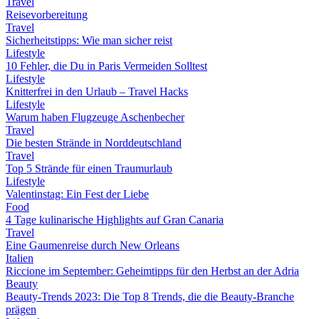
Travel
Reisevorbereitung
Travel
Sicherheitstipps: Wie man sicher reist
Lifestyle
10 Fehler, die Du in Paris Vermeiden Solltest
Lifestyle
Knitterfrei in den Urlaub – Travel Hacks
Lifestyle
Warum haben Flugzeuge Aschenbecher
Travel
Die besten Strände in Norddeutschland
Travel
Top 5 Strände für einen Traumurlaub
Lifestyle
Valentinstag: Ein Fest der Liebe
Food
4 Tage kulinarische Highlights auf Gran Canaria
Travel
Eine Gaumenreise durch New Orleans
Italien
Riccione im September: Geheimtipps für den Herbst an der Adria
Beauty
Beauty-Trends 2023: Die Top 8 Trends, die die Beauty-Branche
prägen