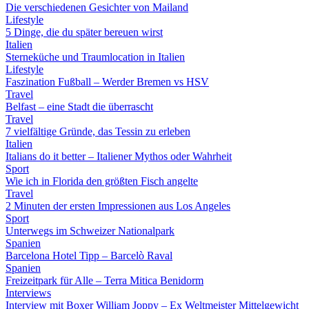
Die verschiedenen Gesichter von Mailand
Lifestyle
5 Dinge, die du später bereuen wirst
Italien
Sterneküche und Traumlocation in Italien
Lifestyle
Faszination Fußball – Werder Bremen vs HSV
Travel
Belfast – eine Stadt die überrascht
Travel
7 vielfältige Gründe, das Tessin zu erleben
Italien
Italians do it better – Italiener Mythos oder Wahrheit
Sport
Wie ich in Florida den größten Fisch angelte
Travel
2 Minuten der ersten Impressionen aus Los Angeles
Sport
Unterwegs im Schweizer Nationalpark
Spanien
Barcelona Hotel Tipp – Barcelò Raval
Spanien
Freizeitpark für Alle – Terra Mitica Benidorm
Interviews
Interview mit Boxer William Joppy – Ex Weltmeister Mittelgewicht