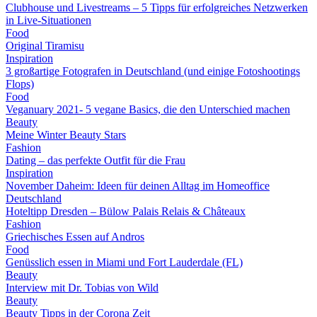
Clubhouse und Livestreams – 5 Tipps für erfolgreiches Netzwerken
in Live-Situationen
Food
Original Tiramisu
Inspiration
3 großartige Fotografen in Deutschland (und einige Fotoshootings
Flops)
Food
Veganuary 2021- 5 vegane Basics, die den Unterschied machen
Beauty
Meine Winter Beauty Stars
Fashion
Dating – das perfekte Outfit für die Frau
Inspiration
November Daheim: Ideen für deinen Alltag im Homeoffice
Deutschland
Hoteltipp Dresden – Bülow Palais Relais & Châteaux
Fashion
Griechisches Essen auf Andros
Food
Genüsslich essen in Miami und Fort Lauderdale (FL)
Beauty
Interview mit Dr. Tobias von Wild
Beauty
Beauty Tipps in der Corona Zeit