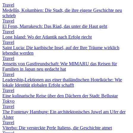
Travel
Medellín, Kolumbien: Die Stadt, die ihre eigene Geschichte neu
schrieb
Travel
El Fenn, Marrakesch: Das Riad, das unter die Haut geht
Travel
Long Island: Wo der Atlantik nach Erfolg riecht
Travel
Saint Lucia: Die karibische Insel, auf der Ihre Träume wirklich
lebendig werden
Travel
Jenseits von Gastfreundschaft: Wie MIMARU das Reisen für
Familien in Japan neu gedacht hat
Travel
Leadership-Lektionen aus einer thailändischen Hotelküche: Wie
lokale Identität globalen Erfolg schafft
Travel
Eine kulinarische Reise über den Dächern der Stadt: Bellustar
Tokyo
Travel
The Fontenay Hamburg: Ein architektonisches Juwel am Ufer der
Alster
Travel
Viterbo: Die versteckte Perle Italiens, die Geschichte atmet