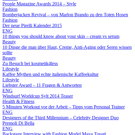
People Magazine Awards 2014 – Style
Fashion
Bomberjacken Revival – von Marlon Brando zu den Toten Hosen
Fashion
Der neue Pirelli Kalender 2015
ENG
10 things you should know about your skin – cream vs serum
Beauty
10 Dinge die man über Haut, Creme, Anti-Aging oder Seren wissen
sollte
Beauty
Zu Besuch bei kosmetik4less
Lifestyle
Kaffee Mythen und echte italienische Kaffeekultur
Lifestyle
Liebster Award – 11 Fragen & Antworten
ENG
Windsurf Worldcup Sylt 2014 Teaser
Health & Fitness
5 Minuten Workout vor der Arbeit – Tipps vom Personal Trainer
ENG
Designers of the Third Millennium – Celebrity Designer Duo
Premoli Di Bella
ENG
Backstage Interview with Fashion Model Maya Touati