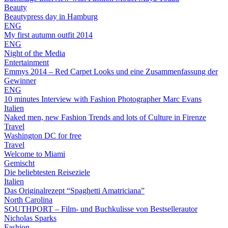
Beauty
Beautypress day in Hamburg
ENG
My first autumn outfit 2014
ENG
Night of the Media
Entertainment
Emmys 2014 – Red Carpet Looks und eine Zusammenfassung der
Gewinner
ENG
10 minutes Interview with Fashion Photographer Marc Evans
Italien
Naked men, new Fashion Trends and lots of Culture in Firenze
Travel
Washington DC for free
Travel
Welcome to Miami
Gemischt
Die beliebtesten Reiseziele
Italien
Das Originalrezept “Spaghetti Amatriciana”
North Carolina
SOUTHPORT – Film- und Buchkulisse von Bestsellerautor
Nicholas Sparks
Fashion