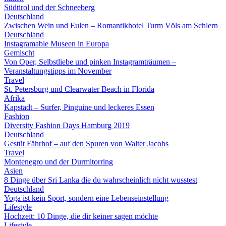
Südtirol und der Schneeberg
Deutschland
Zwischen Wein und Eulen – Romantikhotel Turm Völs am Schlern
Deutschland
Instagramable Museen in Europa
Gemischt
Von Oper, Selbstliebe und pinken Instagramträumen –
Veranstaltungstipps im November
Travel
St. Petersburg und Clearwater Beach in Florida
Afrika
Kapstadt – Surfer, Pinguine und leckeres Essen
Fashion
Diversity Fashion Days Hamburg 2019
Deutschland
Gestüt Fährhof – auf den Spuren von Walter Jacobs
Travel
Montenegro und der Durmitorring
Asien
8 Dinge über Sri Lanka die du wahrscheinlich nicht wusstest
Deutschland
Yoga ist kein Sport, sondern eine Lebenseinstellung
Lifestyle
Hochzeit: 10 Dinge, die dir keiner sagen möchte
Lifestyle