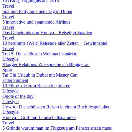
10 (Blog) Highlights aus 2015
Travel
Spa und Party an einem Tag in Dubai
Travel
5 innovative und spannende Airlines
Travel
Das Geheimnis von Huelva – Reisetipp Spanien
Travel
10 berühmte (Welt) Reisende aller Zeiten + Gewinnspiel
Travel
Top 5: Die schönsten Weihnachtsmärkte
Lifestyle
Blogger Relations: Wie spreche ich Blogger an
Sport
Tai Chi Urlaub in Dubai mit Master Can
Entertainment
10 Filme, die zum Reisen inspirieren
Lifestyle
Quote of the day
Lifestyle
How to: Die schönsten Reisen in einem Buch festgehalten
Lifestyle
Huelva – Golf und Landschaftsparadies
Travel
5 Gründe warum man im Flugzeug am Fenster sitzen muss