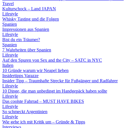
Travel
Kulturschock – Land JAPAN
Lifestyle
Whisky Tasting und die Folgen
Spanien
Impressionen aus Spanien
Lifestyle
Bist du ein Träumer?
Spanien
7 Wahrheiten über Spanien
Lifestyle
Auf den Spuren von Sex and the City – SATC in NYC
Italien
10 Gründe warum wir Neapel lieben
Insidertipps Varazze
Insider Tipp – Traumhafte Strecke für Fußgänger und Radfahrer
Lifestyle
10 Dinge, die man unbedingt im Handgepäck haben sollte
Lifestyle
Das coolste Fahrrad – MUST HAVE BIKES
Lifestyle
So schmeckt Argentinien
Lifestyle
Wie gehe ich mit Kritik um – Gründe & Tipps
Interviews