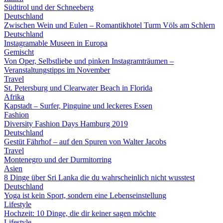
Südtirol und der Schneeberg
Deutschland
Zwischen Wein und Eulen – Romantikhotel Turm Völs am Schlern
Deutschland
Instagramable Museen in Europa
Gemischt
Von Oper, Selbstliebe und pinken Instagramträumen –
Veranstaltungstipps im November
Travel
St. Petersburg und Clearwater Beach in Florida
Afrika
Kapstadt – Surfer, Pinguine und leckeres Essen
Fashion
Diversity Fashion Days Hamburg 2019
Deutschland
Gestüt Fährhof – auf den Spuren von Walter Jacobs
Travel
Montenegro und der Durmitorring
Asien
8 Dinge über Sri Lanka die du wahrscheinlich nicht wusstest
Deutschland
Yoga ist kein Sport, sondern eine Lebenseinstellung
Lifestyle
Hochzeit: 10 Dinge, die dir keiner sagen möchte
Lifestyle