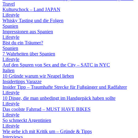
Travel
Kulturschock – Land JAPAN
Lifestyle
Whisky Tasting und die Folgen
Spanien
Impressionen aus Spanien
Lifestyle
Bist du ein Träumer?
Spanien
7 Wahrheiten über Spanien
Lifestyle
Auf den Spuren von Sex and the City – SATC in NYC
Italien
10 Gründe warum wir Neapel lieben
Insidertipps Varazze
Insider Tipp – Traumhafte Strecke für Fußgänger und Radfahrer
Lifestyle
10 Dinge, die man unbedingt im Handgepäck haben sollte
Lifestyle
Das coolste Fahrrad – MUST HAVE BIKES
Lifestyle
So schmeckt Argentinien
Lifestyle
Wie gehe ich mit Kritik um – Gründe & Tipps
Interviews