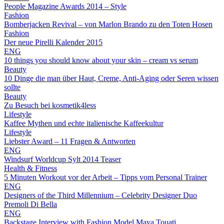
People Magazine Awards 2014 – Style
Fashion
Bomberjacken Revival – von Marlon Brando zu den Toten Hosen
Fashion
Der neue Pirelli Kalender 2015
ENG
10 things you should know about your skin – cream vs serum
Beauty
10 Dinge die man über Haut, Creme, Anti-Aging oder Seren wissen
sollte
Beauty
Zu Besuch bei kosmetik4less
Lifestyle
Kaffee Mythen und echte italienische Kaffeekultur
Lifestyle
Liebster Award – 11 Fragen & Antworten
ENG
Windsurf Worldcup Sylt 2014 Teaser
Health & Fitness
5 Minuten Workout vor der Arbeit – Tipps vom Personal Trainer
ENG
Designers of the Third Millennium – Celebrity Designer Duo
Premoli Di Bella
ENG
Backstage Interview with Fashion Model Maya Touati