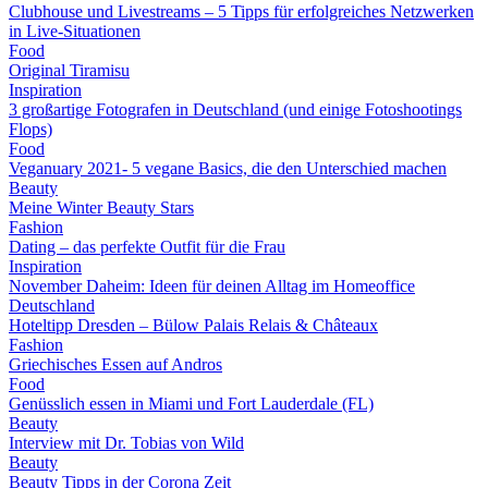
Clubhouse und Livestreams – 5 Tipps für erfolgreiches Netzwerken
in Live-Situationen
Food
Original Tiramisu
Inspiration
3 großartige Fotografen in Deutschland (und einige Fotoshootings
Flops)
Food
Veganuary 2021- 5 vegane Basics, die den Unterschied machen
Beauty
Meine Winter Beauty Stars
Fashion
Dating – das perfekte Outfit für die Frau
Inspiration
November Daheim: Ideen für deinen Alltag im Homeoffice
Deutschland
Hoteltipp Dresden – Bülow Palais Relais & Châteaux
Fashion
Griechisches Essen auf Andros
Food
Genüsslich essen in Miami und Fort Lauderdale (FL)
Beauty
Interview mit Dr. Tobias von Wild
Beauty
Beauty Tipps in der Corona Zeit