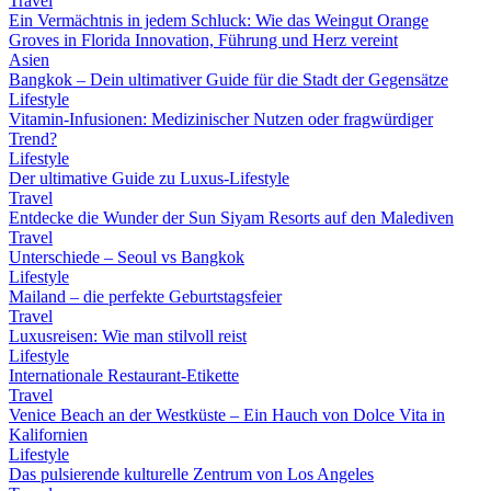
Travel
Ein Vermächtnis in jedem Schluck: Wie das Weingut Orange
Groves in Florida Innovation, Führung und Herz vereint
Asien
Bangkok – Dein ultimativer Guide für die Stadt der Gegensätze
Lifestyle
Vitamin-Infusionen: Medizinischer Nutzen oder fragwürdiger
Trend?
Lifestyle
Der ultimative Guide zu Luxus-Lifestyle
Travel
Entdecke die Wunder der Sun Siyam Resorts auf den Malediven
Travel
Unterschiede – Seoul vs Bangkok
Lifestyle
Mailand – die perfekte Geburtstagsfeier
Travel
Luxusreisen: Wie man stilvoll reist
Lifestyle
Internationale Restaurant-Etikette
Travel
Venice Beach an der Westküste – Ein Hauch von Dolce Vita in
Kalifornien
Lifestyle
Das pulsierende kulturelle Zentrum von Los Angeles