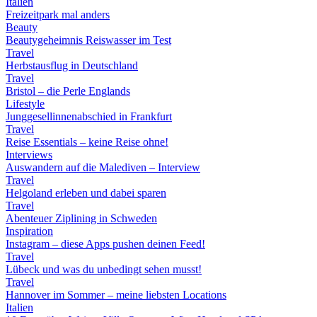
Italien
Freizeitpark mal anders
Beauty
Beautygeheimnis Reiswasser im Test
Travel
Herbstausflug in Deutschland
Travel
Bristol – die Perle Englands
Lifestyle
Junggesellinnenabschied in Frankfurt
Travel
Reise Essentials – keine Reise ohne!
Interviews
Auswandern auf die Malediven – Interview
Travel
Helgoland erleben und dabei sparen
Travel
Abenteuer Ziplining in Schweden
Inspiration
Instagram – diese Apps pushen deinen Feed!
Travel
Lübeck und was du unbedingt sehen musst!
Travel
Hannover im Sommer – meine liebsten Locations
Italien