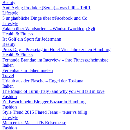
Beauty
Anti Aging Produkte (Seren) – was hilft – Teil 1
Lifestyle
5 unglaubliche Dinge über #Facebook und Co
Lifestyle
Fakten über Windsurfer – #Windsurfworldcup Sylt
Health & Fitness
Ist Golf ein Sport für Jedermann
Beauty
Press Day – Pressetag im Hotel Vier Jahreszeiten Hamburg
Health & Fitness
Fernanda Brandao im Interview – ihre Fitnessgeheimnisse
Italien
Ferienhaus in Italien mieten
Travel
Urlaub aus der Flasche – Engel der Toskana
Italien
The Magic of Turin (Italy) and why you will fall in love
Fashion
Zu Besuch beim Blogger Bazaar in Hamburg
Fashion
Style Trend 2015 Flared Jeans – teuer vs billig
Lifestyle
Mein erstes Mal – ITB Reisemesse
Fashion