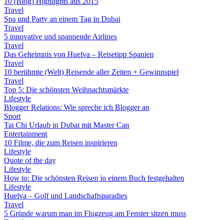
10 (Blog) Highlights aus 2015
Travel
Spa und Party an einem Tag in Dubai
Travel
5 innovative und spannende Airlines
Travel
Das Geheimnis von Huelva – Reisetipp Spanien
Travel
10 berühmte (Welt) Reisende aller Zeiten + Gewinnspiel
Travel
Top 5: Die schönsten Weihnachtsmärkte
Lifestyle
Blogger Relations: Wie spreche ich Blogger an
Sport
Tai Chi Urlaub in Dubai mit Master Can
Entertainment
10 Filme, die zum Reisen inspirieren
Lifestyle
Quote of the day
Lifestyle
How to: Die schönsten Reisen in einem Buch festgehalten
Lifestyle
Huelva – Golf und Landschaftsparadies
Travel
5 Gründe warum man im Flugzeug am Fenster sitzen muss