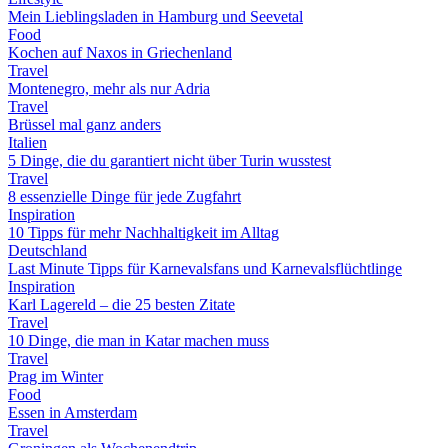
Mein Lieblingsladen in Hamburg und Seevetal
Food
Kochen auf Naxos in Griechenland
Travel
Montenegro, mehr als nur Adria
Travel
Brüssel mal ganz anders
Italien
5 Dinge, die du garantiert nicht über Turin wusstest
Travel
8 essenzielle Dinge für jede Zugfahrt
Inspiration
10 Tipps für mehr Nachhaltigkeit im Alltag
Deutschland
Last Minute Tipps für Karnevalsfans und Karnevalsflüchtlinge
Inspiration
Karl Lagereld – die 25 besten Zitate
Travel
10 Dinge, die man in Katar machen muss
Travel
Prag im Winter
Food
Essen in Amsterdam
Travel