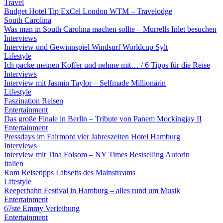
Travel
Budget Hotel Tip ExCel London WTM – Travelodge
South Carolina
Was man in South Carolina machen sollte – Murrells Inlet besuchen
Interviews
Interview und Gewinnspiel Windsurf Worldcup Sylt
Lifestyle
Ich packe meinen Koffer und nehme mit… / 6 Tipps für die Reise
Interviews
Interview mit Jasmin Taylor – Selfmade Millionärin
Lifestyle
Faszination Reisen
Entertainment
Das große Finale in Berlin – Tribute von Panem Mockingjay II
Entertainment
Pressdays im Fairmont vier Jahreszeiten Hotel Hamburg
Interviews
Interview mit Tina Folsom – NY Times Bestselling Autorin
Italien
Rom Reisetipps I abseits des Mainstreams
Lifestyle
Reeperbahn Festival in Hamburg – alles rund um Musik
Entertainment
67ste Emmy Verleihung
Entertainment