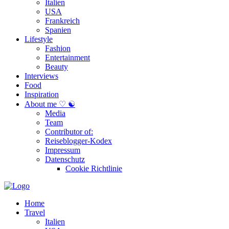
Italien
USA
Frankreich
Spanien
Lifestyle
Fashion
Entertainment
Beauty
Interviews
Food
Inspiration
About me ♡ ☯
Media
Team
Contributor of:
Reiseblogger-Kodex
Impressum
Datenschutz
Cookie Richtlinie
Home
Travel
Italien