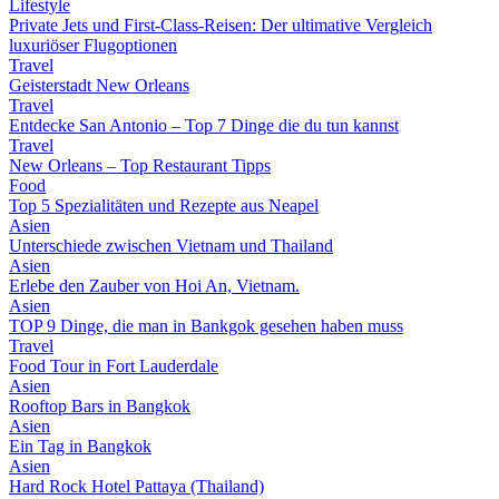
Lifestyle
Private Jets und First-Class-Reisen: Der ultimative Vergleich
luxuriöser Flugoptionen
Travel
Geisterstadt New Orleans
Travel
Entdecke San Antonio – Top 7 Dinge die du tun kannst
Travel
New Orleans – Top Restaurant Tipps
Food
Top 5 Spezialitäten und Rezepte aus Neapel
Asien
Unterschiede zwischen Vietnam und Thailand
Asien
Erlebe den Zauber von Hoi An, Vietnam.
Asien
TOP 9 Dinge, die man in Bankgok gesehen haben muss
Travel
Food Tour in Fort Lauderdale
Asien
Rooftop Bars in Bangkok
Asien
Ein Tag in Bangkok
Asien
Hard Rock Hotel Pattaya (Thailand)