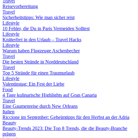
Travel
Reisevorbereitung
Travel
Sicherheitstipps: Wie man sicher reist
Lifestyle
10 Fehler, die Du in Paris Vermeiden Solltest
Lifestyle
Knitterfrei in den Urlaub – Travel Hacks
Lifestyle
Warum haben Flugzeuge Aschenbecher
Travel
Die besten Strände in Norddeutschland
Travel
Top 5 Strände für einen Traumurlaub
Lifestyle
Valentinstag: Ein Fest der Liebe
Food
4 Tage kulinarische Highlights auf Gran Canaria
Travel
Eine Gaumenreise durch New Orleans
Italien
Riccione im September: Geheimtipps für den Herbst an der Adria
Beauty
Beauty-Trends 2023: Die Top 8 Trends, die die Beauty-Branche
prägen