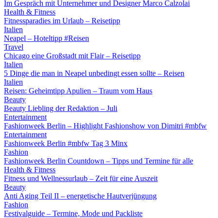
Im Gespräch mit Unternehmer und Designer Marco Calzolai
Health & Fitness
Fitnessparadies im Urlaub – Reisetipp
Italien
Neapel – Hoteltipp #Reisen
Travel
Chicago eine Großstadt mit Flair – Reisetipp
Italien
5 Dinge die man in Neapel unbedingt essen sollte – Reisen
Italien
Reisen: Geheimtipp Apulien – Traum vom Haus
Beauty
Beauty Liebling der Redaktion – Juli
Entertainment
Fashionweek Berlin – Highlight Fashionshow von Dimitri #mbfw
Entertainment
Fashionweek Berlin #mbfw Tag 3 Minx
Fashion
Fashionweek Berlin Countdown – Tipps und Termine für alle
Health & Fitness
Fitness und Wellnessurlaub – Zeit für eine Auszeit
Beauty
Anti Aging Teil II – energetische Hautverjüngung
Fashion
Festivalguide – Termine, Mode und Packliste