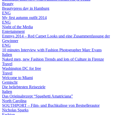
Beauty
Beautypress day in Hamburg
ENG
My first autumn outfit 2014
ENG
Night of the Media
Entertainment
Emmys 2014 – Red Carpet Looks und eine Zusammenfassung der
Gewinner
ENG
10 minutes Interview with Fashion Photographer Marc Evans
Italien
Naked men, new Fashion Trends and lots of Culture in Firenze
Travel
Washington DC for free
Travel
Welcome to Miami
Gemischt
Die beliebtesten Reiseziele
Italien
Das Originalrezept “Spaghetti Amatriciana”
North Carolina
SOUTHPORT – Film- und Buchkulisse von Bestsellerautor
Nicholas Sparks
Fashion