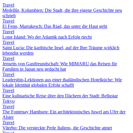
Travel
Medellín, Kolumbien: Die Stadt, die ihre eigene Geschichte neu
schrieb
Travel
El Fenn, Marrakesch: Das Riad, das unter die Haut geht
Travel
Long Island: Wo der Atlantik nach Erfolg riecht
Travel
Saint Lucia: Die karibische Insel, auf der Ihre Träume wirklich
lebendig werden
Travel
Jenseits von Gastfreundschaft: Wie MIMARU das Reisen für
Familien in Japan neu gedacht hat
Travel
Leadership-Lektionen aus einer thailändischen Hotelküche: Wie
lokale Identität globalen Erfolg schafft
Travel
Eine kulinarische Reise über den Dächern der Stadt: Bellustar
Tokyo
Travel
The Fontenay Hamburg: Ein architektonisches Juwel am Ufer der
Alster
Travel
Viterbo: Die versteckte Perle Italiens, die Geschichte atmet