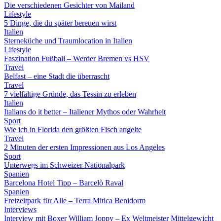
Die verschiedenen Gesichter von Mailand
Lifestyle
5 Dinge, die du später bereuen wirst
Italien
Sterneküche und Traumlocation in Italien
Lifestyle
Faszination Fußball – Werder Bremen vs HSV
Travel
Belfast – eine Stadt die überrascht
Travel
7 vielfältige Gründe, das Tessin zu erleben
Italien
Italians do it better – Italiener Mythos oder Wahrheit
Sport
Wie ich in Florida den größten Fisch angelte
Travel
2 Minuten der ersten Impressionen aus Los Angeles
Sport
Unterwegs im Schweizer Nationalpark
Spanien
Barcelona Hotel Tipp – Barcelò Raval
Spanien
Freizeitpark für Alle – Terra Mitica Benidorm
Interviews
Interview mit Boxer William Joppy – Ex Weltmeister Mittelgewicht