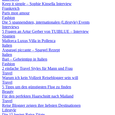
Keep it simple – Sophie Kinsella Interview
Frankreich
Paris mon amour
Fashion
Die 5 spannendsten, internationalen (Lifestyle) Events
Interviews
5 Fragen an Artur Gerber von TUIBLUE – Interview
Spanien
Mallorca Luxus Villa in Pollenca
Italien
Asparagi piccante – Spargel Rezept
Italien
Bari – Geheimtipp in Italien
Fashion
2 einfache Travel Styles für Mann und Frau
Travel
Warum ich kein Vollzeit Reiseblogger sein will
Travel
5 Tipps um den günstigsten Flug zu finden
Beauty
Für den perfekten Haarschnitt nach Mailand
Travel
Reise Blogger zeigen ihre liebsten Destinationen
Lifestyle
Die 15 besten Reise Zitate