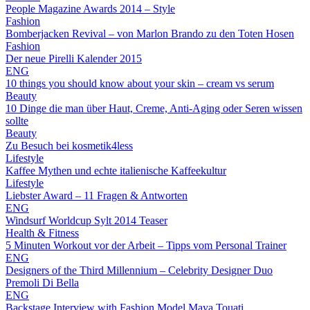
People Magazine Awards 2014 – Style
Fashion
Bomberjacken Revival – von Marlon Brando zu den Toten Hosen
Fashion
Der neue Pirelli Kalender 2015
ENG
10 things you should know about your skin – cream vs serum
Beauty
10 Dinge die man über Haut, Creme, Anti-Aging oder Seren wissen
sollte
Beauty
Zu Besuch bei kosmetik4less
Lifestyle
Kaffee Mythen und echte italienische Kaffeekultur
Lifestyle
Liebster Award – 11 Fragen & Antworten
ENG
Windsurf Worldcup Sylt 2014 Teaser
Health & Fitness
5 Minuten Workout vor der Arbeit – Tipps vom Personal Trainer
ENG
Designers of the Third Millennium – Celebrity Designer Duo
Premoli Di Bella
ENG
Backstage Interview with Fashion Model Maya Touati