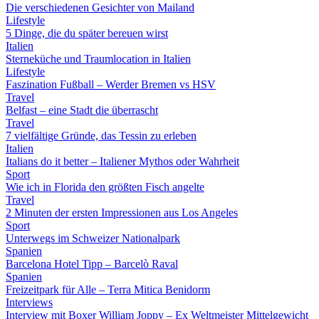
Die verschiedenen Gesichter von Mailand
Lifestyle
5 Dinge, die du später bereuen wirst
Italien
Sterneküche und Traumlocation in Italien
Lifestyle
Faszination Fußball – Werder Bremen vs HSV
Travel
Belfast – eine Stadt die überrascht
Travel
7 vielfältige Gründe, das Tessin zu erleben
Italien
Italians do it better – Italiener Mythos oder Wahrheit
Sport
Wie ich in Florida den größten Fisch angelte
Travel
2 Minuten der ersten Impressionen aus Los Angeles
Sport
Unterwegs im Schweizer Nationalpark
Spanien
Barcelona Hotel Tipp – Barcelò Raval
Spanien
Freizeitpark für Alle – Terra Mitica Benidorm
Interviews
Interview mit Boxer William Joppy – Ex Weltmeister Mittelgewicht