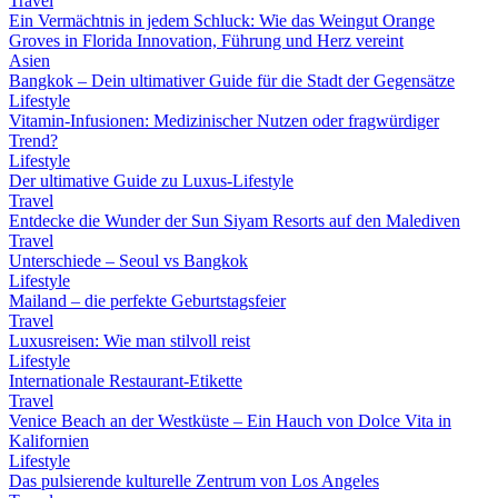
Travel
Ein Vermächtnis in jedem Schluck: Wie das Weingut Orange
Groves in Florida Innovation, Führung und Herz vereint
Asien
Bangkok – Dein ultimativer Guide für die Stadt der Gegensätze
Lifestyle
Vitamin-Infusionen: Medizinischer Nutzen oder fragwürdiger
Trend?
Lifestyle
Der ultimative Guide zu Luxus-Lifestyle
Travel
Entdecke die Wunder der Sun Siyam Resorts auf den Malediven
Travel
Unterschiede – Seoul vs Bangkok
Lifestyle
Mailand – die perfekte Geburtstagsfeier
Travel
Luxusreisen: Wie man stilvoll reist
Lifestyle
Internationale Restaurant-Etikette
Travel
Venice Beach an der Westküste – Ein Hauch von Dolce Vita in
Kalifornien
Lifestyle
Das pulsierende kulturelle Zentrum von Los Angeles