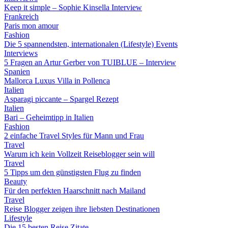
Keep it simple – Sophie Kinsella Interview
Frankreich
Paris mon amour
Fashion
Die 5 spannendsten, internationalen (Lifestyle) Events
Interviews
5 Fragen an Artur Gerber von TUIBLUE – Interview
Spanien
Mallorca Luxus Villa in Pollenca
Italien
Asparagi piccante – Spargel Rezept
Italien
Bari – Geheimtipp in Italien
Fashion
2 einfache Travel Styles für Mann und Frau
Travel
Warum ich kein Vollzeit Reiseblogger sein will
Travel
5 Tipps um den günstigsten Flug zu finden
Beauty
Für den perfekten Haarschnitt nach Mailand
Travel
Reise Blogger zeigen ihre liebsten Destinationen
Lifestyle
Die 15 besten Reise Zitate