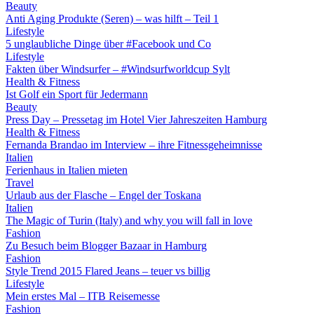
Beauty
Anti Aging Produkte (Seren) – was hilft – Teil 1
Lifestyle
5 unglaubliche Dinge über #Facebook und Co
Lifestyle
Fakten über Windsurfer – #Windsurfworldcup Sylt
Health & Fitness
Ist Golf ein Sport für Jedermann
Beauty
Press Day – Pressetag im Hotel Vier Jahreszeiten Hamburg
Health & Fitness
Fernanda Brandao im Interview – ihre Fitnessgeheimnisse
Italien
Ferienhaus in Italien mieten
Travel
Urlaub aus der Flasche – Engel der Toskana
Italien
The Magic of Turin (Italy) and why you will fall in love
Fashion
Zu Besuch beim Blogger Bazaar in Hamburg
Fashion
Style Trend 2015 Flared Jeans – teuer vs billig
Lifestyle
Mein erstes Mal – ITB Reisemesse
Fashion