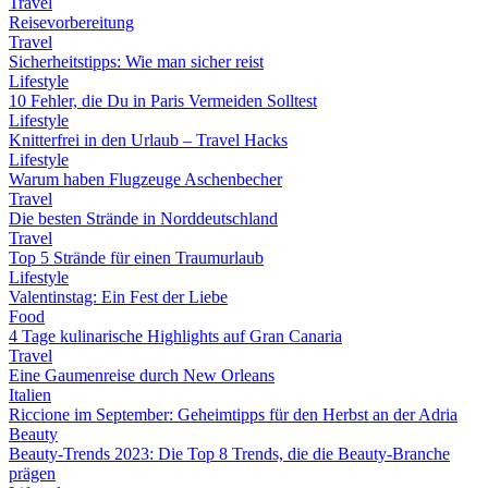
Travel
Reisevorbereitung
Travel
Sicherheitstipps: Wie man sicher reist
Lifestyle
10 Fehler, die Du in Paris Vermeiden Solltest
Lifestyle
Knitterfrei in den Urlaub – Travel Hacks
Lifestyle
Warum haben Flugzeuge Aschenbecher
Travel
Die besten Strände in Norddeutschland
Travel
Top 5 Strände für einen Traumurlaub
Lifestyle
Valentinstag: Ein Fest der Liebe
Food
4 Tage kulinarische Highlights auf Gran Canaria
Travel
Eine Gaumenreise durch New Orleans
Italien
Riccione im September: Geheimtipps für den Herbst an der Adria
Beauty
Beauty-Trends 2023: Die Top 8 Trends, die die Beauty-Branche
prägen