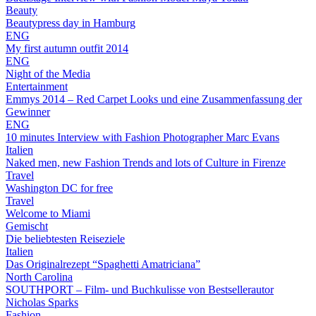
Beauty
Beautypress day in Hamburg
ENG
My first autumn outfit 2014
ENG
Night of the Media
Entertainment
Emmys 2014 – Red Carpet Looks und eine Zusammenfassung der
Gewinner
ENG
10 minutes Interview with Fashion Photographer Marc Evans
Italien
Naked men, new Fashion Trends and lots of Culture in Firenze
Travel
Washington DC for free
Travel
Welcome to Miami
Gemischt
Die beliebtesten Reiseziele
Italien
Das Originalrezept “Spaghetti Amatriciana”
North Carolina
SOUTHPORT – Film- und Buchkulisse von Bestsellerautor
Nicholas Sparks
Fashion