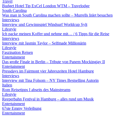
Travel
Budget Hotel Tip ExCel London WTM – Travelodge
South Carolina
Was man in South Carolina machen sollte – Murrells Inlet besuchen
Interviews
Interview und Gewinnspiel Windsurf Worldcup Sylt
Lifestyle
Ich packe meinen Koffer und nehme mit… / 6 Tipps für die Reise
Interviews
Interview mit Jasmin Taylor – Selfmade Millionärin
Lifestyle
Faszination Reisen
Entertainment
Das große Finale in Berlin – Tribute von Panem Mockingjay II
Entertainment
Pressdays im Fairmont vier Jahreszeiten Hotel Hamburg
Interviews
Interview mit Tina Folsom – NY Times Bestselling Autorin
Italien
Rom Reisetipps I abseits des Mainstreams
Lifestyle
Reeperbahn Festival in Hamburg – alles rund um Musik
Entertainment
67ste Emmy Verleihung
Entertainment