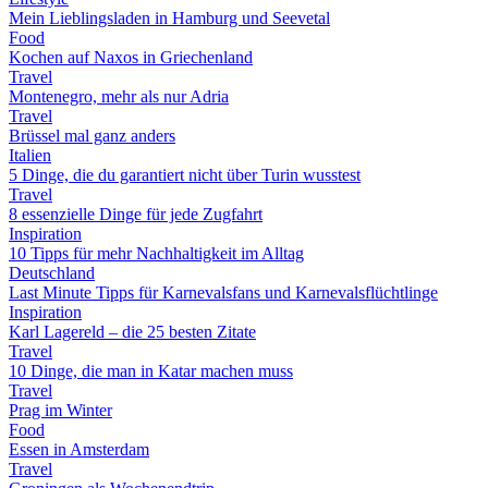
Mein Lieblingsladen in Hamburg und Seevetal
Food
Kochen auf Naxos in Griechenland
Travel
Montenegro, mehr als nur Adria
Travel
Brüssel mal ganz anders
Italien
5 Dinge, die du garantiert nicht über Turin wusstest
Travel
8 essenzielle Dinge für jede Zugfahrt
Inspiration
10 Tipps für mehr Nachhaltigkeit im Alltag
Deutschland
Last Minute Tipps für Karnevalsfans und Karnevalsflüchtlinge
Inspiration
Karl Lagereld – die 25 besten Zitate
Travel
10 Dinge, die man in Katar machen muss
Travel
Prag im Winter
Food
Essen in Amsterdam
Travel