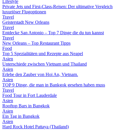
Lifestyle
Private Jets und First-Class-Reisen: Der ultimative Vergleich
luxuriöser Flugoptionen
Travel
Geisterstadt New Orleans
Travel
Entdecke San Antonio – Top 7 Dinge die du tun kannst
Travel
New Orleans – Top Restaurant Tipps
Food
Top 5 Spezialitäten und Rezepte aus Neapel
Asien
Unterschiede zwischen Vietnam und Thailand
Asien
Erlebe den Zauber von Hoi An, Vietnam.
Asien
TOP 9 Dinge, die man in Bankgok gesehen haben muss
Travel
Food Tour in Fort Lauderdale
Asien
Rooftop Bars in Bangkok
Asien
Ein Tag in Bangkok
Asien
Hard Rock Hotel Pattaya (Thailand)