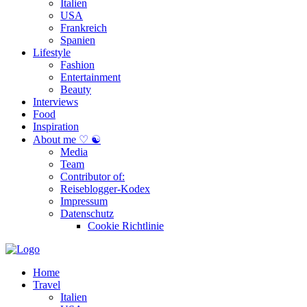
Italien
USA
Frankreich
Spanien
Lifestyle
Fashion
Entertainment
Beauty
Interviews
Food
Inspiration
About me ♡ ☯
Media
Team
Contributor of:
Reiseblogger-Kodex
Impressum
Datenschutz
Cookie Richtlinie
Home
Travel
Italien