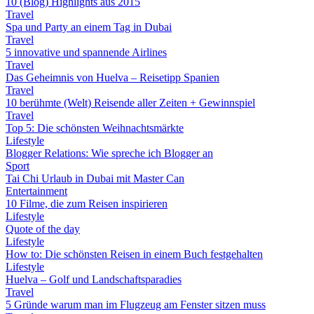
10 (Blog) Highlights aus 2015
Travel
Spa und Party an einem Tag in Dubai
Travel
5 innovative und spannende Airlines
Travel
Das Geheimnis von Huelva – Reisetipp Spanien
Travel
10 berühmte (Welt) Reisende aller Zeiten + Gewinnspiel
Travel
Top 5: Die schönsten Weihnachtsmärkte
Lifestyle
Blogger Relations: Wie spreche ich Blogger an
Sport
Tai Chi Urlaub in Dubai mit Master Can
Entertainment
10 Filme, die zum Reisen inspirieren
Lifestyle
Quote of the day
Lifestyle
How to: Die schönsten Reisen in einem Buch festgehalten
Lifestyle
Huelva – Golf und Landschaftsparadies
Travel
5 Gründe warum man im Flugzeug am Fenster sitzen muss