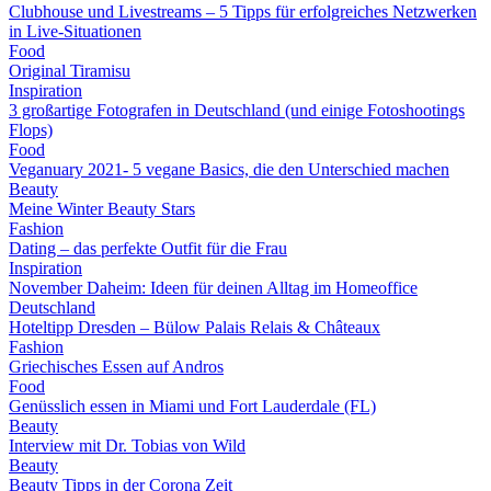
Clubhouse und Livestreams – 5 Tipps für erfolgreiches Netzwerken
in Live-Situationen
Food
Original Tiramisu
Inspiration
3 großartige Fotografen in Deutschland (und einige Fotoshootings
Flops)
Food
Veganuary 2021- 5 vegane Basics, die den Unterschied machen
Beauty
Meine Winter Beauty Stars
Fashion
Dating – das perfekte Outfit für die Frau
Inspiration
November Daheim: Ideen für deinen Alltag im Homeoffice
Deutschland
Hoteltipp Dresden – Bülow Palais Relais & Châteaux
Fashion
Griechisches Essen auf Andros
Food
Genüsslich essen in Miami und Fort Lauderdale (FL)
Beauty
Interview mit Dr. Tobias von Wild
Beauty
Beauty Tipps in der Corona Zeit