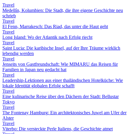
Travel
Medellín, Kolumbien: Die Stadt, die ihre eigene Geschichte neu
schrieb
Travel
El Fenn, Marrakesch: Das Riad, das unter die Haut geht
Travel
Long Island: Wo der Atlantik nach Erfolg riecht
Travel
Saint Lucia: Die karibische Insel, auf der Ihre Träume wirklich
lebendig werden
Travel
Jenseits von Gastfreundschaft: Wie MIMARU das Reisen für
Familien in Japan neu gedacht hat
Travel
Leadership-Lektionen aus einer thailändischen Hotelküche: Wie
lokale Identität globalen Erfolg schafft
Travel
Eine kulinarische Reise über den Dächern der Stadt: Bellustar
Tokyo
Travel
The Fontenay Hamburg: Ein architektonisches Juwel am Ufer der
Alster
Travel
Viterbo: Die versteckte Perle Italiens, die Geschichte atmet