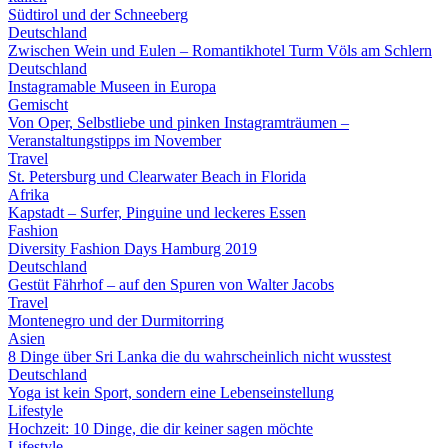
Südtirol und der Schneeberg
Deutschland
Zwischen Wein und Eulen – Romantikhotel Turm Völs am Schlern
Deutschland
Instagramable Museen in Europa
Gemischt
Von Oper, Selbstliebe und pinken Instagramträumen –
Veranstaltungstipps im November
Travel
St. Petersburg und Clearwater Beach in Florida
Afrika
Kapstadt – Surfer, Pinguine und leckeres Essen
Fashion
Diversity Fashion Days Hamburg 2019
Deutschland
Gestüt Fährhof – auf den Spuren von Walter Jacobs
Travel
Montenegro und der Durmitorring
Asien
8 Dinge über Sri Lanka die du wahrscheinlich nicht wusstest
Deutschland
Yoga ist kein Sport, sondern eine Lebenseinstellung
Lifestyle
Hochzeit: 10 Dinge, die dir keiner sagen möchte
Lifestyle