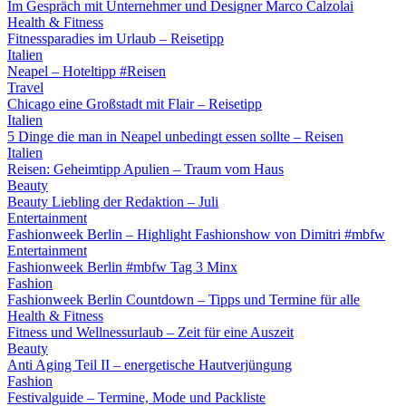
Im Gespräch mit Unternehmer und Designer Marco Calzolai
Health & Fitness
Fitnessparadies im Urlaub – Reisetipp
Italien
Neapel – Hoteltipp #Reisen
Travel
Chicago eine Großstadt mit Flair – Reisetipp
Italien
5 Dinge die man in Neapel unbedingt essen sollte – Reisen
Italien
Reisen: Geheimtipp Apulien – Traum vom Haus
Beauty
Beauty Liebling der Redaktion – Juli
Entertainment
Fashionweek Berlin – Highlight Fashionshow von Dimitri #mbfw
Entertainment
Fashionweek Berlin #mbfw Tag 3 Minx
Fashion
Fashionweek Berlin Countdown – Tipps und Termine für alle
Health & Fitness
Fitness und Wellnessurlaub – Zeit für eine Auszeit
Beauty
Anti Aging Teil II – energetische Hautverjüngung
Fashion
Festivalguide – Termine, Mode und Packliste