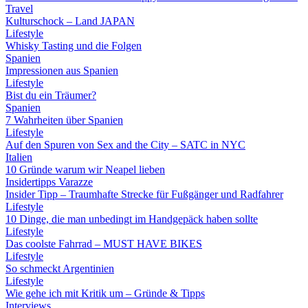
Travel
Kulturschock – Land JAPAN
Lifestyle
Whisky Tasting und die Folgen
Spanien
Impressionen aus Spanien
Lifestyle
Bist du ein Träumer?
Spanien
7 Wahrheiten über Spanien
Lifestyle
Auf den Spuren von Sex and the City – SATC in NYC
Italien
10 Gründe warum wir Neapel lieben
Insidertipps Varazze
Insider Tipp – Traumhafte Strecke für Fußgänger und Radfahrer
Lifestyle
10 Dinge, die man unbedingt im Handgepäck haben sollte
Lifestyle
Das coolste Fahrrad – MUST HAVE BIKES
Lifestyle
So schmeckt Argentinien
Lifestyle
Wie gehe ich mit Kritik um – Gründe & Tipps
Interviews