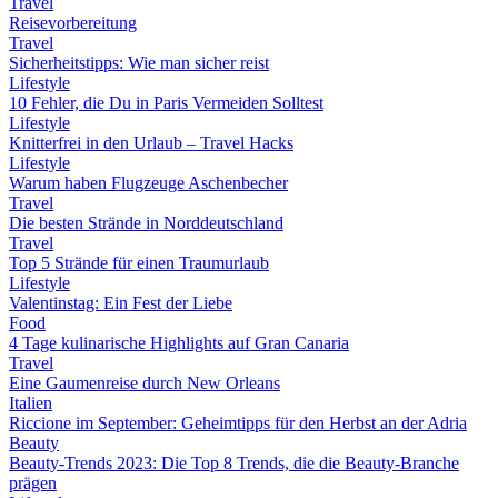
Travel
Reisevorbereitung
Travel
Sicherheitstipps: Wie man sicher reist
Lifestyle
10 Fehler, die Du in Paris Vermeiden Solltest
Lifestyle
Knitterfrei in den Urlaub – Travel Hacks
Lifestyle
Warum haben Flugzeuge Aschenbecher
Travel
Die besten Strände in Norddeutschland
Travel
Top 5 Strände für einen Traumurlaub
Lifestyle
Valentinstag: Ein Fest der Liebe
Food
4 Tage kulinarische Highlights auf Gran Canaria
Travel
Eine Gaumenreise durch New Orleans
Italien
Riccione im September: Geheimtipps für den Herbst an der Adria
Beauty
Beauty-Trends 2023: Die Top 8 Trends, die die Beauty-Branche
prägen