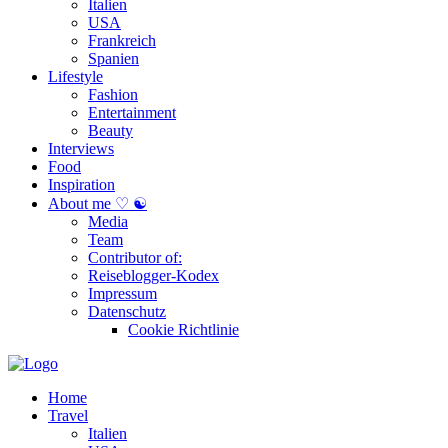
Italien
USA
Frankreich
Spanien
Lifestyle
Fashion
Entertainment
Beauty
Interviews
Food
Inspiration
About me ♡ ☯
Media
Team
Contributor of:
Reiseblogger-Kodex
Impressum
Datenschutz
Cookie Richtlinie
Home
Travel
Italien