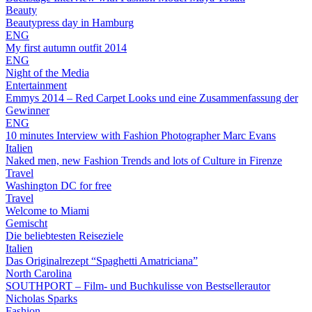
Beauty
Beautypress day in Hamburg
ENG
My first autumn outfit 2014
ENG
Night of the Media
Entertainment
Emmys 2014 – Red Carpet Looks und eine Zusammenfassung der
Gewinner
ENG
10 minutes Interview with Fashion Photographer Marc Evans
Italien
Naked men, new Fashion Trends and lots of Culture in Firenze
Travel
Washington DC for free
Travel
Welcome to Miami
Gemischt
Die beliebtesten Reiseziele
Italien
Das Originalrezept “Spaghetti Amatriciana”
North Carolina
SOUTHPORT – Film- und Buchkulisse von Bestsellerautor
Nicholas Sparks
Fashion