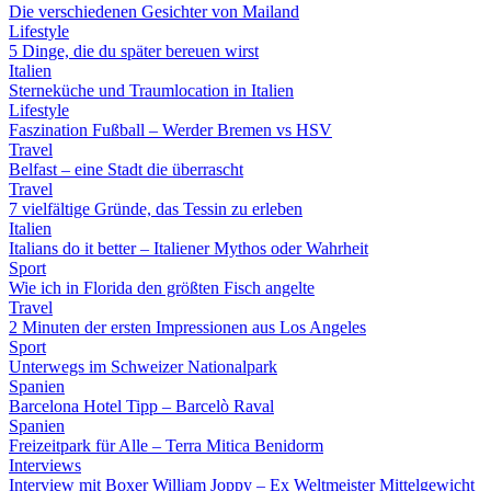
Die verschiedenen Gesichter von Mailand
Lifestyle
5 Dinge, die du später bereuen wirst
Italien
Sterneküche und Traumlocation in Italien
Lifestyle
Faszination Fußball – Werder Bremen vs HSV
Travel
Belfast – eine Stadt die überrascht
Travel
7 vielfältige Gründe, das Tessin zu erleben
Italien
Italians do it better – Italiener Mythos oder Wahrheit
Sport
Wie ich in Florida den größten Fisch angelte
Travel
2 Minuten der ersten Impressionen aus Los Angeles
Sport
Unterwegs im Schweizer Nationalpark
Spanien
Barcelona Hotel Tipp – Barcelò Raval
Spanien
Freizeitpark für Alle – Terra Mitica Benidorm
Interviews
Interview mit Boxer William Joppy – Ex Weltmeister Mittelgewicht