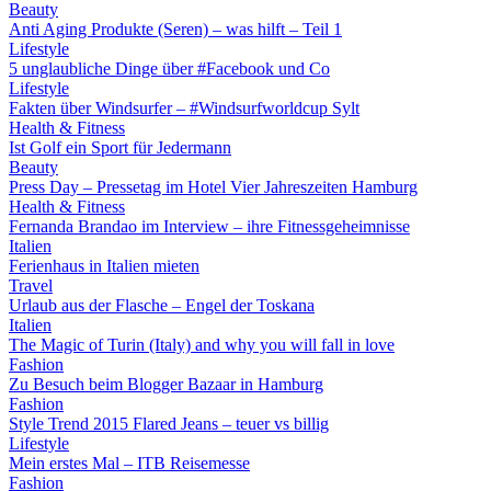
Beauty
Anti Aging Produkte (Seren) – was hilft – Teil 1
Lifestyle
5 unglaubliche Dinge über #Facebook und Co
Lifestyle
Fakten über Windsurfer – #Windsurfworldcup Sylt
Health & Fitness
Ist Golf ein Sport für Jedermann
Beauty
Press Day – Pressetag im Hotel Vier Jahreszeiten Hamburg
Health & Fitness
Fernanda Brandao im Interview – ihre Fitnessgeheimnisse
Italien
Ferienhaus in Italien mieten
Travel
Urlaub aus der Flasche – Engel der Toskana
Italien
The Magic of Turin (Italy) and why you will fall in love
Fashion
Zu Besuch beim Blogger Bazaar in Hamburg
Fashion
Style Trend 2015 Flared Jeans – teuer vs billig
Lifestyle
Mein erstes Mal – ITB Reisemesse
Fashion