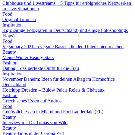
Clubhouse und Livestreams – 5 Tipps für erfolgreiches Netzwerken
in Live-Situationen
Food
Original Tiramisu
Inspiration
3 großartige Fotografen in Deutschland (und einige Fotoshootings
Flops)
Food
Veganuary 2021- 5 vegane Basics, die den Unterschied machen
Beauty
Meine Winter Beauty Stars
Fashion
Dating – das perfekte Outfit für die Frau
Inspiration
November Daheim: Ideen für deinen Alltag im Homeoffice
Deutschland
Hoteltipp Dresden – Bülow Palais Relais & Châteaux
Fashion
Griechisches Essen auf Andros
Food
Genüsslich essen in Miami und Fort Lauderdale (FL)
Beauty
Interview mit Dr. Tobias von Wild
Beauty
Beauty Tipps in der Corona Zeit