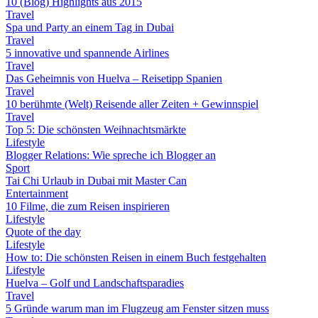
10 (Blog) Highlights aus 2015
Travel
Spa und Party an einem Tag in Dubai
Travel
5 innovative und spannende Airlines
Travel
Das Geheimnis von Huelva – Reisetipp Spanien
Travel
10 berühmte (Welt) Reisende aller Zeiten + Gewinnspiel
Travel
Top 5: Die schönsten Weihnachtsmärkte
Lifestyle
Blogger Relations: Wie spreche ich Blogger an
Sport
Tai Chi Urlaub in Dubai mit Master Can
Entertainment
10 Filme, die zum Reisen inspirieren
Lifestyle
Quote of the day
Lifestyle
How to: Die schönsten Reisen in einem Buch festgehalten
Lifestyle
Huelva – Golf und Landschaftsparadies
Travel
5 Gründe warum man im Flugzeug am Fenster sitzen muss