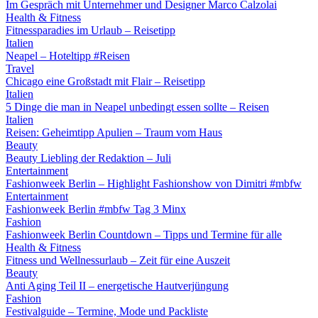
Im Gespräch mit Unternehmer und Designer Marco Calzolai
Health & Fitness
Fitnessparadies im Urlaub – Reisetipp
Italien
Neapel – Hoteltipp #Reisen
Travel
Chicago eine Großstadt mit Flair – Reisetipp
Italien
5 Dinge die man in Neapel unbedingt essen sollte – Reisen
Italien
Reisen: Geheimtipp Apulien – Traum vom Haus
Beauty
Beauty Liebling der Redaktion – Juli
Entertainment
Fashionweek Berlin – Highlight Fashionshow von Dimitri #mbfw
Entertainment
Fashionweek Berlin #mbfw Tag 3 Minx
Fashion
Fashionweek Berlin Countdown – Tipps und Termine für alle
Health & Fitness
Fitness und Wellnessurlaub – Zeit für eine Auszeit
Beauty
Anti Aging Teil II – energetische Hautverjüngung
Fashion
Festivalguide – Termine, Mode und Packliste