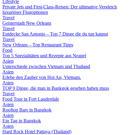
Lifestyle
Private Jets und First-Class-Reisen: Der ultimative Vergleich
luxuriöser Flugoptionen
Travel
Geisterstadt New Orleans
Travel
Entdecke San Antonio – Top 7 Dinge die du tun kannst
Travel
New Orleans – Top Restaurant Tipps
Food
Top 5 Spezialitäten und Rezepte aus Neapel
Asien
Unterschiede zwischen Vietnam und Thailand
Asien
Erlebe den Zauber von Hoi An, Vietnam.
Asien
TOP 9 Dinge, die man in Bankgok gesehen haben muss
Travel
Food Tour in Fort Lauderdale
Asien
Rooftop Bars in Bangkok
Asien
Ein Tag in Bangkok
Asien
Hard Rock Hotel Pattaya (Thailand)