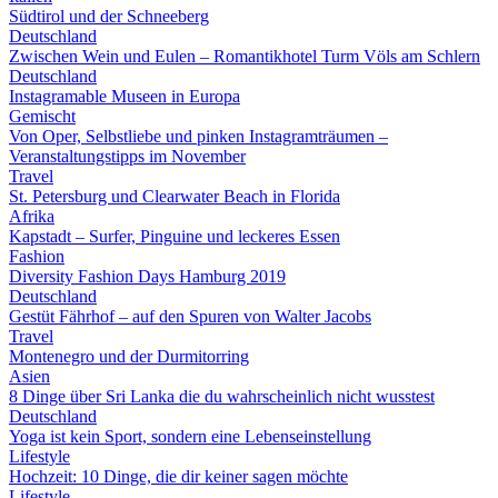
Südtirol und der Schneeberg
Deutschland
Zwischen Wein und Eulen – Romantikhotel Turm Völs am Schlern
Deutschland
Instagramable Museen in Europa
Gemischt
Von Oper, Selbstliebe und pinken Instagramträumen –
Veranstaltungstipps im November
Travel
St. Petersburg und Clearwater Beach in Florida
Afrika
Kapstadt – Surfer, Pinguine und leckeres Essen
Fashion
Diversity Fashion Days Hamburg 2019
Deutschland
Gestüt Fährhof – auf den Spuren von Walter Jacobs
Travel
Montenegro und der Durmitorring
Asien
8 Dinge über Sri Lanka die du wahrscheinlich nicht wusstest
Deutschland
Yoga ist kein Sport, sondern eine Lebenseinstellung
Lifestyle
Hochzeit: 10 Dinge, die dir keiner sagen möchte
Lifestyle