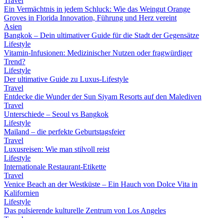
Travel
Ein Vermächtnis in jedem Schluck: Wie das Weingut Orange
Groves in Florida Innovation, Führung und Herz vereint
Asien
Bangkok – Dein ultimativer Guide für die Stadt der Gegensätze
Lifestyle
Vitamin-Infusionen: Medizinischer Nutzen oder fragwürdiger
Trend?
Lifestyle
Der ultimative Guide zu Luxus-Lifestyle
Travel
Entdecke die Wunder der Sun Siyam Resorts auf den Malediven
Travel
Unterschiede – Seoul vs Bangkok
Lifestyle
Mailand – die perfekte Geburtstagsfeier
Travel
Luxusreisen: Wie man stilvoll reist
Lifestyle
Internationale Restaurant-Etikette
Travel
Venice Beach an der Westküste – Ein Hauch von Dolce Vita in
Kalifornien
Lifestyle
Das pulsierende kulturelle Zentrum von Los Angeles