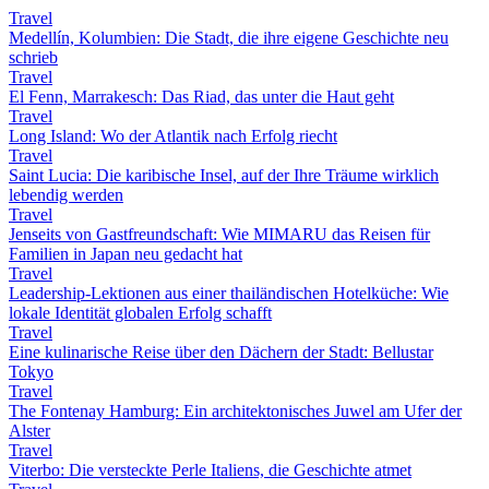
Travel
Medellín, Kolumbien: Die Stadt, die ihre eigene Geschichte neu
schrieb
Travel
El Fenn, Marrakesch: Das Riad, das unter die Haut geht
Travel
Long Island: Wo der Atlantik nach Erfolg riecht
Travel
Saint Lucia: Die karibische Insel, auf der Ihre Träume wirklich
lebendig werden
Travel
Jenseits von Gastfreundschaft: Wie MIMARU das Reisen für
Familien in Japan neu gedacht hat
Travel
Leadership-Lektionen aus einer thailändischen Hotelküche: Wie
lokale Identität globalen Erfolg schafft
Travel
Eine kulinarische Reise über den Dächern der Stadt: Bellustar
Tokyo
Travel
The Fontenay Hamburg: Ein architektonisches Juwel am Ufer der
Alster
Travel
Viterbo: Die versteckte Perle Italiens, die Geschichte atmet