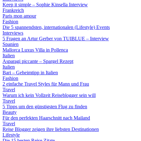
Keep it simple – Sophie Kinsella Interview
Frankreich
Paris mon amour
Fashion
Die 5 spannendsten, internationalen (Lifestyle) Events
Interviews
5 Fragen an Artur Gerber von TUIBLUE – Interview
Spanien
Mallorca Luxus Villa in Pollenca
Italien
Asparagi piccante – Spargel Rezept
Italien
Bari – Geheimtipp in Italien
Fashion
2 einfache Travel Styles für Mann und Frau
Travel
Warum ich kein Vollzeit Reiseblogger sein will
Travel
5 Tipps um den günstigsten Flug zu finden
Beauty
Für den perfekten Haarschnitt nach Mailand
Travel
Reise Blogger zeigen ihre liebsten Destinationen
Lifestyle
Die 15 besten Reise Zitate