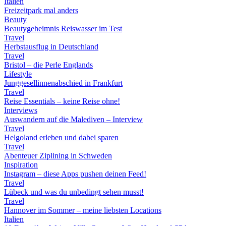
Italien
Freizeitpark mal anders
Beauty
Beautygeheimnis Reiswasser im Test
Travel
Herbstausflug in Deutschland
Travel
Bristol – die Perle Englands
Lifestyle
Junggesellinnenabschied in Frankfurt
Travel
Reise Essentials – keine Reise ohne!
Interviews
Auswandern auf die Malediven – Interview
Travel
Helgoland erleben und dabei sparen
Travel
Abenteuer Ziplining in Schweden
Inspiration
Instagram – diese Apps pushen deinen Feed!
Travel
Lübeck und was du unbedingt sehen musst!
Travel
Hannover im Sommer – meine liebsten Locations
Italien