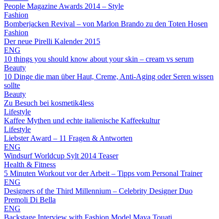
People Magazine Awards 2014 – Style
Fashion
Bomberjacken Revival – von Marlon Brando zu den Toten Hosen
Fashion
Der neue Pirelli Kalender 2015
ENG
10 things you should know about your skin – cream vs serum
Beauty
10 Dinge die man über Haut, Creme, Anti-Aging oder Seren wissen
sollte
Beauty
Zu Besuch bei kosmetik4less
Lifestyle
Kaffee Mythen und echte italienische Kaffeekultur
Lifestyle
Liebster Award – 11 Fragen & Antworten
ENG
Windsurf Worldcup Sylt 2014 Teaser
Health & Fitness
5 Minuten Workout vor der Arbeit – Tipps vom Personal Trainer
ENG
Designers of the Third Millennium – Celebrity Designer Duo
Premoli Di Bella
ENG
Backstage Interview with Fashion Model Maya Touati