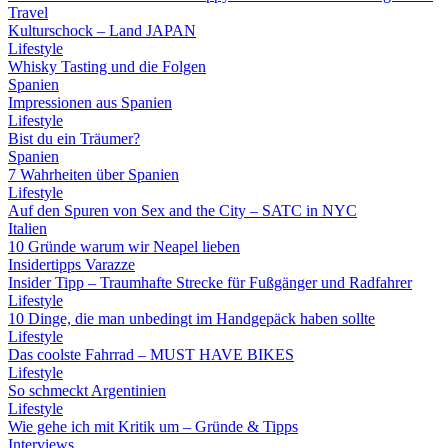
Travel
Kulturschock – Land JAPAN
Lifestyle
Whisky Tasting und die Folgen
Spanien
Impressionen aus Spanien
Lifestyle
Bist du ein Träumer?
Spanien
7 Wahrheiten über Spanien
Lifestyle
Auf den Spuren von Sex and the City – SATC in NYC
Italien
10 Gründe warum wir Neapel lieben
Insidertipps Varazze
Insider Tipp – Traumhafte Strecke für Fußgänger und Radfahrer
Lifestyle
10 Dinge, die man unbedingt im Handgepäck haben sollte
Lifestyle
Das coolste Fahrrad – MUST HAVE BIKES
Lifestyle
So schmeckt Argentinien
Lifestyle
Wie gehe ich mit Kritik um – Gründe & Tipps
Interviews