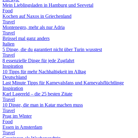
Mein Lieblingsladen in Hamburg und Seevetal
Food
Kochen auf Naxos in Griechenland
Travel
Montenegro, mehr als nur Adria
Travel
Brüssel mal ganz anders
Italien
5 Dinge, die du garantiert nicht über Turin wusstest
Travel
8 essenzielle Dinge für jede Zugfahrt
Inspiration
10 Tipps für mehr Nachhaltigkeit im Alltag
Deutschland
Last Minute Tipps für Karnevalsfans und Karnevalsflüchtlinge
Inspiration
Karl Lagereld – die 25 besten Zitate
Travel
10 Dinge, die man in Katar machen muss
Travel
Prag im Winter
Food
Essen in Amsterdam
Travel