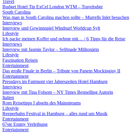
Travel
Budget Hotel Tip ExCel London WTM – Travelodge
South Carolina
Was man in South Carolina machen sollte – Murrells Inlet besuchen
Interviews
Interview und Gewinnspiel Windsurf Worldcup Sylt
Lifestyle
Ich packe meinen Koffer und nehme mit… / 6 Tipps für die Reise
Interviews
Interview mit Jasmin Taylor – Selfmade Millionärin
Lifestyle
Faszination Reisen
Entertainment
Das große Finale in Berlin – Tribute von Panem Mockingjay II
Entertainment
Pressdays im Fairmont vier Jahreszeiten Hotel Hamburg
Interviews
Interview mit Tina Folsom – NY Times Bestselling Autorin
Italien
Rom Reisetipps I abseits des Mainstreams
Lifestyle
Reeperbahn Festival in Hamburg – alles rund um Musik
Entertainment
67ste Emmy Verleihung
Entertainment