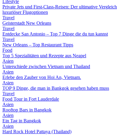
Lifestyle
Private Jets und First-Class-Reisen: Der ultimative Vergleich
luxuriöser Flugoptionen
Travel
Geisterstadt New Orleans
Travel
Entdecke San Antonio – Top 7 Dinge die du tun kannst
Travel
New Orleans – Top Restaurant Tipps
Food
Top 5 Spezialitäten und Rezepte aus Neapel
Asien
Unterschiede zwischen Vietnam und Thailand
Asien
Erlebe den Zauber von Hoi An, Vietnam.
Asien
TOP 9 Dinge, die man in Bankgok gesehen haben muss
Travel
Food Tour in Fort Lauderdale
Asien
Rooftop Bars in Bangkok
Asien
Ein Tag in Bangkok
Asien
Hard Rock Hotel Pattaya (Thailand)