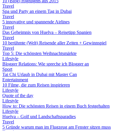
10 (Blog) Highlights aus 2015
Travel
Spa und Party an einem Tag in Dubai
Travel
5 innovative und spannende Airlines
Travel
Das Geheimnis von Huelva – Reisetipp Spanien
Travel
10 berühmte (Welt) Reisende aller Zeiten + Gewinnspiel
Travel
Top 5: Die schönsten Weihnachtsmärkte
Lifestyle
Blogger Relations: Wie spreche ich Blogger an
Sport
Tai Chi Urlaub in Dubai mit Master Can
Entertainment
10 Filme, die zum Reisen inspirieren
Lifestyle
Quote of the day
Lifestyle
How to: Die schönsten Reisen in einem Buch festgehalten
Lifestyle
Huelva – Golf und Landschaftsparadies
Travel
5 Gründe warum man im Flugzeug am Fenster sitzen muss