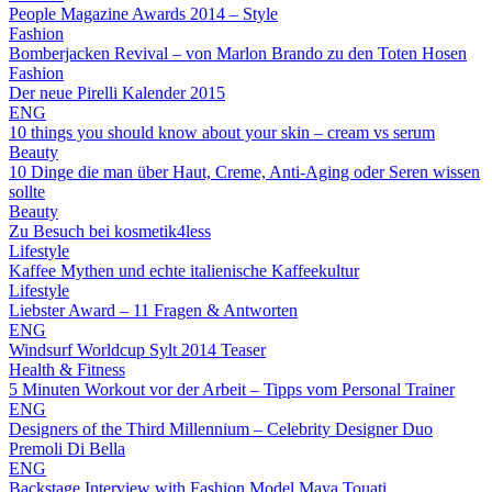
People Magazine Awards 2014 – Style
Fashion
Bomberjacken Revival – von Marlon Brando zu den Toten Hosen
Fashion
Der neue Pirelli Kalender 2015
ENG
10 things you should know about your skin – cream vs serum
Beauty
10 Dinge die man über Haut, Creme, Anti-Aging oder Seren wissen
sollte
Beauty
Zu Besuch bei kosmetik4less
Lifestyle
Kaffee Mythen und echte italienische Kaffeekultur
Lifestyle
Liebster Award – 11 Fragen & Antworten
ENG
Windsurf Worldcup Sylt 2014 Teaser
Health & Fitness
5 Minuten Workout vor der Arbeit – Tipps vom Personal Trainer
ENG
Designers of the Third Millennium – Celebrity Designer Duo
Premoli Di Bella
ENG
Backstage Interview with Fashion Model Maya Touati