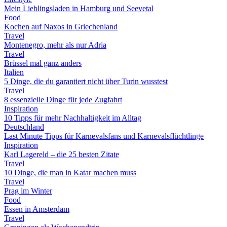
Mein Lieblingsladen in Hamburg und Seevetal
Food
Kochen auf Naxos in Griechenland
Travel
Montenegro, mehr als nur Adria
Travel
Brüssel mal ganz anders
Italien
5 Dinge, die du garantiert nicht über Turin wusstest
Travel
8 essenzielle Dinge für jede Zugfahrt
Inspiration
10 Tipps für mehr Nachhaltigkeit im Alltag
Deutschland
Last Minute Tipps für Karnevalsfans und Karnevalsflüchtlinge
Inspiration
Karl Lagereld – die 25 besten Zitate
Travel
10 Dinge, die man in Katar machen muss
Travel
Prag im Winter
Food
Essen in Amsterdam
Travel