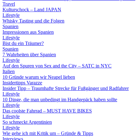
Travel
Kulturschock – Land JAPAN
Lifestyle
Whisky Tasting und die Folgen
Spanien
Impressionen aus Spanien
Lifestyle
Bist du ein Träumer?
Spanien
7 Wahrheiten über Spanien
Lifestyle
Auf den Spuren von Sex and the City – SATC in NYC
Italien
10 Gründe warum wir Neapel lieben
Insidertipps Varazze
Insider Tipp – Traumhafte Strecke für Fußgänger und Radfahrer
Lifestyle
10 Dinge, die man unbedingt im Handgepäck haben sollte
Lifestyle
Das coolste Fahrrad – MUST HAVE BIKES
Lifestyle
So schmeckt Argentinien
Lifestyle
Wie gehe ich mit Kritik um – Gründe & Tipps
Interviews