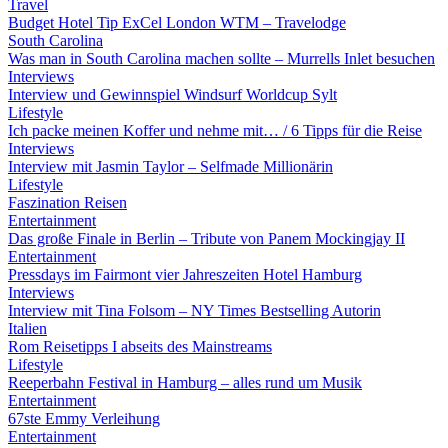
Travel
Budget Hotel Tip ExCel London WTM – Travelodge
South Carolina
Was man in South Carolina machen sollte – Murrells Inlet besuchen
Interviews
Interview und Gewinnspiel Windsurf Worldcup Sylt
Lifestyle
Ich packe meinen Koffer und nehme mit… / 6 Tipps für die Reise
Interviews
Interview mit Jasmin Taylor – Selfmade Millionärin
Lifestyle
Faszination Reisen
Entertainment
Das große Finale in Berlin – Tribute von Panem Mockingjay II
Entertainment
Pressdays im Fairmont vier Jahreszeiten Hotel Hamburg
Interviews
Interview mit Tina Folsom – NY Times Bestselling Autorin
Italien
Rom Reisetipps I abseits des Mainstreams
Lifestyle
Reeperbahn Festival in Hamburg – alles rund um Musik
Entertainment
67ste Emmy Verleihung
Entertainment