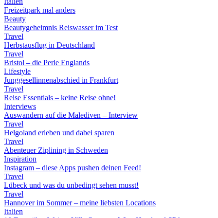
Italien
Freizeitpark mal anders
Beauty
Beautygeheimnis Reiswasser im Test
Travel
Herbstausflug in Deutschland
Travel
Bristol – die Perle Englands
Lifestyle
Junggesellinnenabschied in Frankfurt
Travel
Reise Essentials – keine Reise ohne!
Interviews
Auswandern auf die Malediven – Interview
Travel
Helgoland erleben und dabei sparen
Travel
Abenteuer Ziplining in Schweden
Inspiration
Instagram – diese Apps pushen deinen Feed!
Travel
Lübeck und was du unbedingt sehen musst!
Travel
Hannover im Sommer – meine liebsten Locations
Italien