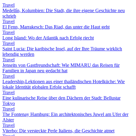
Travel
Medellín, Kolumbien: Die Stadt, die ihre eigene Geschichte neu
schrieb
Travel
El Fenn, Marrakesch: Das Riad, das unter die Haut geht
Travel
Long Island: Wo der Atlantik nach Erfolg riecht
Travel
Saint Lucia: Die karibische Insel, auf der Ihre Träume wirklich
lebendig werden
Travel
Jenseits von Gastfreundschaft: Wie MIMARU das Reisen für
Familien in Japan neu gedacht hat
Travel
Leadership-Lektionen aus einer thailändischen Hotelküche: Wie
lokale Identität globalen Erfolg schafft
Travel
Eine kulinarische Reise über den Dächern der Stadt: Bellustar
Tokyo
Travel
The Fontenay Hamburg: Ein architektonisches Juwel am Ufer der
Alster
Travel
Viterbo: Die versteckte Perle Italiens, die Geschichte atmet