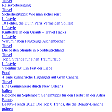
Travel
Reisevorbereitung
Travel
Sicherheitstipps: Wie man sicher reist
Lifestyle
10 Fehler, die Du in Paris Vermeiden Solltest
Lifestyle
Knitterfrei in den Urlaub – Travel Hacks
Lifestyle
Warum haben Flugzeuge Aschenbecher
Travel
Die besten Strände in Norddeutschland
Travel
Top 5 Strände für einen Traumurlaub
Lifestyle
Valentinstag: Ein Fest der Liebe
Food
4 Tage kulinarische Highlights auf Gran Canaria
Travel
Eine Gaumenreise durch New Orleans
Italien
Riccione im September: Geheimtipps für den Herbst an der Adria
Beauty
Beauty-Trends 2023: Die Top 8 Trends, die die Beauty-Branche
prägen