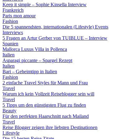
Keep it simple – Sophie Kinsella Interview
Frankreich
Paris mon amour
Fashion
Die 5 spannendsten, internationalen (Lifestyle) Events
Interviews
5 Fragen an Artur Gerber von TUIBLUE – Interview
Spanien
Mallorca Luxus Villa in Pollenca
Italien
Asparagi piccante – Spargel Rezept
Italien
Bari – Geheimtipp in Italien
Fashion
2 einfache Travel Styles für Mann und Frau
Travel
Warum ich kein Vollzeit Reiseblogger sein will
Travel
5 Tipps um den günstigsten Flug zu finden
Beauty
Für den perfekten Haarschnitt nach Mailand
Travel
Reise Blogger zeigen ihre liebsten Destinationen
Lifestyle
Die 15 besten Reise Zitate