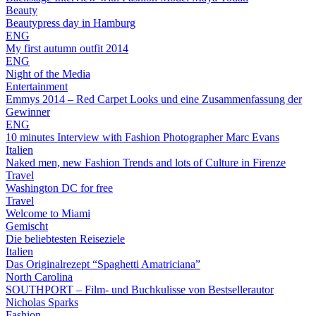
Beauty
Beautypress day in Hamburg
ENG
My first autumn outfit 2014
ENG
Night of the Media
Entertainment
Emmys 2014 – Red Carpet Looks und eine Zusammenfassung der
Gewinner
ENG
10 minutes Interview with Fashion Photographer Marc Evans
Italien
Naked men, new Fashion Trends and lots of Culture in Firenze
Travel
Washington DC for free
Travel
Welcome to Miami
Gemischt
Die beliebtesten Reiseziele
Italien
Das Originalrezept “Spaghetti Amatriciana”
North Carolina
SOUTHPORT – Film- und Buchkulisse von Bestsellerautor
Nicholas Sparks
Fashion