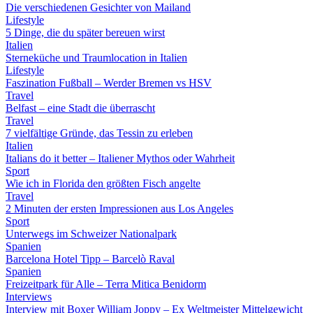
Die verschiedenen Gesichter von Mailand
Lifestyle
5 Dinge, die du später bereuen wirst
Italien
Sterneküche und Traumlocation in Italien
Lifestyle
Faszination Fußball – Werder Bremen vs HSV
Travel
Belfast – eine Stadt die überrascht
Travel
7 vielfältige Gründe, das Tessin zu erleben
Italien
Italians do it better – Italiener Mythos oder Wahrheit
Sport
Wie ich in Florida den größten Fisch angelte
Travel
2 Minuten der ersten Impressionen aus Los Angeles
Sport
Unterwegs im Schweizer Nationalpark
Spanien
Barcelona Hotel Tipp – Barcelò Raval
Spanien
Freizeitpark für Alle – Terra Mitica Benidorm
Interviews
Interview mit Boxer William Joppy – Ex Weltmeister Mittelgewicht