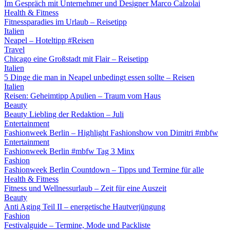
Im Gespräch mit Unternehmer und Designer Marco Calzolai
Health & Fitness
Fitnessparadies im Urlaub – Reisetipp
Italien
Neapel – Hoteltipp #Reisen
Travel
Chicago eine Großstadt mit Flair – Reisetipp
Italien
5 Dinge die man in Neapel unbedingt essen sollte – Reisen
Italien
Reisen: Geheimtipp Apulien – Traum vom Haus
Beauty
Beauty Liebling der Redaktion – Juli
Entertainment
Fashionweek Berlin – Highlight Fashionshow von Dimitri #mbfw
Entertainment
Fashionweek Berlin #mbfw Tag 3 Minx
Fashion
Fashionweek Berlin Countdown – Tipps und Termine für alle
Health & Fitness
Fitness und Wellnessurlaub – Zeit für eine Auszeit
Beauty
Anti Aging Teil II – energetische Hautverjüngung
Fashion
Festivalguide – Termine, Mode und Packliste