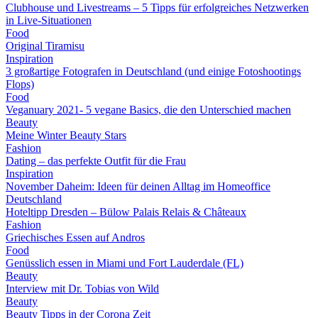
Clubhouse und Livestreams – 5 Tipps für erfolgreiches Netzwerken
in Live-Situationen
Food
Original Tiramisu
Inspiration
3 großartige Fotografen in Deutschland (und einige Fotoshootings
Flops)
Food
Veganuary 2021- 5 vegane Basics, die den Unterschied machen
Beauty
Meine Winter Beauty Stars
Fashion
Dating – das perfekte Outfit für die Frau
Inspiration
November Daheim: Ideen für deinen Alltag im Homeoffice
Deutschland
Hoteltipp Dresden – Bülow Palais Relais & Châteaux
Fashion
Griechisches Essen auf Andros
Food
Genüsslich essen in Miami und Fort Lauderdale (FL)
Beauty
Interview mit Dr. Tobias von Wild
Beauty
Beauty Tipps in der Corona Zeit