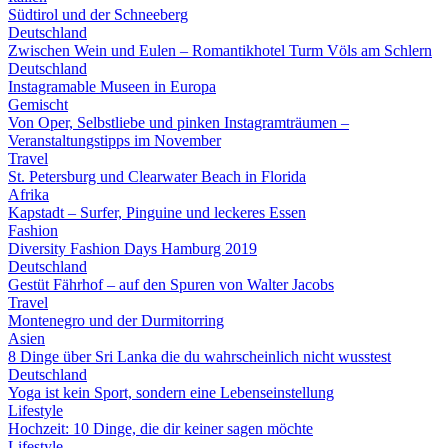
Südtirol und der Schneeberg
Deutschland
Zwischen Wein und Eulen – Romantikhotel Turm Völs am Schlern
Deutschland
Instagramable Museen in Europa
Gemischt
Von Oper, Selbstliebe und pinken Instagramträumen –
Veranstaltungstipps im November
Travel
St. Petersburg und Clearwater Beach in Florida
Afrika
Kapstadt – Surfer, Pinguine und leckeres Essen
Fashion
Diversity Fashion Days Hamburg 2019
Deutschland
Gestüt Fährhof – auf den Spuren von Walter Jacobs
Travel
Montenegro und der Durmitorring
Asien
8 Dinge über Sri Lanka die du wahrscheinlich nicht wusstest
Deutschland
Yoga ist kein Sport, sondern eine Lebenseinstellung
Lifestyle
Hochzeit: 10 Dinge, die dir keiner sagen möchte
Lifestyle