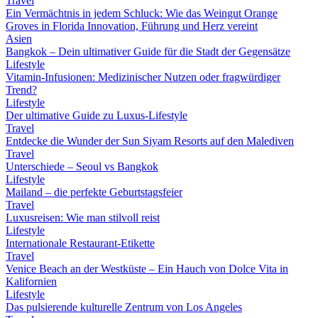
Travel
Ein Vermächtnis in jedem Schluck: Wie das Weingut Orange
Groves in Florida Innovation, Führung und Herz vereint
Asien
Bangkok – Dein ultimativer Guide für die Stadt der Gegensätze
Lifestyle
Vitamin-Infusionen: Medizinischer Nutzen oder fragwürdiger
Trend?
Lifestyle
Der ultimative Guide zu Luxus-Lifestyle
Travel
Entdecke die Wunder der Sun Siyam Resorts auf den Malediven
Travel
Unterschiede – Seoul vs Bangkok
Lifestyle
Mailand – die perfekte Geburtstagsfeier
Travel
Luxusreisen: Wie man stilvoll reist
Lifestyle
Internationale Restaurant-Etikette
Travel
Venice Beach an der Westküste – Ein Hauch von Dolce Vita in
Kalifornien
Lifestyle
Das pulsierende kulturelle Zentrum von Los Angeles