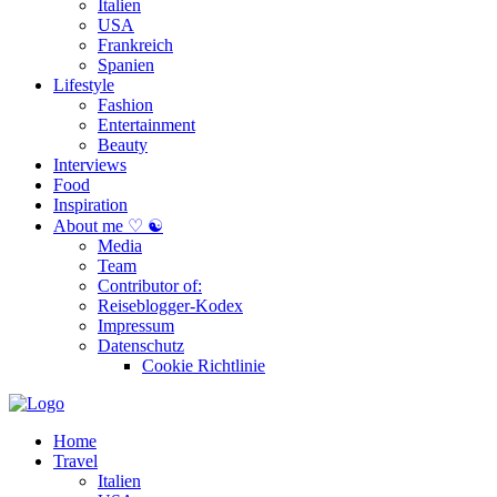
Italien
USA
Frankreich
Spanien
Lifestyle
Fashion
Entertainment
Beauty
Interviews
Food
Inspiration
About me ♡ ☯
Media
Team
Contributor of:
Reiseblogger-Kodex
Impressum
Datenschutz
Cookie Richtlinie
Home
Travel
Italien