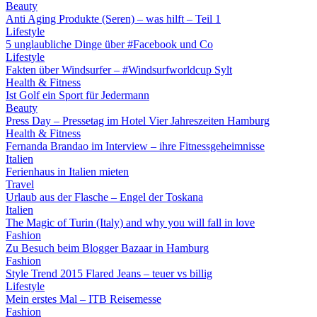
Beauty
Anti Aging Produkte (Seren) – was hilft – Teil 1
Lifestyle
5 unglaubliche Dinge über #Facebook und Co
Lifestyle
Fakten über Windsurfer – #Windsurfworldcup Sylt
Health & Fitness
Ist Golf ein Sport für Jedermann
Beauty
Press Day – Pressetag im Hotel Vier Jahreszeiten Hamburg
Health & Fitness
Fernanda Brandao im Interview – ihre Fitnessgeheimnisse
Italien
Ferienhaus in Italien mieten
Travel
Urlaub aus der Flasche – Engel der Toskana
Italien
The Magic of Turin (Italy) and why you will fall in love
Fashion
Zu Besuch beim Blogger Bazaar in Hamburg
Fashion
Style Trend 2015 Flared Jeans – teuer vs billig
Lifestyle
Mein erstes Mal – ITB Reisemesse
Fashion